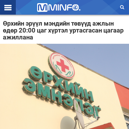
Эхлэл
Өрхийн эрүүл мэндийн төвүүд ажлын
өдөр 20:00 цаг хүртэл уртасгасан цагаар
Цаг агаар
ажиллана
Валют ханш
Улс төр
Эдийн засаг
Үзэл бодол
Спорт
Нийгэм
Дэлхий
Энтертайнмэнт