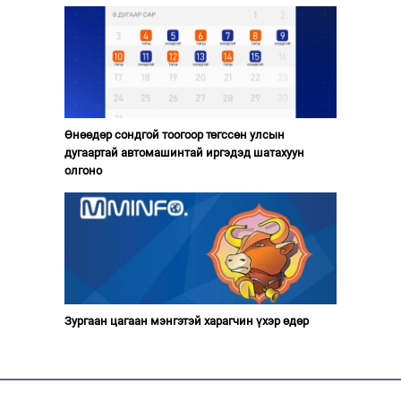
Өнөөдөр сондгой тоогоор төгссөн улсын
дугаартай автомашинтай иргэдэд шатахуун
олгоно
Зургаан цагаан мэнгэтэй харагчин үхэр өдөр