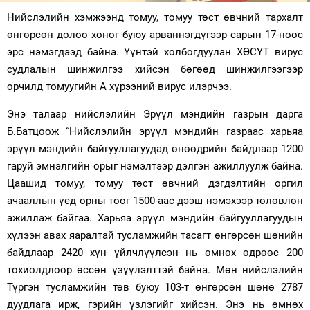
Нийслэлийн хэмжээнд томуу, томуу төст өвчний тархалт
Зурхай
өнгөрсөн долоо хоног буюу арваннэгдүгээр сарын 17-ноос
эрс нэмэгдээд байна. Үүнтэй холбогдуулан ХӨСҮТ вирус
судлалын шинжилгээ хийсэн бөгөөд шинжилгээгээр
орчилд томуугийн А хүрээний вирус илэрчээ.
Энэ талаар нийслэлийн Эрүүл мэндийн газрын дарга
Б.Батцоож “Нийслэлийн эрүүл мэндийн газраас харьяа
эрүүл мэндийн байгууллагуудад өнөөдрийн байдлаар 1200
гаруй эмнэлгийн орыг нэмэлтээр дэлгэн ажиллуулж байна.
Цаашид томуу, томуу төст өвчний дэгдэлтийн оргил
ачааллын үед орны тоог 1500-аас дээш нэмэхээр төлөвлөн
ажиллаж байгаа. Харьяа эрүүл мэндийн байгууллагуудын
хүлээн авах яаралтай тусламжийн тасагт өнгөрсөн шөнийн
байдлаар 2420 хүн үйлчлүүлсэн нь өмнөх өдрөөс 200
тохиолдлоор өссөн үзүүлэлттэй байна. Мөн нийслэлийн
Түргэн тусламжийн төв буюу 103-т өнгөрсөн шөнө 2787
дуудлага ирж, гэрийн үзлэгийг хийсэн. Энэ нь өмнөх