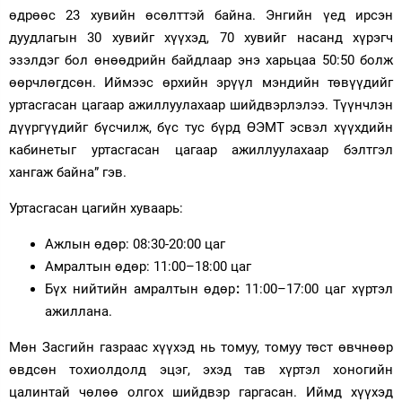
өдрөөс 23 хувийн өсөлттэй байна. Энгийн үед ирсэн
дуудлагын 30 хувийг хүүхэд, 70 хувийг насанд хүрэгч
эзэлдэг бол өнөөдрийн байдлаар энэ харьцаа 50:50 болж
өөрчлөгдсөн. Иймээс өрхийн эрүүл мэндийн төвүүдийг
уртасгасан цагаар ажиллуулахаар шийдвэрлэлээ. Түүнчлэн
дүүргүүдийг бүсчилж, бүс тус бүрд ӨЭМТ эсвэл хүүхдийн
кабинетыг уртасгасан цагаар ажиллуулахаар бэлтгэл
хангаж байна” гэв.
Уртасгасан цагийн хуваарь:
Ажлын өдөр: 08:30-20:00 цаг
Амралтын өдөр: 11:00–18:00 цаг
Бүх нийтийн амралтын өдөр
:
11:00–17:00 цаг хүртэл
ажиллана.
Мөн Засгийн газраас хүүхэд нь томуу, томуу төст өвчнөөр
өвдсөн тохиолдолд эцэг, эхэд тав хүртэл хоногийн
цалинтай чөлөө олгох шийдвэр гаргасан. Иймд хүүхэд