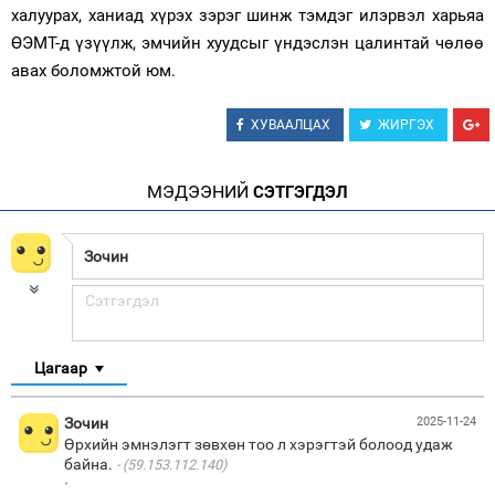
халуурах, ханиад хүрэх зэрэг шинж тэмдэг илэрвэл харьяа
ӨЭМТ-д үзүүлж, эмчийн хуудсыг үндэслэн цалинтай чөлөө
авах боломжтой юм.
ХУВААЛЦАХ
ЖИРГЭХ
МЭДЭЭНИЙ
СЭТГЭГДЭЛ
Цагаар
Зочин
2025-11-24
Өрхийн эмнэлэгт зөвхөн тоо л хэрэгтэй болоод удаж
байна.
(59.153.112.140)
·