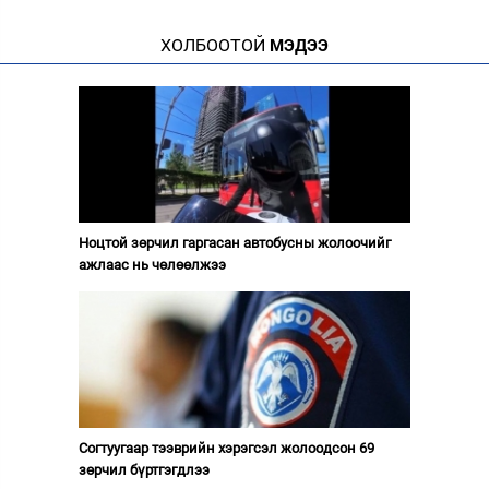
ХОЛБООТОЙ
МЭДЭЭ
Ноцтой зөрчил гаргасан автобусны жолоочийг
ажлаас нь чөлөөлжээ
Согтуугаар тээврийн хэрэгсэл жолоодсон 69
зөрчил бүртгэгдлээ