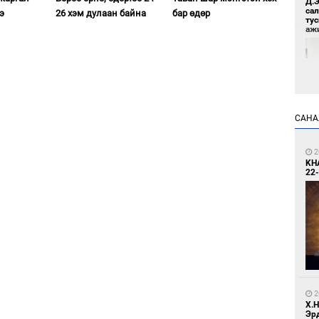
Д.
са
э
26 хэм дулаан байна
бар өдөр
ту
аж
САНА
8
2
Үс 
KH
22-
8
Бо
2
ба
Х.
Эр