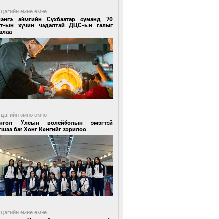
 цагийн өмнө өмнө
лэнгэ аймгийн Сүхбаатар суманд 70
т-ын хүчин чадалтай ДЦС-ын галыг
алаа
 цагийн өмнө өмнө
нгол Улсын волейболын эмэгтэй
шээ баг Хонг Конгийг зорилоо
 цагийн өмнө өмнө