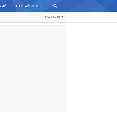
ХИЙ
ЭНТЕРТАЙНМЭНТ
ЗУРХАЙ
БҮХ СЭДЭВ