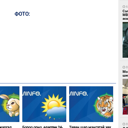
6
Сэ
ФОТО:
МВ
аса
8
Мо
шиг
8
 жаргал
Бороо орно, өдөртөө 24-
Таван шар мэнгэтэй хөх