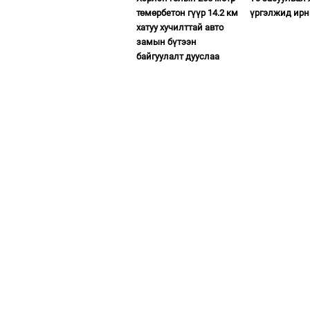
төмөрбетон гүүр 14.2 км
үргэлжид ирн
хатуу хучилттай авто
замын бүтээн
байгуулалт дууслаа