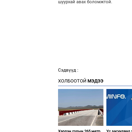
шуурхай авах боломжтой.
Сэдвүүд :
ХОЛБООТОЙ
МЭДЭЭ
Хэрлэн голын 265 метр
Үс засуулвал