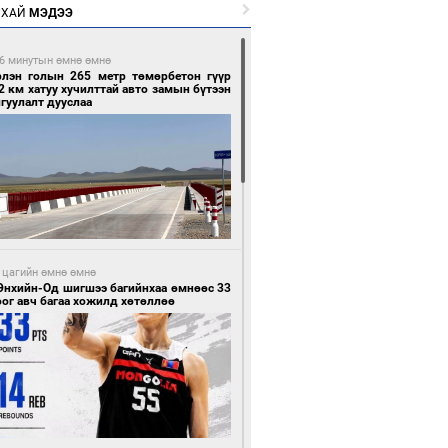
РХАЙ
МЭДЭЭ
6 минутын өмнө өмнө
рлэн голын 265 метр төмөрбетон гүүр
2 км хатуу хучилттай авто замын бүтээн
гуулалт дууслаа
 цагийн өмнө өмнө
Энхийн-Од шигшээ багийнхаа өмнөөс 33
ог авч багаа хожилд хөтөллөө