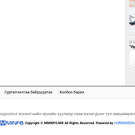
2
БН
АИ
2
хүс
“Ну
Сурталчилгаа байршуулах
Холбоо барих
2
2
“Ц
Ав
хэл
со
мэдээлэл зохиогчийн эрхийн хуулиар хамгаалагдсан тул зөвшөөрөл
Copyright © MMINFO.MN All Rights Reserved. Powered by
HUREEMEDIA