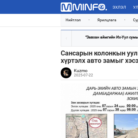
ЭХЛЭЛ
УЛ
Нийтлэл
•
Ярилцлага
•
Су
“Завхан аймгийн Их-Уул сумын
Сансарын колонкын уулз
хүртэлх авто замыг хэс
Kuzmo
2025-07-22