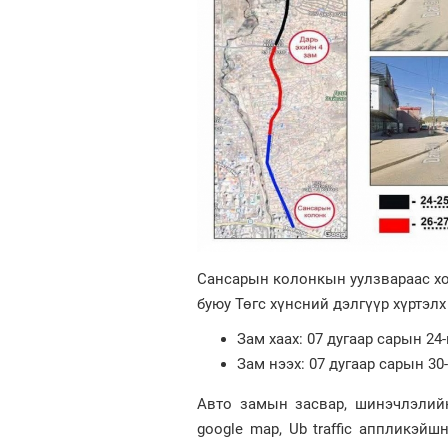
Сансарын колонкын уулзвараас хо
буюу Төгс хүнсний дэлгүүр хүртэл
Зам хаах: 07 дугаар сарын 24-
Зам нээх: 07 дугаар сарын 30
Авто замын засвар, шинэчлэлийн
google map, Ub traffic аппликэйш