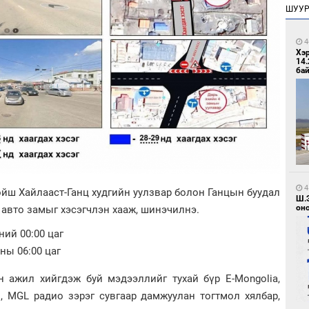
ШУУ
4
Хэ
14.
бай
4
йш Хайлааст-Ганц худгийн уулзвар болон Ганцын буудал
Ш.
оно
х авто замыг хэсэгчлэн хааж, шинэчилнэ.
ний 00:00 цаг
-ны 06:00 цаг
 ажил хийгдэж буй мэдээллийг тухай бүр E-Mongolia,
н, MGL радио зэрэг сувгаар дамжуулан тогтмол хялбар,