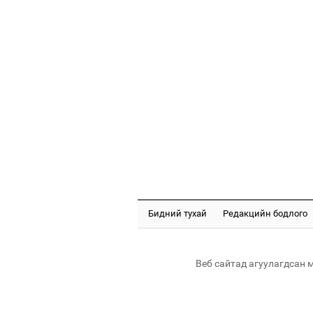
Бидний тухай
Редакцийн бодлого
Веб сайтад агуулагдсан 