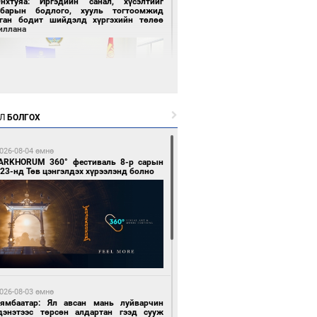
Энхтуяа: Иргэдийн санал, хүсэлтийг
лбарын бодлого, хууль тогтоомжид
сган бодит шийдэлд хүргэхийн төлөө
иллана
Л
БОЛГОХ
 цагийн өмнө өмнө
026-08-04 өмнө
засуулвал жаргал үргэлжид ирнэ
ARKHORUM 360° фестиваль 8-р сарын
23-нд Төв цэнгэлдэх хүрээлэнд болно
 цагийн өмнө өмнө
роо орно, өдөртөө 24-26 хэм дулаан
026-08-03 өмнө
йна
Нямбаатар: Ял авсан мань луйварчин
дэнэтээс төрсөн алдартан гээд сууж