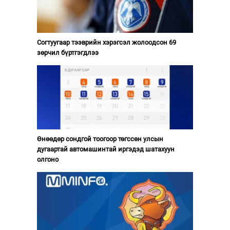
Согтуугаар тээврийн хэрэгсэл жолоодсон 69
зөрчил бүртгэгдлээ
Өнөөдөр сондгой тоогоор төгссөн улсын
дугаартай автомашинтай иргэдэд шатахуун
олгоно