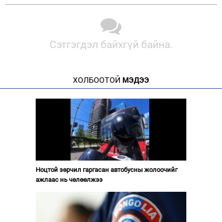
Сэтгэгдэл байхгүй байна.
ХОЛБООТОЙ
МЭДЭЭ
Ноцтой зөрчил гаргасан автобусны жолоочийг
ажлаас нь чөлөөлжээ