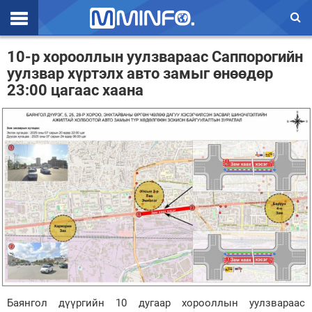
Эхлэл
10-р хорооллын уулзвараас Саппорогийн
уулзвар хүртэлх авто замыг өнөөдөр
Цаг агаар
23:00 цагаас хаана
Валют ханш
Улс төр
Эдийн засаг
Үзэл бодол
Спорт
Нийгэм
Дэлхий
Баянгол дүүргийн 10 дугаар хорооллын уулзвараас
Энтертайнмэнт