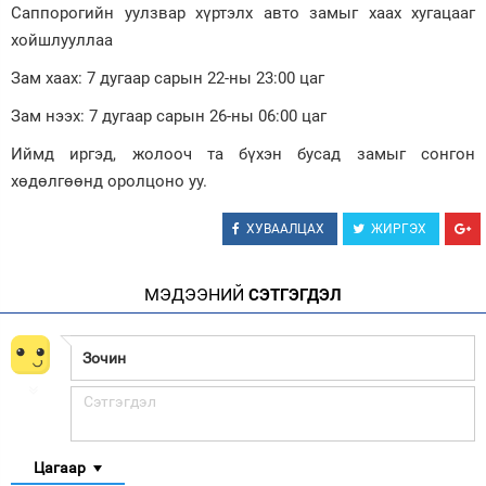
Саппорогийн уулзвар хүртэлх авто замыг хаах хугацааг
Зурхай
хойшлууллаа
Зам хаах: 7 дугаар сарын 22-ны 23:00 цаг
Зам нээх: 7 дугаар сарын 26-ны 06:00 цаг
Иймд иргэд, жолооч та бүхэн бусад замыг сонгон
хөдөлгөөнд оролцоно уу.
ХУВААЛЦАХ
ЖИРГЭХ
МЭДЭЭНИЙ
СЭТГЭГДЭЛ
Цагаар