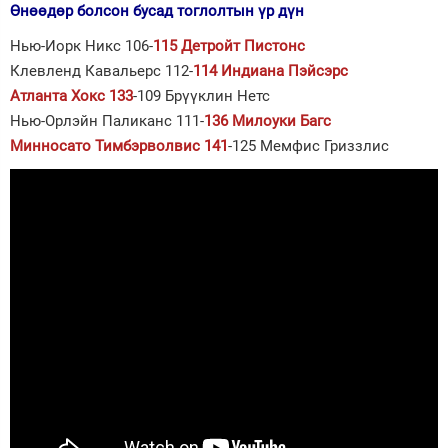
Өнөөдөр болсон бусад тоглолтын үр дүн
Нью-Иорк Никс 106-
115 Детройт Пистонс
Клевленд Кавальерс 112-
114 Индиана Пэйсэрс
Атланта Хокс 133
-109 Брүүклин Нетс
Нью-Орлэйн Паликанс 111-
136 Милоуки Багс
Минносато Тимбэрволвис 141
-125 Мемфис Гриззлис