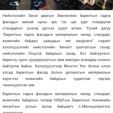
Зурхай
Нийслэлийн Засаг даргын Зөвлөлөөс барилгын гадна
фасадыг манай орны эрс тэс цаг уурт тохируулж
стандартыг үнэлж, дүгнэх үүрэг өгсөн. Үүний дагуу
“Барилгын гадна фасадын материалын чанар, стандарт,
өнөөгийн байдал, цаашдын чиг хандлага” сэдэвт
хэлэлцүүлгийг нийслэлийн Хяналт шалгалтын газар,
нийслэлийн Онцгой байдлын газар, Хот байгуулалт,
барилга, орон сууцжуулалтын яам хамтран өнөөдөр зохион
байгуулж байна. Хэлэлцүүлгээр Монгол Улс болон олон
улсад барилгын фасад болон дулаалгын материалын
хэрэглээ өнөөгийн байдлын судалгааг гаргаж,
танилцуулсан юм.
Барилгын гадна фасадын материалын чанар, стандарт,
өнөөгийн байдлын талаар НХШГ-ын Барилгын техникийн
хяналтын улсын ахлах байцаагч С.Мөнхцэлмэгээс
тодрууллаа.