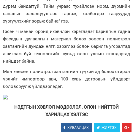
дүрэм байдаггүй. Тийм учраас тухайлсан норм, дүрмийн
саналыг хэлэлцүүлгээс гаргаж, холбогдох газруудад
хүргүүлэхийг зорьж байна” гэв.
Гэсэн ч манай оронд ихэвчлэн хэрэглэдэг барилгын гадна
фасадын дулаалгын материал болох хөөсөн полистрол
хавтангийн дундаж нягт, хэрэглээ болон барилга угсралтад
ашиглаж буй технологийн хувьд олон улсын стандартад
нийцдэг байна.
Мөн хөөсөн полистрол хавтангийн түүхий эд болох стирол
үрлийг импортоор авч, 100 хувь дотоодын үйлдвэрт
боловсруулж үйлдвэрлэдэг.
НЗДТГ-ЫН ХЭВЛЭЛ МЭДЭЭЛЭЛ, ОЛОН НИЙТТЭЙ
ХАРИЛЦАХ ХЭЛТЭС
ХУВААЛЦАХ
ЖИРГЭХ