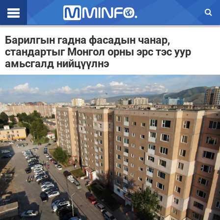
Эхлэл
Барилгын гадна фасадын чанар,
стандартыг Монгол орны эрс тэс уур
Цаг агаар
амьсгалд нийцүүлнэ
Валют ханш
Улс төр
Эдийн засаг
Үзэл бодол
Спорт
Нийгэм
Дэлхий
Энтертайнмэнт