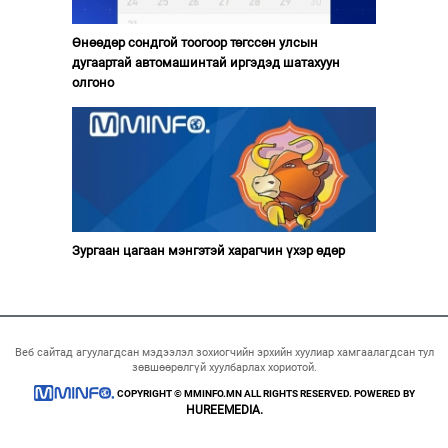
Өнөөдөр сондгой тоогоор төгссөн улсын
дугаартай автомашинтай иргэдэд шатахуун
олгоно
Зургаан цагаан мэнгэтэй харагчин үхэр өдөр
Веб сайтад агуулагдсан мэдээлэл зохиогчийн эрхийн хуулиар хамгаалагдсан тул
зөвшөөрөлгүй хуулбарлах хориотой.
COPYRIGHT © MMINFO.MN ALL RIGHTS RESERVED. POWERED BY
HUREEMEDIA.