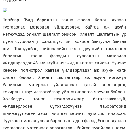
Тэрбээр “Бид барилгын гадна фасад болон дулаан
тусгаарлах материал үйлдвэрлэж байгаа аж ахуйн
нэгжүүдэд хяналт шалгалт хийсэн. Хяналт шалгалтын үр
дүнд суурилан уг хэлэлцүүлгийг зохион байгуулж байгаа
юм. Тодруулбал, нийслэлийн есөн дүүргийн хэмжээнд
барилгын гадна фасадын дулаалгын материал
үйлдвэрлэдэг 48 аж ахуйн нэгжид шалгалт хийсэн. Үүнээс
хөөсөн полистрол хавтан үйлдвэрлэдэг аж ахуйн нэгж
олонх байдаг. Хяналт шалгалтаар аж ахуйн нэгжүүд
барилгын материал үйлдвэрлэх тусгай зөвшөөрөл,
тохирлын гэрчилгээгүйгээр үйл ажиллагаа явуулж байсан.
Холбогдох тоног төхөөрөмжөөр баталгаажаагүй,
үйлдвэрлэсэн бүтээгдэхүүнээ лабораторид
шинжлүүлээгүй зэрэг нийтлэг зөрчил, дутагдал илэрсэн.
Түүнчлэн манай улсад барилгын гадна фасад болон дулаан
тусгаарлах материалд хэрэглэгдэж байгаа тухайлсан норм,