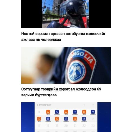
Ноцтой зөрчил гаргасан автобусны жолоочийг
ажлаас нь чөлөөлжээ
Согтуугаар тээврийн хэрэгсэл жолоодсон 69
зөрчил бүртгэгдлээ