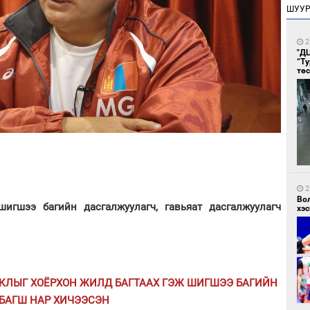
ШУУ
2
"Д
“Т
тө
2
Во
игшээ багийн дасгалжуулагч, гавьяат дасгалжуулагч
хэс
ЛЫГ ХОЁРХОН ЖИЛД БАГТААХ ГЭЖ ШИГШЭЭ БАГИЙН
БАГШ НАР ХИЧЭЭСЭН