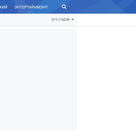
ХИЙ
ЭНТЕРТАЙНМЭНТ
ЗУРХАЙ
БҮХ СЭДЭВ