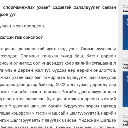
 спорт-шинжлэх ухаан” сэдэвтэй хэлэлцүүлэг саяхан
2
Тав
цсон уу?
урван л хүн оролцсон.
хэлсэн гэж сонслоо?
угацааны дараалалтай ярих гээд үзье. Олимп дууссаны
эхэлдэг. Олимпыг ганцхан жилд биш, бүтэн дөрвөн
2
арисын олимпод бол үндсэндээ хоёр жилийн хугацаанд л
Бо
ба
Олимпын дөрвөн жил тус бүрдээ өөр өөрийн онцлогтой,
жлэх ухаанчаар баг тамирчдаа бүрдүүлж, дасгалжуулж
рэлдэж уралцсаар байгаад 2022 оны гурав, дөрөвдүгээр
рхон жилийн өмнө шигшээ багийн дасгалжуулагчдаа
д шалгалтаа зарласан. Хугацаа ингэж хоцорсон нь эхний
аар Үндэсний шигшээ багийг бүрдүүлэх журам гаргаад
гацаа хоцорсон ч гэсэн маш сайн шалгууруудтай, нарийн
2
онгон шалгаруулалтыг явуулах байсан. Үндэсний шигшээ
Бо
ба
 бүрдүүлэхдээ нэгдүгээрт, биеийн тамирын сургуулийг