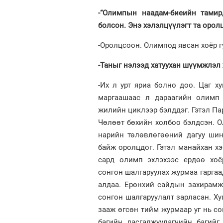
-“Олимпын наадам-биеийн тамир,
болсон. Энэ хэлэлцүүлэгт та орол
-Оролцсоон. Олимпод явсан хоёр г
-Таныг нэлээд хатуухан шүүмжлэл 
-Их л урт яриа болно доо. Цаг х
маргаашаас л дараагийн олимп 
жилийн циклээр бэлддэг. Гэтэл П
Чөлөөт бөхийн холбоо бэлдсэн. 
нарийн төлөвлөгөөний дагуу шин
байж оролцдог. Гэтэл манайхан хэ
сард олимп эхлэхээс ердөө хоё
сонгон шалгаруулах журмаа гаргаа
алдаа. Ерөнхий сайдын захирамж
сонгон шалгаруулалт зарласан. Ху
зааж өгсөн тийм журмаар уг нь с
багийн дасгалжуулагчийн багийг