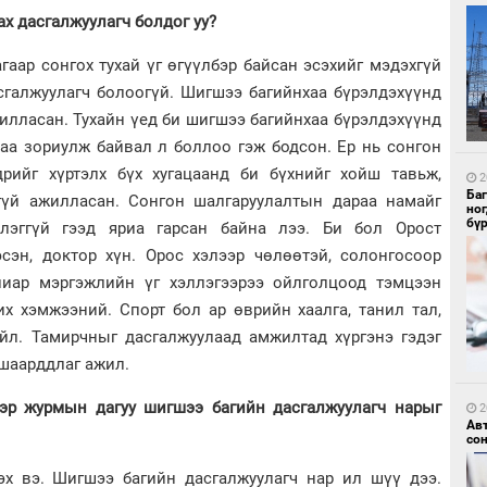
ах дасгалжуулагч болдог уу?
аар сонгох тухай үг өгүүлбэр байсан эсэхийг мэдэхгүй
сгалжуулагч болоогүй. Шигшээ багийнхаа бүрэлдэхүүнд
илласан. Тухайн үед би шигшээ багийнхаа бүрэлдэхүүнд
1
Ир
аа зориулж байвал л боллоо гэж бодсон. Ер нь сонгон
ги
ду
рийг хүртэлх бүх хугацаанд би бүхнийг хойш тавьж,
2
Ба
гүй ажилласан. Сонгон шалгаруулалтын дараа намайг
но
бү
лэггүй гээд яриа гарсан байна лээ. Би бол Орост
эсэн, доктор хүн. Орос хэлээр чөлөөтэй, солонгосоор
лиар мэргэжлийн үг хэллэгээрээ ойлголцоод тэмцээн
х хэмжээний. Спорт бол ар өврийн хаалга, танил тал,
үйл. Тамирчныг дасгалжуулаад амжилтад хүргэнэ гэдэг
1
шаарддлаг ажил.
Нар
тэр журмын дагуу шигшээ багийн дасгалжуулагч нарыг
2
Ав
со
эх вэ. Шигшээ багийн дасгалжуулагч нар ил шүү дээ.