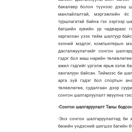
бакалавр болон түүнээс дээш цо
манлайлалтай, мэргэжлийн ёс
туршлагатай байна гэх зэргээр ш
багшийн хувийн ур чадвараас г
харгалзан үзэх тийм шалгуур байс
хэлний мэдлэг, компьютерын мэ
дасгалжуулагчийг сонгон шалгар
гэдэг бол маш нарийн төлөвлөгөөт
ажил гэдгийг үргэлж ярьж хэлж ба
хангалуун байсан. Тиймээс би ша
арга зүй гэдэг бол спортын ан
төлөвлөгөө, судалгаан дээр суур
сонгон шалгарлуулалт явуулна гэх
-Сонгон шалгаруулалт Таны бодсон
-Энэ сонгон шалгаруулалтад би 
бөхийн үндэсний шигшээ багийн б