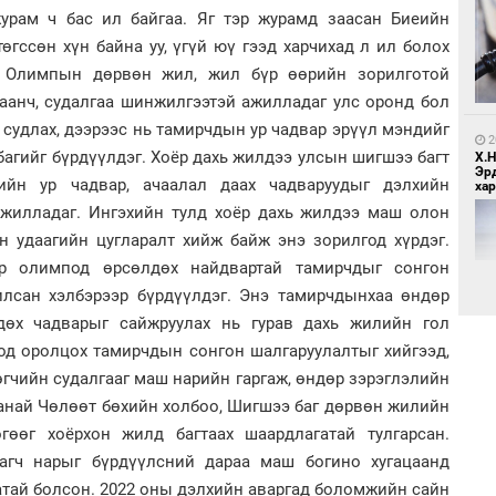
урам ч бас ил байгаа. Яг тэр журамд заасан Биеийн
өгссөн хүн байна уу, үгүй юү гээд харчихад л ил болох
1
. Олимпын дөрвөн жил, жил бүр өөрийн зорилготой
Мо
өн
аанч, судалгаа шинжилгээтэй ажилладаг улс оронд бол
судлах, дээрээс нь тамирчдын ур чадвар эрүүл мэндийг
2
агийг бүрдүүлдэг. Хоёр дахь жилдээ улсын шигшээ багт
Х.
Эр
йн ур чадвар, ачаалал даах чадваруудыг дэлхийн
хар
ажилладаг. Ингэхийн тулд хоёр дахь жилдээ маш олон
н удаагийн цугларалт хийж байж энэ зорилгод хүрдэг.
ар олимпод өрсөлдөх найдвартай тамирчдыг сонгон
1
илсан хэлбэрээр бүрдүүлдэг. Энэ тамирчдынхаа өндөр
Өн
ду
дөх чадварыг сайжруулах нь гурав дахь жилийн гол
ол
од оролцох тамирчдын сонгон шалгаруулалтыг хийгээд,
2
өгчийн судалгааг маш нарийн гаргаж, өндөр зэрэглэлийн
"Х
манай Чөлөөт бөхийн холбоо, Шигшээ баг дөрвөн жилийн
ЕБС
гөөг хоёрхон жилд багтаах шаардлагатай тулгарсан.
агч нарыг бүрдүүлсний дараа маш богино хугацаанд
атай болсон. 2022 оны дэлхийн аваргад боломжийн сайн