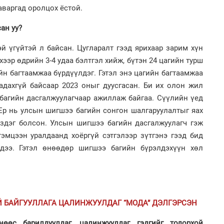
ба
аваргад оролцох ёстой.
2
Хөш
ан уу?
тэй үгүйтэй л байсан. Цугларалт гээд ярихаар зарим хүн
хээр өдрийн 3-4 удаа бэлтгэл хийж, бүтэн 24 цагийн турш
йн багтаамжаа бүрдүүлдэг. Гэтэл энэ цагийн багтаамжаа
чадахгүй байсаар 2023 оныг дуусгасан. Би их олон жил
1
Бү
багийн дасгалжуулагчаар ажиллаж байгаа. Сүүлийн үед
тээ
2
Ер нь улсын шигшээ багийн сонгон шалгаруулалтыг яах
Б.
би
лздэг болсон. Улсын шигшээ багийн дасгалжуулагч гэж
эмцээн уралдаанд хоёргүй сэтгэлээр зүтгэнэ гээд бид
дээ. Гэтэл өнөөдөр шигшээ багийн бүрэлдэхүүн хөл
1
МИ
аж
Й БАЙГУУЛЛАГА ЦАЛИНЖУУЛДАГ “МОДА” ДЭЛГЭРСЭН
2
Ав
тат
өөс барилдуулдаг, цалинжуулдаг гэдгийг тодорхой