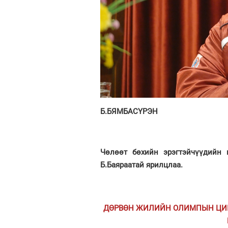
Б.БЯМБАСҮРЭН
Чөлөөт бөхийн эрэгтэйчүүдийн ш
Б.Баяраатай ярилцлаа.
ДӨРВӨН ЖИЛИЙН ОЛИМПЫН ЦИК