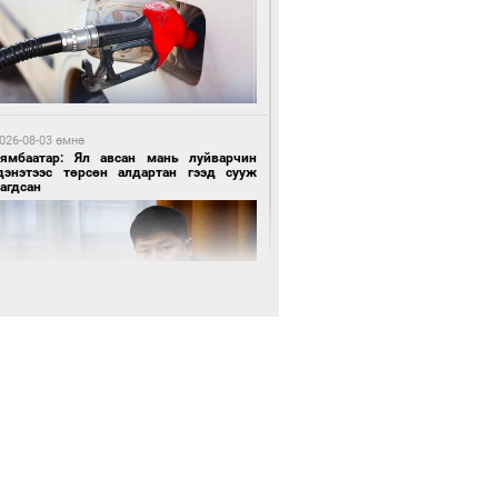
 өдрийн өмнө өмнө
нгол Улсын волейболын шигшээ баг
өөдөр Хятадын эсрэг тоглоно
026-08-03 өмнө
Нямбаатар: Ял авсан мань луйварчин
дэнэтээс төрсөн алдартан гээд сууж
агдсан
 өдрийн өмнө өмнө
өөдөр сондгой тоогоор төгссөн улсын
гаартай автомашинтай иргэдэд шатахуун
гоно
026-08-04 өмнө
имийн масс олимпиад"-д Орхон аймгийн
-н 2055 сурагч хамрагджээ