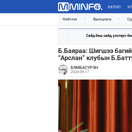
ЭХЛЭЛ
УЛ
Нийтлэл
•
Ярилцлага
•
Су
Сайд биш сайд, улстөрч биш
Б.Баяраа: Шигшээ баги
“Арслан” клубын Б.Батт
БЯМБАСҮРЭН
2024-09-17