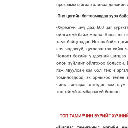
программтайгаар аливаа дэлхийн 
-Энэ цагийн багтаамждаа хүрч байс
-Хүрээгүй шүү дээ, 600 цаг хүрэх
ойлгохгүй байж мэднэ. Яадаг вэ гэ
хамт байцгаадаг. Ингэж байж цаги
авч чадахгүй, цугларалтаа хийж 
Чөлөөт бөхийн үндэсний шигшээ 
олон зүйлийг ойлгохоо больсон. 
гэж явуулсан юм бол гэж ч эргэ
томилогдоод, эх орныхоо төлөө т
чинь тангараг өргөдөг юм шүү 
толгойгүй замбараагүй болсон.
ТОП ТАМИРЧИН БҮРИЙГ ХҮЧНИ
-Шилдэг тамирчныг нэрийн өмн