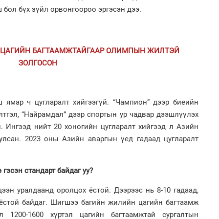
 бол бүх зүйл орвонгоороо эргэсэн дээ.
1
УИ
тэн
2
00 ЦАГИЙН БАГТААМЖТАЙГААР ОЛИМПЫН ЖИЛТЭЙ
“Ну
ЗОЛГОСОН
ш ямар ч цугларалт хийгээгүй. “Чампион” дээр биеийн
1
лтгэл, “Найрамдал” дээр спортын ур чадвар дээшлүүлэх
Зу
өд
н. Ингээд нийт 20 хоногийн цугларалт хийгээд л Азийн
2
тулсан. 2023 оны Азийн аваргын үед гадаад цугларалт
Хө
та
 гэсэн стандарт байдаг уу?
цээн уралдаанд оролцох ёстой. Дээрээс нь 8-10 гадаад,
 ёстой байдаг. Шигшээ багийн жилийн цагийн багтаамж
1
Бо
 1200-1600 хүртэл цагийн багтаамжтай сургалтын