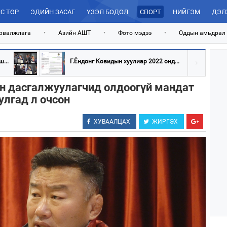
С ТӨР
ЭДИЙН ЗАСАГ
ҮЗЭЛ БОДОЛ
СПОРТ
НИЙГЭМ
ДЭЛ
рвалжлага
•
Азийн АШТ
•
Фото мэдээ
•
Оддын амьдрал
...
Г.Ёндонг Ковидын хуулиар 2022 онд...
йн дасгалжуулагчид олдоогүй мандат
улгад л очсон
ХУВААЛЦАХ
ЖИРГЭХ