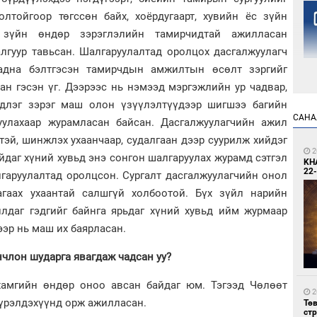
лтойгоор төгссөн байх, хоёрдугаарт, хувийн ёс зүйн
 зүйн өндөр зэрэглэлийн тамирчидтай ажилласан
алгуур тавьсан. Шалгаруулалтад оролцох дасгалжуулагч
адна бэлтгэсэн тамирчдын амжилтын өсөлт зэргийг
ан гэсэн үг. Дээрээс нь нэмээд мэргэжлийн ур чадвар,
длэг зэрэг маш олон үзүүлэлтүүдээр шигшээ багийн
2
САНА
уулахаар журамласан байсан. Дасгалжуулагчийн ажил
Но
жо
эй, шинжлэх ухаанчаар, судалгаан дээр суурилж хийдэг
2
йдаг хүний хувьд энэ сонгон шалгаруулах журамд сэтгэл
KH
22-
лгаруулалтад оролцсон. Сургалт дасгалжуулагчийн онол
агаах ухаантай салшгүй холбоотой. Бүх зүйл нарийн
илдаг гэдгийг байнга ярьдаг хүний хувьд ийм журмаар
ээр нь маш их баярласан.
1
члон шударга явагдаж чадсан уу?
Со
69 
хамгийн өндөр оноо авсан байдаг юм. Тэгээд Чөлөөт
2
үрэлдэхүүнд орж ажилласан.
Тө
ст