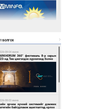
2 цагийн өмнө өмнө
Л
БОЛГОХ
цтой зөрчил гаргасан автобусны
лоочийг ажлаас нь чөлөөлжээ
026-08-04 өмнө
ARKHORUM 360° фестиваль 8-р сарын
23-нд Төв цэнгэлдэх хүрээлэнд болно
 өдрийн өмнө өмнө
гтуугаар тээврийн хэрэгсэл жолоодсон
зөрчил бүртгэгдлээ
026-08-03 өмнө
вийн эрчим хүчний системийг дэмжих
ратегийн байгууламж ашиглалтад орлоо