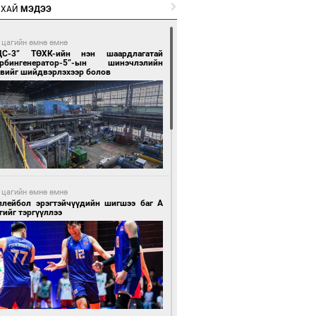
РХАЙ
МЭДЭЭ
 цагийн өмнө өмнө
ЦС-3” ТӨХК-ийн нэн шаардлагатай
урбингенератор-5”-ын шинэчлэлийн
свийг шийдвэрлэхээр болов
 цагийн өмнө өмнө
ллейбол эрэгтэйчүүдийн шигшээ баг А
гийг тэргүүллээ