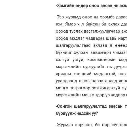
-Хамгийн өндөр оноо авсан нь ахл
-Тэр журамд онооны эрэмбэ дарааг
юм. Ямар ч л байсан би ахлах да
ороод туслах дасгалжуулагчаар аж
ороод мэдлэг чадвараа шавь нарт
шалгаруулалтаас эхлээд л өнөөд
бүхнийг хүлээн зөвшөөрч чимээ
хэлгүй усгүй, компьютерын мэд
мэргэжлийн сургуулийг нь дүүрг
ярианы төвшний мэдлэгтэй, анг
уралдаанд шавь нараа аваад явчи
мөнгө төгрөгөөр хэмжигдэхгүй з
мэргэжлийн маш өндөр ур чадвар 
-Сонгон шалгаруулалтад заасан 
бүрдүүлж чадсан уу?
-Журмаа зөрчсөн, би өөр юу хэл