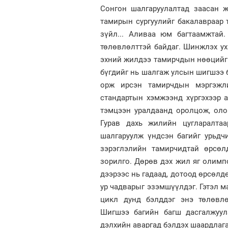
Сонгон шалгаруулалтад заасан ж
тамирын сургуулийг бакалавраар т
зүйл... Аливаа юм багтаамжтай
төлөвлөлттэй байдаг. Шинжлэх ух
эхний жилдээ тамирчдын нөөцийг 
бүгдийг нь шалгаж улсын шигшээ б
орж ирсэн тамирчдын мэргэжли
стандартын хэмжээнд хүргэхээр 
тэмцээн уралдаанд оролцож, оло
Гурав дахь жилийн цугларалта
шалгаруулж үндсэн багийг урьдч
зэрэглэлийн тамирчидтай өрсөл
зорилго. Дөрөв дэх жил яг олимп
дээрээс нь гадаад, дотоод өрсөлд
ур чадварыг эзэмшүүлдэг. Гэтэл 
цикл дунд бэлддэг энэ төлөвлө
Шигшээ багийн багш дасгалжуул
дэлхийн аваргад бэлдэх шаардлаг