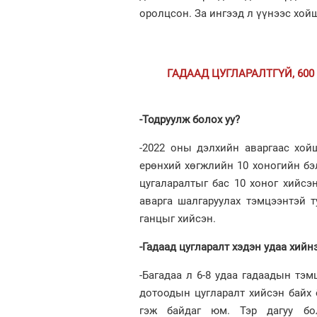
оролцсон. За ингээд л үүнээс хойш
ГАДААД ЦУГЛАРАЛТГҮЙ, 6
-Тодруулж болох уу?
-2022 оны дэлхийн аваргаас хой
ерөнхий хөгжлийн 10 хоногийн бэ
цугаларалтыг бас 10 хоног хийсэ
аварга шалгаруулах тэмцээнтэй 
ганцыг хийсэн.
-Гадаад цугларалт хэдэн удаа хийнэ
-Багадаа л 6-8 удаа гадаадын тэм
дотоодын цугларалт хийсэн байх
гэж байдаг юм. Тэр дагуу бол