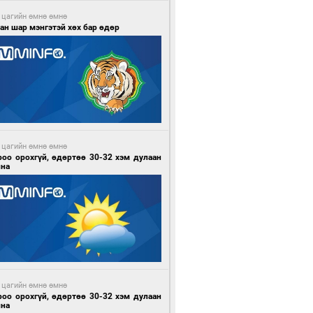
 цагийн өмнө өмнө
ан шар мэнгэтэй хөх бар өдөр
 цагийн өмнө өмнө
роо орохгүй, өдөртөө 30-32 хэм дулаан
йна
 цагийн өмнө өмнө
роо орохгүй, өдөртөө 30-32 хэм дулаан
йна