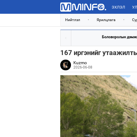
ЭХЛЭЛ
УЛ
Нийтлэл
•
Ярилцлага
•
Су
Боловсролын дэмж
167 иргэнийг утаажилты
Kuzmo
2026-06-08