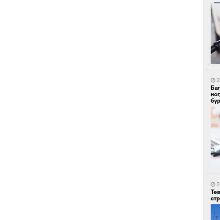
1
Бо
ба
2
Ба
но
бү
1
Бү
тээ
2
Тө
ст