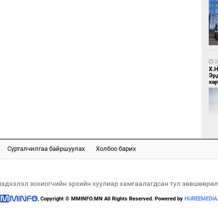
1
МИ
аж
2
Х.
Эр
хар
1
С.
ий
Сурталчилгаа байршуулах
Холбоо барих
2
Хөш
мэдээлэл зохиогчийн эрхийн хуулиар хамгаалагдсан тул зөвшөөрөл
Copyright © MMINFO.MN All Rights Reserved. Powered by
HUREEMEDIA
1
Н.