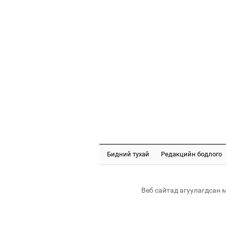
Бидний тухай
Редакцийн бодлого
Веб сайтад агуулагдсан 