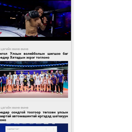
 цагийн өмнө өмнө
нгол Улсын волейболын шигшээ баг
өөдөр Хятадын эсрэг тоглоно
 цагийн өмнө өмнө
өөдөр сондгой тоогоор төгссөн улсын
гаартай автомашинтай иргэдэд шатахуун
гоно