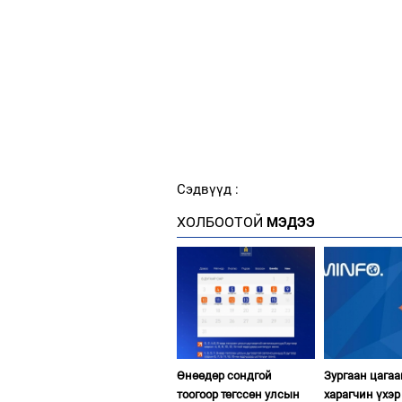
Сэдвүүд :
ХОЛБООТОЙ
МЭДЭЭ
Өнөөдөр сондгой
Зургаан цагаа
тоогоор төгссөн улсын
харагчин үхэр