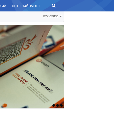
ХИЙ
ЭНТЕРТАЙНМЭНТ
ЗУРХАЙ
БҮХ СЭДЭВ