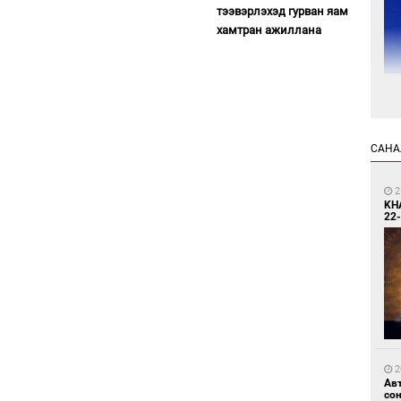
тээвэрлэхэд гурван яам
хамтран ажиллана
1
УИ
тэн
САНА
2
KH
22-
1
Зу
өд
2
Ав
со