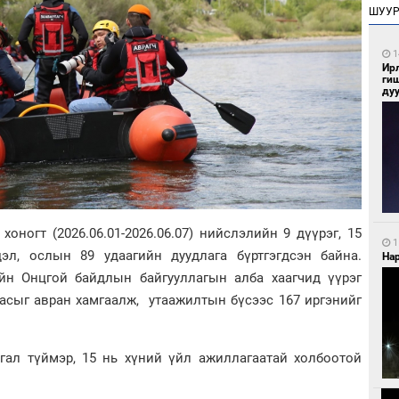
ШУУ
1
Ир
ги
ду
ногт (2026.06.01-2026.06.07) нийслэлийн 9 дүүрэг, 15
1
эл, ослын 89 удаагийн дуудлага бүртгэгдсэн байна.
Нар
ийн Онцгой байдлын байгууллагын алба хаагчид үүрэг
насыг авран хамгаалж, утаажилтын бүсээс 167 иргэнийг
гал түймэр, 15 нь хүний үйл ажиллагаатай холбоотой