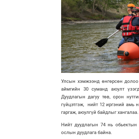
Улсын хэмжээнд өнгөрсөн долоо хо
аймгийн 30 суманд аюулт үзэгд
Дуудлагын дагуу төв, орон нутг
гүйцэтгэж, нийт 12 иргэний амь 
гаргаж, аюулгүй байдлыг хангалаа.
Нийт дуудлагын 74 нь обьектын 
ослын дуудлага байна.