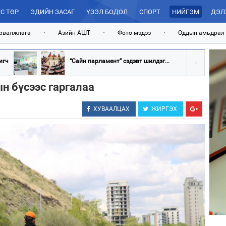
С ТӨР
ЭДИЙН ЗАСАГ
ҮЗЭЛ БОДОЛ
СПОРТ
НИЙГЭМ
ДЭЛ
рвалжлага
•
Азийн АШТ
•
Фото мэдээ
•
Оддын амьдрал
игч
“Сайн парламент” сэдэвт шилдэг...
н бүсээс гаргалаа
ХУВААЛЦАХ
ЖИРГЭХ