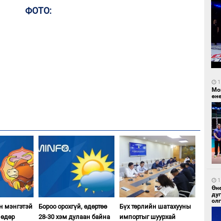
ФОТО:
1
Мо
өн
1
Өн
ду
ол
н мэнгэтэй
Бороо орохгүй, өдөртөө
Бүх төрлийн шатахууны
 өдөр
28-30 хэм дулаан байна
импортыг шуурхай