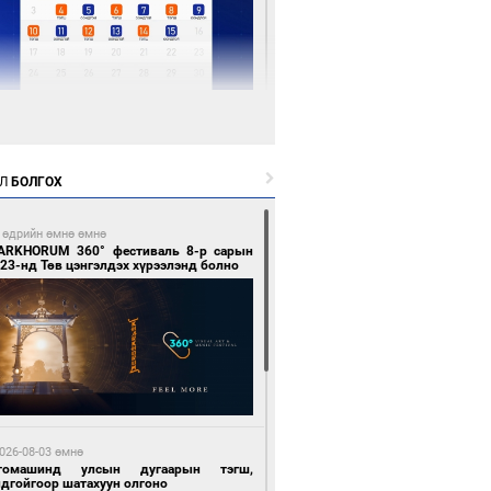
 цагийн өмнө өмнө
Х-ын дарга С.Бямбацогт Сутай хайрхны
гэрийг тахих тахилгад оролцлоо
Л
БОЛГОХ
 өдрийн өмнө өмнө
ARKHORUM 360° фестиваль 8-р сарын
23-нд Төв цэнгэлдэх хүрээлэнд болно
 цагийн өмнө өмнө
ргаан цагаан мэнгэтэй харагчин үхэр
өр
026-08-03 өмнө
томашинд улсын дугаарын тэгш,
ндгойгоор шатахуун олгоно