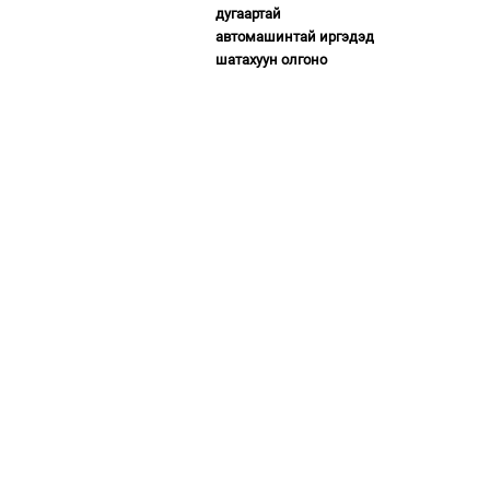
дугаартай
автомашинтай иргэдэд
шатахуун олгоно