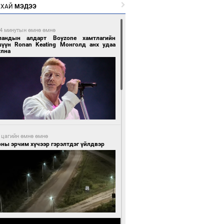
РХАЙ
МЭДЭЭ
4 минутын өмнө өмнө
ландын алдарт Boyzone хамтлагийн
шүүн Ronan Keating Монголд анх удаа
улна
 цагийн өмнө өмнө
ны эрчим хүчээр гэрэлтдэг үйлдвэр