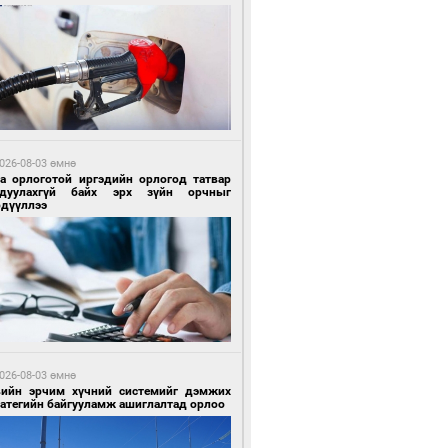
 цагийн өмнө өмнө
роо орохгүй, өдөртөө 28-30 хэм дулаан
йна
026-08-03 өмнө
га орлоготой иргэдийн орлогод татвар
гдуулахгүй байх эрх зүйн орчныг
рдүүллээ
5 цагийн өмнө өмнө
х төрлийн шатахууны импортыг шуурхай
вэрлэхэд гурван яам хамтран ажиллана
026-08-03 өмнө
вийн эрчим хүчний системийг дэмжих
ратегийн байгууламж ашиглалтад орлоо