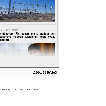
6 цагийн өмнө өмнө
АТ ТӨХК “Боинг” компанитай хамтын
иллагаагаа өргөжүүлнэ
026-08-03 өмнө
Нямбаатар: Ял авсан мань луйварчин
дэнэтээс төрсөн алдартан гээд сууж
агдсан
6 цагийн өмнө өмнө
Амарсайхан: Иргэдийг хохироосон ААН-
н нуугтмал хөрөнгийг битүүмжлэнэ
ДЭЭШЭЭ БУЦАХ
026-08-03 өмнө
өө бүтсэн түүхийг өгүүлэх 7 баримт
гүй хуулбарлах хориотой.
.
6 цагийн өмнө өмнө
Номтойбаяр: Аймгуудад тулгамдаж буй