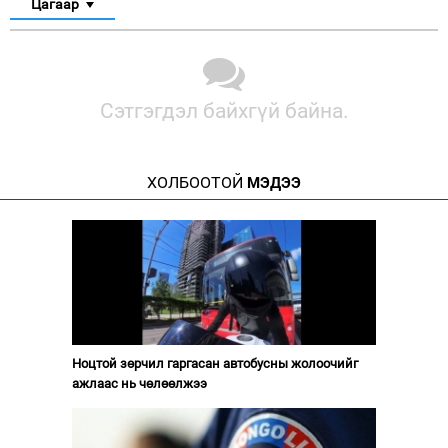
Цагаар
Сэтгэгдэл байхгүй байна.
ХОЛБООТОЙ
МЭДЭЭ
Ноцтой зөрчил гаргасан автобусны жолоочийг
ажлаас нь чөлөөлжээ