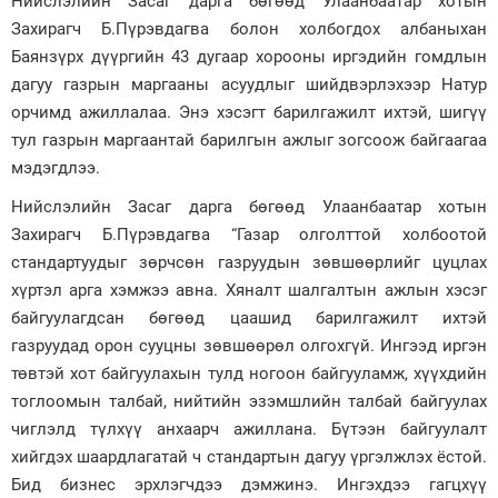
Нийслэлийн Засаг дарга бөгөөд Улаанбаатар хотын
Захирагч Б.Пүрэвдагва болон холбогдох албаныхан
Зурхай
Баянзүрх дүүргийн 43 дугаар хорооны иргэдийн гомдлын
дагуу газрын маргааны асуудлыг шийдвэрлэхээр Натур
орчимд ажиллалаа. Энэ хэсэгт барилгажилт ихтэй, шигүү
тул газрын маргаантай барилгын ажлыг зогсоож байгаагаа
мэдэгдлээ.
Нийслэлийн Засаг дарга бөгөөд Улаанбаатар хотын
Захирагч Б.Пүрэвдагва “Газар олголттой холбоотой
стандартуудыг зөрчсөн газруудын зөвшөөрлийг цуцлах
хүртэл арга хэмжээ авна. Хяналт шалгалтын ажлын хэсэг
байгуулагдсан бөгөөд цаашид барилгажилт ихтэй
газруудад орон сууцны зөвшөөрөл олгохгүй. Ингээд иргэн
төвтэй хот байгуулахын тулд ногоон байгууламж, хүүхдийн
тоглоомын талбай, нийтийн эзэмшлийн талбай байгуулах
чиглэлд түлхүү анхаарч ажиллана. Бүтээн байгуулалт
хийгдэх шаардлагатай ч стандартын дагуу үргэлжлэх ёстой.
Бид бизнес эрхлэгчдээ дэмжинэ. Ингэхдээ гагцхүү