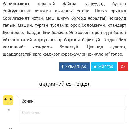
барилгажилт хэрэгтэй байгаа газруудад бүтээн
байгуулалтыг дэмжин ажиллах болно. Натур орчимд
барилгажилт ихтэй, маш шигүү бөгөөд яаралтай нөхцөлд
галын машин, түргэн тусламж орох боломжгүй, стандарт
бус нөхцөл байдал бий болжээ. Энэ хэсэгт орон сууц болон
үйлчилгээний зориулалтаар барилга барихгүй. Гэхдээ бид
компанийг хохироож болохгүй. Цаашид судалж,
шаардлагатай арга хэмжээг хэрэгжүүлэн ажиллана” гэлээ.
ХУВААЛЦАХ
ЖИРГЭХ
МЭДЭЭНИЙ
СЭТГЭГДЭЛ