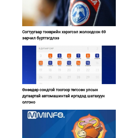
Согтуугаар тээврийн хэрэгсэл жолоодсон 69
зөрчил бүртгэгдлээ
Өнөөдөр сондгой тоогоор төгссөн улсын
дугаартай автомашинтай иргэдэд шатахуун
олгоно