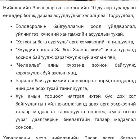
Нийслэлийн Засаг даргын зөвлөлийн 10 дугаар хуралдаан
Зурхай
өнөөдөр болж, дараах асуудлуудыг хэлэлцлээ. Тодруулбал,
Боловсролын байгууллагын хоол үйлдвэрлэл,
үйлчилгээ, хүнсний хангамжийн асуудлын тухай,
“Хотхоны бага сургууль” арга хэмжээний танилцуулга,
“Хүүхдийн төлөө За бол Заавал хийе” аяны хүрээнд
зохион байгуулж, хэрэгжүүлж буй ажлын явц,
“Чөлөөлье” аяны хүрээнд зохион байгуулж,
хэрэгжүүлж буй ажлын явц,
Барилга байгууламжийн зөвшөөрөл норм, стандартад
нийцсэн эсэх тухай танилцуулга,
Хүн амын тооцоот нягтрал ихтэй бүс дэх хот
байгуулалтын үйл ажиллагаанд авах арга хэмжээний
талаар мэдээлэл танилцуулга сонсож, өмнө өгсөн
үүрэг даалгаврын биелэлтийн талаар мэдээлэл
сонсов.
Хуралдааны үеэр нийслэлийн Засаг дарга бөгөөд