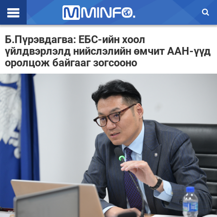
Эхлэл
Б.Пүрэвдагва: ЕБС-ийн хоол
үйлдвэрлэлд нийслэлийн өмчит ААН-үүд
Цаг агаар
оролцож байгааг зогсооно
Валют ханш
Улс төр
Эдийн засаг
Үзэл бодол
Спорт
Нийгэм
Дэлхий
Энтертайнмэнт