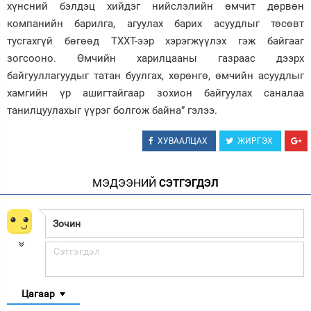
хүнсний бэлдэц хийдэг нийслэлийн өмчит дөрвөн
компанийн барилга, агуулах барих асуудлыг төсөвт
тусгахгүй бөгөөд ТХХТ-ээр хэрэгжүүлэх гэж байгааг
зогсооно. Өмчийн харилцааны газраас дээрх
байгууллагуудыг татан буулгах, хөрөнгө, өмчийн асуудлыг
хамгийн үр ашигтайгаар зохион байгуулах саналаа
танилцуулахыг үүрэг болгож байна” гэлээ.
ХУВААЛЦАХ
ЖИРГЭХ
МЭДЭЭНИЙ
СЭТГЭГДЭЛ
Цагаар