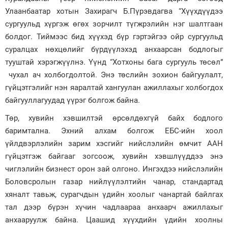
Улаанбаатар хотын Захирагч Б.Пүрэвдагва “Хүүхдүүдээ
сургуульд хүргэж өгөх зорчилт түгжрэлийн нэг шалтгаан
болдог. Тиймээс бид хүүхэд бүр гэртэйгээ ойр сургуульд
суралцах нөхцөлийг бүрдүүлэхэд анхаарсан бодлогыг
тууштай хэрэгжүүлнэ. Үүнд “Хотхоны бага сургууль төсөл”
чухал ач холбогдолтой. Энэ төслийн зохион байгуулалт,
гүйцэтгэлийг нэн яаралтай хангуулан ажиллахыг холбогдох
байгууллагуудад үүрэг болгож байна.
Төр, хувийн хэвшилтэй өрсөлдөхгүй байх бодлого
баримтална. Эхний алхам болгож ЕБС-ийн хоол
үйлдвэрлэлийн зарим хэсгийг нийслэлийн өмчит ААН
гүйцэтгэж байгааг зогсоож, хувийн хэвшлүүддээ энэ
чиглэлийн бизнест орон зай олгоно. Ингэхдээ нийслэлийн
Боловсролын газар нийлүүлэлтийн чанар, стандартад
хяналт тавьж, сурагчдын үдийн хоолыг чанартай байлгах
тал дээр бүрэн хүчин чадлаараа анхаарч ажиллахыг
анхааруулж байна. Цаашид хүүхдийн үдийн хоолны