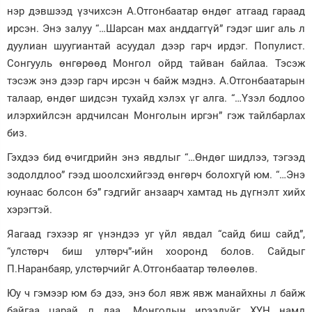
нэр дэвшээд үзчихсэн А.Отгонбаатар өндөг атгаад гараад
ирсэн. Энэ залуу “…Шарсан мах анддаггүй” гэдэг шиг аль л
дуулиан шуугиантай асуудал дээр гарч ирдэг. Популист.
Сонгууль өнгөрөөд Монгол ойрд тайван байлаа. Тэсэж
тэсэж энэ дээр гарч ирсэн ч байж мэднэ. А.Отгонбаатарын
талаар, өндөг шидсэн тухайд хэлэх үг алга. “…Үзэл бодлоо
илэрхийлсэн ардчилсан Монголын иргэн” гэж тайлбарлах
биз.
Гэхдээ бид өчигдрийн энэ явдлыг “…Өндөг шидлээ, тэгээд
зодолдлоо” гээд шоолсхийгээд өнгөрч болохгүй юм. “…Энэ
юунаас болсон бэ” гэдгийг анзаарч хамтад нь дүгнэлт хийх
хэрэгтэй.
Яагаад гэхээр яг үнэндээ уг үйл явдал “сайд биш сайд”,
“улстөрч биш ултөрч”-ийн хооронд болов. Сайдыг
П.Наранбаяр, улстөрчийг А.Отгонбаатар төлөөлөв.
Юу ч гэмээр юм бэ дээ, энэ бол явж явж манайхны л байж
байгаа царай л даа. Монголын ирээдүйг ХҮН намд