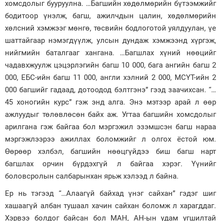
хомсдолыг бууруулна. …Багшийн хөдөлмөрийн бүтээмжийг
бодитоор үнэлж, багш, ажилчдын цалин, хөдөлмөрийн
хөлсний хэмжээг мөнгө, төсвийн бодлоготой уялдуулан, үе
шаттайгаар нэмэгдүүлж, улсын дундаж хэмжээнд хүргэж,
нийгмийн баталгааг хангана. …Багшлах хүний нөөцийг
чадавхжуулж цэцэрлэгийн багш 10 000, бага ангийн багш 2
000, ЕБС-ийн багш 11 000, англи хэлний 2 000, МСҮТ-ийн 2
000 багшийг гадаад, дотоодод бэлтгэнэ” гээд заачихсан. “…
45 хоногийн курс” гэж энд алга. Энэ мэтээр арай л өөр
ажлуудыг төлөвлөсөн байх аж. Угтаа багшийн хомсдолыг
арилгана гэж байгаа бол мэргэжил эзэмшсэн багш нараа
мэргэжлээрээ ажиллах боломжийг л олгох ёстой юм.
Өөрөөр хэлбэл, багшийн нөөцгүйдээ биш багш нарт
багшлах орчин бүрдэхгүй л байгаа хэрэг. Үүнийг
боловсролын салбарынхан ярьж хэлээд л байна.
Ер нь тэгээд “…Алаагүй байхад үнэг сайхан” гэдэг шиг
хашаагүй албан тушаал хачин сайхан боломж л харагддаг.
Хэрвээ болдог байсан бол МАН, АН-ын удам угшилтай