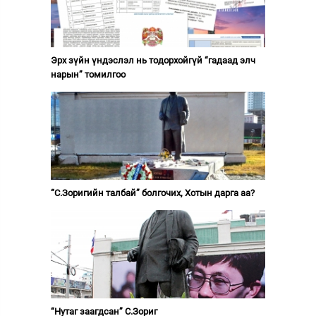
Эрх зүйн үндэслэл нь тодорхойгүй “гадаад элч
нарын” томилгоо
“С.Зоригийн талбай” болгочих, Хотын дарга аа?
“Нутаг заагдсан” С.Зориг