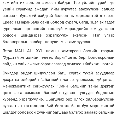
хамгийн их зовлон амссан байдаг. Тэр үйлийн үрийг үе
үеийн сурагчид амсдаг. Ийм нуруугаа авахуулсан салбар
яахаас ч буцахгүй сайдтай болсон нь хоржоонтой л хэрэг.
Ерөөс П.Наранбаяр сайд болоод сурагч, багш, эцэг эх гэдэг
гурвалжин эрх ашгийг тоолгүй мөрөөдлийн юм уу, гэнэт
бодсон шийдвэрээ хэрэгжүүлж эхэлсэн. Нэг үгээр
боловсролын салбарт популизмыг амилуулсан.
Гэтэл МАН, АН, ХҮН намын хамтарсан Засгийн газрын
“Хурдтай хөгжлийн төлөөх Зориг” хөтөлбөрт Боловсролын
сайдын хийх ажлыг бараг заагаад өгчихсөн байх жишээтэй.
Өчигдөр өндөг шидүүлсэн багш сургах тухай асуудлаар
дээрх хөтөлбөрийн “…Багшийн чанар, үнэлэмж, гүйцэтгэл,
менежментийг сайжруулах “Сайн багшийг таны дэргэд”
цогц арга хэмжээг Багшийн гурван тулгуурт бодлогын
хүрээнд хэрэгжүүлнэ. …Багшлах эрх олгох хялбаршуулсан
сургалтын тогтолцоог бий болгож, багш бус мэргэжилтэй
шилдэг боловсон хүчнийг багшаар бэлтгэх замаар багшийн