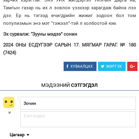
Тамгын газар нь их л зовлон үзэхээр харагдаж байна лээ
дээ. Ер нь тэгээд өчигдрийн жижиг зодоон бол том
популизмын энэ мэт “тэжээл”-тэй л холбоотой юм.
Эх сурвалж: “Зууны мэдээ” сонин
2024 ОНЫ ЕСДҮГЭЭР САРЫН 17. МЯГМАР ГАРАГ. № 180
(7424)
ХУВААЛЦАХ
ЖИРГЭХ
МЭДЭЭНИЙ
СЭТГЭГДЭЛ
Цагаар