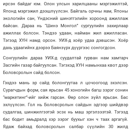
ирсэн байдаг юм. Олон улсын харилцааны мэргэжилтэй,
Зурхай
Японд мэргэжил дээшлүүлсэн. Байгаль орчны яам, Японы
экологийн сан, Үндэсний шинэтгэлийн хороонд ажиллаж
байсан. Дараа нь “Шинэ Монгол” сургуулийн захирлаар
ажиллах болсон. Тэндээ удаан, найман жил ажилласан.
Тэгээд ХҮН намд орсон. УИХ-д хоёр удаа дэвшсэн. Хоёр
дахь удаагийнх дээрээ Баянзүрх дүүргээс сонгогдсон.
Сонгуулийн дараа УИХ-д суудалтай гурван нам хамтарч
Засгийн газар байгуулсан. Тэгэхэд ХҮН намынхаа квот дээр
Боловсролын сайд болсон.
Гэхдээ мань эр сайд болонгуутаа л цочоогоод эхэлсэн.
Сурагчдын форм, сая ярьсан 45 хоногийн багш зэрэг сонин
“маркетинг”-ийг хийж гарсан. Өөр олон зүйл ярьсан. Бас
эхлүүлсэн. Гол нь Боловсролын сайдын эдгээр шийдвэр
судалгаа, шинжилгээтэй эсэх нь маш эргэлзээтэй. Тэгээд
бас бодит амьдралд хэр зэрэг буухыг хэн ч таах аргагүй.
Ядаж байхад боловсролын салбар сүүлийн 30 жилд