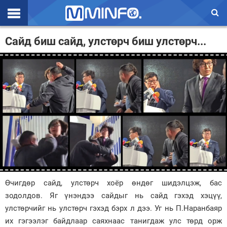
Эхлэл
Сайд биш сайд, улстөрч биш улстөрч...
Цаг агаар
Валют ханш
Улс төр
Эдийн засаг
Үзэл бодол
Спорт
Нийгэм
Өчигдөр сайд, улстөрч хоёр өндөг шидэлцэж, бас
зодолдов. Яг үнэндээ сайдыг нь сайд гэхэд хэцүү,
Дэлхий
улстөрчийг нь улстөрч гэхэд бэрх л дээ. Уг нь П.Наранбаяр
их гэгээлэг байдлаар саяхнаас танигдаж улс төрд орж
Энтертайнмэнт