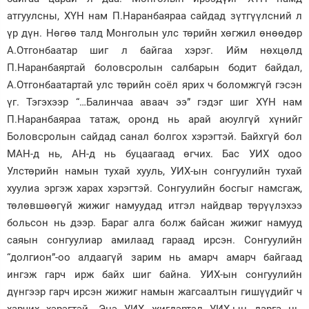
атгуулсны, ХҮН нам П.Наранбаяраа сайдад зүтгүүлсний л
үр дүн. Нөгөө талд Монголын улс төрийн хөгжил өнөөдөр
А.Отгонбаатар шиг л байгаа хэрэг. Ийм нөхцөлд
П.Наранбаяртай боловсролын салбарын бодит байдал,
А.Отгонбаатартай улс төрийн соёл ярих ч боломжгүй гэсэн
үг. Тэгэхээр “…Балинчаа аваач ээ” гэдэг шиг ХҮН нам
П.Наранбаяраа татаж, оронд нь арай аюулгүй хүнийг
Боловсролын сайдад санал болгох хэрэгтэй. Байхгүй бол
МАН-д нь, АН-д нь буцаагаад өгчих. Бас УИХ одоо
Улстөрийн намын тухай хууль, УИХ-ын сонгуулийн тухай
хуулиа эргэж харах хэрэгтэй. Сонгуулийн босгыг намсгаж,
төлөвшөөгүй жижиг намуудад итгэл найдвар төрүүлэхээ
больсон нь дээр. Бараг алга болж байсан жижиг намууд
саяын сонгуулиар амилаад гараад ирсэн. Сонгуулийн
“долгион”-оо алдаагүй зарим нь амарч амарч байгаад
ингэж гарч ирж байх шиг байна. УИХ-ын сонгуулийн
дүнгээр гарч ирсэн жижиг намын жагсаалтын гишүүдийг ч
харчих хэрэгтэй. Энэ УИХ жигдэртэл УИХ-ын дарга нь,