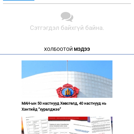
Сэтгэгдэл байхгүй байна.
ХОЛБООТОЙ
МЭДЭЭ
МАН-ын 50 настнууд Хөвсгөлд, 40 настнууд нь
Хэнтийд “хуралджээ”