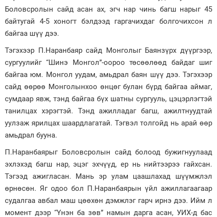
Боловсролын сайд асан ах, эгч нар чинь багш нарыг 45
байтугай 4-5 хоногт бэлдээд гаргачихдаг болгочихсон л
байгаа шүү дээ.
Тэгэхээр П.Наранбаяр сайд Монголыг Баянзүрх дүүргээр,
сургуулийг “Шинэ Монгол”-оороо төсөөлөөд байдаг шиг
байгаа юм. Монгол уудам, амьдрал баян шүү дээ. Тэгэхээр
сайд өөрөө Монголынхоо өнцөг булан бүрд байгаа аймаг,
сумдаар явж, тэнд байгаа бүх шатны сургууль, цэцэрлэгтэй
танилцах хэрэгтэй. Тэнд ажилладаг багш, ажилтнуудтай
уулзаж ярилцах шаардлагатай. Тэгвэл толгойд нь арай өөр
амьдрал бууна.
П.Наранбаярыг Боловсролын сайд болоод бужигнуулаад
эхлэхэд багш нар, эцэг эхчүүд, ер нь нийтээрээ гайхсан.
Тэгээд ажигласан. Мань эр улам цаашлахад шүүмжлэл
өрнөсөн. Яг одоо бол П.Наранбаярын үйл ажиллагаагаар
судалгаа авбал маш цөөхөн дэмжлэг гарч ирнэ дээ. Ийм л
момент дээр “Үнэн ба зөв” намын дарга асан, УИХ-д бас