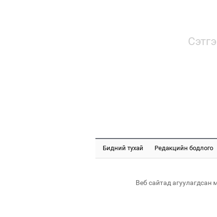
Сэтгэ
Бидний тухай
Редакцийн бодлого
Веб сайтад агуулагдсан 