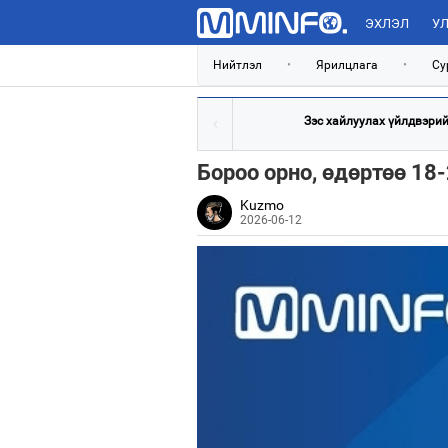
ЭХЛЭЛ
УЛ
Нийтлэл
•
Ярилцлага
•
Су
Зэс хайлуулах үйлдвэрийн
Бороо орно, өдөртөө 18
Kuzmo
2026-06-12