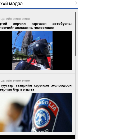
РХАЙ
МЭДЭЭ
 цагийн өмнө өмнө
цтой зөрчил гаргасан автобусны
лоочийг ажлаас нь чөлөөлжээ
 цагийн өмнө өмнө
гтуугаар тээврийн хэрэгсэл жолоодсон
зөрчил бүртгэгдлээ