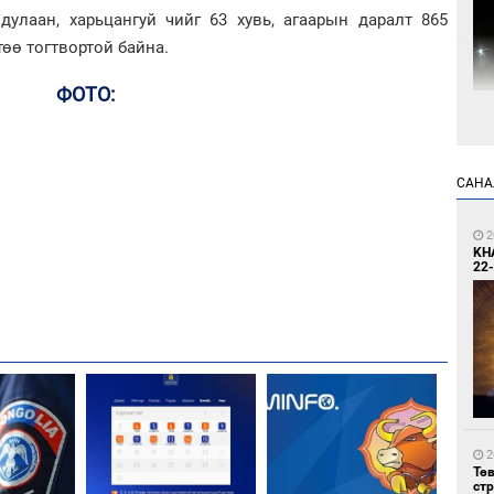
дулаан, харьцангуй чийг 63 хувь, агаарын даралт 865
төө тогтвортой байна.
ФОТО:
1
Мо
өн
САНА
2
KH
22-
1
Өн
ду
ол
2
Тө
ст