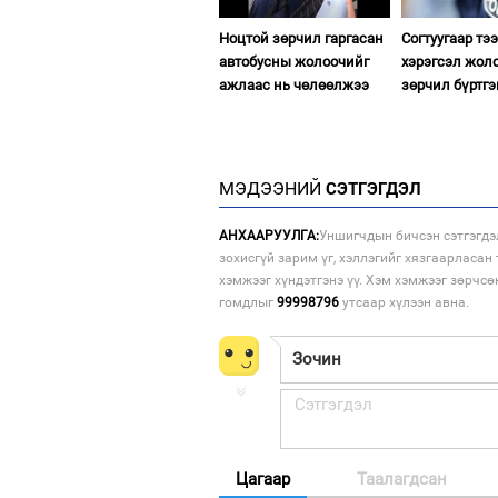
Ноцтой зөрчил гаргасан
Согтуугаар тэ
автобусны жолоочийг
хэрэгсэл жол
ажлаас нь чөлөөлжээ
зөрчил бүртгэ
МЭДЭЭНИЙ
СЭТГЭГДЭЛ
АНХААРУУЛГА:
Уншигчдын бичсэн сэтгэгдэ
зохисгүй зарим үг, хэллэгийг хязгаарласан 
хэмжээг хүндэтгэнэ үү. Хэм хэмжээг зөрчсө
гомдлыг
99998796
утсаар хүлээн авна.
Цагаар
Таалагдсан