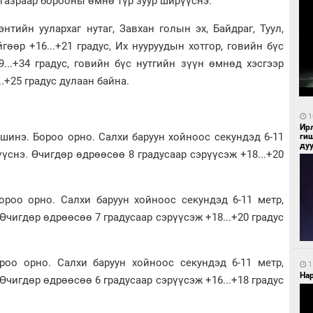
 газраар борооны өмнө түр зуур ширүүснэ.
энтийн уулархаг нутаг, Завхан голын эх, Байдраг, Туул,
гөөр +16...+21 градус, Их нууруудын хотгор, говийн бүс
...+34 градус, говийн бүс нутгийн зүүн өмнөд хэсгээр
...+25 градус дулаан байна.
1
Ир
шинэ. Бороо орно. Салхи баруун хойноос секундэд 6-11
ги
ду
үснэ. Өчигдөр өдрөөсөө 8 градусаар сэрүүсэж +18...+20
ороо орно. Салхи баруун хойноос секундэд 6-11 метр,
Өчигдөр өдрөөсөө 7 градусаар сэрүүсэж +18...+20 градус
роо орно. Салхи баруун хойноос секундэд 6-11 метр,
1
Нар
Өчигдөр өдрөөсөө 6 градусаар сэрүүсэж +16...+18 градус