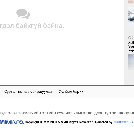
1
Бо
ба
гдэл байхгүй байна.
2
Х.
Эр
хар
1
Бү
тээ
Сурталчилгаа байршуулах
Холбоо барих
2
Б.
би
мэдээлэл зохиогчийн эрхийн хуулиар хамгаалагдсан тул зөвшөөрөл
Copyright © MMINFO.MN All Rights Reserved. Powered by
HUREEMEDIA
1
МИ