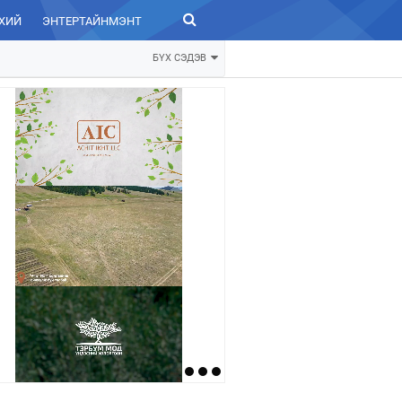
ХИЙ
ЭНТЕРТАЙНМЭНТ
ЗУРХАЙ
БҮХ СЭДЭВ