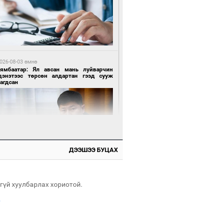
2 цагийн өмнө өмнө
роо орохгүй, өдөртөө 28-30 хэм дулаан
йна
026-08-03 өмнө
Нямбаатар: Ял авсан мань луйварчин
дэнэтээс төрсөн алдартан гээд сууж
агдсан
 өдрийн өмнө өмнө
х төрлийн шатахууны импортыг шуурхай
вэрлэхэд гурван яам хамтран ажиллана
ДЭЭШЭЭ БУЦАХ
 өдрийн өмнө өмнө
Энх-Амгалан: Би Монгол Улсын иргэн
ш
гүй хуулбарлах хориотой.
.
 өдрийн өмнө өмнө
АТ ТӨХК “Боинг” компанитай хамтын