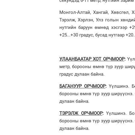
секундэд 6-11 метр, нутгийн зарим
Монгол-Алтай, Хангай, Хөвсгөл, Х
Тэрэлж, Хэрлэн, Улз голын хөндий
нутгийн баруун өмнөд хэсгээр +29
+25...+30 градус, бусад нутгаар +20
УЛААНБААТАР ХОТ ОРЧМООР
:
Үүл
метр, борооны өмнө түр зуур ширү
градус дулаан байна.
БАГАНУУР ОРЧМООР
:
Үүлшинэ. Б
борооны өмнө түр зуур ширүүснэ. 
дулаан байна.
ТЭРЭЛЖ ОРЧМООР
:
Үүлшинэ. Бо
борооны өмнө түр зуур ширүүснэ. 
дулаан байна.