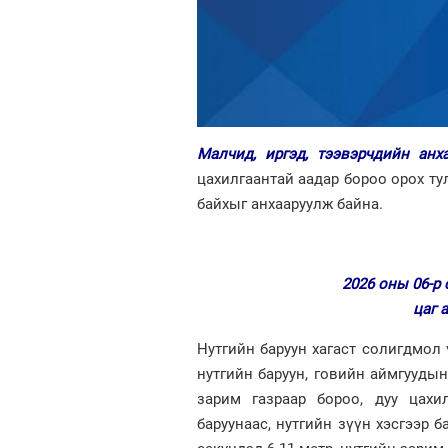
Малчид, иргэд, тээвэрчдийн анх
цахилгаантай аадар бороо орох ту
байхыг анхааруулж байна.
2026 оны 06-р 
​​​​​
Нутгийн баруун хагаст солигдмол 
нутгийн баруун, говийн аймгуудын
зарим газраар бороо, дуу цахи
баруунаас, нутгийн зүүн хэсгээр 