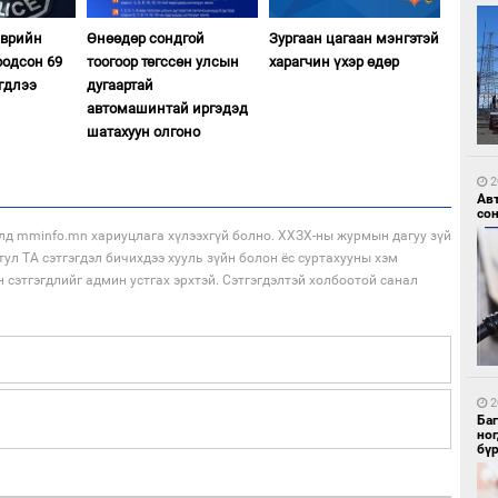
эврийн
Өнөөдөр сондгой
Зургаан цагаан мэнгэтэй
оодсон 69
тоогоор төгссөн улсын
харагчин үхэр өдөр
гдлээ
дугаартай
1
УИ
автомашинтай иргэдэд
тэн
шатахуун олгоно
2
Ав
со
лд mminfo.mn хариуцлага хүлээхгүй болно. ХХЗХ-ны журмын дагуу зүй
тул ТА сэтгэгдэл бичихдээ хууль зүйн болон ёс суртахууны хэм
н сэтгэгдлийг админ устгах эрхтэй. Сэтгэгдэлтэй холбоотой санал
1
Зу
өд
2
Ба
но
бү