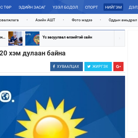
С ТӨР
ЭДИЙН ЗАСАГ
ҮЗЭЛ БОДОЛ
СПОРТ
НИЙГЭМ
ДЭЛ
рвалжлага
•
Азийн АШТ
•
Фото мэдээ
•
Оддын амьдрал
...
Үс засуулвал өлзийтэй сайн
-20 хэм дулаан байна
ХУВААЛЦАХ
ЖИРГЭХ