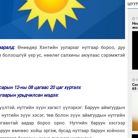
ШУУ
7
Но
жо
ааралд:
Өнөөдөр Хэнтийн уулархаг нутгаар бороо, дуу
л болзошгүй үер ус, нөөлөг салхины аюулаас сэрэмжтэй
9
Со
сарын 12-ны 08 цагаас 20 цаг хүртэлх
69 
​​цаг агаарын урьдчилсан мэдээ:
үүлтэй, нутгийн зүүн хагаст үүлэрхэг. Баруун аймгуудын
 нутгийн зүүн хэсэг, төв болон зүүн аймгуудын нутгийн
лгаантай аадар бороо орно. Нутгийн баруун хэсгээр
баруун өмнөөс хойш эргэж, бусад нутгаар баруун хойноос