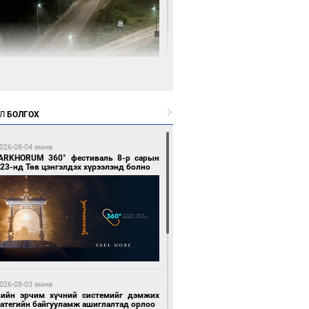
1 цагийн өмнө өмнө
нгол Улсын волейболын шигшээ баг
өөдөр Хятадын эсрэг тоглоно
Л
БОЛГОХ
026-08-04 өмнө
ARKHORUM 360° фестиваль 8-р сарын
23-нд Төв цэнгэлдэх хүрээлэнд болно
1 цагийн өмнө өмнө
өөдөр сондгой тоогоор төгссөн улсын
гаартай автомашинтай иргэдэд шатахуун
гоно
026-08-03 өмнө
вийн эрчим хүчний системийг дэмжих
ратегийн байгууламж ашиглалтад орлоо