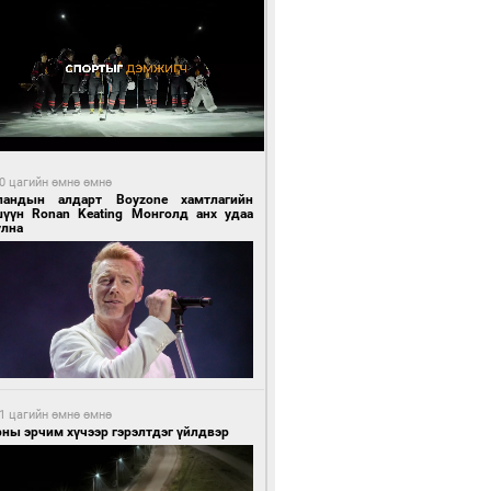
0 цагийн өмнө өмнө
ландын алдарт Boyzone хамтлагийн
шүүн Ronan Keating Монголд анх удаа
улна
1 цагийн өмнө өмнө
ны эрчим хүчээр гэрэлтдэг үйлдвэр