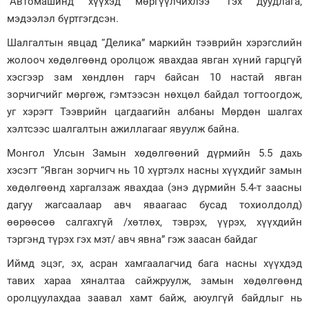
“Автомашинд хүүхэд мөргүүлчихлээ” гэх дуудлага,
мэдээлэл бүртгэгдсэн.
Зурхай
Шалгалтын явцад “Делика” маркийн тээврийн хэрэгслийн
жолооч хөдөлгөөнд оролцож явахдаа явган хүний гарцгүй
хэсгээр зам хөндлөн гарч байсан 10 настай явган
зорчигчийг мөргөж, гэмтээсэн нөхцөл байдал тогтоогдож,
уг хэрэгт Тээврийн цагдаагийн албаны Мөрдөн шалгах
хэлтсээс шалгалтын ажиллагааг явуулж байна.
Монгол Улсын Замын хөдөлгөөний дүрмийн 5.5 дахь
хэсэгт “Явган зорчигч нь 10 хүртэлх насны хүүхдийг замын
хөдөлгөөнд харгалзаж явахдаа (энэ дүрмийн 5.4-т заасны
дагуу жагсаалаар авч яваагаас бусад тохиолдолд)
өөрөөсөө салгахгүй /хөтлөх, тэврэх, үүрэх, хүүхдийн
тэргэнд түрэх гэх мэт/ авч явна” гэж заасан байдаг
Иймд эцэг, эх, асран хамгаалагчид бага насны хүүхдэд
тавих хараа хяналтаа сайжруулж, замын хөдөлгөөнд
оролцуулахдаа заавал хамт байж, аюулгүй байдлыг нь