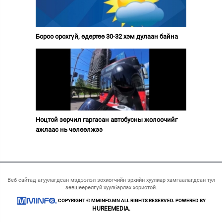
Бороо орохгүй, өдөртөө 30-32 хэм дулаан байна
Ноцтой зөрчил гаргасан автобусны жолоочийг
ажлаас нь чөлөөлжээ
Веб сайтад агуулагдсан мэдээлэл зохиогчийн эрхийн хуулиар хамгаалагдсан тул
зөвшөөрөлгүй хуулбарлах хориотой.
COPYRIGHT © MMINFO.MN ALL RIGHTS RESERVED. POWERED BY
HUREEMEDIA.