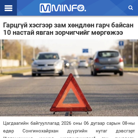
Эхлэл
Гарцгүй хэсгээр зам хөндлөн гарч байсан
10 настай явган зорчигчийг мөргөжээ
Цаг агаар
Валют ханш
Улс төр
Эдийн засаг
Үзэл бодол
Спорт
Нийгэм
Дэлхий
Цагдаагийн байгууллагад 2026 оны 06 дугаар сарын 08-ны
өдөр Сонгинохайрхан дүүргийн нутаг дэвсгэрт
Энтертайнмэнт