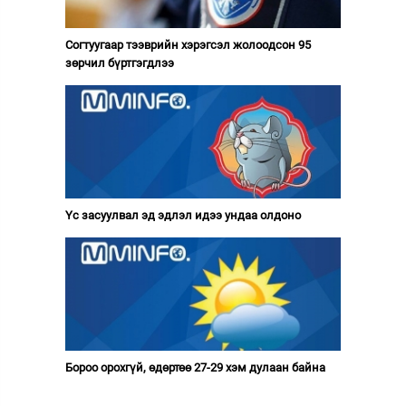
Согтуугаар тээврийн хэрэгсэл жолоодсон 95
зөрчил бүртгэгдлээ
Үс засуулвал эд эдлэл идээ ундаа олдоно
Бороо орохгүй, өдөртөө 27-29 хэм дулаан байна