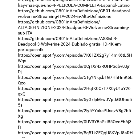
hay-mas-que-uno-4-PELICULA-COMPLETA-Espanol-Latino
https://github.com/CB01inAltaDefinizione/CB01-deadpool-
wolverine-Streaming-ITA-2024-in-Alta-Definizione
https://github.com/CB01inAltaDefinizione/-
ALTADEFINIZIONE-2024-Deadpool-3-Wolverine-Streaming-
sub-ITA
https://github.com/CB01inAltaDefinizione/ASSistiR-
Deadpool-3-Wolverine-2024-Dublado-gratis-HD-4K-em-
portugues-4k
https://open.spotify.com/episode/7K01ZX2g7y14mK6tL5H
Wqs
https://open.spotify.com/episode/0CjTXr4xRUHPSqbv0Jjn
Dj
https://open.spotify.com/episode/5TgYNlqxb1G7HhHmK6E
Qzo
https://open.spotify.com/episode/2HqtK0CxT7X0yU1xY26
qxQ
https://open.spotify.com/episode/5yGxlpMrwJVptkGUtoo5
5s
https://open.spotify.com/episode/2ly5YYaksPUsqzV8g2h5
Xg
https://open.spotify.com/episode/0UV3YBsPkI85OeoEbAj3
fT
https://open.spotify.com/episode/5q51kZEQqUSKVpJ8aRH