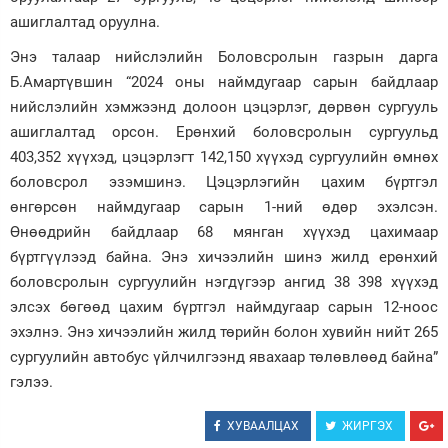
ашиглалтад оруулна.
Зурхай
Энэ талаар нийслэлийн Боловсролын газрын дарга
Б.Амартүвшин “2024 оны наймдугаар сарын байдлаар
нийслэлийн хэмжээнд долоон цэцэрлэг, дөрвөн сургууль
ашиглалтад орсон. Ерөнхий боловсролын сургуульд
403,352 хүүхэд, цэцэрлэгт 142,150 хүүхэд сургуулийн өмнөх
боловсрол эзэмшинэ. Цэцэрлэгийн цахим бүртгэл
өнгөрсөн наймдугаар сарын 1-ний өдөр эхэлсэн.
Өнөөдрийн байдлаар 68 мянган хүүхэд цахимаар
бүртгүүлээд байна. Энэ хичээлийн шинэ жилд ерөнхий
боловсролын сургуулийн нэгдүгээр ангид 38 398 хүүхэд
элсэх бөгөөд цахим бүртгэл наймдугаар сарын 12-ноос
эхэлнэ. Энэ хичээлийн жилд төрийн болон хувийн нийт 265
сургуулийн автобус үйлчилгээнд явахаар төлөвлөөд байна”
гэлээ.
ХУВААЛЦАХ
ЖИРГЭХ