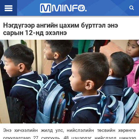
Эхлэл
Нэгдүгээр ангийн цахим бүртгэл энэ
сарын 12-нд эхэлнэ
Цаг агаар
Валют ханш
Улс төр
Эдийн засаг
Үзэл бодол
Спорт
Нийгэм
Дэлхий
Энэ хичээлийн жилд улс, нийслэлийн төсвийн хөрөнгө
Энтертайнмэнт
оруулалтаар 27 сургууль, 48 цэцэрлэг нийслэлд шинээр