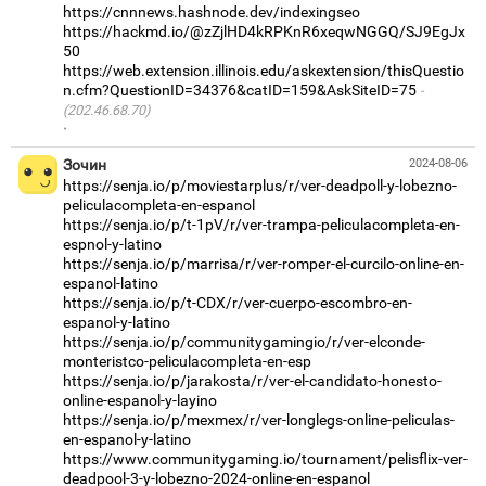
https://cnnnews.hashnode.dev/indexingseo
https://hackmd.io/@zZjlHD4kRPKnR6xeqwNGGQ/SJ9EgJx
50
https://web.extension.illinois.edu/askextension/thisQuestio
n.cfm?QuestionID=34376&catID=159&AskSiteID=75
(202.46.68.70)
·
Зочин
2024-08-06
https://senja.io/p/moviestarplus/r/ver-deadpoll-y-lobezno-
peliculacompleta-en-espanol
https://senja.io/p/t-1pV/r/ver-trampa-peliculacompleta-en-
espnol-y-latino
https://senja.io/p/marrisa/r/ver-romper-el-curcilo-online-en-
espanol-latino
https://senja.io/p/t-CDX/r/ver-cuerpo-escombro-en-
espanol-y-latino
https://senja.io/p/communitygamingio/r/ver-elconde-
monteristco-peliculacompleta-en-esp
https://senja.io/p/jarakosta/r/ver-el-candidato-honesto-
online-espanol-y-layino
https://senja.io/p/mexmex/r/ver-longlegs-online-peliculas-
en-espanol-y-latino
https://www.communitygaming.io/tournament/pelisflix-ver-
deadpool-3-y-lobezno-2024-online-en-espanol