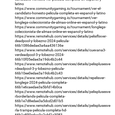
latino
https://www.communitygaming.io/tournament/ver-el-
candidato-honesto-pelicula-completa-en-espanol-y-latino
https://www.communitygaming.io/tournament/ver-
longlegs-coleccionista-de-almas-online-en-espanol-y-latino
https://www.communitygaming.io/tournament/longlegs-
coleccionista-de-almas-online-en-espanol-y-latino
https://www.remotehub.com/services/details/pelisflixver-
deadpool-y-lobezno-2024-pelicula-
66b1086dedae3a4aa436136e
https://www.remotehub.com/services/details/cuevana3-
verdeadpool-3-y-lobezno-2024-
66b10f05edae3a19dc4b2c44
https://www.remotehub.com/services/details/pelisplusesve
rdeadpool-3-y-lobezno-pelicula-
66b10ee0edae3a19dc4b2c43
https://www.remotehub.com/services/details/repelisver-
longlegs-2024-pelicula-completa-
66b1e6caedae3a5bfd14b0ca
https://www.remotehub.com/services/details/pelisplusesve
rborderlands-pelicula-completa-
66b1e7d8edae3a5dcd2d01b5
https://www.remotehub.com/services/details/pelisplusesve
rla-trampa-pelicula-completa-hd-
66b1e850edae3a2abf1c3083