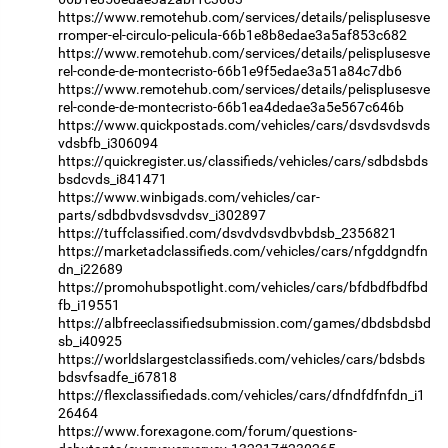
https://www.remotehub.com/services/details/pelisplusesve
rromper-el-circulo-pelicula-66b1e8b8edae3a5af853c682
https://www.remotehub.com/services/details/pelisplusesve
rel-conde-de-montecristo-66b1e9f5edae3a51a84c7db6
https://www.remotehub.com/services/details/pelisplusesve
rel-conde-de-montecristo-66b1ea4dedae3a5e567c646b
https://www.quickpostads.com/vehicles/cars/dsvdsvdsvds
vdsbfb_i306094
https://quickregister.us/classifieds/vehicles/cars/sdbdsbds
bsdcvds_i841471
https://www.winbigads.com/vehicles/car-
parts/sdbdbvdsvsdvdsv_i302897
https://tuffclassified.com/dsvdvdsvdbvbdsb_2356821
https://marketadclassifieds.com/vehicles/cars/nfgddgndfn
dn_i22689
https://promohubspotlight.com/vehicles/cars/bfdbdfbdfbd
fb_i19551
https://albfreeclassifiedsubmission.com/games/dbdsbdsbd
sb_i40925
https://worldslargestclassifieds.com/vehicles/cars/bdsbds
bdsvfsadfe_i67818
https://flexclassifiedads.com/vehicles/cars/dfndfdfnfdn_i1
26464
https://www.forexagone.com/forum/questions-