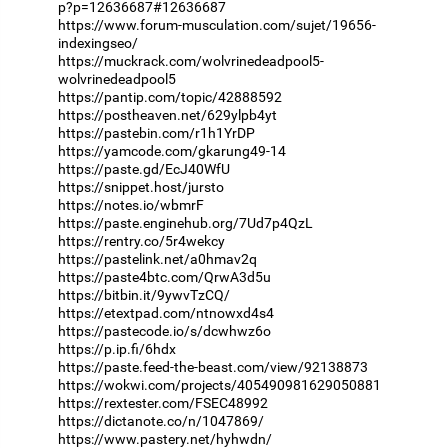
p?p=12636687#12636687
https://www.forum-musculation.com/sujet/19656-
indexingseo/
https://muckrack.com/wolvrinedeadpool5-
wolvrinedeadpool5
https://pantip.com/topic/42888592
https://postheaven.net/629ylpb4yt
https://pastebin.com/r1h1YrDP
https://yamcode.com/gkarung49-14
https://paste.gd/EcJ40WfU
https://snippet.host/jursto
https://notes.io/wbmrF
https://paste.enginehub.org/7Ud7p4QzL
https://rentry.co/5r4wekcy
https://pastelink.net/a0hmav2q
https://paste4btc.com/QrwA3d5u
https://bitbin.it/9ywvTzCQ/
https://etextpad.com/ntnowxd4s4
https://pastecode.io/s/dcwhwz6o
https://p.ip.fi/6hdx
https://paste.feed-the-beast.com/view/92138873
https://wokwi.com/projects/405490981629050881
https://rextester.com/FSEC48992
https://dictanote.co/n/1047869/
https://www.pastery.net/hyhwdn/