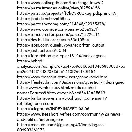
https://www.onlinegdb.com/fork/bbggJmwVD
https://paste.intergen.online/view/0259a156
https://paiza.io/projects/ffChC5RUQxag_pdLpmncHA
https://jsfiddle.net/rzst58dL/
https://paste.thezomg.com/214345/22965378/
https://www.wowace.com/paste/625a327f
https://rom.curseforge.com/paste/1372eaf4
https://dev.bukkit.org/paste/89e105ba
https://jsbin.com/gusehuvoya/edit?html,output
https://justpaste.me/bO34
https://foro.ribbon.es/topic/13104/indexingseo
https://hybrid-
analysis.com/sample/e7ac47ec8d0b66d1340586306d75c
db2e0246310f32083d2c1410f260f70f654
https://www.fmscout.com/users/conakacivi.html
https://lifeisfeudal.com/Discussions/question/indexingseo
http://www.wmhelp.cz/html/modules.php?
name=Forums&file=viewtopic&p=85613#85613
https://barbaraowens.mybloghunch.com/asu-1?
ref=bloghunch.com
https://telegra.ph/INDEXINGSEO-08-06
https://www.lifesshortlivefree.com/community/2a-news-
and-politics/indexingseo/
https://medium.com/@gkarung49/indexingseo-
80d9034f4073