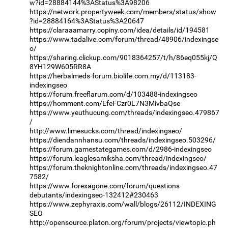
w?id=28884144%3AStatus%3A98206
https://network.propertyweek.com/members/status/show
?id=28884164%3AStatus%3A20647
https://claraaamarry.copiny.com/idea/details/id/194581
https://www.tadalive.com/forum/thread/48906/indexingse
o/
https://sharing.clickup.com/9018364257/t/h/86eq055kj/Q
8YH129W605RR8A
https://herbalmeds-forum.biolife.com.my/d/113183-
indexingseo
https://forum.freeflarum.com/d/103488-indexingseo
https://homment.com/EfeFCzr0L7N3MivbaQse
https://www.yeuthucung.com/threads/indexingseo.479867
/
http://www.limesucks.com/thread/indexingseo/
https://diendannhansu.com/threads/indexingseo.503296/
https://forum.gamestategames.com/d/2986-indexingseo
https://forum.leaglesamiksha.com/thread/indexingseo/
https://forum.theknightonline.com/threads/indexingseo.47
7582/
https://www.forexagone.com/forum/questions-
debutants/indexingseo-132412#230463
https://www.zephyraxis.com/wall/blogs/26112/INDEXING
SEO
http://opensource.platon.org/forum/projects/viewtopic.ph