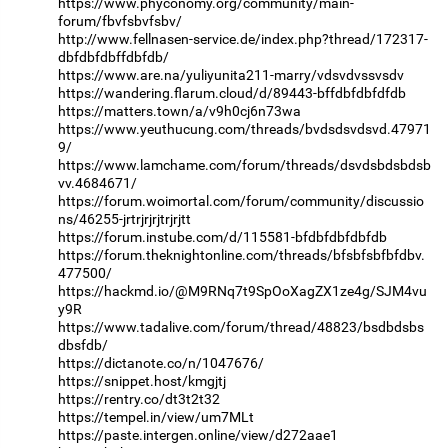
https://www.phyconomy.org/community/main-
forum/fbvfsbvfsbv/
http://www.fellnasen-service.de/index.php?thread/172317-
dbfdbfdbffdbfdb/
https://www.are.na/yuliyunita211-marry/vdsvdvssvsdv
https://wandering.flarum.cloud/d/89443-bffdbfdbfdfdb
https://matters.town/a/v9h0cj6n73wa
https://www.yeuthucung.com/threads/bvdsdsvdsvd.47971
9/
https://www.lamchame.com/forum/threads/dsvdsbdsbdsb
vv.4684671/
https://forum.woimortal.com/forum/community/discussio
ns/46255-jrtrjrjrjtrjrjtt
https://forum.instube.com/d/115581-bfdbfdbfdbfdb
https://forum.theknightonline.com/threads/bfsbfsbfbfdbv.
477500/
https://hackmd.io/@M9RNq7t9SpOoXagZX1ze4g/SJM4vu
y9R
https://www.tadalive.com/forum/thread/48823/bsdbdsbs
dbsfdb/
https://dictanote.co/n/1047676/
https://snippet.host/kmgjtj
https://rentry.co/dt3t2t32
https://tempel.in/view/um7MLt
https://paste.intergen.online/view/d272aae1