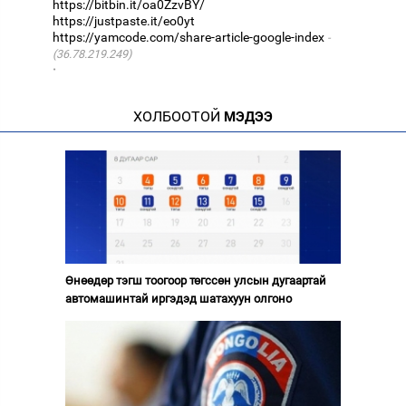
https://bitbin.it/oa0ZzvBY/
https://justpaste.it/eo0yt
https://yamcode.com/share-article-google-index
(36.78.219.249)
·
ХОЛБООТОЙ
МЭДЭЭ
Өнөөдөр тэгш тоогоор төгссөн улсын дугаартай
автомашинтай иргэдэд шатахуун олгоно