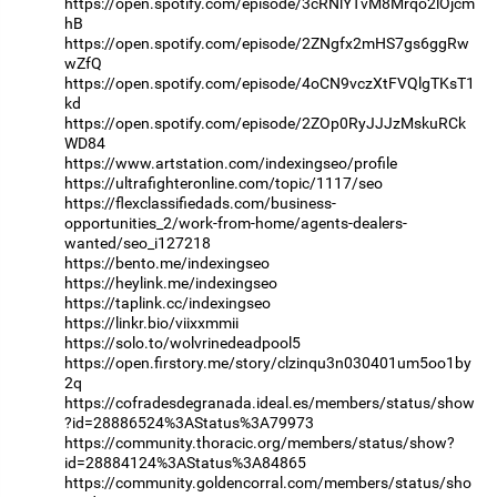
https://open.spotify.com/episode/3cRNlYTvM8Mrqo2lOjcm
hB
https://open.spotify.com/episode/2ZNgfx2mHS7gs6ggRw
wZfQ
https://open.spotify.com/episode/4oCN9vczXtFVQlgTKsT1
kd
https://open.spotify.com/episode/2ZOp0RyJJJzMskuRCk
WD84
https://www.artstation.com/indexingseo/profile
https://ultrafighteronline.com/topic/1117/seo
https://flexclassifiedads.com/business-
opportunities_2/work-from-home/agents-dealers-
wanted/seo_i127218
https://bento.me/indexingseo
https://heylink.me/indexingseo
https://taplink.cc/indexingseo
https://linkr.bio/viixxmmii
https://solo.to/wolvrinedeadpool5
https://open.firstory.me/story/clzinqu3n030401um5oo1by
2q
https://cofradesdegranada.ideal.es/members/status/show
?id=28886524%3AStatus%3A79973
https://community.thoracic.org/members/status/show?
id=28884124%3AStatus%3A84865
https://community.goldencorral.com/members/status/sho