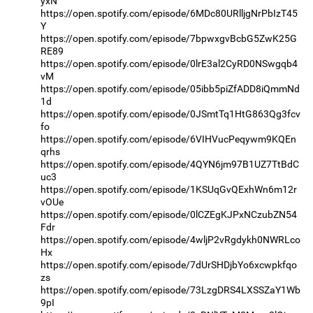
yxN
https://open.spotify.com/episode/6MDc80URlljgNrPbIzT45
Y
https://open.spotify.com/episode/7bpwxgvBcbG5ZwK25G
RE89
https://open.spotify.com/episode/0lrE3al2CyRD0NSwgqb4
vM
https://open.spotify.com/episode/05ibb5piZfADD8iQmmNd
1d
https://open.spotify.com/episode/0JSmtTq1HtG863Qg3fcv
fo
https://open.spotify.com/episode/6VIHVucPeqywm9KQEn
qrhs
https://open.spotify.com/episode/4QYN6jm97B1UZ7TtBdC
uc3
https://open.spotify.com/episode/1KSUqGvQExhWn6m12r
vOUe
https://open.spotify.com/episode/0lCZEgKJPxNCzubZN54
Fdr
https://open.spotify.com/episode/4wljP2vRgdykh0NWRLco
Hx
https://open.spotify.com/episode/7dUrSHDjbYo6xcwpkfqo
zs
https://open.spotify.com/episode/73LzgDRS4LXSSZaY1Wb
9pI