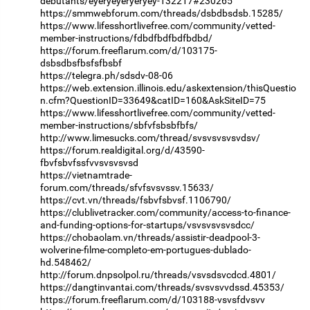
debutants/eyeryeyeryeryey-132217#230265
https://smmwebforum.com/threads/dsbdbsdsb.15285/
https://www.lifesshortlivefree.com/community/vetted-
member-instructions/fdbdfbdfbdfbdbd/
https://forum.freeflarum.com/d/103175-
dsbsdbsfbsfsfbsbf
https://telegra.ph/sdsdv-08-06
https://web.extension.illinois.edu/askextension/thisQuestio
n.cfm?QuestionID=33649&catID=160&AskSiteID=75
https://www.lifesshortlivefree.com/community/vetted-
member-instructions/sbfvfsbsbfbfs/
http://www.limesucks.com/thread/svsvsvsvsvdsv/
https://forum.realdigital.org/d/43590-
fbvfsbvfssfvvsvsvsvsd
https://vietnamtrade-
forum.com/threads/sfvfsvsvssv.15633/
https://cvt.vn/threads/fsbvfsbvsf.1106790/
https://clublivetracker.com/community/access-to-finance-
and-funding-options-for-startups/vsvsvsvsvsdcc/
https://chobaolam.vn/threads/assistir-deadpool-3-
wolverine-filme-completo-em-portugues-dublado-
hd.548462/
http://forum.dnpsolpol.ru/threads/vsvsdsvcdcd.4801/
https://dangtinvantai.com/threads/svsvsvvdssd.45353/
https://forum.freeflarum.com/d/103188-vsvsfdvsvv