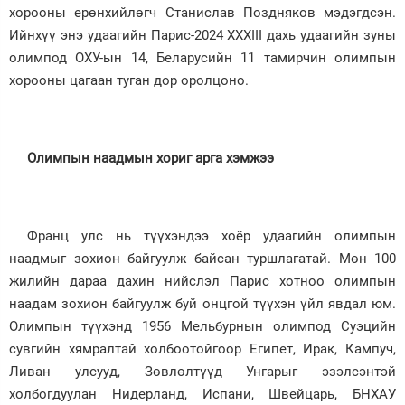
хорооны ерөнхийлөгч Станислав Поздняков мэдэгдсэн.
Ийнхүү энэ удаагийн Парис-2024 XXXIII дахь удаагийн зуны
олимпод ОХУ-ын 14, Беларусийн 11 тамирчин олимпын
хорооны цагаан туган дор оролцоно.
Олимпын наадмын хориг арга хэмжээ
Франц улс нь түүхэндээ хоёр удаагийн олимпын
наадмыг зохион байгуулж байсан туршлагатай. Мөн 100
жилийн дараа дахин нийслэл Парис хотноо олимпын
наадам зохион байгуулж буй онцгой түүхэн үйл явдал юм.
Олимпын түүхэнд 1956 Мельбурнын олимпод Суэцийн
сувгийн хямралтай холбоотойгоор Египет, Ирак, Кампуч,
Ливан улсууд, Зөвлөлтүүд Унгарыг эзэлсэнтэй
холбогдуулан Нидерланд, Испани, Швейцарь, БНХАУ