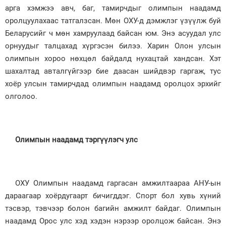
арга хэмжээ авч, баг, тамирчдыг олимпын наадамд
оролцуулахаас татгалзсан. Мөн ОХУ-д дэмжлэг үзүүлж буй
Беларусийг ч мөн хамруулаад байсан юм. Энэ асуудал улс
орнуудыг талцахад хүргэсэн билээ. Харин Олон улсын
олимпын хороо нөхцөл байдалд нухацтай хандсан. Хэт
шахалтад авталгүйгээр бие даасан шийдвэр гаргаж, тус
хоёр улсын тамирчдад олимпын наадамд оролцох эрхийг
олголоо.
Олимпын наадамд тэргүүлэгч улс
ОХУ Олимпын наадамд гаргасан амжилтаараа АНУ-ын
дараагаар хоёрдугаарт бичигддэг. Спорт бол хувь хүний
тэсвэр, тэвчээр болон багийн амжилт байдаг. Олимпын
наадамд Орос улс хэд хэдэн нэрээр оролцож байсан. Энэ