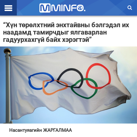
Эхлэл
“Хүн төрөлхтний энхтайвны бэлгэдэл их
наадамд тамирчдыг ялгаварлан
Цаг агаар
гадуурхахгүй байх хэрэгтэй”
Валют ханш
Улс төр
Эдийн засаг
Үзэл бодол
Спорт
Нийгэм
Дэлхий
Насантуяагийн ЖАРГАЛМАА
Энтертайнмэнт