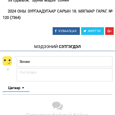
Эх сурвалж: “Зууны мэдээ” сонин
2024 ОНЫ ЗУРГААДУГААР САРЫН 18. МЯГМАР ГАРАГ. №
120 (7364)
ХУВААЛЦАХ
ЖИРГЭХ
МЭДЭЭНИЙ
СЭТГЭГДЭЛ
Цагаар