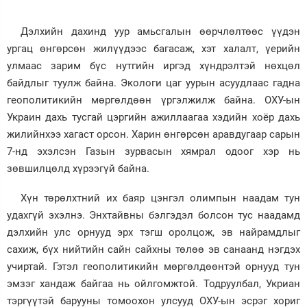
Зурхай
Дэлхийн дахинд уур амьсгалын өөрчлөлтөөс үүдэн
ургац өнгөрсөн жилүүдээс багасаж, хэт халалт, үерийн
улмаас зарим бүс нутгийн иргэд хүндрэлтэй нөхцөл
байдлыг туулж байна. Экологи цаг уурын асуудлаас гадна
геополитикийн мөргөлдөөн үргэлжилж байна. ОХУ-ын
Украин дахь тусгай цэргийн ажиллаагаа хэдийн хоёр дахь
жилийнхээ хагаст орсон. Харин өнгөрсөн аравдугаар сарын
7-нд эхэлсэн Газын зурвасын хямрал одоог хэр нь
зөвшилцөлд хүрээгүй байна.
Хүн төрөлхтний их баяр цэнгэл олимпын наадам тун
удахгүй эхэлнэ. Энхтайвны бэлгэдэл болсон тус наадамд
дэлхийн улс орнууд эрх тэгш оролцож, эв найрамдлыг
сахиж, бүх нийтийн сайн сайхны төлөө эв санаанд нэгдэх
учиртай. Гэтэл геополитикийн мөргөлдөөнтэй орнууд тун
эмзэг хандаж байгаа нь ойлгомжтой. Тодруулбал, Укриан
тэргүүтэй барууны томоохон улсууд ОХУ-ын эсрэг хориг