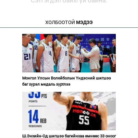
Сэтгэгдэл байхгүй байна.
ХОЛБООТОЙ
МЭДЭЭ
Монгол Улсын Волейболын Үндэсний шигшээ
баг хүрэл медаль хүртлээ
Ш.Энхийн-Од шигшээ багийнхаа өмнөөс 33 оноог