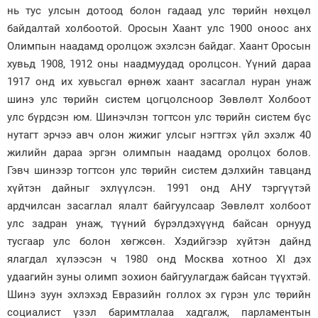
нь тус улсын дотоод болон гадаад улс төрийн нөхцөл
байдалтай холбоотой. Оросын Хаант улс 1900 оноос анх
Олимпын наадамд оролцож эхэлсэн байдаг. Хаант Оросын
хувьд 1908, 1912 оны наадмуудад оролцсон. Үүний дараа
1917 онд их хувьсгал өрнөж хаант засаглал нуран унаж
шинэ улс төрийн систем цогцолсноор Зөвлөлт Холбоот
улс бүрдсэн юм. Шинэчлэн тогтсон улс төрийн систем бүс
нутагт эрчээ авч олон жижиг улсыг нэгтгэх үйл эхэлж 40
жилийн дараа эргэн олимпын наадамд оролцох болов.
Гэвч шинээр тогтсон улс төрийн систем дэлхийн тавцанд
хүйтэн дайныг эхлүүлсэн. 1991 онд АНУ тэргүүтэй
ардчилсан засаглал ялалт байгуулсаар Зөвлөлт холбоот
улс задран унаж, түүний бүрэлдэхүүнд байсан орнууд
тусгаар улс болон хөгжсөн. Хэдийгээр хүйтэн дайнд
ялагдал хүлээсэн ч 1980 онд Москва хотноо XI дэх
удаагийн зуны олимп зохион байгуулагдаж байсан түүхтэй.
Шинэ зуун эхлэхэд Евразийн голлох эх гүрэн улс төрийн
социалист үзэл баримтлалаа хадгалж, парламентын