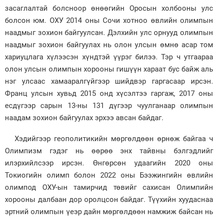
засаглалтай болсноор өнөөгийн Оросын холбооны улс
болсон юм. ОХУ 2014 оны Сочи хотноо өвлийн олимпын
наадмыг зохион байгуулсан. Дэлхийн улс орнууд олимпын
наадмыг зохион байгуулах нь олон улсын өмнө асар том
хариуцлага хүлээсэн хүндтэй үүрэг билээ. Тэр ч утгаараа
олон улсын олимпын хорооны гишүүн хараат бус байж аль
нэг улсаас хамааралгүйгээр шийдвэр гаргасаар ирсэн.
Франц улсын хувьд 2015 онд хүсэлтээ гаргаж, 2017 оны
есдүгээр сарын 13-ны 131 дүгээр чуулганаар олимпын
наадам зохион байгуулах эрхээ авсан байдаг.
Хэдийгээр геополитикийн мөргөлдөөн өрнөж байгаа ч
Олимпизм гэдэг нь өөрөө энх тайвны бэлгэдлийг
илэрхийлсээр ирсэн. Өнгөрсөн удаагийн 2020 оны
Токиогийн олимп болон 2022 оны Бээжингийн өвлийн
олимпод ОХУ-ын тамирчид төвийг сахисан Олимпийн
хорооны далбаан дор оролцсон байдаг. Түүхийн хуудаснаа
эртний олимпын үеэр дайн мөргөлдөөн намжиж байсан нь