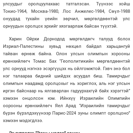
улсуудыг оролцуулахаас татгалзсан. Түүнээс хойш
Токио-1964, Москва-1980, Лос Анжелес-1984, Сөүл-1988
онуудад тухайн үеийн зөрчил, мөргөлдөөнтэй улс
орнуудын оролцох эрхийг хязгаарлаж байсан түүхтэй.
Харин Ойрхи Дорнодод мөргөлдөгч талууд болох
Изриал-Палестины хувьд нөхцөл байдал харьцангуй
тайван өрнөж байна. Олон улсын олимпын хорооны
ерөнхийлөгч Томас Бах “Геополитикийн мөргөлдөөнтэй
улс орнууд нэгнээ эсэргүүцэх нь ойлгомжтой. Гэвч энэ бол
нэг талаараа бидний шийдэх асуудал биш. Тамирчдыг
олимпын наадамд оролцохыг нь хориглох, аль нэг улсын
иргэн байснаар нь ялгаварлан гадуурхахгүй байх хэрэгтэй”
хэмээн онцолсон юм. Ийнхүү Израилийн Олимпийн
оорооны ерөнхийлөгч Яел Арад “Израилийн тамирчдыг
бүрэн бүрэлдэхүүнээр Парис-2024 зуны олимпт оролцоно”
хэмээн мэдэгдлээ.