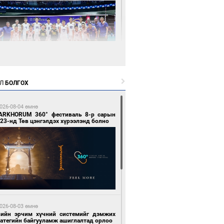
0 цагийн өмнө өмнө
Л
БОЛГОХ
өөдөр сондгой тоогоор төгссөн улсын
гаартай автомашинтай иргэдэд шатахуун
гоно
026-08-04 өмнө
ARKHORUM 360° фестиваль 8-р сарын
23-нд Төв цэнгэлдэх хүрээлэнд болно
0 цагийн өмнө өмнө
Х-ын дарга С.Бямбацогт Сутай хайрхны
гэрийг тахих тахилгад оролцлоо
026-08-03 өмнө
вийн эрчим хүчний системийг дэмжих
ратегийн байгууламж ашиглалтад орлоо