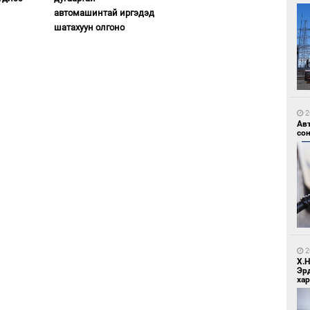
автомашинтай иргэдэд
шатахуун олгоно
2
Зу
өд
2
Ав
со
2
Бо
ба
2
Х.
Эр
хар