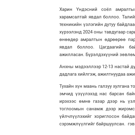
Харин Үндэсний соёл амралты
харамсалтай явдал боллоо. Талий
техникийн үзлэгийн дутуу байдлаа
хүрээлэнд 2024 оны тавдугаар са
өнөөдөр амралтын өдрөөрөө пар
явдал боллоо. Цагдаагийн ба
ажилласан. Бүрэлдэхүүний зөвлөмж
Анхны мэдээллээр 12-13 настай дү
дадлага хийлгэж, ажилтнуудаа ажи
Тухайн хүн маань галзуу хулгана 
эмчид үзүүлэхэд нас барсан бай
ирэхээс өмнө газар дээр нь үзл
тоглоомын санамж дээр жирэмсэ
үйлчлүүлэхийг хориглосон байда
сэрэмжлүүлгийг байршуулсан. гэв