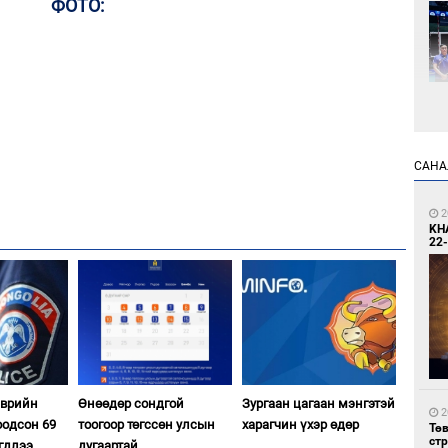
ФОТО:
2
САНА
Өн
ду
ол
2
KH
22-
2
УИ
тэн
эврийн
Өнөөдөр сондгой
Зургаан цагаан мэнгэтэй
2
оодсон 69
тоогоор төгссөн улсын
харагчин үхэр өдөр
Тө
ст
гдлээ
дугаартай