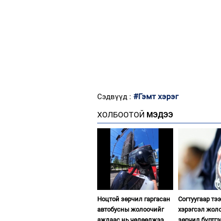
#Гэмт хэрэг
Сэдвүүд :
ХОЛБООТОЙ
МЭДЭЭ
Ноцтой зөрчил гаргасан
Согтуугаар тэ
автобусны жолоочийг
хэрэгсэл жол
ажлаас нь чөлөөлжээ
зөрчил бүртгэ