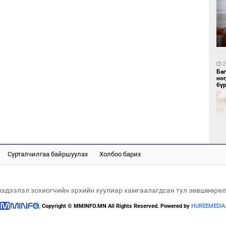
1
Бү
тээ
2
Ба
но
бү
1
МИ
аж
Сурталчилгаа байршуулах
Холбоо барих
2
"Х
ЕБС
мэдээлэл зохиогчийн эрхийн хуулиар хамгаалагдсан тул зөвшөөрөл
Copyright © MMINFO.MN All Rights Reserved. Powered by
HUREEMEDIA