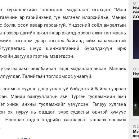
1
Ир
н хүрээлэнгийн төлөөлөл мэдээлэл өгөхдөө "Маш
ги
ду
гаачийн ар гэрийнхэнд гүн эмгэнэл илэрхийлье. Манай
с болж, осол аваар гарсангүй. Үндэсний соёл амралтын
рын эхээр цагийн ажилтнаар ажилд орсон ажилтан маань
кийн тоглоом дээр тоглож байгаад ийм харамсалтай
йгууллагаас шүүх шинжилгээний бүрэлдэхүүн ирж
ийн дагуу ар гэрт нь мэдэгдсэн.
үтэйгээ хамт явж байсан гэдэг мэдээлэл авсан. Манайх
2
Нар
ллуулдаг. Талийгаач тоглоомоос унаагүй.
тоглоомын суудал дээр ухаангүй байдалтай байсан учраас
сан. Манай байгууллагын эмч Түргэн тусламжийн эмч
эг хийж, анхны тусламжийг үзүүлсэн. Галзуу хулгана
н эх, нуруу нь өвддөг, зүрх судасны өвчтэй хүмүүс
г. Наснаас гадна өндрийн хязгаарын талаарх санамж
.
2
Мо
өн