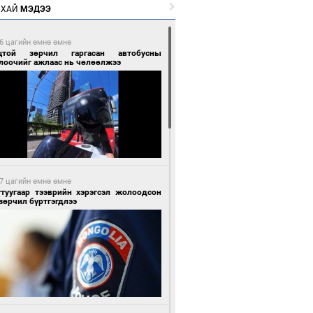
РХАЙ
МЭДЭЭ
6 цагийн өмнө өмнө
цтой зөрчил гаргасан автобусны
лоочийг ажлаас нь чөлөөлжээ
7 цагийн өмнө өмнө
гтуугаар тээврийн хэрэгсэл жолоодсон
зөрчил бүртгэгдлээ