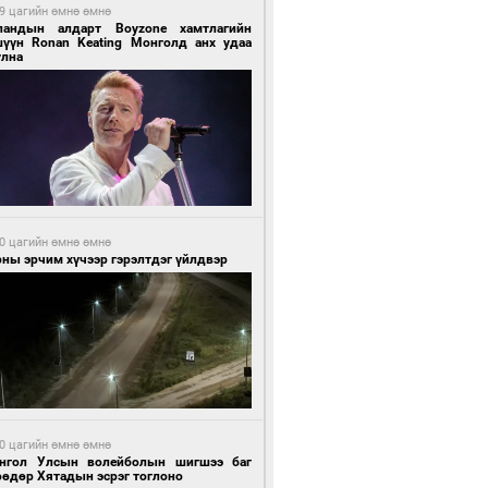
9 цагийн өмнө өмнө
ландын алдарт Boyzone хамтлагийн
шүүн Ronan Keating Монголд анх удаа
улна
0 цагийн өмнө өмнө
ны эрчим хүчээр гэрэлтдэг үйлдвэр
0 цагийн өмнө өмнө
нгол Улсын волейболын шигшээ баг
өөдөр Хятадын эсрэг тоглоно