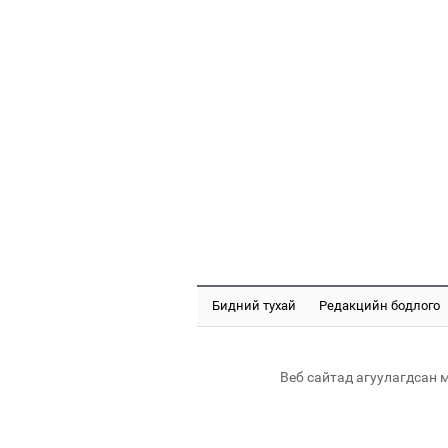
Бидний тухай
Редакцийн бодлого
Веб сайтад агуулагдсан 