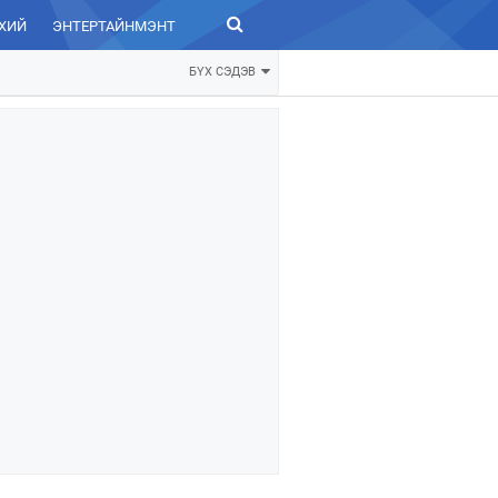
ХИЙ
ЭНТЕРТАЙНМЭНТ
ЗУРХАЙ
БҮХ СЭДЭВ