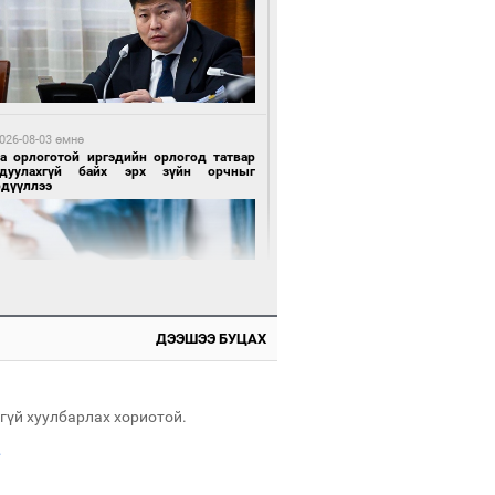
 өдрийн өмнө өмнө
х төрлийн шатахууны импортыг шуурхай
вэрлэхэд гурван яам хамтран ажиллана
026-08-03 өмнө
га орлоготой иргэдийн орлогод татвар
гдуулахгүй байх эрх зүйн орчныг
рдүүллээ
 өдрийн өмнө өмнө
АТ ТӨХК “Боинг” компанитай хамтын
иллагаагаа өргөжүүлнэ
ДЭЭШЭЭ БУЦАХ
026-08-04 өмнө
имийн масс олимпиад"-д Орхон аймгийн
-н 2055 сурагч хамрагджээ
гүй хуулбарлах хориотой.
.