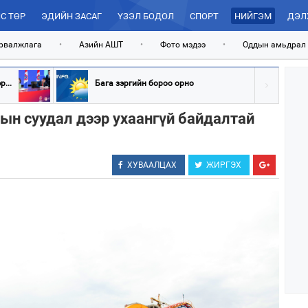
С ТӨР
ЭДИЙН ЗАСАГ
ҮЗЭЛ БОДОЛ
СПОРТ
НИЙГЭМ
ДЭЛ
рвалжлага
•
Азийн АШТ
•
Фото мэдээ
•
Оддын амьдрал
...
Бага зэргийн бороо орно
мын суудал дээр ухаангүй байдалтай
ХУВААЛЦАХ
ЖИРГЭХ