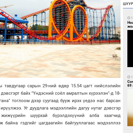
ШУУ
1
Но
жо
1
Со
ы тавдугаар сарын 29-ний өдөр 15.54 цагт нийслэлийн
69 
 дэвсгэрт байх "Үндэсний соёл амралтын хүрээлэн"-д 18-
гана" тоглоом дээр суугаад бууж ирэх үедээ нас барсан
ирүүлжээ. Уг дуудлага мэдээллийн дагуу нутаг дэвсгэр
 жижүүрийн шуурхай бүрэлдэхүүний алба хаагчид
ж байна гэдгийг цагдаагийн байгууллагаас мэдээллээ