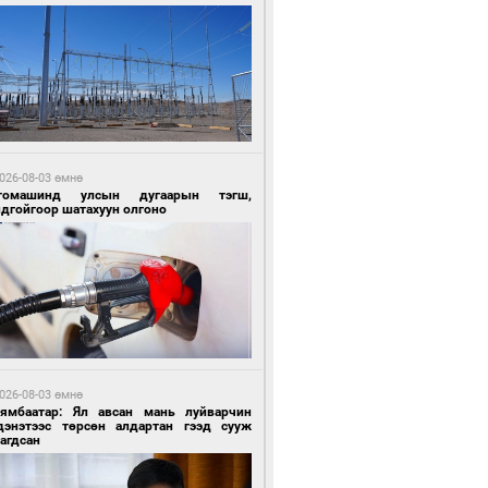
0 цагийн өмнө өмнө
ргаан цагаан мэнгэтэй харагчин үхэр
өр
026-08-03 өмнө
томашинд улсын дугаарын тэгш,
ндгойгоор шатахуун олгоно
0 цагийн өмнө өмнө
роо орохгүй, өдөртөө 28-30 хэм дулаан
йна
026-08-03 өмнө
Нямбаатар: Ял авсан мань луйварчин
дэнэтээс төрсөн алдартан гээд сууж
агдсан