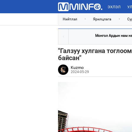
ЭХЛЭЛ
УЛ
Нийтлэл
•
Ярилцлага
•
Су
Монгол Ардын нам нэр
"Галзуу хулгана тоглоо
байсан"
Kuzmo
2024-05-29