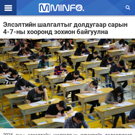
Эхлэл
Элсэлтийн шалгалтыг долдугаар сарын
4-7-ны хооронд зохион байгуулна
Цаг агаар
Валют ханш
Улс төр
Эдийн засаг
Үзэл бодол
Спорт
Нийгэм
Дэлхий
Энтертайнмэнт