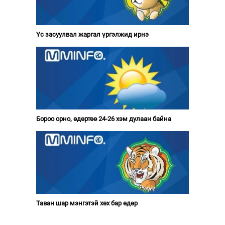
Үс засуулвал жаргал үргэлжид ирнэ
Бороо орно, өдөртөө 24-26 хэм дулаан байна
Таван шар мэнгэтэй хөх бар өдөр