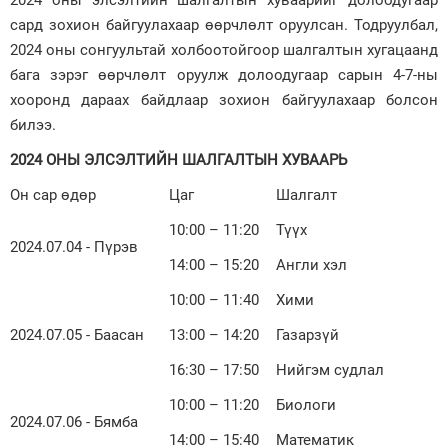
2024 оны элсэлтийн шалгалтын хуваарийг долоодугаар
сард зохион байгуулахаар өөрчлөлт оруулсан. Тодруулбал,
Зурхай
2024 оны сонгуультай холбоотойгоор шалгалтын хугацаанд
бага зэрэг өөрчлөлт оруулж долоодугаар сарын 4-7-ны
хооронд дараах байдлаар зохион байгуулахаар болсон
билээ.
2024 ОНЫ ЭЛСЭЛТИЙН ШАЛГАЛТЫН ХУВААРЬ
Он сар өдөр
Цаг
Шалгалт
10:00 – 11:20
Түүх
2024.07.04 - Пүрэв
14:00 – 15:20
Англи хэл
10:00 – 11:40
Хими
2024.07.05 - Баасан
13:00 – 14:20
Газарзүй
16:30 – 17:50
Нийгэм судлал
10:00 – 11:20
Биологи
2024.07.06 - Бямба
14:00 – 15:40
Математик