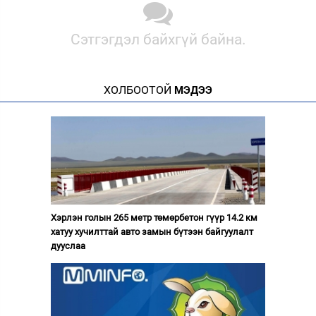
Сэтгэгдэл байхгүй байна.
ХОЛБООТОЙ
МЭДЭЭ
Хэрлэн голын 265 метр төмөрбетон гүүр 14.2 км
хатуу хучилттай авто замын бүтээн байгуулалт
дууслаа