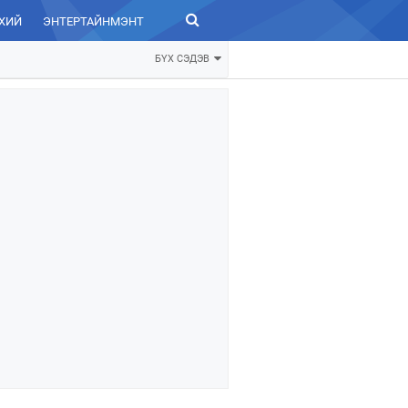
ХИЙ
ЭНТЕРТАЙНМЭНТ
ЗУРХАЙ
БҮХ СЭДЭВ