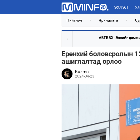
ЭХЛЭЛ
УЛ
Нийтлэл
•
Ярилцлага
•
Су
АБГББХ: Энхийг дэмжих
Ерөнхий боловсролын 12
ашиглалтад орлоо
Kuzmo
2024-04-23