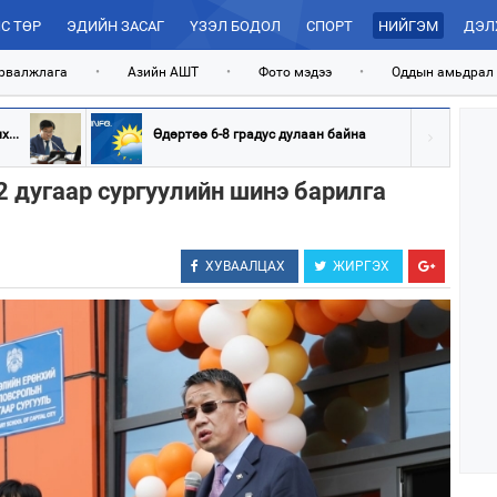
С ТӨР
ЭДИЙН ЗАСАГ
ҮЗЭЛ БОДОЛ
СПОРТ
НИЙГЭМ
ДЭЛ
рвалжлага
•
Азийн АШТ
•
Фото мэдээ
•
Оддын амьдрал
...
Өдөртөө 6-8 градус дулаан байна
 дугаар сургуулийн шинэ барилга
ХУВААЛЦАХ
ЖИРГЭХ