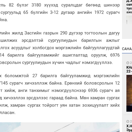
Д.
ууль 82 бүлэг 3180 хүүхэд суралцдаг бөгөөд шинээр
са
ту
сургуульд 65 бүлгийн 3-12 дугаар ангийн 1972 сурагч
аж
йна.
лийн жилд Засгийн газрын 290 дүгээр тогтоолын дагуу
шилжих эрсдэлтэй сургуулиудын барилгын ажлыг
олгох асуудлыг холбогдох мэргэжлийн байгууллагуудтай
САНА
4 барилга байгууламжийг ашиглалтад оруулж, 6976
овсролын сургуулиудын хүчин чадлыг нэмэгдүүллээ.
8
2
Үс 
KH
22-
ах боломжтой 27 барилга байгууламжид мэргэжлийн
17145 сурагч хичээллэж байна. Ерөнхий боловсролын 12
т хийж, анги танхимыг нэмэгдүүлснээр 6936 сурагч ая
д хичээллэх эрсдэлээс гараад байна. Мөн хамран сургах
лж, хамран сургах тойрогт уян хатан зохицуулалт хийх
лласан.
8
Бо
2
ба
Х.
Эр