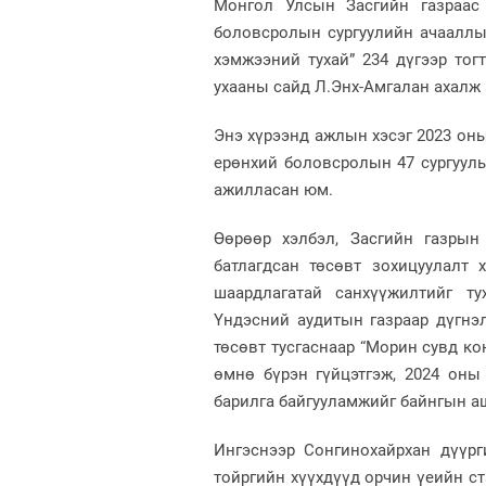
Монгол Улсын Засгийн газраас
боловсролын сургуулийн ачааллыг
хэмжээний тухай” 234 дүгээр то
ухааны сайд Л.Энх-Амгалан ахалж
Энэ хүрээнд ажлын хэсэг 2023 он
ерөнхий боловсролын 47 сургууль
ажилласан юм.
Өөрөөр хэлбэл, Засгийн газрын
батлагдсан төсөвт зохицуулалт 
шаардлагатай санхүүжилтийг ту
Үндэсний аудитын газраар дүгнэ
төсөвт тусгаснаар “Морин сувд ко
өмнө бүрэн гүйцэтгэж, 2024 оны
барилга байгууламжийг байнгын а
Ингэснээр Сонгинохайрхан дүүрг
тойргийн хүүхдүүд орчин үеийн ст