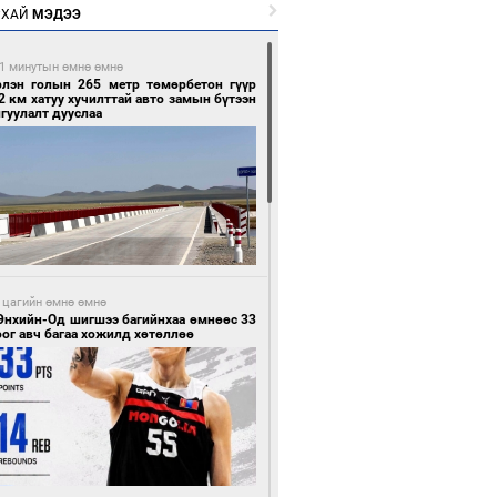
РХАЙ
МЭДЭЭ
1 минутын өмнө өмнө
рлэн голын 265 метр төмөрбетон гүүр
2 км хатуу хучилттай авто замын бүтээн
гуулалт дууслаа
 цагийн өмнө өмнө
Энхийн-Од шигшээ багийнхаа өмнөөс 33
ог авч багаа хожилд хөтөллөө