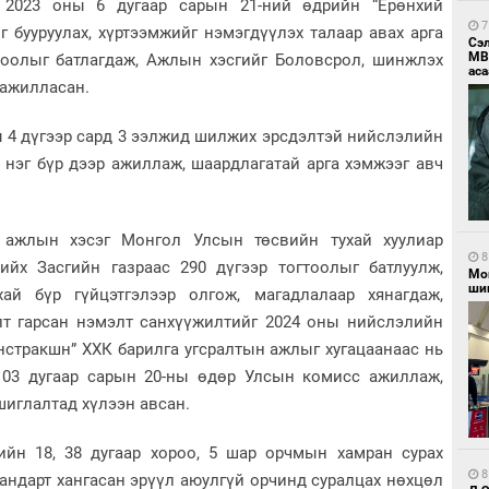
 2023 оны 6 дугаар сарын 21-ний өдрийн “Ерөнхий
7
 бууруулах, хүртээмжийг нэмэгдүүлэх талаар авах арга
Сэ
МВ
гтоолыг батлагдаж, Ажлын хэсгийг Боловсрол, шинжлэх
аса
 ажилласан.
ы 4 дүгээр сард 3 ээлжид шилжих эрсдэлтэй нийслэлийн
 нэг бүр дээр ажиллаж, шаардлагатай арга хэмжээг авч
 ажлын хэсэг Монгол Улсын төсвийн тухай хуулиар
8
хийх Засгийн газраас 290 дүгээр тогтоолыг батлуулж,
Мо
шиг
хай бүр гүйцэтгэлээр олгож, магадлалаар хянагдаж,
лт гарсан нэмэлт санхүүжилтийг 2024 оны нийслэлийн
нстракшн” ХХК барилга угсралтын ажлыг хугацаанаас нь
 03 дугаар сарын 20-ны өдөр Улсын комисс ажиллаж,
шиглалтад хүлээн авсан.
ийн 18, 38 дугаар хороо, 5 шар орчмын хамран сурах
8
андарт хангасан эрүүл аюулгүй орчинд суралцах нөхцөл