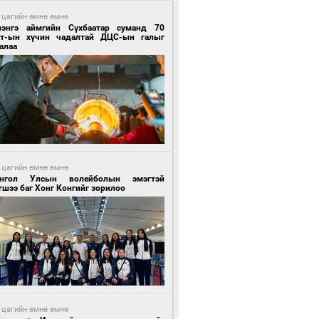
 цагийн өмнө өмнө
лэнгэ аймгийн Сүхбаатар суманд 70
т-ын хүчин чадалтай ДЦС-ын галыг
алаа
 цагийн өмнө өмнө
нгол Улсын волейболын эмэгтэй
шээ баг Хонг Конгийг зорилоо
 цагийн өмнө өмнө