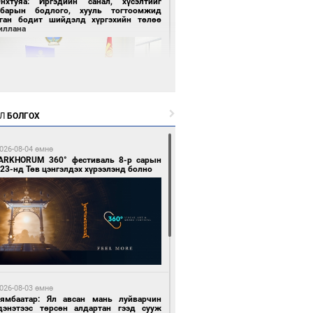
Энхтуяа: Иргэдийн санал, хүсэлтийг
лбарын бодлого, хууль тогтоомжид
сган бодит шийдэлд хүргэхийн төлөө
иллана
Л
БОЛГОХ
 цагийн өмнө өмнө
026-08-04 өмнө
засуулвал жаргал үргэлжид ирнэ
ARKHORUM 360° фестиваль 8-р сарын
23-нд Төв цэнгэлдэх хүрээлэнд болно
 цагийн өмнө өмнө
роо орно, өдөртөө 24-26 хэм дулаан
026-08-03 өмнө
йна
Нямбаатар: Ял авсан мань луйварчин
дэнэтээс төрсөн алдартан гээд сууж