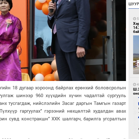
ШУУ
5
Хэ
14.
бай
4
гийн 18 дугаар хороонд байрлах ерөнхий боловсролын
Ш.
оно
буулгаж шинээр 960 хүүхдийн хүчин чадалтай сургууль
анх тусгагдаж, нийслэлийн Засаг даргын Тамгын газарт
Түлхүүр гаргуулах” гэрээний нөхцөлтэй худалдан авах
рин сувд констракшн” ХХК шалгарч, барилга угсралтын