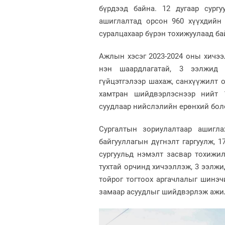
бүрдээд байна. 12 дугаар сург
ашиглалтад орсон 960 хүүхдийн 
суралцахаар бүрэн тохижуулаад ба
Ажлын хэсэг 2023-2024 оны хичээ
нэн шаардлагатай, 3 ээлжид 
гүйцэтгэлээр шахаж, санхүүжилт 
хамтран шийдвэрлэснээр нийт 1
суудлаар нийслэлийн ерөнхий бол
Сургалтын зориулалтаар ашигл
байгууллагын дүгнэлт гаргуулж, 
сургуульд нэмэлт засвар тохижил
тухтай орчинд хичээллэж, 3 ээлжи
тойрог тогтоох аргачлалыг шинэчи
замаар асуудлыг шийдвэрлэж ажи