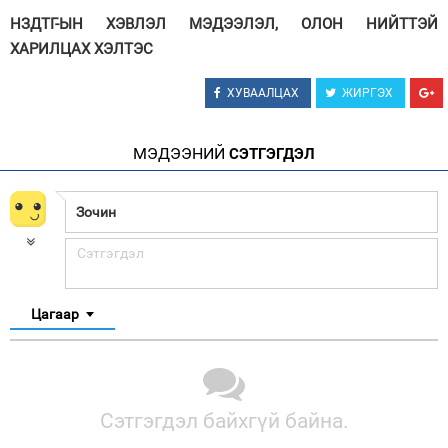
НЗДТГ-ЫН ХЭВЛЭЛ МЭДЭЭЛЭЛ, ОЛОН НИЙТТЭЙ
ХАРИЛЦАХ ХЭЛТЭС
ХУВААЛЦАХ
ЖИРГЭХ
МЭДЭЭНИЙ
СЭТГЭГДЭЛ
Цагаар
Сэтгэгдэл байхгүй байна.