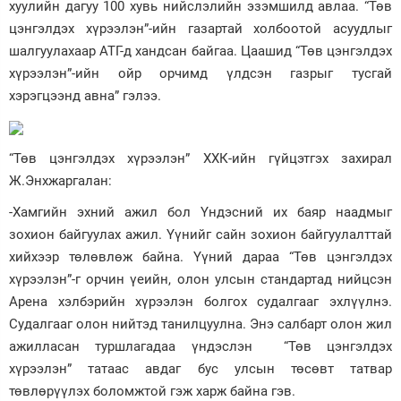
хуулийн дагуу 100 хувь нийслэлийн эзэмшилд авлаа. “Төв
цэнгэлдэх хүрээлэн”-ийн газартай холбоотой асуудлыг
шалгуулахаар АТГ-д хандсан байгаа. Цаашид “Төв цэнгэлдэх
хүрээлэн”-ийн ойр орчимд үлдсэн газрыг тусгай
хэрэгцээнд авна” гэлээ.
“Төв цэнгэлдэх хүрээлэн” ХХК-ийн гүйцэтгэх захирал
Ж.Энхжаргалан:
-Хамгийн эхний ажил бол Үндэсний их баяр наадмыг
зохион байгуулах ажил. Үүнийг сайн зохион байгуулалттай
хийхээр төлөвлөж байна. Үүний дараа “Төв цэнгэлдэх
хүрээлэн”-г орчин үеийн, олон улсын стандартад нийцсэн
Арена хэлбэрийн хүрээлэн болгох судалгааг эхлүүлнэ.
Судалгааг олон нийтэд танилцуулна. Энэ салбарт олон жил
ажилласан туршлагадаа үндэслэн “Төв цэнгэлдэх
хүрээлэн” татаас авдаг бус улсын төсөвт татвар
төвлөрүүлэх боломжтой гэж харж байна гэв.