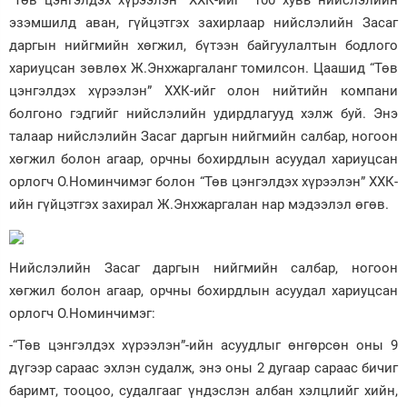
“Төв цэнгэлдэх хүрээлэн” ХХК-ийг 100 хувь нийслэлийн
эзэмшилд аван, гүйцэтгэх захирлаар нийслэлийн Засаг
Зурхай
даргын нийгмийн хөгжил, бүтээн байгуулалтын бодлого
хариуцсан зөвлөх Ж.Энхжаргаланг томилсон. Цаашид “Төв
цэнгэлдэх хүрээлэн” ХХК-ийг олон нийтийн компани
болгоно гэдгийг нийслэлийн удирдлагууд хэлж буй. Энэ
талаар нийслэлийн Засаг даргын нийгмийн салбар, ногоон
хөгжил болон агаар, орчны бохирдлын асуудал хариуцсан
орлогч О.Номинчимэг болон “Төв цэнгэлдэх хүрээлэн” ХХК-
ийн гүйцэтгэх захирал Ж.Энхжаргалан нар мэдээлэл өгөв.
Нийслэлийн Засаг даргын нийгмийн салбар, ногоон
хөгжил болон агаар, орчны бохирдлын асуудал хариуцсан
орлогч О.Номинчимэг:
-“Төв цэнгэлдэх хүрээлэн”-ийн асуудлыг өнгөрсөн оны 9
дүгээр сараас эхлэн судалж, энэ оны 2 дугаар сараас бичиг
баримт, тооцоо, судалгааг үндэслэн албан хэлцлийг хийн,