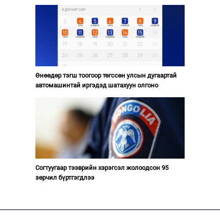
Өнөөдөр тэгш тоогоор төгссөн улсын дугаартай
автомашинтай иргэдэд шатахуун олгоно
Согтуугаар тээврийн хэрэгсэл жолоодсон 95
зөрчил бүртгэгдлээ