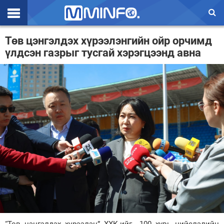
Эхлэл
Төв цэнгэлдэх хүрээлэнгийн ойр орчимд
үлдсэн газрыг тусгай хэрэгцээнд авна
Цаг агаар
Валют ханш
Улс төр
Эдийн засаг
Үзэл бодол
Спорт
Нийгэм
Дэлхий
Энтертайнмэнт