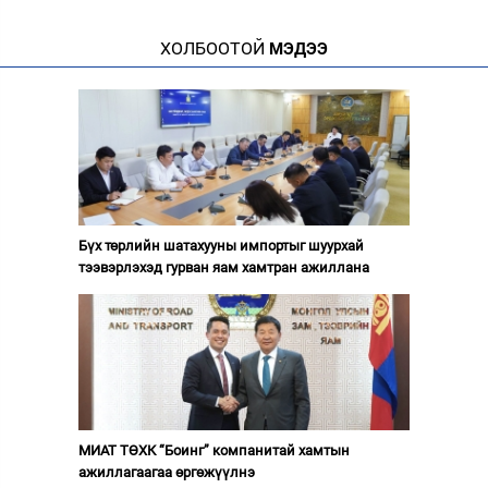
ХОЛБООТОЙ
МЭДЭЭ
Бүх төрлийн шатахууны импортыг шуурхай
тээвэрлэхэд гурван яам хамтран ажиллана
МИАТ ТӨХК “Боинг” компанитай хамтын
ажиллагаагаа өргөжүүлнэ