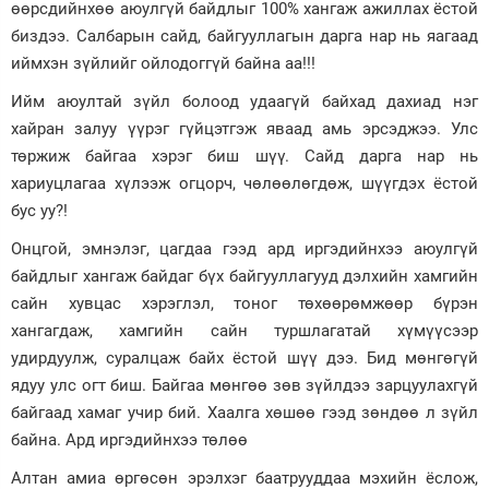
өөрсдийнхөө аюулгүй байдлыг 100% хангаж ажиллах ёстой
биздээ. Салбарын сайд, байгууллагын дарга нар нь яагаад
иймхэн зүйлийг ойлодоггүй байна аа!!!
Ийм аюултай зүйл болоод удаагүй байхад дахиад нэг
хайран залуу үүрэг гүйцэтгэж яваад амь эрсэджээ. Улс
төржиж байгаа хэрэг биш шүү. Сайд дарга нар нь
хариуцлагаа хүлээж огцорч, чөлөөлөгдөж, шүүгдэх ёстой
бус уу?!
Онцгой, эмнэлэг, цагдаа гээд ард иргэдийнхээ аюулгүй
байдлыг хангаж байдаг бүх байгууллагууд дэлхийн хамгийн
сайн хувцас хэрэглэл, тоног төхөөрөмжөөр бүрэн
хангагдаж, хамгийн сайн туршлагатай хүмүүсээр
удирдуулж, суралцаж байх ёстой шүү дээ. Бид мөнгөгүй
ядуу улс огт биш. Байгаа мөнгөө зөв зүйлдээ зарцуулахгүй
байгаад хамаг учир бий. Хаалга хөшөө гээд зөндөө л зүйл
байна. Ард иргэдийнхээ төлөө
Алтан амиа өргөсөн эрэлхэг баатрууддаа мэхийн ёслож,