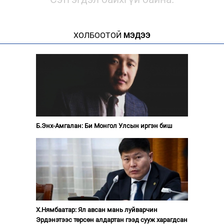
ХОЛБООТОЙ
МЭДЭЭ
Б.Энх-Амгалан: Би Монгол Улсын иргэн биш
Х.Нямбаатар: Ял авсан мань луйварчин
Эрдэнэтээс төрсөн алдартан гээд сууж харагдсан