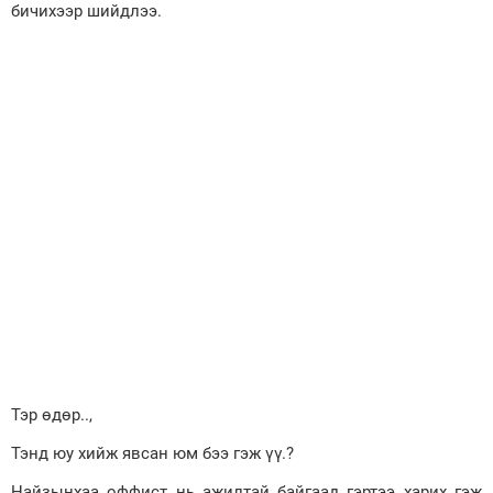
бичихээр шийдлээ.
Тэр өдөр..,
Тэнд юу хийж явсан юм бээ гэж үү.?
Найзынхаа оффист нь ажилтай байгаад гэртээ харих гэж