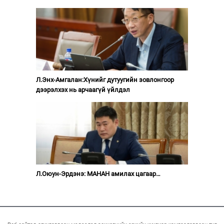
Л.Энх-Амгалан:Хүнийг дутуугийн зовлонгоор
дээрэлхэх нь арчаагүй үйлдэл
Л.Оюун-Эрдэнэ: МАНАН амилах цагаар…