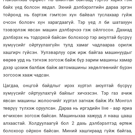
байх үед болсон явдал. Эхний дэлбэрэлтийн дараа эргэн
тойронд нь бэртэж гэмтсэн хүн байвал туслахаар гүйж
очсон боловч хүн харагдаагүй. Тэр үед л би шатахуун
тээвэрлэж явсан машин дэлбэрчээ гэж ойлгосон. Дахиад
дэлбэрэх нь тодорхой байсан болохоор тэр аюултай бүсрүү
хүмүүсийг ойртуулахгүйн тулд хамаг чадлаараа орилж
хашгирч гүйсэн. Уулзварлуу орж ирж байгаа машинуудыг
өөрөө урд нь тэгнэж зогсож байж бүр зарим машины хамар
дээр цохиж балбаж байж автомашины хөдөлгөөнийг бүрэн
зогсоож хааж чадсан.
Цагдаа, онцгой байдлыг ирэх хүртэл аюултай бүсрүү
хүмүүсийг ойртуулахгүй байхыг хичээсэн. Тэр газ ачиж
явсан машины жолоочийг хүртэл загнаж байж Их Монгол
төврүү түлхэж оруулсан. Дараа нь иргэдийн live - аар яриа
өгчихсөн зогсож байсан. Машиныхаа хажууд л нааш цааш
алхаастай. Холдуулаагүй бол 2 дахь дэлбэрэлтэд өртөж
болохоор ойрхон байсан. Миний хашгираад гүйж байгаа,