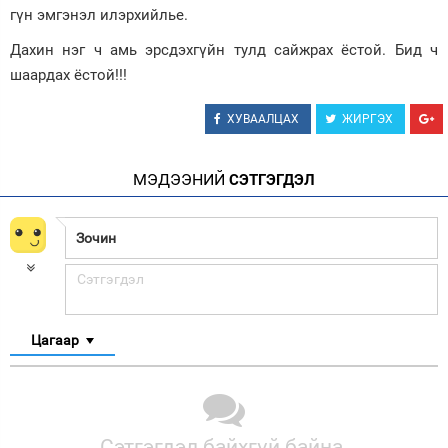
гүн эмгэнэл илэрхийлье.
Дахин нэг ч амь эрсдэхгүйн тулд сайжрах ёстой. Бид ч
шаардах ёстой!!!
ХУВААЛЦАХ
ЖИРГЭХ
МЭДЭЭНИЙ
СЭТГЭГДЭЛ
Цагаар
Сэтгэгдэл байхгүй байна.