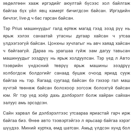
хөдөлгөөн хааж иргэдийг аюултай бүсээс хол байлгаж
байгаа бүх үйл явц камерт бичигдсэн байсан. Иргэдийн
бичлэг, live-д ч бас гарсан байсан.
Тэр Prius машинуудыг галд өртөж магад гээд эзэд рүү нь
ярьж хэлэх санаатай утасны дугаар хайсан ч утсаа
үлдээгээгүй байсан. Цонхны хучлагыг нь авч хаяад хайсан
ч байгаагүй. Дараа нь урагшаа гүйж зам дагуу тавьсан
машинуудыг эзэдрүү нь ярьж холдуулсан. Тэр үед л Авто
тээврийн үндэсний төврүү ярьж машины эзэдрүү
холбогдож болдогийг санаад буцаж очоод яриад сууж
байгаа нь тэр. Яагаад суугаад байсан бэ гэхээр гал маш
хүчтэй төөнөж байсан болохоор зогсож болохгүй байсан
юм. Яг тэр үед хоёр дахь дэлбэрэлт болж хайран сайхан
залуус амь эрсэдсэн.
Сайн харвал би дэлбэрэлтээс утсаараа яриастай гарч ирж
байгаа биз. Өнөө авто тээвэртэйгээ л ярьсаар байгаа хэрэг
шүүдээ. Миний куртка, өмд шатсан. Амьд үлдсэн хүнд бол