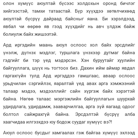
олон хүмүүс аюултай бүсээс холдохын оронд бичлэг
хийгээстэй, тамхи татаастай. Бүр хүүхдээ хөтөлчихөөд
аюултай бүсрүү дайраад байсныг яана. Би хэрэлдээд,
явбал чи өөрөө яв гээд хүүхдийг нь авч үлдэж байж
болиулж байх жишээтэй.
Ард иргэдийн маань аюул ослоос хол байх эрсдлийг
үнэлж, дүгнэх мэдлэг, туршлага үнэхээр дутмаг байна
гэдгийг би тэр үед мэдэрсэн. Хэн буруутайг хуулийн
байгууллага, шүүх нь тогтоох биз. Дахин ийм аймар явдал
гаргахгүйн тулд Ард иргэддээ гамшгаас, аваар ослоос
урьдчилан сэргийлэх, яаралтай үед авах арга хэмжээний
талаар мэдээ, мэдээллийг сайн хүргэж байх хэрэгтэй
байна. Нөгөө талаас мэргэжлийн байгууллагын шуурхай
удирдлага, удирдамж, зааварчилгаа, арга зүй яагаад одоог
болтол сайжрахгүй байна. Эрсдэлтэй бүсрүү алба
хаагчидаа илгээхдээ юу бодож суудаг хүмүүс вэ?!
Аюул ослоос бусдыг хамгаалах гэж байгаа хүмүүс эхлээд