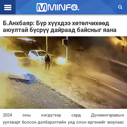
Эхлэл
Б.Анхбаяр: Бүр хүүхдээ хөтөлчихөөд
аюултай бүсрүү дайраад байсныг яана
Цаг агаар
Валют ханш
Улс төр
Эдийн засаг
Үзэл бодол
Спорт
Нийгэм
Дэлхий
2024 оны нэгдүгээр сард Дүнжингаравын
уулзварт болсон дэлбэрэлтийн үед олон иргэнийг аюулаас
Энтертайнмэнт