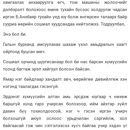
хамгаалах анхааруулга өгч, том машины жолоочийг
Зурхай
дэлбэрэлт болохоос өмнө тухайн бүсээс холдуулж чадсан
иргэн Б.Анхбаяр тухайн үед юу болж өнгөрсөн талаарх байр
сууриа өөрийн сошиал хуудсандаа нийтэлжээ. Тодруулбал,
Энэ бол би.
Галын бурханд амсуулахаа шахаж үхэл амьдралын заагт
ойртоод буцсан мөч.
Сошиал орчинд шуугисанаар бол би нас барсан хүмүүсийн
тоонд багтаж эрэл хайгуул болсон байсан.
Ямар нэг байдлаар хандалт авч, өөрийгөө дөвийлгөж хэн
нэгэнд таалагдах гэсэнгүй.
Эрдэнэт хүмүүсийн алтан амь эрсдэж юугаар ч нөхөж
баршгүй хүнд гарз учирсан болохоор, ийм айхтар зүйл
дахин бүү тохиолдоосой, нэг ч гэсэн иргэн учирч
болзошгүй аюул ослоос урьдчилан сэргийлж, хол
байгаасай гэж чин сэтгэлээсээ хүсч байгаа учир хэдэн үг