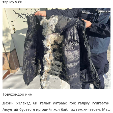
тэр юу ч биш.
Товчхондоо ийм.
Дахин хэлэхэд би галыг унтраах гэж галруу гүйгээгүй.
Аюултай бүсээс л иргэдийг хол байлгах гэж хичээсэн. Маш