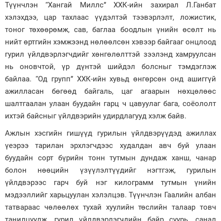
Түүнчлэн “Хангай Миллс” ХХК-ийн захирал Л.Ганбат
хэлэхдээ, цар тахлаас үүдэлтэй тээвэрлэлт, ложистик,
тоног төхөөрөмж, сав, баглаа боодлын үнийн өсөлт нь
нийт өртгийн хэмжээнд нөлөөлсөн хэвээр байгааг онцлоод
гурил үйлдвэрлэгчдийг хөнгөлөлттэй зээлэнд хамруулсан
нь оновчтой, үр дүнтэй шийдэл болсныг тэмдэглэж
байлаа. “Од групп” ХХК-ийн хувьд өнгөрсөн онд ашиггүй
ажилласан бөгөөд байгаль, цаг агаарын нөхцөлөөс
шалтгаалан улаан буудайн гарц ч цавуулаг бага, соёололт
ихтэй байсныг үйлдвэрийн удирдлагууд хэлж байв.
Ажлын хэсгийн гишүүд гурилын үйлдвэрүүдэд ажиллах
үеэрээ тарилан эрхлэгчдээс худалдан авч буй улаан
буудайн сорт бүрийн тонн тутмын дундаж ханш, чанар
болон нөөцийн үзүүлэлтүүдийг нэгтгэж, гурилын
үйлдвэрээс гарч буй нэг килограмм тутмын үнийн
мэдээллийг харьцуулан хэлэлцэв. Түүнчлэн Гаалийн албан
татвараас чөлөөлөх тухай хуулийн төслийн талаар товч
танилцуулж, гурил үйлдвэрлэгчдийн байр суурь, санал