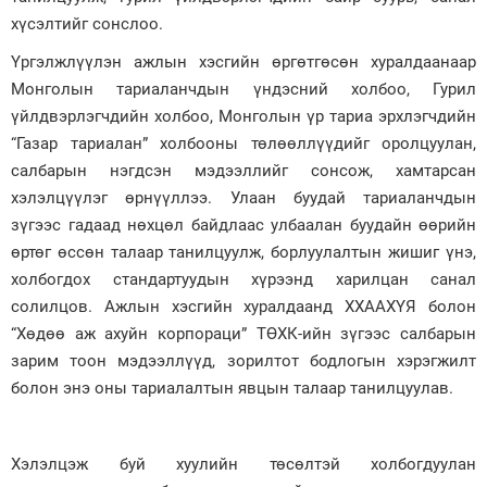
хүсэлтийг сонслоо.
Үргэлжлүүлэн ажлын хэсгийн өргөтгөсөн хуралдаанаар
Монголын тариаланчдын үндэсний холбоо, Гурил
үйлдвэрлэгчдийн холбоо, Монголын үр тариа эрхлэгчдийн
“Газар тариалан” холбооны төлөөллүүдийг оролцуулан,
салбарын нэгдсэн мэдээллийг сонсож, хамтарсан
хэлэлцүүлэг өрнүүллээ. Улаан буудай тариаланчдын
зүгээс гадаад нөхцөл байдлаас улбаалан буудайн өөрийн
өртөг өссөн талаар танилцуулж, борлуулалтын жишиг үнэ,
холбогдох стандартуудын хүрээнд харилцан санал
солилцов. Ажлын хэсгийн хуралдаанд ХХААХҮЯ болон
“Хөдөө аж ахуйн корпораци” ТӨХК-ийн зүгээс салбарын
зарим тоон мэдээллүүд, зорилтот бодлогын хэрэгжилт
болон энэ оны тариалалтын явцын талаар танилцуулав.
Хэлэлцэж буй хуулийн төсөлтэй холбогдуулан