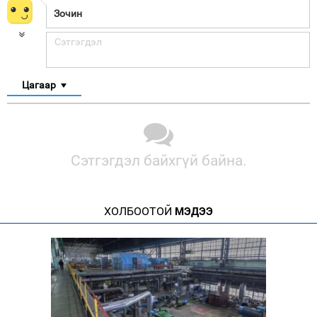
Цагаар
Сэтгэгдэл байхгүй байна.
ХОЛБООТОЙ
МЭДЭЭ