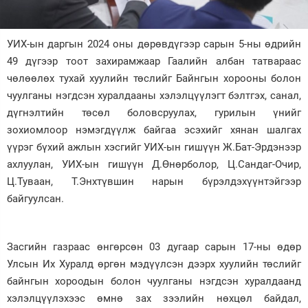
Зурхай
УИХ-ын даргын 2024 оны дөрөвдүгээр сарын 5-ны өдрийн
49 дүгээр тоот захирамжаар Гаалийн албан татвараас
чөлөөлөх тухай хуулийн төслийг Байнгын хорооны болон
чуулганы нэгдсэн хуралдааны хэлэлцүүлэгт бэлтгэх, санал,
дүгнэлтийн төсөл боловсруулах, гурилын үнийг
зохиомлоор нэмэгдүүлж байгаа эсэхийг хянан шалгах
үүрэг бүхий ажлын хэсгийг УИХ-ын гишүүн Ж.Бат-Эрдэнээр
ахлуулан, УИХ-ын гишүүн Д.Өнөрболор, Ц.Сандаг-Очир,
Ц.Туваан, Т.Энхтүвшин нарын бүрэлдэхүүнтэйгээр
байгуулсан.
Засгийн газраас өнгөрсөн 03 дугаар сарын 17-ны өдөр
Улсын Их Хуралд өргөн мэдүүлсэн дээрх хуулийн төслийг
байнгын хороодын болон чуулганы нэгдсэн хуралдаанд
хэлэлцүүлэхээс өмнө зах зээлийн нөхцөл байдал,