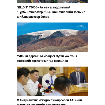
"ДЦС-3” ТӨХК-ийн нэн шаардлагатай
“Турбингенератор-5”-ын шинэчлэлийн төсвийг
шийдвэрлэхээр болов
УИХ-ын дарга С.Бямбацогт Сутай хайрхны
тэнгэрийг тахих тахилгад оролцлоо
С.Амарсайхан: Иргэдийг хохироосон ААН-ийн
нуугтмал хөрөнгийг битүүмжлэнэ