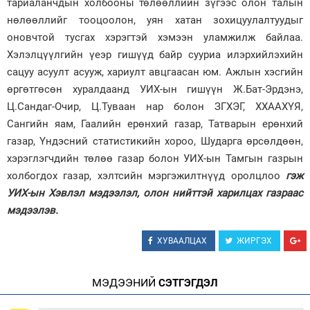
тариаланчдын холбооны төлөөллийн зүгээс олон талын
нөлөөллийг тооцоолон, уян хатан зохицуулалтуудыг
оновчтой тусгах хэрэгтэй хэмээн уламжилж байлаа.
Хэлэлцүүлгийн үеэр гишүүд байр сууриа илэрхийлэхийн
сацуу асуулт асууж, хариулт авцгаасан юм. Ажлын хэсгийн
өргөтгөсөн хуралдаанд УИХ-ын гишүүн Ж.Бат-Эрдэнэ,
Ц.Сандаг-Очир, Ц.Туваан нар болон ЗГХЭГ, ХХААХҮЯ,
Сангийн яам, Гаалийн ерөнхий газар, Татварын ерөнхий
газар, Үндэсний статистикийн хороо, Шударга өрсөлдөөн,
хэрэглэгчдийн төлөө газар болон УИХ-ын Тамгын газрын
холбогдох газар, хэлтсийн мэргэжилтнүүд оролцлоо
гэж
УИХ-ын Хэвлэл мэдээлэл, олон нийттэй харилцах газраас
мэдээлэв.
ХУВААЛЦАХ
ЖИРГЭХ
МЭДЭЭНИЙ
СЭТГЭГДЭЛ