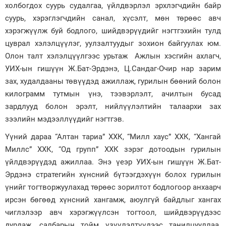
холбогдох суурь судалгаа, үйлдвэрлэл эрхлэгчдийн байр
суурь, хэрэглэгчдийн санал, хүсэлт, мөн төрөөс авч
хэрэгжүүлж буй бодлого, шийдвэрүүдийг нэгтгэхийн тулд
цуврал хэлэлцүүлэг, уулзалтуудыг зохион байгуулах юм.
Олон талт хэлэлцүүлгээс урьтаж Ажлын хэсгийн ахлагч,
УИХ-ын гишүүн Ж.Бат-Эрдэнэ, Ц.Сандаг-Очир нар зарим
зах, худалдааны төвүүдэд ажиллаж, гурилын бөөний болон
килограмм тутмын үнэ, тээвэрлэлт, ачилтын бусад
зардлууд болон эрэлт, нийлүүлэлтийн талаархи зах
зээлийн мэдээллүүдийг нэгтгэв.
Үүний дараа “Алтан тариа” ХХК, “Милл хаус” ХХК, “Хангай
Миллс” ХХК, “Од групп” ХХК зэрэг дотоодын гурилын
үйлдвэрүүдэд ажиллаа. Энэ үеэр УИХ-ын гишүүн Ж.Бат-
Эрдэнэ стратегийн хүнсний бүтээгдэхүүн болох гурилын
үнийг тогтворжуулахад төрөөс зорилтот бодлогоор анхаарч
ирсэн бөгөөд хүнсний хангамж, аюулгүй байдлыг хангах
чиглэлээр авч хэрэгжүүлсэн тогтоол, шийдвэрүүдээс
дурдаж, салбарын тойм үзүүлэлтүүдээс танилцууллаа.