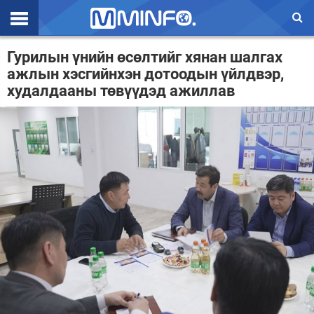
Эхлэл
Гурилын үнийн өсөлтийг хянан шалгах
ажлын хэсгийнхэн дотоодын үйлдвэр,
Цаг агаар
худалдааны төвүүдэд ажиллав
Валют ханш
Улс төр
Эдийн засаг
Үзэл бодол
Спорт
Нийгэм
Дэлхий
Энтертайнмэнт