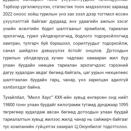
Тэрбээр үргэлжлүүлэн, статистик тоон мэдээллээс харахад
2022 оноос хойш гурилын үнэ зах зээл дээр тогтмол өссөн
үзүүлэлттэй байгааг дурдаад энэ удаагийн ажлын хэсэг
үнийн өсөлтийн бодит шалтгааныг эрэмбэлж, тариалан
эрхлэгчид, гурил үйлдвэрлэгчид, бодлого тодорхойлогчид
хамтран, тулгарч буй бэрхшээл, сорилтуудыг тодорхойлж,
санал шийдлээ дэвшүүлэх ёстойг онцлов. Дотоодын
гурилын үйлдвэрүүд хүчин чадлаас хамааран жил бүр
улаан буудайн нөөцөө тариалан эрхлэгчдээс гэрээний
дагуу худалдан авдаг бөгөөд байгаль, цаг уурын нөхцөлөөс
шалтгаалан буудайн гарц, чанар, үнэ харилцан адилгүй
хэлбэлздэг байна.
Тухайлбал, “Милл Хаус” ХХК-ийн хувьд өнгөрсөн онд нийт
19800 тонн улаан буудайг килограмм тутамд дунджаар 1095
төгрөгөөр худалдаж авсан бөгөөд дотоодын улаан буудай
тариалалтын хувьд жилээс жилд чанар нь сайжирч байгааг
тус компанийн гүйцэтгэх захирал Ц.Оюунбилэг тодотголоо.