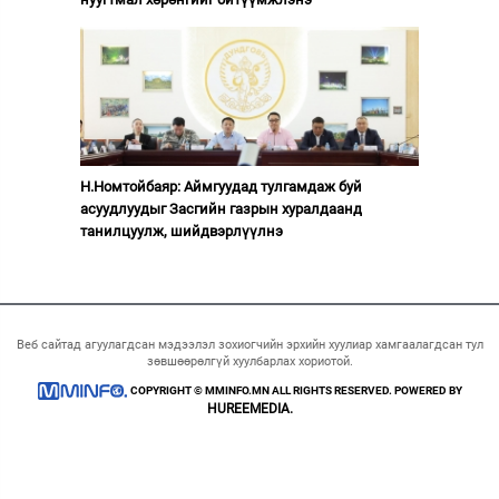
Н.Номтойбаяр: Аймгуудад тулгамдаж буй
асуудлуудыг Засгийн газрын хуралдаанд
танилцуулж, шийдвэрлүүлнэ
Веб сайтад агуулагдсан мэдээлэл зохиогчийн эрхийн хуулиар хамгаалагдсан тул
зөвшөөрөлгүй хуулбарлах хориотой.
COPYRIGHT © MMINFO.MN ALL RIGHTS RESERVED. POWERED BY
HUREEMEDIA.