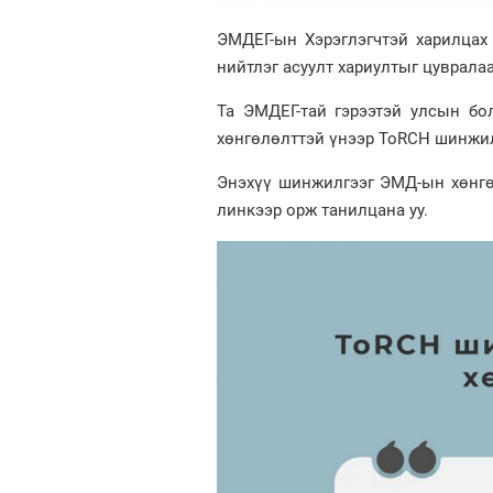
ЭМДЕГ-ын Хэрэглэгчтэй харилцах 
нийтлэг асуулт хариултыг цувралаа
Та ЭМДЕГ-тай гэрээтэй улсын бо
хөнгөлөлттэй үнээр ToRCH шинжил
Энэхүү шинжилгээг ЭМД-ын хөнгө
линкээр орж танилцана уу.