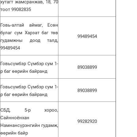
хутагт жамсранжав, 18, 70
ий
тоот 99082835
2
Говь-алтай аймаг, Есөн
Хө
та
булаг сум Харзат баг төв
99489454
гудамжны доод талд,
99489454
1
Н.
Говьсүмбэр Сүмбэр сум 1-
ас
89038899
та
р баг өөрийн байранд
2
Говьсүмбэр Сүмбэр сум 1-
“Ну
89038899
р баг өөрийн байранд
СБД, 5-р хороо,
Сайнноёнхан
1
99282920
Өн
Намнансүрэнгийн гудамж,
ду
ол
өөрийн байр