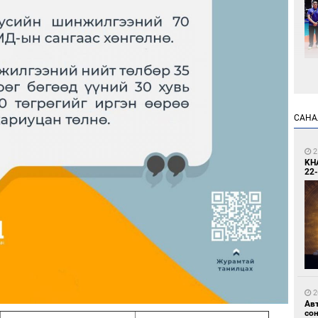
2
Өн
ду
ол
САНА
2
KH
22-
2
УИ
тэн
2
Ав
со