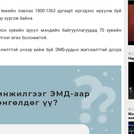
төвийн лавлах 1800-1363 дугаарт иргэдээс ирүүлж буй
р хүргэж байна.
лон хувийн эрүүл мэндийн байгууллагуудад 70 хувийн
гээг өгөх боломжтой.
лөлттэй үнээр хийж буй ЭМБ-уудын жагсаалттай доорх
2
Нар
2
Мо
өн