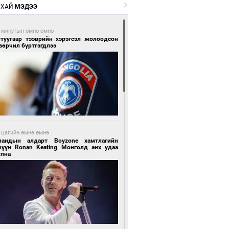
РХАЙ
МЭДЭЭ
 минутын өмнө өмнө
гтуугаар тээврийн хэрэгсэл жолоодсон
зөрчил бүртгэгдлээ
 цагийн өмнө өмнө
ландын алдарт Boyzone хамтлагийн
шүүн Ronan Keating Монголд анх удаа
улна