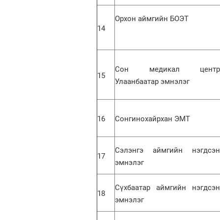
Орхон аймгийн БОЭТ
14
Сон медикал центр
15
Улаанбаатар эмнэлэг
16
Сонгинохайрхан ЭМТ
Сэлэнгэ аймгийн нэгдсэн
17
эмнэлэг
Сүхбаатар аймгийн нэгдсэн
18
эмнэлэг