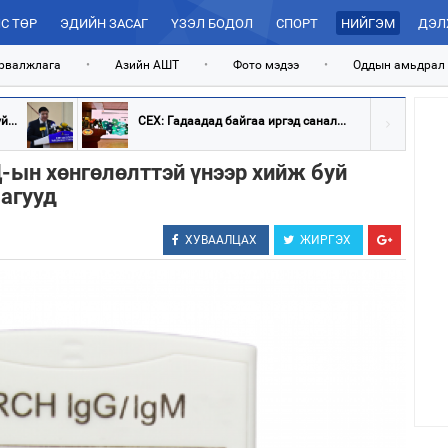
С ТӨР
ЭДИЙН ЗАСАГ
ҮЗЭЛ БОДОЛ
СПОРТ
НИЙГЭМ
ДЭЛ
рвалжлага
•
Азийн АШТ
•
Фото мэдээ
•
Оддын амьдрал
...
СЕХ: Гадаадад байгаа иргэд санал...
ын хөнгөлөлттэй үнээр хийж буй
агууд
ХУВААЛЦАХ
ЖИРГЭХ