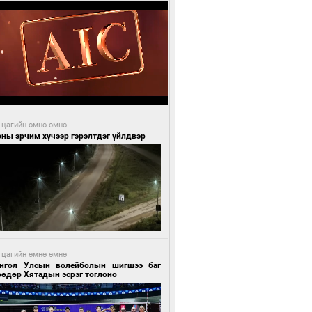
 цагийн өмнө өмнө
ны эрчим хүчээр гэрэлтдэг үйлдвэр
 цагийн өмнө өмнө
нгол Улсын волейболын шигшээ баг
өөдөр Хятадын эсрэг тоглоно