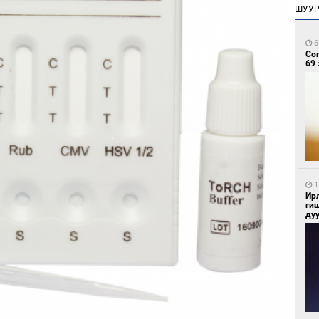
ШУУ
6
Со
69 
1
Ир
ги
ду