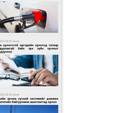
 цагийн өмнө өмнө
ргаан цагаан мэнгэтэй харагчин үхэр
өр
026-08-03 өмнө
га орлоготой иргэдийн орлогод татвар
гдуулахгүй байх эрх зүйн орчныг
рдүүллээ
 цагийн өмнө өмнө
роо орохгүй, өдөртөө 28-30 хэм дулаан
йна
026-08-03 өмнө
вийн эрчим хүчний системийг дэмжих
ратегийн байгууламж ашиглалтад орлоо