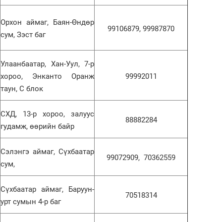
2
"Х
ЕБС
Орхон аймаг, Баян-Өндөр
99106879, 99987870
сум, Зэст баг
Улаанбаатар, Хан-Уул, 7-р
хороо, Энканто Оранж
99992011
1
С.
таун, С блок
во
та
2
Со
СХД, 13-р хороо, залуус
88882284
71 
гудамж, өөрийн байр
Сэлэнгэ аймаг, Сүхбаатар
99072909, 70362559
сум,
1
Сүхбаатар аймаг, Баруун-
Со
70518314
95 
урт сумын 4-р баг
2
Ст
72