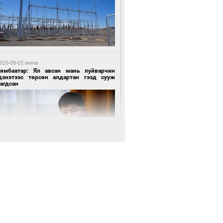
6 цагийн өмнө өмнө
х төрлийн шатахууны импортыг шуурхай
вэрлэхэд гурван яам хамтран ажиллана
026-08-03 өмнө
Нямбаатар: Ял авсан мань луйварчин
дэнэтээс төрсөн алдартан гээд сууж
агдсан
7 цагийн өмнө өмнө
АТ ТӨХК “Боинг” компанитай хамтын
иллагаагаа өргөжүүлнэ
026-08-03 өмнө
өө бүтсэн түүхийг өгүүлэх 7 баримт
7 цагийн өмнө өмнө
Амарсайхан: Иргэдийг хохироосон ААН-