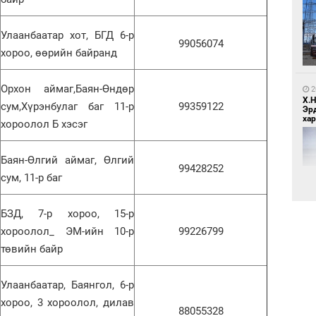
1
Бү
Улаанбаатар хот, БГД 6-р
тээ
99056074
хороо, өөрийн байранд
Орхон аймаг,Баян-Өндөр
2
Х.
сум,Хүрэнбулаг баг 11-р
99359122
Эр
хар
хороолол Б хэсэг
Баян-Өлгий аймаг, Өлгий
1
99428252
МИ
сум, 11-р баг
аж
БЗД, 7-р хороо, 15-р
хороолол_ ЭМ-ийн 10-р
99226799
2
төвийн байр
Хөш
Улаанбаатар, Баянгол, 6-р
хороо, 3 хороолол, дилав
1
88055328
С.