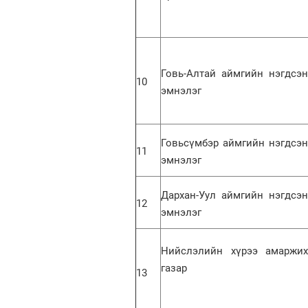
Говь-Алтай аймгийн нэгдсэн
10
эмнэлэг
Говьсүмбэр аймгийн нэгдсэн
11
эмнэлэг
Дархан-Уул аймгийн нэгдсэн
12
эмнэлэг
Нийслэлийн хүрээ амаржих
газар
13