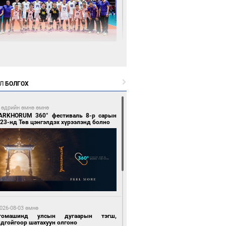
 цагийн өмнө өмнө
өөдөр сондгой тоогоор төгссөн улсын
гаартай автомашинтай иргэдэд шатахуун
гоно
Л
БОЛГОХ
 өдрийн өмнө өмнө
ARKHORUM 360° фестиваль 8-р сарын
23-нд Төв цэнгэлдэх хүрээлэнд болно
 цагийн өмнө өмнө
Х-ын дарга С.Бямбацогт Сутай хайрхны
гэрийг тахих тахилгад оролцлоо
026-08-03 өмнө
томашинд улсын дугаарын тэгш,
ндгойгоор шатахуун олгоно