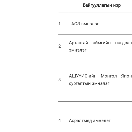
Байгууллагын нэр
1
АСЭ эмнэлэг
Архангай аймгийн нэгдсэн
2
эмнэлэг
АШУҮИС-ийн Монгол Япон
3
сургалтын эмнэлэг
4
Асралтмед эмнэлэг