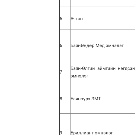
5
Ачтан
6
БаянӨндөр Мед эмнэлэг
Баян-Өлгий аймгийн нэгдсэн
7
эмнэлэг
8
Баянзүрх ЭМТ
9
Бриллиант эмнэлэг