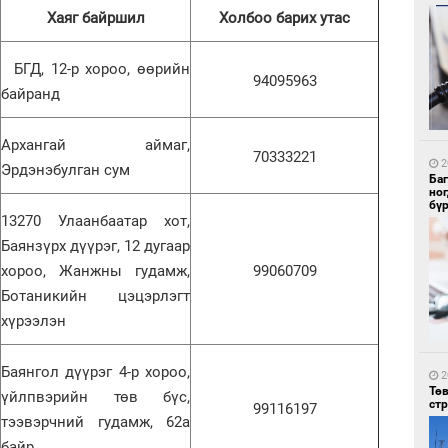
Хаяг байршил
Холбоо барих утас
БГД, 12-р хороо, өөрийн
94095963
2
байранд
Зу
өд
Архангай аймаг,
70333221
2
Эрдэнэбулган сум
Ба
но
бү
13270 Улаанбаатар хот,
Баянзүрх дүүрэг, 12 дугаар
хороо, Жанжны гудамж,
99060709
2
Бо
Ботаникийн цэцэрлэгт
ба
хүрээлэн
Баянгол дүүрэг 4-р хороо,
2
Тө
үйлпвэрийн төв бүс,
ст
99116197
тээвэрчний гудамж, 62а
байр