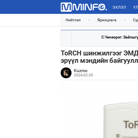
ЭХЛЭЛ
УЛ
Нийтлэл
•
Ярилцлага
•
Су
С.Чинзориг: Зайлшгүй
ToRCH шинжилгээг ЭМД-
эрүүл мэндийн байгуулл
Kuzmo
2024-02-29