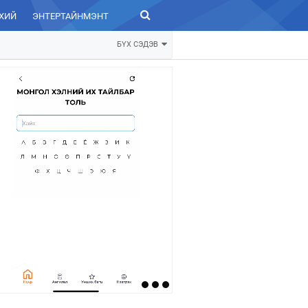
ХИЙ
ЭНТЕРТАЙНМЭНТ
ЗУРХАЙ
БҮХ СЭДЭВ