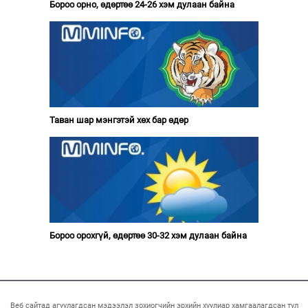
Бороо орно, өдөртөө 24-26 хэм дулаан байна
Таван шар мэнгэтэй хөх бар өдөр
Бороо орохгүй, өдөртөө 30-32 хэм дулаан байна
Веб сайтад агуулагдсан мэдээлэл зохиогчийн эрхийн хуулиар хамгаалагдсан тул