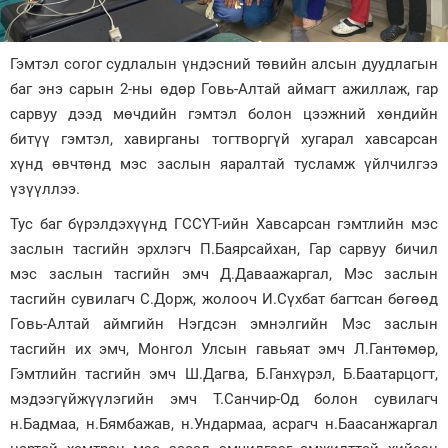
Зурхай
Гэмтэл согог судлалын үндэсний төвийн алсын дуудлагын
баг энэ сарын 2-ны өдөр Говь-Алтай аймагт ажиллаж, гар
сарвуу дээд мөчдийн гэмтэл болон цээжний хөндийн
битүү гэмтэл, хавирганы тогтворгүй хугарал хавсарсан
хүнд өвчтөнд мэс заслын яаралтай тусламж үйлчилгээ
үзүүллээ.
Тус баг бүрэлдэхүүнд ГССҮТ-ийн Хавсарсан гэмтлийн мэс
заслын тасгийн эрхлэгч П.Баярсайхан, Гар сарвуу бичил
мэс заслын тасгийн эмч Д.Даваажаргал, Мэс заслын
тасгийн сувилагч С.Дорж, жолооч И.Сүхбат багтсан бөгөөд
Говь-Алтай аймгийн Нэгдсэн эмнэлгийн Мэс заслын
тасгийн их эмч, Монгол Улсын гавьяат эмч Л.Гантөмөр,
Гэмтлийн тасгийн эмч Ш.Дагва, Б.Ганхүрэл, Б.Баатарцогт,
мэдээгүйжүүлэгийн эмч Т.Санчир-Од болон сувилагч
н.Бадмаа, н.Бямбажав, н.Ундармаа, асрагч н.Баасанжаргал