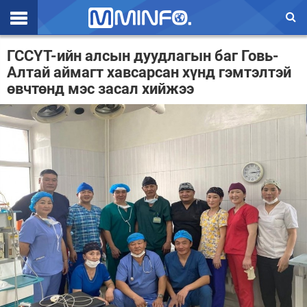
Эхлэл
ГССҮТ-ийн алсын дуудлагын баг Говь-
Алтай аймагт хавсарсан хүнд гэмтэлтэй
Цаг агаар
өвчтөнд мэс засал хийжээ
Валют ханш
Улс төр
Эдийн засаг
Үзэл бодол
Спорт
Нийгэм
Дэлхий
Энтертайнмэнт