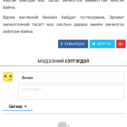
нартай хамтран мэс засал эмчилгээг амжилттай хийсэн
байна.
Өдгөө өвчтөний биеийн байдал тогтворжиж, Эрчимт
эмчилгээний тасагт мэс заслын дараах эмийн эмчилгээ
хийлгэж байна.
ХУВААЛЦАХ
ЖИРГЭХ
МЭДЭЭНИЙ
СЭТГЭГДЭЛ
Цагаар