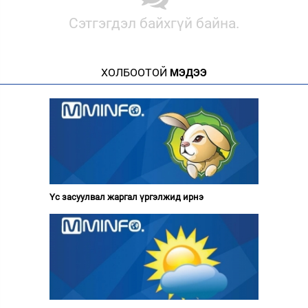
Сэтгэгдэл байхгүй байна.
ХОЛБООТОЙ
МЭДЭЭ
Үс засуулвал жаргал үргэлжид ирнэ