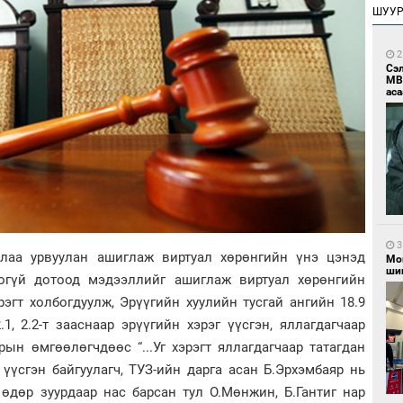
ШУУ
2
Сэ
МВ
аса
3
длаа урвуулан ашиглаж виртуал хөрөнгийн үнэ цэнэд
Мо
шиг
огүй дотоод мэдээллийг ашиглаж виртуал хөрөнгийн
эгт холбогдуулж, Эрүүгийн хуулийн тусгай ангийн 18.9
1, 2.2-т зааснаар эрүүгийн хэрэг үүсгэн, яллагдагчаар
рын өмгөөлөгчдөөс “...Уг хэрэгт яллагдагчаар татагдан
үүсгэн байгуулагч, ТУЗ-ийн дарга асан Б.Эрхэмбаяр нь
өдөр зуурдаар нас барсан тул О.Мөнжин, Б.Гантиг нар