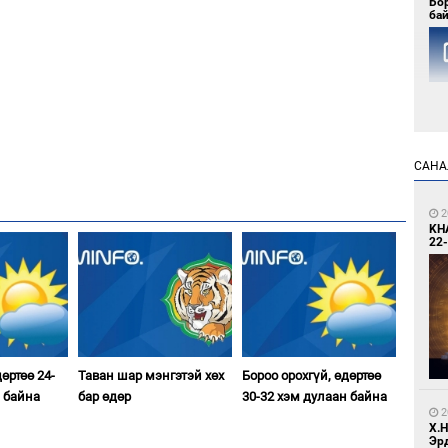
Бо
ба
САНА
1
Мо
то
2
KH
22-
өртөө 24-
Таван шар мэнгэтэй хөх
Бороо орохгүй, өдөртөө
1
н байна
бар өдөр
30-32 хэм дулаан байна
За
дэ
2
сав
Х.
Эр