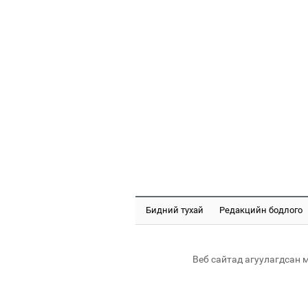
Бидний тухай
Редакцийн бодлого
Веб сайтад агуулагдсан 