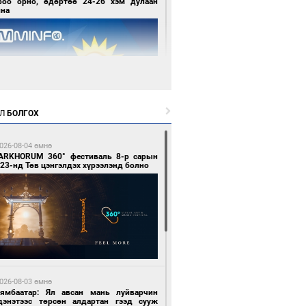
роо орно, өдөртөө 24-26 хэм дулаан
йна
Л
БОЛГОХ
8 цагийн өмнө өмнө
нголын баг хүрэл медалийн төлөө
глохоор боллоо
026-08-04 өмнө
ARKHORUM 360° фестиваль 8-р сарын
23-нд Төв цэнгэлдэх хүрээлэнд болно
8 цагийн өмнө өмнө
сгийн газраас хөнгөлөлттэй зээлээр
мжсэний үр дүнд шатахуун хадгалах
026-08-03 өмнө
нууд эхнээсээ ашиглалтад орж байна
Нямбаатар: Ял авсан мань луйварчин
дэнэтээс төрсөн алдартан гээд сууж