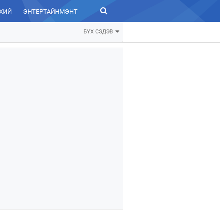
ХИЙ
ЭНТЕРТАЙНМЭНТ
ЗУРХАЙ
БҮХ СЭДЭВ