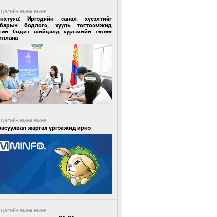
 цагийн өмнө өмнө
Энхтуяа: Иргэдийн санал, хүсэлтийг
лбарын бодлого, хууль тогтоомжид
сган бодит шийдэлд хүргэхийн төлөө
иллана
 цагийн өмнө өмнө
засуулвал жаргал үргэлжид ирнэ
 цагийн өмнө өмнө