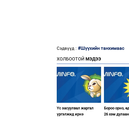
#Шүүхийн танхимаас
Сэдвүүд :
ХОЛБООТОЙ
МЭДЭЭ
Үс засуулвал жаргал
Бороо орно, өд
үргэлжид ирнэ
26 хэм дулаа