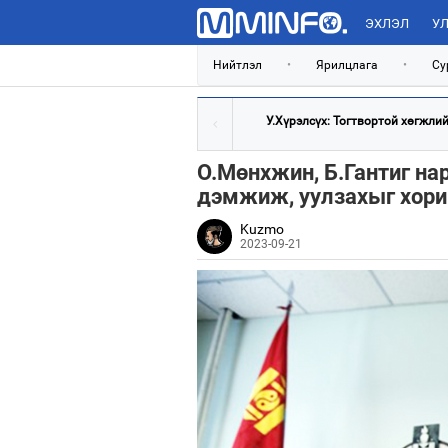
ЭХЛЭЛ
УЛ
Нийтлэл
•
Ярилцлага
•
Су
У.Хүрэлсүх: Тогтвортой хөгжлийн
О.Мөнхжин, Б.Гантиг на
дэмжиж, уулзахыг хори
Kuzmo
2023-09-21