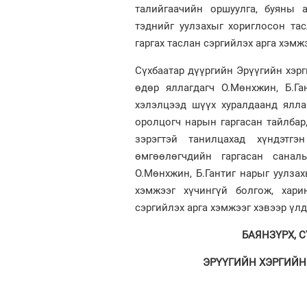
талийгаачийн оршуулга, буяны 
тэднийг уулзахыг хориглосон та
гаргах таслан сэргийлэх арга хэмжэ
Сүхбаатар дүүргийн Эрүүгийн хэр
өдөр яллагдагч О.Мөнхжин, Б.Га
хэлэлцээд шүүх хуралдаанд ялла
оролцогч нарын гаргасан тайлбар,
зэрэгтэй танилцахад хүндэтг
өмгөөлөгчдийн гаргасан санал
О.Мөнхжин, Б.Гантиг нарыг уулзах
хэмжээг хүчингүй болгож, хари
сэргийлэх арга хэмжээг хэвээр үл
БАЯНЗҮРХ, 
ЭРҮҮГИЙН ХЭРГИЙН