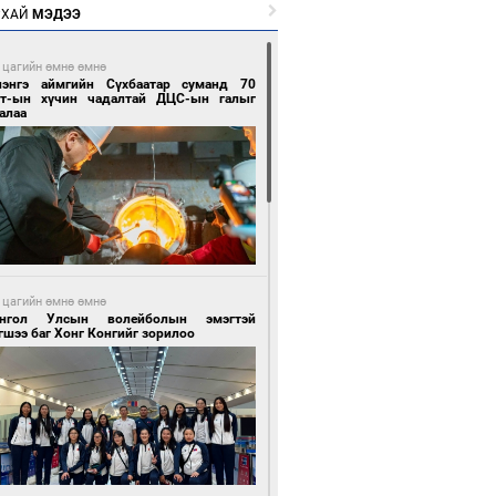
РХАЙ
МЭДЭЭ
 цагийн өмнө өмнө
лэнгэ аймгийн Сүхбаатар суманд 70
т-ын хүчин чадалтай ДЦС-ын галыг
алаа
 цагийн өмнө өмнө
нгол Улсын волейболын эмэгтэй
шээ баг Хонг Конгийг зорилоо