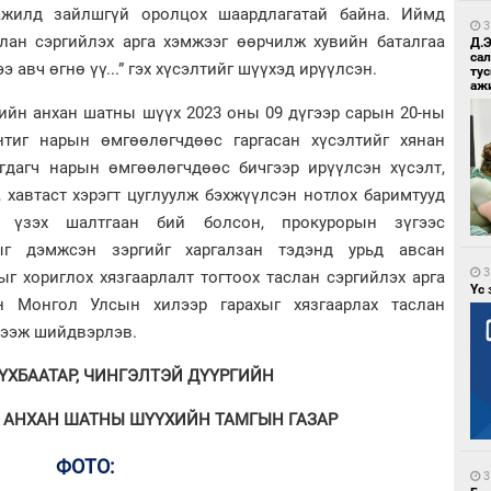
ажилд зайлшгүй оролцох шаардлагатай байна. Иймд
3
слан сэргийлэх арга хэмжээг өөрчилж хувийн баталгаа
Д.
са
э авч өгнө үү...” гэх хүсэлтийг шүүхэд ирүүлсэн.
ту
аж
гийн анхан шатны шүүх 2023 оны 09 дүгээр сарын 20-ны
нтиг нарын өмгөөлөгчдөөс гаргасан хүсэлтийг хянан
гдагч нарын өмгөөлөгчдөөс бичгээр ирүүлсэн хүсэлт,
 хавтаст хэрэгт цуглуулж бэхжүүлсэн нотлох баримтууд
эн үзэх шалтгаан бий болсон, прокурорын зүгээс
ыг дэмжсэн зэргийг харгалзан тэдэнд урьд авсан
3
ыг хориглох хязгаарлалт тогтоох таслан сэргийлэх арга
Үс 
н Монгол Улсын хилээр гарахыг хязгаарлах таслан
дээж шийдвэрлэв.
СҮХБААТАР, ЧИНГЭЛТЭЙ ДҮҮРГИЙН
 АНХАН ШАТНЫ ШҮҮХИЙН ТАМГЫН ГАЗАР
ФОТО:
3