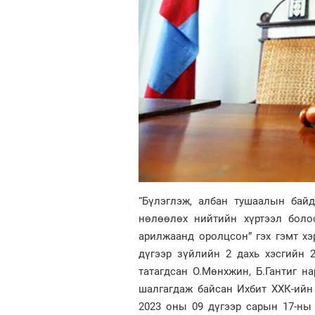
“Бүлэглэж, албан тушаалын бай
нөлөөлөх нийтийн хүртээл боло
арилжаанд оролцсон” гэх гэмт хэр
дүгээр зүйлийн 2 дахь хэсгийн 2.
татагдсан О.Мөнхжин, Б.Гантиг на
шалгагдаж байсан Ихбит ХХК-ийн 
2023 оны 09 дүгээр сарын 17-ны 