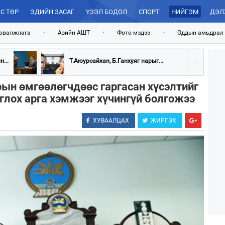
С ТӨР
ЭДИЙН ЗАСАГ
ҮЗЭЛ БОДОЛ
СПОРТ
НИЙГЭМ
ДЭЛ
рвалжлага
•
Азийн АШТ
•
Фото мэдээ
•
Оддын амьдрал
...
Т.Аюурсайхан, Б.Ганхуяг нарыг...
рын өмгөөлөгчдөөс гаргасан хүсэлтийг
глох арга хэмжээг хүчингүй болгожээ
ХУВААЛЦАХ
ЖИРГЭХ