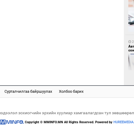
1
"Д
“Т
2
тө
Ав
со
Сурталчилгаа байршуулах
Холбоо барих
1
Во
2
хэс
“Ну
мэдээлэл зохиогчийн эрхийн хуулиар хамгаалагдсан тул зөвшөөрөл
Copyright © MMINFO.MN All Rights Reserved. Powered by
HUREEMEDIA