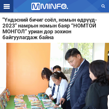
Эхлэл
"Үндэсний бичиг соёл, номын өдрүүд-
2023" намрын номын баяр “НОМТОЙ
Цаг агаар
МОНГОЛ” уриан дор зохион
байгуулагдаж байна
Валют ханш
Улс төр
Эдийн засаг
Үзэл бодол
Спорт
Нийгэм
Дэлхий
Энтертайнмэнт