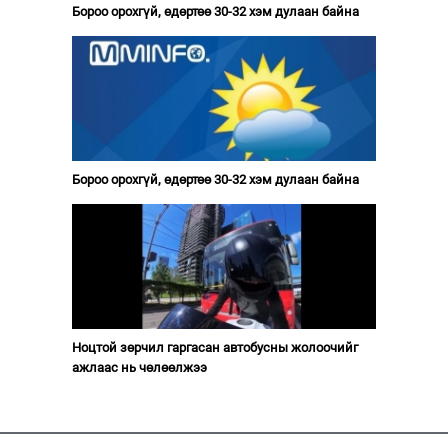
Бороо орохгүй, өдөртөө 30-32 хэм дулаан байна
Бороо орохгүй, өдөртөө 30-32 хэм дулаан байна
Ноцтой зөрчил гаргасан автобусны жолоочийг
ажлаас нь чөлөөлжээ