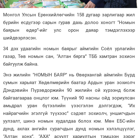
Зурхай
Монгол Улсын Ерөнхийлөгчийн 158 дугаар зарлигаар жил
бүрийн есдүгээр сарын гурав дахь долоо хоногт “Номын
баярын өдөр”-ийг улс орон даяар тэмдэглэхээр
шийдвэрлэсэн.
34 дэх удаагийн номын баярыг аймгийн Соёл урлагийн
газар, Төв номын сан, “Алтан бярга” ТББ хамтран зохион
байгуулж байна.
Энэ жилийн "НОМЫН БАЯР" нь Өвөрхангай аймгийн Бүрд
сумын харьяат Хөдөлмөрийн баатар Ардын уран зохиолч
Дэндэвийн Пүрэвдоржийн 90 жилийн ой хүрээнд болж
байгаагаараа онцлог юм. Түүний 90 насны ойд зориулсан
амьдрал уран бүтээлийн үзэсгэлэн дэлгэгдэж, “Их
найрагчийн эгэлгүй түүхээс” сэдэвт зохиолч, уншигчдын
уулзалт, шинэ номын худалдаа болох юм. Мөн ЕБС-ийн
дунд, ахлах ангийн сурагчдын дунд номын хэлэлцүүлэг,
“Алтан хонх”, “АХА” асуулт хариултын тэмцээн зэрэг