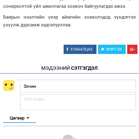
сонирхолтой үйл ажиллагаа зохион байгуулагдах ажээ.
Баярын нээлтийн үеэр аймгийн зохиолчдод хүндэтгэл
үзүүлж дурсамж хадгалууллаа.
ХУВААЛЦАХ
ЖИРГЭХ
МЭДЭЭНИЙ
СЭТГЭГДЭЛ
Цагаар