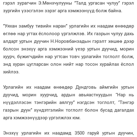
гэрэл зурагчин Э.Мөнхчулууны ”Талд ургасан чулуу” гэрэл
зургийн үзэсгэлэн зэрэг арга хэмжээнүүд болж байна.
”Уяхан замбуу тивийн наран” урлагийн их наадам өнөөдөр
өглөө нар угтах ёслолоор үргэлжлэв. Их газрын чулуу дахь
алдарт уртын дуучин Н.Норовбанзадын гэрэлт хөшөө дээр
болсон энэхүү арга хэмжээний үеэр уртын дуучид, морин
хуурч, бүжигчдийн нар угтсан товч урлагийн тоглолт болж,
энд хуран цугларсан олон нийт нар тосон хурайлах ёслол
хийлээ.
Урлагийн их наадам өнөөдөр Дундговь аймгийн уртын
дуучид, морин хуурчид, ардын авьяастнуудын “Нар нь
нүүдэллэсэн тэнгэрийн аялгуу” нэгдсэн тоглолт, “Тэнгэр
газрын дуун” хүндэтгэлийн тоглолт болон бусад дагалдах
арга хэмжээнүүдээр үргэлжлэх юм.
Энэхүү урлагийн их наадамд 3500 гаруй уртын дуучин,