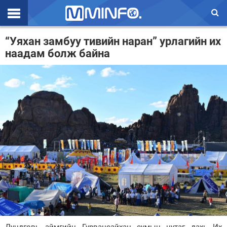
Эхлэл
“Уяхан замбуу тивийн наран” урлагийн их
наадам болж байна
Цаг агаар
Валют ханш
Улс төр
Эдийн засаг
Үзэл бодол
Спорт
Нийгэм
Дэлхий
Энтертайнмэнт