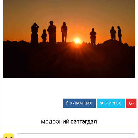
ХУВААЛЦАХ
ЖИРГЭХ
МЭДЭЭНИЙ
СЭТГЭГДЭЛ