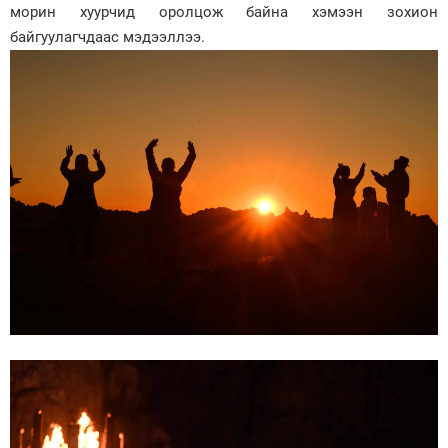
морин хуурчид оролцож байна хэмээн зохион
байгуулагчдаас мэдээллээ.