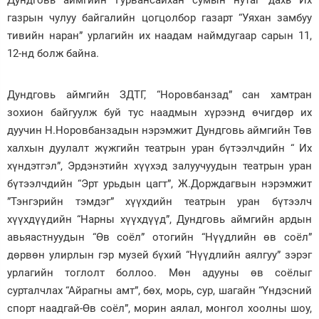
Дундговь аймгийн Гурвансайхан сумын нутаг дахь Их
газрын чулуу байгалийн цогцолбор газарт “Уяхан замбуу
Зурхай
тивийн наран” урлагийн их наадам наймдугаар сарын 11,
12-нд болж байна.
Дундговь аймгийн ЗДТГ, “Норовбанзад” сан хамтран
зохион байгуулж буй тус наадмын хүрээнд өчигдөр их
дуучин Н.Норовбанзадын нэрэмжит Дундговь аймгийн Төв
халхын дуулалт жүжгийн театрын уран бүтээлчдийн “ Их
хүндэтгэл”, Эрдэнэтийн хүүхэд залуучуудын театрын уран
бүтээлчдийн “Эрт урьдын цагт”, Ж.Дорждагвын нэрэмжит
”Тэнгэрийн тэмдэг” хүүхдийн театрын уран бүтээлч
хүүхдүүдийн “Нарны хүүхдүүд”, Дундговь аймгийн ардын
авьяастнуудын “Өв соёл” отогийн “Нүүдлийн өв соёл”
дөрвөн улирлын гэр музей бүхий “Нүүдлийн аялгуу” зэрэг
урлагийн тоглолт боллоо. Мөн адууны өв соёлыг
сурталчлах “Айрагны амт”, бөх, морь, сур, шагайн “Үндэсний
спорт наадгай-Өв соёл”, морин аялал, монгол хоолны шоу,