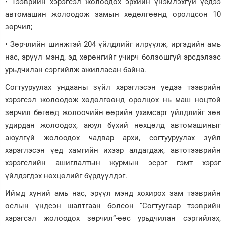
• Тээврийн хэрэгсэл жолоодох эрхийн үнэмлэхгүй үедээ
автомашин жолоодож замын хөдөлгөөнд оролцсон 10
зөрчил;
• Зөрчлийн шинжтэй 204 үйлдлийг илрүүлж, иргэдийн амь
нас, эрүүл мэнд, эд хөрөнгийг учирч болзошгүй эрсдэлээс
урьдчилан сэргийлж ажилласан байна.
Согтууруулах ундааны зүйл хэрэглэсэн үедээ тээврийн
хэрэгсэл жолоодож хөдөлгөөнд оролцох нь маш ноцтой
зөрчил бөгөөд жолоочийн өөрийн ухамсарт үйлдлийг зөв
удирдан жолоодох, аюул бүхий нөхцөлд автомашиныг
аюулгүй жолоодох чадвар архи, согтууруулах зүйл
хэрэглэсэн үед хамгийн ихээр алдагдаж, автотээврийн
хэрэгслийн ашиглалтын журмын эсрэг гэмт хэрэг
үйлдэгдэх нөхцөлийг бүрдүүлдэг.
Иймд хүний амь нас, эрүүл мэнд хохирох зам тээврийн
ослын үндсэн шалтгаан болсон “Согтуугаар тээврийн
хэрэгсэл жолоодох зөрчил”-өөс урьдчилан сэргийлэх,