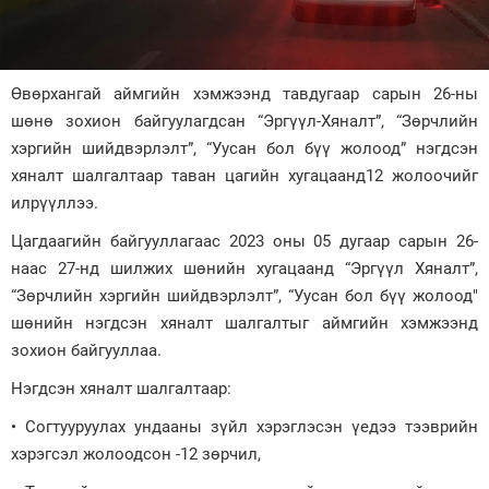
Зурхай
Өвөрхангай аймгийн хэмжээнд тавдугаар сарын 26-ны
шөнө зохион байгуулагдсан “Эргүүл-Хяналт”, “Зөрчлийн
хэргийн шийдвэрлэлт”, “Уусан бол бүү жолоод” нэгдсэн
хяналт шалгалтаар таван цагийн хугацаанд12 жолоочийг
илрүүллээ.
Цагдаагийн байгууллагаас 2023 оны 05 дугаар сарын 26-
наас 27-нд шилжих шөнийн хугацаанд “Эргүүл Хяналт”,
“Зөрчлийн хэргийн шийдвэрлэлт”, “Уусан бол бүү жолоод"
шөнийн нэгдсэн хяналт шалгалтыг аймгийн хэмжээнд
зохион байгууллаа.
Нэгдсэн хяналт шалгалтаар:
• Согтууруулах ундааны зүйл хэрэглэсэн үедээ тээврийн
хэрэгсэл жолоодсон -12 зөрчил,