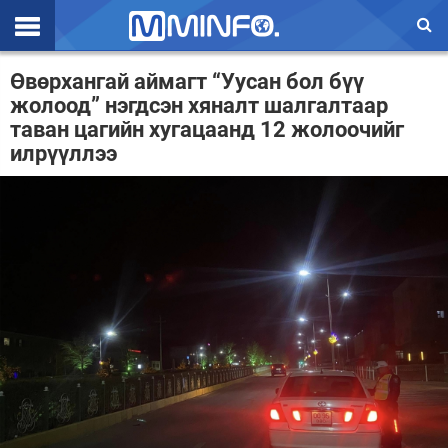
Эхлэл
Өвөрхангай аймагт “Уусан бол бүү
жолоод” нэгдсэн хяналт шалгалтаар
Цаг агаар
таван цагийн хугацаанд 12 жолоочийг
илрүүллээ
Валют ханш
Улс төр
Эдийн засаг
Үзэл бодол
Спорт
Нийгэм
Дэлхий
Энтертайнмэнт