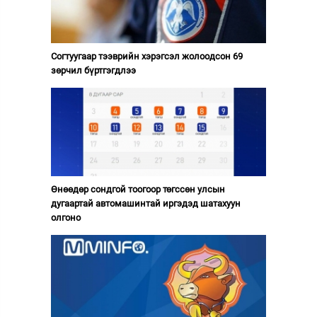
Согтуугаар тээврийн хэрэгсэл жолоодсон 69
зөрчил бүртгэгдлээ
Өнөөдөр сондгой тоогоор төгссөн улсын
дугаартай автомашинтай иргэдэд шатахуун
олгоно