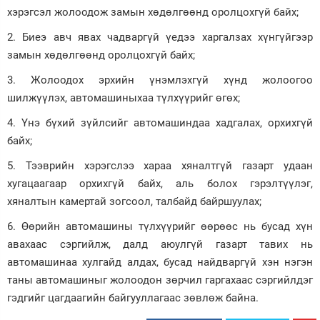
хэрэгсэл жолоодож замын хөдөлгөөнд оролцохгүй байх;
2. Биеэ авч явах чадваргүй үедээ харгалзах хүнгүйгээр
замын хөдөлгөөнд оролцохгүй байх;
3. Жолоодох эрхийн үнэмлэхгүй хүнд жолоогоо
шилжүүлэх, автомашиныхаа түлхүүрийг өгөх;
4. Үнэ бүхий зүйлсийг автомашиндаа хадгалах, орхихгүй
байх;
5. Тээврийн хэрэгслээ хараа хяналтгүй газарт удаан
хугацаагаар орхихгүй байх, аль болох гэрэлтүүлэг,
хяналтын камертай зогсоол, талбайд байршуулах;
6. Өөрийн автомашины түлхүүрийг өөрөөс нь бусад хүн
авахаас сэргийлж, далд аюулгүй газарт тавих нь
автомашинаа хулгайд алдах, бусад найдваргүй хэн нэгэн
таны автомашиныг жолоодон зөрчил гаргахаас сэргийлдэг
гэдгийг цагдаагийн байгууллагаас зөвлөж байна.