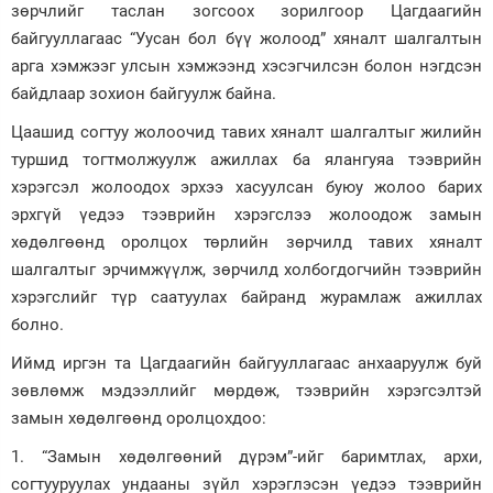
зөрчлийг таслан зогсоох зорилгоор Цагдаагийн
байгууллагаас “Уусан бол бүү жолоод” хяналт шалгалтын
арга хэмжээг улсын хэмжээнд хэсэгчилсэн болон нэгдсэн
байдлаар зохион байгуулж байна.
Цаашид согтуу жолоочид тавих хяналт шалгалтыг жилийн
туршид тогтмолжуулж ажиллах ба ялангуяа тээврийн
хэрэгсэл жолоодох эрхээ хасуулсан буюу жолоо барих
эрхгүй үедээ тээврийн хэрэгслээ жолоодож замын
хөдөлгөөнд оролцох төрлийн зөрчилд тавих хяналт
шалгалтыг эрчимжүүлж, зөрчилд холбогдогчийн тээврийн
хэрэгслийг түр саатуулах байранд журамлаж ажиллах
болно.
Иймд иргэн та Цагдаагийн байгууллагаас анхааруулж буй
зөвлөмж мэдээллийг мөрдөж, тээврийн хэрэгсэлтэй
замын хөдөлгөөнд оролцохдоо:
1. “Замын хөдөлгөөний дүрэм”-ийг баримтлах, архи,
согтууруулах ундааны зүйл хэрэглэсэн үедээ тээврийн