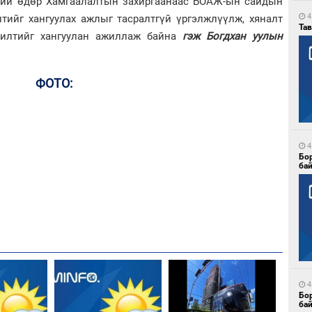
ний өдөр Хамгаалалтын захиргаанаас БОАЖ-ын сайдын
4
тийг хангуулах ажлыг тасралтгүй үргэлжлүүлж, хяналт
Тав
жилтийг хангуулан ажиллаж байна
гэж Богдхан уулын
ФОТО:
4
Бо
ба
4
Бо
ба