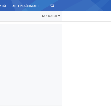
ХИЙ
ЭНТЕРТАЙНМЭНТ
ЗУРХАЙ
БҮХ СЭДЭВ