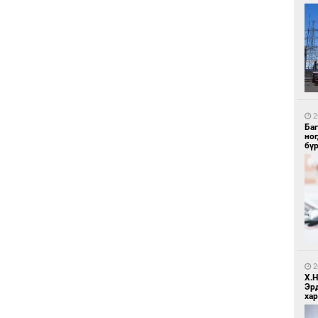
1
Ир
ги
ду
2
Ба
но
бү
1
Нар
2
Х.
Эр
хар