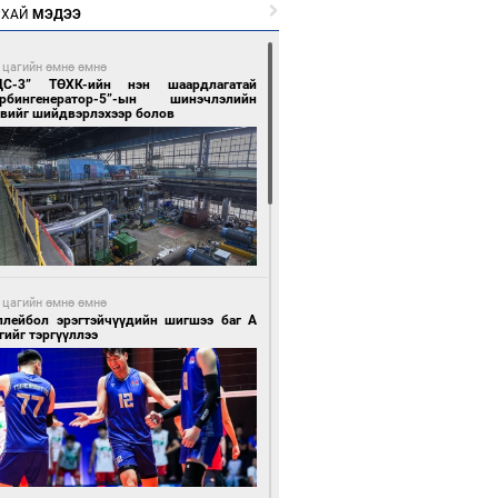
РХАЙ
МЭДЭЭ
 цагийн өмнө өмнө
ЦС-3” ТӨХК-ийн нэн шаардлагатай
урбингенератор-5”-ын шинэчлэлийн
свийг шийдвэрлэхээр болов
 цагийн өмнө өмнө
ллейбол эрэгтэйчүүдийн шигшээ баг А
гийг тэргүүллээ