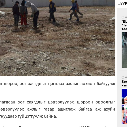
ШУУ
4
"Д
“Т
тө
4
Во
н шороо, хог хаягдлыг цэгцлэх ажлыг зохион байгуулж
хэс
лагдсан хог хаягдлыг цэвэрлүүлэх, шороон овоолгыг
ээвэрлүүлэх ажлыг газар ашиглаж байгаа аж ахуйн
тнуудаар гүйцэтгүүлж байна.