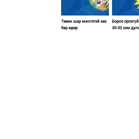
Таван шар мэнгэтэй хөх
Бороо орохгүй
бар өдөр
30-32 хэм дул