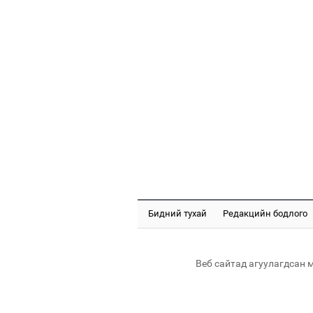
Бидний тухай
Редакцийн бодлого
Веб сайтад агуулагдсан 