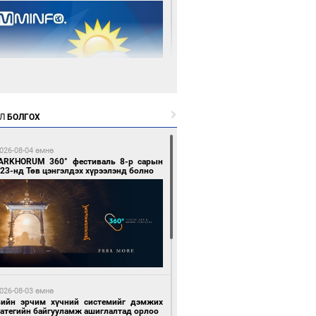
 өдрийн өмнө өмнө
Л
БОЛГОХ
цтой зөрчил гаргасан автобусны
лоочийг ажлаас нь чөлөөлжээ
026-08-04 өмнө
ARKHORUM 360° фестиваль 8-р сарын
23-нд Төв цэнгэлдэх хүрээлэнд болно
 өдрийн өмнө өмнө
гтуугаар тээврийн хэрэгсэл жолоодсон
зөрчил бүртгэгдлээ
026-08-03 өмнө
вийн эрчим хүчний системийг дэмжих
ратегийн байгууламж ашиглалтад орлоо