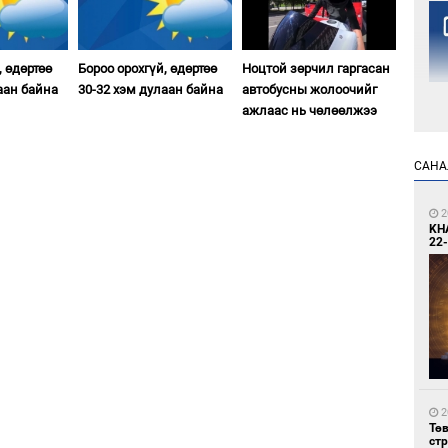
, өдөртөө
Бороо орохгүй, өдөртөө
Ноцтой зөрчил гаргасан
аан байна
30-32 хэм дулаан байна
автобусны жолоочийг
ажлаас нь чөлөөлжээ
1
САНА
Но
жо
2
KH
22-
1
Со
69 
2
Тө
ст