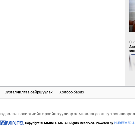
1
Мо
өн
2
Ав
со
1
Өн
ду
ол
Сурталчилгаа байршуулах
Холбоо барих
2
Хөш
мэдээлэл зохиогчийн эрхийн хуулиар хамгаалагдсан тул зөвшөөрөл
Copyright © MMINFO.MN All Rights Reserved. Powered by
HUREEMEDIA