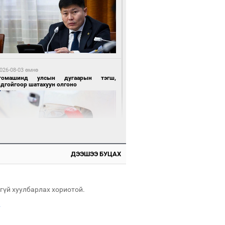
 өдрийн өмнө өмнө
нгол Улсын волейболын шигшээ баг
өөдөр Хятадын эсрэг тоглоно
026-08-03 өмнө
томашинд улсын дугаарын тэгш,
ндгойгоор шатахуун олгоно
 өдрийн өмнө өмнө
өөдөр сондгой тоогоор төгссөн улсын
гаартай автомашинтай иргэдэд шатахуун
гоно
ДЭЭШЭЭ БУЦАХ
026-08-03 өмнө
өө бүтсэн түүхийг өгүүлэх 7 баримт
гүй хуулбарлах хориотой.
.