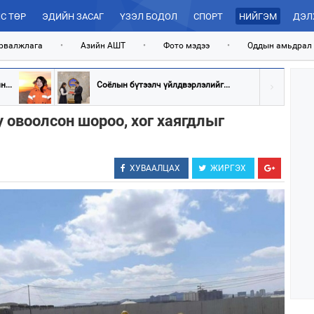
С ТӨР
ЭДИЙН ЗАСАГ
ҮЗЭЛ БОДОЛ
СПОРТ
НИЙГЭМ
ДЭЛ
рвалжлага
•
Азийн АШТ
•
Фото мэдээ
•
Оддын амьдрал
...
Соёлын бүтээлч үйлдвэрлэлийг...
 овоолсон шороо, хог хаягдлыг
ХУВААЛЦАХ
ЖИРГЭХ