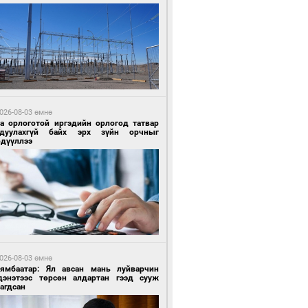
 өдрийн өмнө өмнө
ландын алдарт Boyzone хамтлагийн
шүүн Ronan Keating Монголд анх удаа
улна
026-08-03 өмнө
га орлоготой иргэдийн орлогод татвар
гдуулахгүй байх эрх зүйн орчныг
рдүүллээ
 өдрийн өмнө өмнө
ны эрчим хүчээр гэрэлтдэг үйлдвэр
026-08-03 өмнө
Нямбаатар: Ял авсан мань луйварчин
дэнэтээс төрсөн алдартан гээд сууж
агдсан