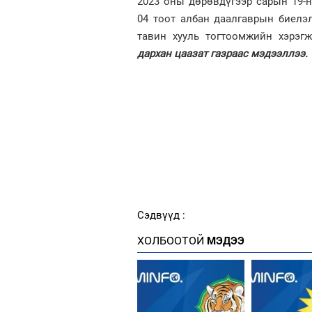
2023 оны дөрөвдүгээр сарын 19-
04 тоот албан даалгаврын биелэл
тавин хууль тогтоомжийн хэрэг
дархан цаазат газраас мэдээллээ.
Сэдвүүд :
ХОЛБООТОЙ
МЭДЭЭ