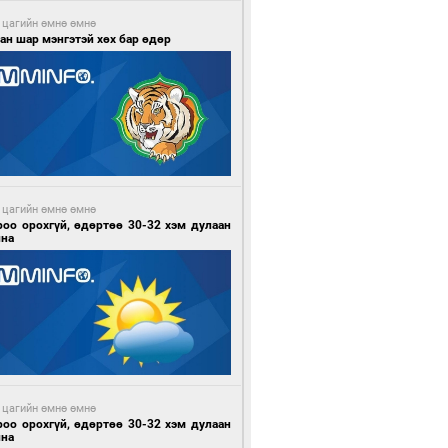
 цагийн өмнө өмнө
ан шар мэнгэтэй хөх бар өдөр
 цагийн өмнө өмнө
роо орохгүй, өдөртөө 30-32 хэм дулаан
йна
 цагийн өмнө өмнө
роо орохгүй, өдөртөө 30-32 хэм дулаан
йна