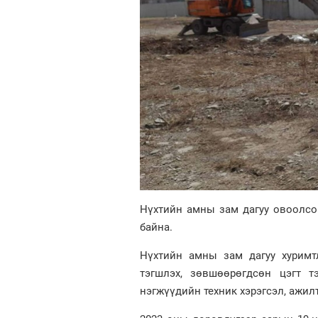
Нүхтийн амны зам дагуу овоолсо
байна.
Нүхтийн амны зам дагуу хуримт
тэгшлэх, зөвшөөрөгдсөн цэгт т
нэгжүүдийн техник хэрэгсэл, ажил