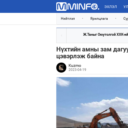
ЭХЛЭЛ
УЛ
Нийтлэл
•
Ярилцлага
•
Су
Ж.Таныг Оюутолгой ХХК-ийн
Нүхтийн амны зам дагуу
цэвэрлэж байна
Kuzmo
2023-04-19