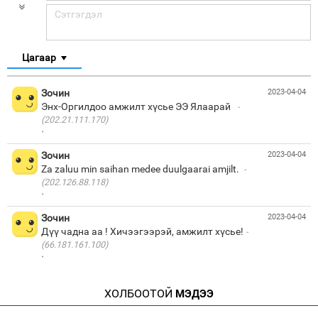
Цагаар
Зочин
2023-04-04
Энх-Оргилдоо амжилт хүсье ЭЭ Ялаарай
(202.21.111.170)
·
Зочин
2023-04-04
Za zaluu min saihan medee duulgaarai amjilt.
(202.126.88.118)
·
Зочин
2023-04-04
Дүү чадна аа ! Хичээгээрэй, амжилт хүсье!
(66.181.161.100)
·
ХОЛБООТОЙ
МЭДЭЭ