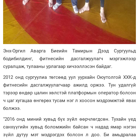
Энх-Оргил Аварга Биеийн Тамирын Дээд Сургуульд
бодибилдинг, фитнесийн дасгалжуулагч мэргэжлээр
суралцаж, тулааны урлагаар хичээллэсэн байдаг.
2012 онд сургуулиа төгсөөд уул уурхайн Оюутолгой ХХК-д
фитнесийн дасгалжуулагчаар ажилд оржээ. Тун удалгүй
тэрээр өндөр цалин хөлстэй платформын оператор болсон
ч цаг хугацаа өнгөрөх тусам нэг л хоосон мэдрэмжтэй явах
болжээ.
“2016 онд миний хувьд бүх зүйл өөрчлөгдсөн. Тухайн үед
санхүүгийн хувьд боломжийн байсан ч надад ямар нэгэн
зүйл дутуу мэт мэдрэгдэх болсон л доо. Би амьдралаа