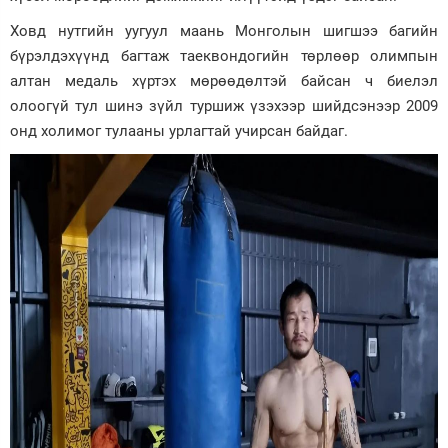
Ховд нутгийн уугуул маань Монголын шигшээ багийн
бүрэлдэхүүнд багтаж таеквондогийн төрлөөр олимпын
алтан медаль хүртэх мөрөөдөлтэй байсан ч биелэл
олоогүй тул шинэ зүйл туршиж үзэхээр шийдсэнээр 2009
онд холимог тулааны урлагтай учирсан байдаг.