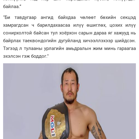
байлаа.”
“Би тавдугаар ангид байхдаа чөлөөт бөхийн секцэд
хамрагдсан ч барилдахаасаа илүү өшиглөх, цохих илүү
сонирхолтой байсан тул хоёрхон сарын дараа яг хажууд нь
байрлах таеквондогийн дугуйланд хичээллэхээр шийдсэн.
Тэгээд л тулааны урлагийн амьдралын жим минь гараагаа
эхэлсэн гэж боддог."