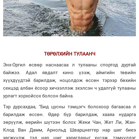
ТӨРӨЛХИЙН ТУЛААНЧ
Энх-Оргил өсвөр наснаасаа л тулааны спортод дуртай
байжээ. Адал явдалт кино үзэж, аймгийн төвийн
хүүхдүүдтэй барилдаж, ноцолдож өссөн тэрээр бөхийн
секцэд албан ёсоор хичээллэж эхэлсэн ч удалгүй тулааны
урлагт хорхойсох болсон байна.
Тэр дурсахдаа, “Бид цусны тэмцэгч болохоор багаасаа л
барилдаж өссөн. Өдөр бүр барилдаж, хааяа нударга
зөрүүлж, өөрийн шүтээн болох Жеки Чан, Жет Ли, Жан-
Клод Ван Дамм, Арнольд Шварцнеггер нар шиг биеэ
хөгжүүлж, тэд нар шиг харагдахыг хүсэж, тэмүүлдэг