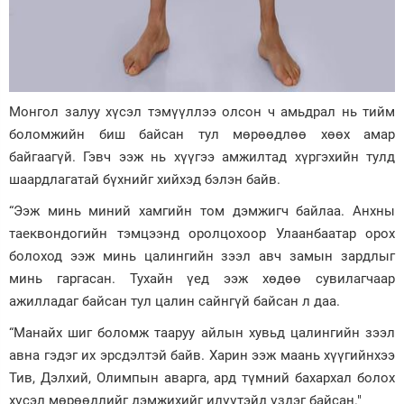
Монгол залуу хүсэл тэмүүллээ олсон ч амьдрал нь тийм
боломжийн биш байсан тул мөрөөдлөө хөөх амар
байгаагүй. Гэвч ээж нь хүүгээ амжилтад хүргэхийн тулд
шаардлагатай бүхнийг хийхэд бэлэн байв.
“Ээж минь миний хамгийн том дэмжигч байлаа. Анхны
таеквондогийн тэмцээнд оролцохоор Улаанбаатар орох
болоход ээж минь цалингийн зээл авч замын зардлыг
минь гаргасан. Тухайн үед ээж хөдөө сувилагчаар
ажилладаг байсан тул цалин сайнгүй байсан л даа.
“Манайх шиг боломж тааруу айлын хувьд цалингийн зээл
авна гэдэг их эрсдэлтэй байв. Харин ээж маань хүүгийнхээ
Тив, Дэлхий, Олимпын аварга, ард түмний бахархал болох
хүсэл мөрөөдлийг дэмжихийг илүүтэйд үздэг байсан."