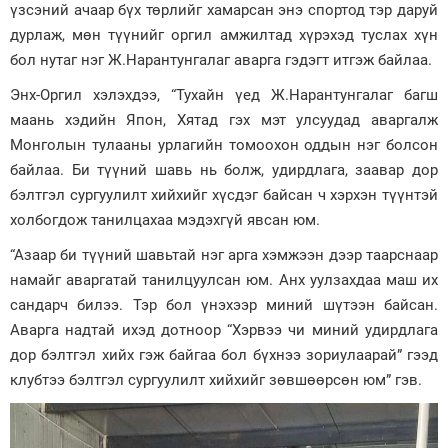
үзсэний ачаар бүх төрлийг хамарсан энэ спортод тэр даруй
дурлаж, мөн түүнийг оргил амжилтад хүрэхэд туслах хүн
бол нутаг нэг Ж.Нарантунгалаг аварга гэдэгт итгэж байлаа.
Энх-Оргил хэлэхдээ, “Тухайн үед Ж.Нарантунгалаг багш
маань хэдийн Япон, Хятад гэх мэт улсуудад аваргалж
Монголын тулааны урлагийн томоохон оддын нэг болсон
байлаа. Би түүний шавь нь болж, удирдлага, заавар дор
бэлтгэл сургуулилт хийхийг хүсдэг байсан ч хэрхэн түүнтэй
холбогдож танилцахаа мэдэхгүй явсан юм.
“Азаар би түүний шавьтай нэг арга хэмжээн дээр таарснаар
намайг аваргатай танилцуулсан юм. Анх уулзахдаа маш их
сандарч билээ. Тэр бол үнэхээр миний шүтээн байсан.
Аварга надтай ихэд дотноор “Хэрвээ чи миний удирдлага
дор бэлтгэл хийх гэж байгаа бол бүхнээ зориулаарай” гээд
клубтээ бэлтгэл сургуулилт хийхийг зөвшөөрсөн юм” гэв.