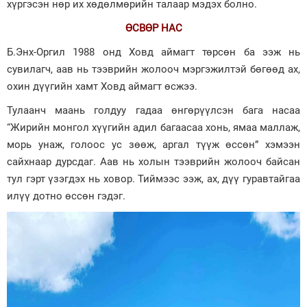
хүргэсэн нөр их хөдөлмөрийн талаар мэдэх болно.
ӨСВӨР НАС
Б.Энх-Оргил 1988 онд Ховд аймагт төрсөн ба ээж нь
сувилагч, аав нь тээврийн жолооч мэргэжилтэй бөгөөд ах,
охин дүүгийн хамт Ховд аймагт өсжээ.
Тулаанч маань голдуу гадаа өнгөрүүлсэн бага насаа
“Жирийн монгол хүүгийн адил багаасаа хонь, ямаа маллаж,
морь унаж, голоос ус зөөж, аргал түүж өссөн” хэмээн
сайхнаар дурсдаг. Аав нь холын тээврийн жолооч байсан
тул гэрт үзэгдэх нь ховор. Тиймээс ээж, ах, дүү гуравтайгаа
илүү дотно өссөн гэдэг.