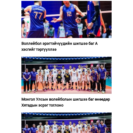
Воллейбол эрэгтэйчүүдийн шигшээ баг А
хэсгийг тэргүүллээ
Монгол Улсын волейболын шигшээ баг өнөөдөр
Хятадын эсрэг тоглоно