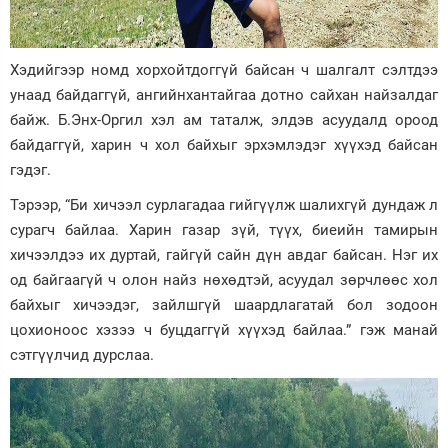
Хэдийгээр номд хорхойтдоггүй байсан ч шалгалт сэлтдээ
унаад байдаггүй, ангийнхантайгаа дотно сайхан найзалдаг
байж. Б.Энх-Оргил хэл ам таталж, элдэв асуудалд ороод
байдаггүй, харин ч хол байхыг эрхэмлэдэг хүүхэд байсан
гэдэг.
Тэрээр, “Би хичээл сурлагадаа гийгүүлж шалихгүй дундаж л
сурагч байлаа. Харин газар зүй, түүх, биеийн тамирын
хичээлдээ их дуртай, гайгүй сайн дүн авдаг байсан. Нэг их
од байгаагүй ч олон найз нөхөдтэй, асуудал зөрчлөөс хол
байхыг хичээдэг, зайлшгүй шаардлагатай бол зодоон
цохионоос хэзээ ч буцдаггүй хүүхэд байлаа.” гэж манай
сэтгүүлчид дурслаа.