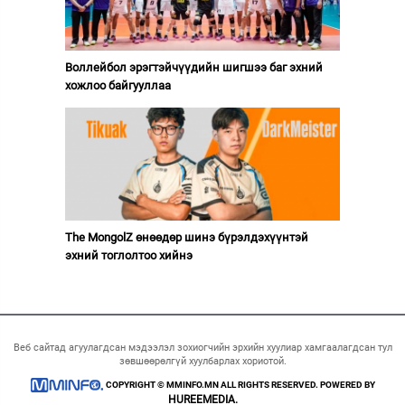
Воллейбол эрэгтэйчүүдийн шигшээ баг эхний
хожлоо байгууллаа
The MongolZ өнөөдөр шинэ бүрэлдэхүүнтэй
эхний тоглолтоо хийнэ
Веб сайтад агуулагдсан мэдээлэл зохиогчийн эрхийн хуулиар хамгаалагдсан тул
зөвшөөрөлгүй хуулбарлах хориотой.
COPYRIGHT © MMINFO.MN ALL RIGHTS RESERVED. POWERED BY
HUREEMEDIA.