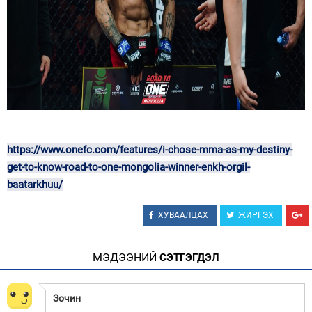
https://www.onefc.com/features/i-chose-mma-as-my-destiny-
get-to-know-road-to-one-mongolia-winner-enkh-orgil-
baatarkhuu/
ХУВААЛЦАХ
ЖИРГЭХ
МЭДЭЭНИЙ
СЭТГЭГДЭЛ