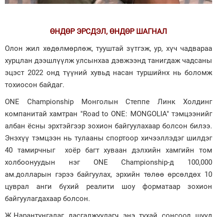
ӨНДӨР ЭРСДЭЛ, ӨНДӨР ШАГНАЛ
Олон жил хөдөлмөрлөж, тууштай зүтгэж, ур, хүч чадвараа
хурцлан дээшлүүлж улсынхаа дэвжээнд танигдаж чадсаны
эцэст 2022 онд түүний хувьд насан туршийнх нь боломж
тохиосон байдаг.
ONE Championship Mонголын Степпе Линк Холдинг
компанитай хамтран "Road to ONE: MONGOLIA" тэмцээнийг
албан ёсны эрхтэйгээр зохион байгуулахаар болсон билээ.
Энэхүү тэмцээн нь тулааны спортоор хичээллэдэг шилдэг
40 тамирчныг хоёр багт хуваан дэлхийн хамгийн том
холбоонуудын нэг ONE Championship-д 100,000
ам.долларын гэрээ байгуулах, эрхийн төлөө өрсөлдөх 10
цуврал анги бүхий реалити шоу форматаар зохион
байгуулагдахаар болсон.
Ж.Нарантунгалаг дасгалжуулагч энэ тухай сонсоод шууд