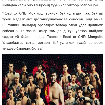
шавьдаа хэлж энэ тэмцээнд түүнийг сойхоор болсон юм.
“Road to ONE Монголд зохион байгуулагдах гэж байгаа
тухай мэдээг анх дасгалжуулагчаасаа сонссон. Бид өмнө
нь хилийн чанадад өрсөлдөх талаар олон удаа ярилцаж
байсан ч яг хаана, ямар тэмцээнд хүч үзэхээ шийдэж
чаддаггүй байсан л даа. Тэгэхээр Road to ONE: Mongolia
Улаанбаатар хотод зохион байгуулагдах тухай сонсоод
үнэхээр баярлаж билээ."