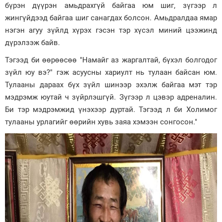
бүрэн дүүрэн амьдрахгүй байгаа юм шиг, зүгээр л
жингүйдээд байгаа шиг санагдах болсон. Амьдралдаа ямар
нэгэн агуу зүйлд хүрэх гэсэн тэр хүсэл миний цээжинд
дүрэлзэж байв.
Тэгээд би өөрөөсөө "Намайг аз жаргалтай, бүхэл болгодог
зүйл юу вэ?" гэж асуусны хариулт нь тулаан байсан юм.
Тулааны дараах бүх зүйл шинээр эхэлж байгаа мэт тэр
мэдрэмж юутай ч зүйрлэшгүй. Зүгээр л цэвэр адреналин.
Би тэр мэдрэмжид үнэхээр дуртай. Тэгээд л би Холимог
тулааны урлагийг өөрийн хувь заяа хэмээн сонгосон."