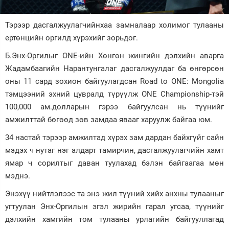
Зурхай
Тэрээр дасгалжуулагчийнхаа замналаар холимог тулааны
ертөнцийн оргилд хүрэхийг зорьдог.
Б.Энх-Оргилыг ONE-ийн Хөнгөн жингийн дэлхийн аварга
Жадамбаагийн Нарантунгалаг дасгалжуулдаг ба өнгөрсөн
оны 11 сард зохион байгуулагдсан Road to ONE: Mongolia
тэмцээний эхний цувралд түрүүлж ONE Championship-тэй
100,000 ам.долларын гэрээ байгуулсан нь түүнийг
амжилттай бөгөөд зөв замдаа явааг харуулж байгаа юм.
34 настай тэрээр амжилтад хүрэх зам дардан байхгүйг сайн
мэдэх ч нутаг нэг алдарт тамирчин, дасгалжуулагчийн хамт
ямар ч сорилтыг даван туулахад бэлэн байгаагаа мөн
мэднэ.
Энэхүү нийтлэлээс та энэ жил түүний хийх анхны тулааныг
угтуулан Энх-Оргилын эгэл жирийн гарал угсаа, түүнийг
дэлхийн хамгийн том тулааны урлагийн байгууллагад