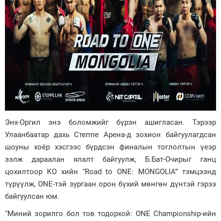
Энх-Оргил энэ боломжийг бүрэн ашигласан. Тэрээр
Улаанбаатар дахь Степпе Арена-д зохион байгуулагдсан
шоуны хоёр хэсгээс бүрдсэн финалын тоглолтын үеэр
ээлж дараалан ялалт байгуулж, Б.Бат-Очирыг ганц
цохилтоор КО хийн “Road to ONE: MONGOLIA” тэмцээнд
түрүүлж, ONE-тэй зургаан орон бүхий мөнгөн дүнтэй гэрээ
байгуулсан юм.
“Миний зорилго бол тов тодорхой: ONE Championship-ийн