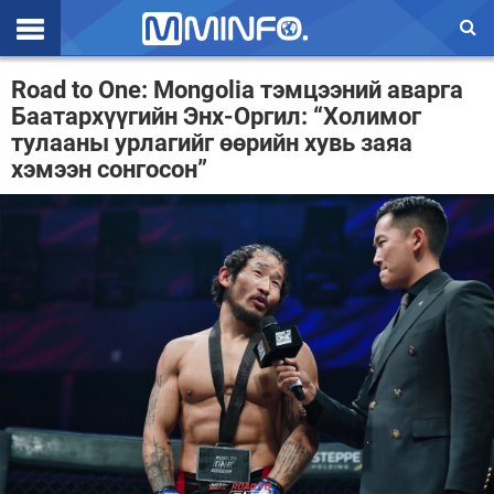
Эхлэл
Road to One: Mongolia тэмцээний аварга
Баатархүүгийн Энх-Оргил: “Холимог
Цаг агаар
тулааны урлагийг өөрийн хувь заяа
хэмээн сонгосон”
Валют ханш
Улс төр
Эдийн засаг
Үзэл бодол
Спорт
Нийгэм
Дэлхий
Энтертайнмэнт