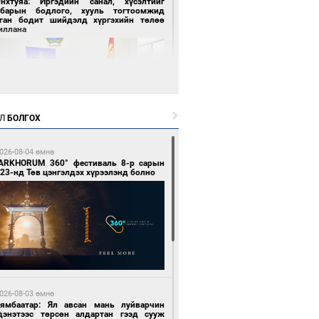
Энхтуяа: Иргэдийн санал, хүсэлтийг
лбарын бодлого, хууль тогтоомжид
сган бодит шийдэлд хүргэхийн төлөө
иллана
Л
БОЛГОХ
 цагийн өмнө өмнө
026-08-04 өмнө
засуулвал жаргал үргэлжид ирнэ
ARKHORUM 360° фестиваль 8-р сарын
23-нд Төв цэнгэлдэх хүрээлэнд болно
 цагийн өмнө өмнө
роо орно, өдөртөө 24-26 хэм дулаан
026-08-03 өмнө
йна
Нямбаатар: Ял авсан мань луйварчин
дэнэтээс төрсөн алдартан гээд сууж