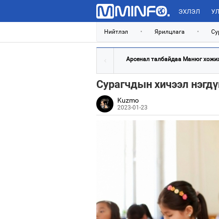
ЭХЛЭЛ
УЛ
Нийтлэл
•
Ярилцлага
•
Су
Арсенал талбайдаа Манюг хожиж,
Сурагчдын хичээл нэгдү
Kuzmo
2023-01-23