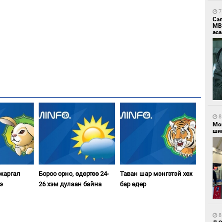
7
Сэ
МВ
аса
8
Мо
шиг
 жаргал
Бороо орно, өдөртөө 24-
Таван шар мэнгэтэй хөх
э
26 хэм дулаан байна
бар өдөр
8