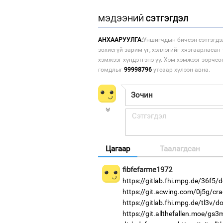
МЭДЭЭНИЙ
СЭТГЭГДЭЛ
АНХААРУУЛГА:
Уншигчдын бичсэн сэтгэгдэ
зохисгүй зарим үг, хэллэгийг хязгаарласан 
хэмжээг хүндэтгэнэ үү. Хэм хэмжээг зөрчсө
гомдлыг
99998796
утсаар хүлээн авна.
Цагаар
Таалагдсан
fibfefarme1972
https://gitlab.fhi.mpg.de/36f5/
https://git.acwing.com/0j5g/cra
https://gitlab.fhi.mpg.de/tl3v/
https://git.allthefallen.moe/gs