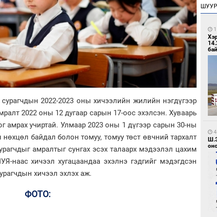
ШУУ
1
Хэ
14.
бай
 сурагчдын 2022-2023 оны хичээлийн жилийн нэгдүгээр
мралт 2022 оны 12 дугаар сарын 17-оос эхэлсэн. Хуваарь
ог амрах учиртай. Улмаар 2023 оны 1 дүгээр сарын 30-ны
4
 нөхцөл байдал болон томуу, томуу төст өвчний тархалт
Ш.
оно
урагчдыг амралтыг сунгах эсэх талаарх мэдээлэл цахим
УЯ-наас хичээл хугацаандаа эхэлнэ гэдгийг мэдэгдсэн
сурагчдын хичээл эхлэх аж.
ФОТО: