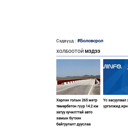
#Боловсрол
Сэдвүүд :
ХОЛБООТОЙ
МЭДЭЭ
Хэрлэн голын 265 метр
Үс засуулвал
төмөрбетон гүүр 14.2 км
үргэлжид ирн
хатуу хучилттай авто
замын бүтээн
байгуулалт дууслаа