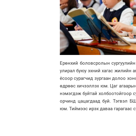
Ерөнхий боловсролын сургуулийн
улирал буюу эхний хагас жилийн а
ёсоор сурагчид зургаан долоо хон
өдрөөс хичээллэх юм. Цаг агаарын
нэмэгдэж буйтай холбоотойгоор с
орчинд цацагдаад буй. Тэгвэл БШ
юм. Тиймээс ирэх даваа гарагаас 