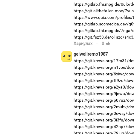
https://gitlab.fhi.mpg.de/0ulo/
https://git.allthefallen.moe/7v
https://www.quia.com/profiles
https://gitlab.socmedica.dev/g
https://gitlab.fhi.mpg.de/7nga
https://git.fsz53.de/o1szq/s4c3
·
Хариулах
0
gelwellremo1987
https://git.krews.org/17m31/do
https://git.krews.org/n1voe/do
https://git.krews.org/6xiwc/do
https://git.krews.org/ff9zu/dow
https://git.krews.org/e2ya0/do
https://git.krews.org/9jowu/do
https://git.krews.org/p07uz/do
https://git.krews.org/2mubv/do
https://git.krews.org/0ewsy/do
https://git.krews.org/3i3fu/dow
https://git.krews.org/42np7/do
https://git.krews.org/79juq/do