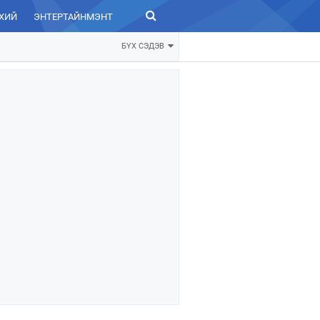
ХИЙ
ЭНТЕРТАЙНМЭНТ
ЗУРХАЙ
БҮХ СЭДЭВ