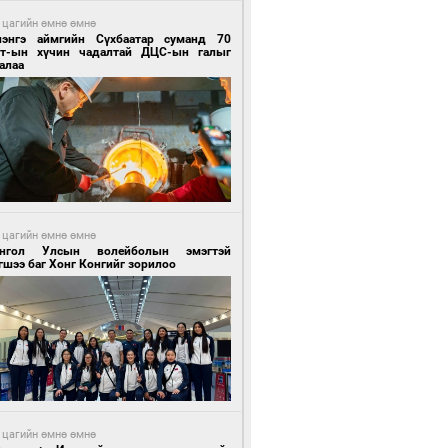
 цагийн өмнө өмнө
лэнгэ аймгийн Сүхбаатар суманд 70
т-ын хүчин чадалтай ДЦС-ын галыг
алаа
 цагийн өмнө өмнө
нгол Улсын волейболын эмэгтэй
шээ баг Хонг Конгийг зорилоо
 цагийн өмнө өмнө