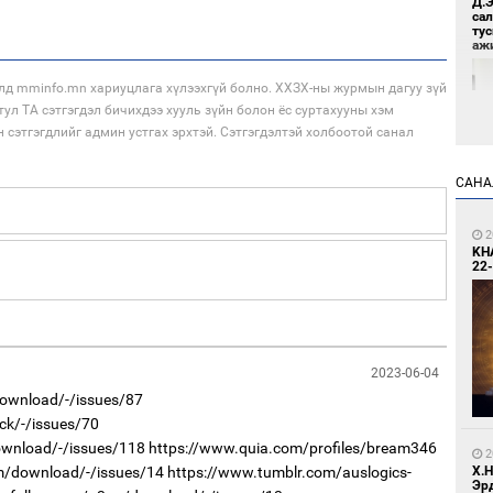
Д.
са
ту
аж
лд mminfo.mn хариуцлага хүлээхгүй болно. ХХЗХ-ны журмын дагуу зүй
тул ТА сэтгэгдэл бичихдээ хууль зүйн болон ёс суртахууны хэм
н сэтгэгдлийг админ устгах эрхтэй. Сэтгэгдэлтэй холбоотой санал
САНА
8
2
Үс 
KH
22-
2023-06-04
download/-/issues/87
ck/-/issues/70
8
download/-/issues/118
https://www.quia.com/profiles/bream346
Бо
2
ба
Х.
3m/download/-/issues/14
https://www.tumblr.com/auslogics-
Эр