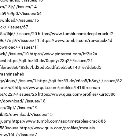
2i/download/-/issues/18
xs/13jr/-/issues/14
co59/o9p0/-/issues/54
download/-/issues/15
1
2
ack/-/issues/67
"Д
"Х
“Т
ЕБС
k5a/i6jd/-/issues/20
https://www.tumblr.com/deepl-crack-f2
тө
19q/7mj9/-/issues/11
https://www.tumblr.com/rar-crack-4d
download/-/issues/11
ack/-/issues/10
https://www.pinterest.com/bf2is2a
mesf
https://git.fsz53.de/0updy/23q2/-/issues/21
rofile/ae8e6482fd7bd25d55ddfa5eb5a01481e7dde6d5
/yasminsaheb
xgv/4quy/-/issues/1
https://git.fsz53.de/e6ss5/h3ay/-/issues/52
2
rack-o3
https://www.quia.com/profiles/t418freeman
1
Хө
Во
та
5e/q22i/-/issues/26
https://www.quia.com/profiles/kurtc386
хэс
2m/download/-/issues/18
iep/0lpf/-/issues/19
r/ib35/download/-/issues/15
djupmj
https://www.tumblr.com/asc-timetables-crack-86
j580sousa
https://www.quia.com/profiles/mcalais
znw/f6ff/-/issues/7