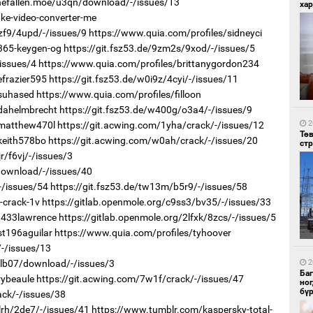
lthefallen.moe/u3qn/download/-/issues/13
хар
ke-video-converter-me
zf9/4upd/-/issues/9
https://www.quia.com/profiles/sidneyci
365-keygen-og
https://git.fsz53.de/9zm2s/9xod/-/issues/5
/issues/4
https://www.quia.com/profiles/brittanygordon234
efrazier595
https://git.fsz53.de/w0i9z/4cyi/-/issues/11
/suhased
https://www.quia.com/profiles/filloon
2
/dahelmbrecht
https://git.fsz53.de/w400g/o3a4/-/issues/9
Мо
то
2
/matthew470l
https://git.acwing.com/1yha/crack/-/issues/12
Тө
keith578bo
https://git.acwing.com/w0ah/crack/-/issues/20
ст
r/f6vj/-/issues/3
/download/-/issues/40
-/issues/54
https://git.fsz53.de/tw13m/b5r9/-/issues/58
-crack-1v
https://gitlab.openmole.org/c9ss3/bv35/-/issues/33
t433lawrence
https://gitlab.openmole.org/2lfxk/8zcs/-/issues/5
st196aguilar
https://www.quia.com/profiles/tyhoover
1
/-/issues/13
За
дэ
2
r/lb07/download/-/issues/3
сав
Ба
rybeaule
https://git.acwing.com/7w1f/crack/-/issues/47
но
бү
ack/-/issues/38
lrh/2de7/-/issues/41
https://www.tumblr.com/kaspersky-total-