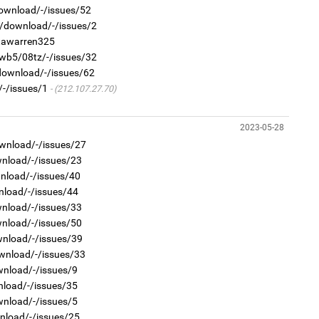
download/-/issues/52
2
us/download/-/issues/2
1
Хөш
Тав
/tawarren325
0wb5/08tz/-/issues/32
/download/-/issues/62
/-/issues/1
(212.107.27.70)
2023-05-28
wnload/-/issues/27
2
1
wnload/-/issues/23
Б.
Бо
би
wnload/-/issues/40
ба
nload/-/issues/44
wnload/-/issues/33
wnload/-/issues/50
wnload/-/issues/39
wnload/-/issues/33
wnload/-/issues/9
nload/-/issues/35
2
wnload/-/issues/5
1
Ав
Бо
тат
wnload/-/issues/25