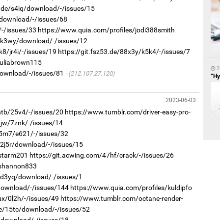
g.de/s4iq/download/-/issues/15
/download/-/issues/68
/-/issues/33
https://www.quia.com/profiles/jodi388smith
r/k3wy/download/-/issues/12
k8/jr4i/-/issues/19
https://git.fsz53.de/88x3y/k5k4/-/issues/7
1
juliabrown115
БН
АИ
2
download/-/issues/81
(212.107.27.120)
хүс
“Ну
2023-06-03
htb/25v4/-/issues/20
https://www.tumblr.com/driver-easy-pro-
91jw/7znk/-/issues/14
e5m7/e621/-/issues/32
/2j5r/download/-/issues/15
/starm201
https://git.acwing.com/47hf/crack/-/issues/26
1
2
/shannon833
“Ц
Ав
хэл
со
r/d3yq/download/-/issues/1
/download/-/issues/144
https://www.quia.com/profiles/kuldipfo
ux/0l2h/-/issues/49
https://www.tumblr.com/octane-render-
.de/15tc/download/-/issues/52