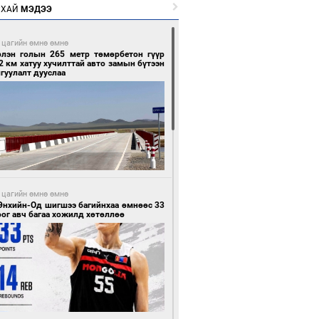
РХАЙ
МЭДЭЭ
 цагийн өмнө өмнө
рлэн голын 265 метр төмөрбетон гүүр
2 км хатуу хучилттай авто замын бүтээн
гуулалт дууслаа
 цагийн өмнө өмнө
Энхийн-Од шигшээ багийнхаа өмнөөс 33
ог авч багаа хожилд хөтөллөө