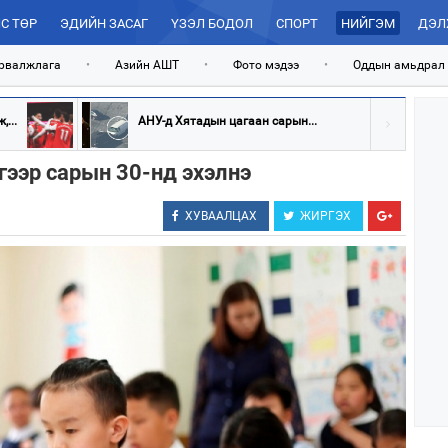
С ТӨР
ЭДИЙН ЗАСАГ
ҮЗЭЛ БОДОЛ
СПОРТ
НИЙГЭМ
ДЭЛ
рвалжлага
•
Азийн АШТ
•
Фото мэдээ
•
Оддын амьдрал
...
АНУ-д Хятадын цагаан сарын...
гээр сарын 30-нд эхэлнэ
ХУВААЛЦАХ
ЖИРГЭХ