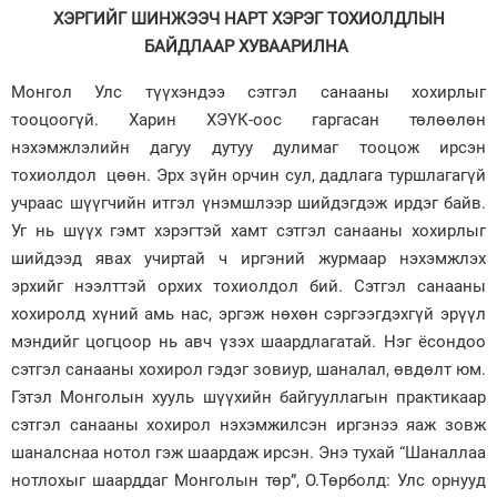
ХЭРГИЙГ ШИНЖЭЭЧ НАРТ ХЭРЭГ ТОХИОЛДЛЫН
БАЙДЛААР ХУВААРИЛНА
Монгол Улс түүхэндээ сэтгэл санааны хохирлыг
тооцоогүй. Харин ХЭҮК-оос гаргасан төлөөлөн
нэхэмжлэлийн дагуу дутуу дулимаг тооцож ирсэн
тохиолдол цөөн. Эрх зүйн орчин сул, дадлага туршлагагүй
учраас шүүгчийн итгэл үнэмшлээр шийдэгдэж ирдэг байв.
Уг нь шүүх гэмт хэрэгтэй хамт сэтгэл санааны хохирлыг
шийдээд явах учиртай ч иргэний журмаар нэхэмжлэх
эрхийг нээлттэй орхих тохиолдол бий. Сэтгэл санааны
хохиролд хүний амь нас, эргэж нөхөн сэргээгдэхгүй эрүүл
мэндийг цогцоор нь авч үзэх шаардлагатай. Нэг ёсондоо
сэтгэл санааны хохирол гэдэг зовиур, шаналал, өвдөлт юм.
Гэтэл Монголын хууль шүүхийн байгууллагын практикаар
сэтгэл санааны хохирол нэхэмжилсэн иргэнээ яаж зовж
шаналснаа нотол гэж шаардаж ирсэн. Энэ тухай “Шаналлаа
нотлохыг шаарддаг Монголын төр”, О.Төрболд: Улс орнууд