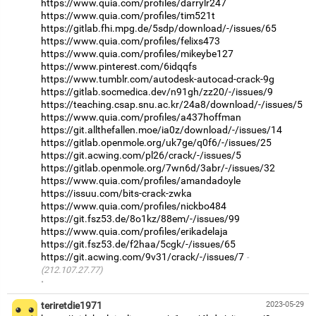
https://www.quia.com/profiles/darrylr247
https://www.quia.com/profiles/tim521t
https://gitlab.fhi.mpg.de/5sdp/download/-/issues/65
https://www.quia.com/profiles/felixs473
https://www.quia.com/profiles/mikeybe127
https://www.pinterest.com/6idqqfs
https://www.tumblr.com/autodesk-autocad-crack-9g
https://gitlab.socmedica.dev/n91gh/zz20/-/issues/9
https://teaching.csap.snu.ac.kr/24a8/download/-/issues/5
https://www.quia.com/profiles/a437hoffman
https://git.allthefallen.moe/ia0z/download/-/issues/14
https://gitlab.openmole.org/uk7ge/q0f6/-/issues/25
https://git.acwing.com/pl26/crack/-/issues/5
https://gitlab.openmole.org/7wn6d/3abr/-/issues/32
https://www.quia.com/profiles/amandadoyle
https://issuu.com/bits-crack-zwka
https://www.quia.com/profiles/nickbo484
https://git.fsz53.de/8o1kz/88em/-/issues/99
https://www.quia.com/profiles/erikadelaja
https://git.fsz53.de/f2haa/5cgk/-/issues/65
https://git.acwing.com/9v31/crack/-/issues/7
(212.107.27.77)
·
teriretdie1971
2023-05-29