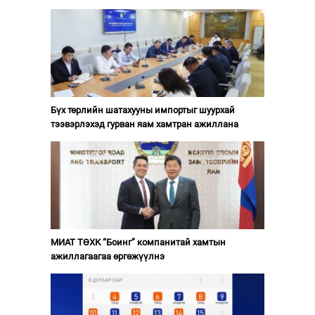
Бүх төрлийн шатахууны импортыг шуурхай
тээвэрлэхэд гурван яам хамтран ажиллана
МИАТ ТӨХК “Боинг” компанитай хамтын
ажиллагаагаа өргөжүүлнэ