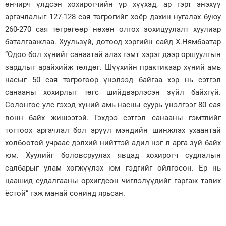
өнчирч үлдсэн хохирогчийн үр хүүхэд, ар гэрт энэхүү
аргачлалыг 127-128 сая төгрөгийг хоёр дахин нугалах буюу
260-270 сая төгрөгөөр нөхөн олгох зохицуулалт хуулиар
баталгаажлаа. Хуульзүй, дотоод хэргийн сайд Х.Нямбаатар
“Одоо бол хүнийг санаатай алах гэмт хэрэг дээр оршуулгын
зардлыг арайхийж төлдөг. Шүүхийн практикаар хүний амь
насыг 50 сая төгрөгөөр үнэлээд байгаа хэр нь сэтгэл
санааны хохирлыг төгс шийдвэрлэсэн зүйл байхгүй.
Солонгос улс гэхэд хүний амь насны суурь үнэлгээг 80 сая
вонн байх жишээтэй. Гэхдээ сэтгэл санааны гэмтлийг
тогтоох аргачлал бол эрүүл мэндийн шинжлэх ухаантай
холбоотой учраас дэлхий нийттэй адил нэг л арга зүй байх
юм. Хуулийг боловсруулах явцад хохирогч судлалын
салбарыг улам хөгжүүлэх юм гэдгийг ойлгосон. Ер нь
цаашид судалгааны орхигдсон чиглэлүүдийг гаргаж тавих
ёстой” гэж манай сонинд ярьсан.