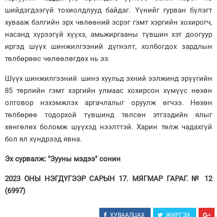
шийдэгдээгүй тохиолдлууд байдаг. Үүнийг гурван бүлэгт
хувааж бэлгийн эрх чөлөөний эсрэг гэмт хэргийн хохирогч,
насанд хүрээгүй хүүхэ, амьжиргааны түвшин хэт доогуур
иргэд шүүх шинжилгээний дүгнэлт, холбогдох зардлын
төлбөрөөс чөлөөлөгдөх нь ээ.
Шүүх шинжилгээний шинэ хуульд эхний ээлжинд эрүүгийн
85 төрлийн гэмт хэргийн улмаас хохирсон хүмүүс нөхөн
олговор нэхэмжлэх аргачлалыг оруулж өгчээ. Нөхөн
төлбөрөө тодорхой түвшинд төлсөн этгээдийн ялыг
хөнгөлөх боломж шүүхэд нээлттэй. Харин төлж чадахгүй
бол ял хүндрээд явна.
Эх сурвалж: "Зууны мэдээ" сонин
2023 ОНЫ НЭГДҮГЭЭР САРЫН 17. МЯГМАР ГАРАГ. № 12
(6997)
ХУВААЛЦАХ
ЖИРГЭХ