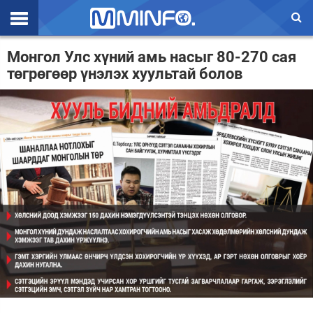
Эхлэл
Монгол Улс хүний амь насыг 80-270 сая
төгрөгөөр үнэлэх хуультай болов
Цаг агаар
Валют ханш
Улс төр
Эдийн засаг
Үзэл бодол
Спорт
Нийгэм
Дэлхий
Энтертайнмэнт