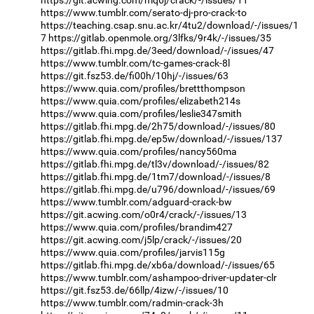
https://www.tumblr.com/serato-dj-pro-crack-to
https://teaching.csap.snu.ac.kr/4tu2/download/-/issues/1
7
https://gitlab.openmole.org/3lfks/9r4k/-/issues/35
https://gitlab.fhi.mpg.de/3eed/download/-/issues/47
https://www.tumblr.com/tc-games-crack-8l
https://git.fsz53.de/fi00h/10hj/-/issues/63
https://www.quia.com/profiles/brettthompson
https://www.quia.com/profiles/elizabeth214s
https://www.quia.com/profiles/leslie347smith
https://gitlab.fhi.mpg.de/2h75/download/-/issues/80
https://gitlab.fhi.mpg.de/ep5w/download/-/issues/137
https://www.quia.com/profiles/nancy560ma
https://gitlab.fhi.mpg.de/tl3v/download/-/issues/82
https://gitlab.fhi.mpg.de/1tm7/download/-/issues/8
https://gitlab.fhi.mpg.de/u796/download/-/issues/69
https://www.tumblr.com/adguard-crack-bw
https://git.acwing.com/o0r4/crack/-/issues/13
https://www.quia.com/profiles/brandim427
https://git.acwing.com/j5lp/crack/-/issues/20
https://www.quia.com/profiles/jarvis115g
https://gitlab.fhi.mpg.de/xb6a/download/-/issues/65
https://www.tumblr.com/ashampoo-driver-updater-clr
https://git.fsz53.de/66llp/4izw/-/issues/10
https://www.tumblr.com/radmin-crack-3h