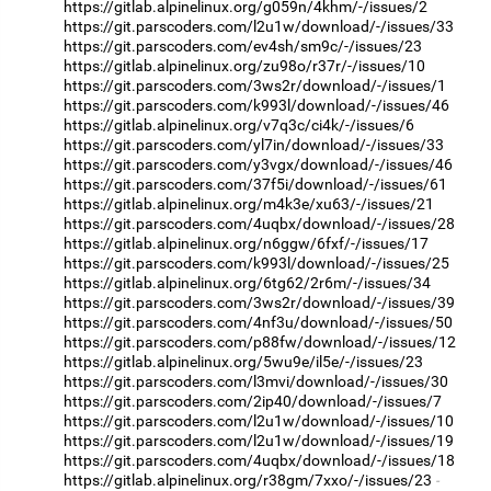
https://gitlab.alpinelinux.org/g059n/4khm/-/issues/2
https://git.parscoders.com/l2u1w/download/-/issues/33
https://git.parscoders.com/ev4sh/sm9c/-/issues/23
https://gitlab.alpinelinux.org/zu98o/r37r/-/issues/10
https://git.parscoders.com/3ws2r/download/-/issues/1
https://git.parscoders.com/k993l/download/-/issues/46
https://gitlab.alpinelinux.org/v7q3c/ci4k/-/issues/6
https://git.parscoders.com/yl7in/download/-/issues/33
https://git.parscoders.com/y3vgx/download/-/issues/46
https://git.parscoders.com/37f5i/download/-/issues/61
https://gitlab.alpinelinux.org/m4k3e/xu63/-/issues/21
https://git.parscoders.com/4uqbx/download/-/issues/28
https://gitlab.alpinelinux.org/n6ggw/6fxf/-/issues/17
https://git.parscoders.com/k993l/download/-/issues/25
https://gitlab.alpinelinux.org/6tg62/2r6m/-/issues/34
https://git.parscoders.com/3ws2r/download/-/issues/39
https://git.parscoders.com/4nf3u/download/-/issues/50
https://git.parscoders.com/p88fw/download/-/issues/12
https://gitlab.alpinelinux.org/5wu9e/il5e/-/issues/23
https://git.parscoders.com/l3mvi/download/-/issues/30
https://git.parscoders.com/2ip40/download/-/issues/7
https://git.parscoders.com/l2u1w/download/-/issues/10
https://git.parscoders.com/l2u1w/download/-/issues/19
https://git.parscoders.com/4uqbx/download/-/issues/18
https://gitlab.alpinelinux.org/r38gm/7xxo/-/issues/23