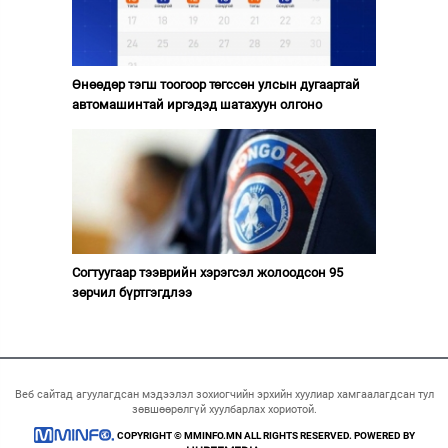
Өнөөдөр тэгш тоогоор төгссөн улсын дугаартай
автомашинтай иргэдэд шатахуун олгоно
Согтуугаар тээврийн хэрэгсэл жолоодсон 95
зөрчил бүртгэгдлээ
Веб сайтад агуулагдсан мэдээлэл зохиогчийн эрхийн хуулиар хамгаалагдсан тул
зөвшөөрөлгүй хуулбарлах хориотой.
COPYRIGHT © MMINFO.MN ALL RIGHTS RESERVED. POWERED BY