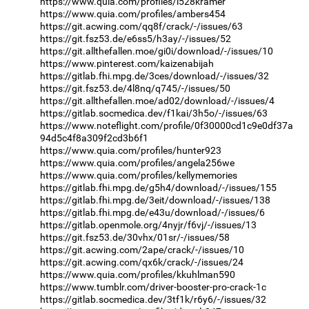
https://www.quia.com/profiles/l528kramer
https://www.quia.com/profiles/ambers454
https://git.acwing.com/qq8f/crack/-/issues/63
https://git.fsz53.de/e6ss5/h3ay/-/issues/52
https://git.allthefallen.moe/gi0i/download/-/issues/10
https://www.pinterest.com/kaizenabijah
https://gitlab.fhi.mpg.de/3ces/download/-/issues/32
https://git.fsz53.de/4l8nq/q745/-/issues/50
https://git.allthefallen.moe/ad02/download/-/issues/4
https://gitlab.socmedica.dev/f1kai/3h5o/-/issues/63
https://www.noteflight.com/profile/0f30000cd1c9e0df37a
94d5c4f8a309f2cd3b6f1
https://www.quia.com/profiles/hunter923
https://www.quia.com/profiles/angela256we
https://www.quia.com/profiles/kellymemories
https://gitlab.fhi.mpg.de/g5h4/download/-/issues/155
https://gitlab.fhi.mpg.de/3eit/download/-/issues/138
https://gitlab.fhi.mpg.de/e43u/download/-/issues/6
https://gitlab.openmole.org/4nyjr/f6vj/-/issues/13
https://git.fsz53.de/30vhx/01sr/-/issues/58
https://git.acwing.com/2ape/crack/-/issues/10
https://git.acwing.com/qx6k/crack/-/issues/24
https://www.quia.com/profiles/kkuhlman590
https://www.tumblr.com/driver-booster-pro-crack-1c
https://gitlab.socmedica.dev/3tf1k/r6y6/-/issues/32