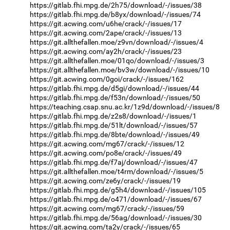
https://gitlab.fhi.mpg.de/2h75/download/-/issues/38
https://gitlab.fhi.mpg.de/b8yx/download/-/issues/74
https://git.acwing.com/u6he/crack/-/issues/17
https://git.acwing.com/2ape/crack/-/issues/13
https://git.allthefallen.moe/z9vn/download/-/issues/4
https://git.acwing.com/ay2h/crack/-/issues/23
https://git.allthefallen.moe/01qo/download/-/issues/3
https://git.allthefallen.moe/bv3w/download/-/issues/10
https://git.acwing.com/0goi/crack/-/issues/162
https://gitlab.fhi.mpg.de/d5gi/download/-/issues/44
https://gitlab.fhi.mpg.de/f53n/download/-/issues/50
https://teaching.csap.snu.ac.kr/1z9d/download/-/issues/8
https://gitlab.fhi.mpg.de/z2s8/download/-/issues/1
https://gitlab.fhi.mpg.de/51lt/download/-/issues/57
https://gitlab.fhi.mpg.de/8bte/download/-/issues/49
https://git.acwing.com/mg67/crack/-/issues/12
https://git.acwing.com/po8e/crack/-/issues/49
https://gitlab.fhi.mpg.de/f7aj/download/-/issues/47
https://git.allthefallen.moe/t4rm/download/-/issues/5
https://git.acwing.com/ze6y/crack/-/issues/19
https://gitlab.fhi.mpg.de/g5h4/download/-/issues/105
https://gitlab.fhi.mpg.de/o471/download/-/issues/67
https://git.acwing.com/mg67/crack/-/issues/59
https://gitlab.fhi.mpg.de/56ag/download/-/issues/30
https://git.acwing.com/ta2y/crack/-/issues/65