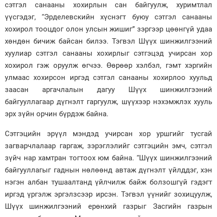
сэтгэл санааны хохирлын сан байгуулж, хуримтлал
үүсгэдэг, “Эрделевскийн хүснэгт буюу сэтгэл санааны
хохирол тооцдог олон улсын жишиг” зэргээр цөөнгүй удаа
хөндөн бичиж байсан билээ. Тэгвэл Шүүх шинжилгээний
хуулиар сэтгэл санааны хохирлыг сэтгэцэд учирсан хор
хохирол гэж оруулж өгчээ. Өөрөөр хэлбэл, гэмт хэргийн
улмаас хохирсон иргэд сэтгэл санааны хохирлоо хуульд
заасан аргачлалын дагуу Шүүх шинжилгээний
байгууллагаар дүгнэлт гаргуулж, шүүхээр нэхэмжлэх хууль
эрх зүйн орчин бүрдэж байна.
Сэтгэцийн эрүүл мэндэд учирсан хор уршгийг тусгай
загварчлалаар гаргаж, зэрэглэлийг сэтгэцийн эмч, сэтгэл
зүйч нар хамтран тогтоох юм байна. “Шүүх шинжилгээний
байгууллагыг гаднын нөлөөнд автаж дүгнэлт үйлддэг, хэн
нэгэн албан тушаалтанд үйлчилж байж болзошгүй гэдэгт
иргэд үргэлж эргэлзсээр ирсэн. Тэгвэл үүнийг зохицуулж,
Шүүх шинжилгээний ерөнхий газрыг Засгийн газрын