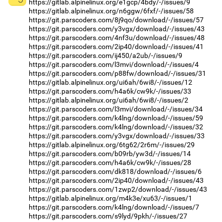
https://gitlab.alpinelinux.org/e1gcp/4bdy/-/issues/9
https://gitlab.alpinelinux.org/n6ggw/6fxf/-/issues/58
https://git.parscoders.com/8j9qo/download/-/issues/57
https://git.parscoders.com/y3vgx/download/-/issues/43
https://git.parscoders.com/4nf3u/download/-/issues/48
https://git.parscoders.com/2ip40/download/-/issues/41
https://git.parscoders.com/ij450/a2ub/-/issues/9
https://git.parscoders.com/l3mvi/download/-/issues/4
https://git.parscoders.com/p88fw/download/-/issues/31
https://gitlab.alpinelinux.org/ui6ah/6wi8/-/issues/12
https://git.parscoders.com/h4a6k/cw9k/-/issues/33
https://gitlab.alpinelinux.org/ui6ah/6wi8/-/issues/2
https://git.parscoders.com/l3mvi/download/-/issues/34
https://git.parscoders.com/k4lng/download/-/issues/59
https://git.parscoders.com/k4lng/download/-/issues/32
https://git.parscoders.com/y3vgx/download/-/issues/33
https://gitlab.alpinelinux.org/6tg62/2r6m/-/issues/29
https://git.parscoders.com/b09rb/yw3d/-/issues/14
https://git.parscoders.com/h4a6k/cw9k/-/issues/28
https://git.parscoders.com/dk818/download/-/issues/6
https://git.parscoders.com/2ip40/download/-/issues/43
https://git.parscoders.com/1zwp2/download/-/issues/43
https://gitlab.alpinelinux.org/m4k3e/xu63/-/issues/1
https://git.parscoders.com/k4lng/download/-/issues/7
https://git.parscoders.com/s9lyd/9pkh/-/issues/27