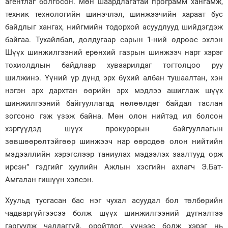
агентлаг болгосон. Мөн шаардлагатай программ хангамж,
техник технологийн шинэчлэл, шинжээчийн хараат бус
байдлыг хангах, нийгмийн тодорхой асуудлууд шийдэгдэж
байгаа. Тухайлбал, долдугаар сарын 1-ний өдрөөс эхлэн
Шүүх шинжилгээний ерөнхий газрын шинжээч нарт хэрэг
тохиолдлын байдлаар хуваарилдаг тогтолцоо руу
шилжинэ. Үүний үр дүнд эрх бүхий албан тушаалтан, хэн
нэгэн эрх дархтан өөрийн эрх мэдлээ ашиглаж шүүх
шинжилгээний байгууллагад нөлөөлдөг байдал таслан
зогсоно гэж үзэж байна. Мөн олон нийтэд ил болсон
хэргүүдэд шүүх прокурорын байгууллагын
зөвшөөрөлтэйгөөр шинжээч нар өөрсдөө олон нийтийн
мэдээллийн хэрэгслээр таниулах мэдээлэх заалтууд орж
ирсэн” гэдгийг хуулийн Ажлын хэсгийн ахлагч Э.Бат-
Амгалан гишүүн хэлсэн.
Хуульд тусгасан бас нэг чухал асуудал бол төлбөрийн
чадваргүйгээсээ болж шүүх шинжилгээний дүгнэлтээ
гаргуулж чаддаггүй, оройтдог, үүнээс болж хэрэг нь