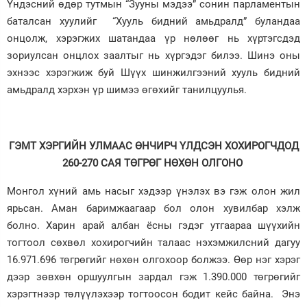
Үндэсний өдөр тутмын “Зууны мэдээ” сонин парламентын
баталсан хуулийг “Хууль бидний амьдралд” буландаа
Зурхай
онцолж, хэрэгжих шатандаа үр нөлөөг нь хүртэгсдэд
зориулсан онцлох заалтыг нь хүргэдэг билээ. Шинэ оны
эхнээс хэрэгжиж буй Шүүх шинжилгээний хууль бидний
амьдралд хэрхэн үр шимээ өгөхийг танилцуулья.
ГЭМТ ХЭРГИЙН УЛМААС ӨНЧИРЧ ҮЛДСЭН ХОХИРОГЧДОД
260-270 САЯ ТӨГРӨГ НӨХӨН ОЛГОНО
Монгол хүний амь насыг хэдээр үнэлэх вэ гэж олон жил
ярьсан. Аман баримжаагаар бол олон хувилбар хэлж
болно. Харин арай албан ёсны гэдэг утгаараа шүүхийн
тогтоол сөхвөл хохирогчийн талаас нэхэмжилсний дагуу
16.971.696 төгрөгийг нөхөн олгохоор болжээ. Өөр нэг хэрэг
дээр зөвхөн оршуулгын зардал гэж 1.390.000 төгрөгийг
хэрэгтнээр төлүүлэхээр тогтоосон бодит кейс байна. Энэ