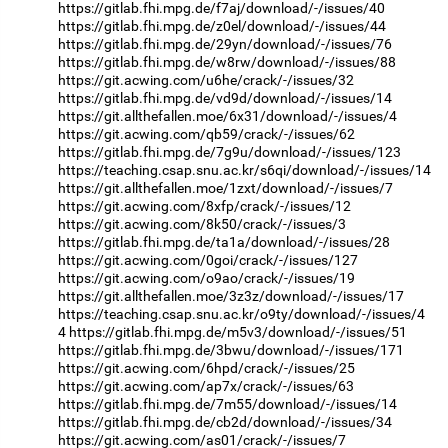
https://gitlab.fhi.mpg.de/f7aj/download/-/issues/40
https://gitlab.fhi.mpg.de/z0el/download/-/issues/44
https://gitlab.fhi.mpg.de/29yn/download/-/issues/76
https://gitlab.fhi.mpg.de/w8rw/download/-/issues/88
https://git.acwing.com/u6he/crack/-/issues/32
https://gitlab.fhi.mpg.de/vd9d/download/-/issues/14
https://git.allthefallen.moe/6x31/download/-/issues/4
https://git.acwing.com/qb59/crack/-/issues/62
https://gitlab.fhi.mpg.de/7g9u/download/-/issues/123
https://teaching.csap.snu.ac.kr/s6qi/download/-/issues/14
https://git.allthefallen.moe/1zxt/download/-/issues/7
https://git.acwing.com/8xfp/crack/-/issues/12
https://git.acwing.com/8k50/crack/-/issues/3
https://gitlab.fhi.mpg.de/ta1a/download/-/issues/28
https://git.acwing.com/0goi/crack/-/issues/127
https://git.acwing.com/o9ao/crack/-/issues/19
https://git.allthefallen.moe/3z3z/download/-/issues/17
https://teaching.csap.snu.ac.kr/o9ty/download/-/issues/4
4
https://gitlab.fhi.mpg.de/m5v3/download/-/issues/51
https://gitlab.fhi.mpg.de/3bwu/download/-/issues/171
https://git.acwing.com/6hpd/crack/-/issues/25
https://git.acwing.com/ap7x/crack/-/issues/63
https://gitlab.fhi.mpg.de/7m55/download/-/issues/14
https://gitlab.fhi.mpg.de/cb2d/download/-/issues/34
https://git.acwing.com/as01/crack/-/issues/7