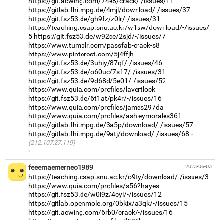
https://git.acwing.com/74e8/crack/-/issues/11
https://gitlab.fhi.mpg.de/4mjl/download/-/issues/37
https://git.fsz53.de/gh9fz/z0lr/-/issues/31
https://teaching.csap.snu.ac.kr/w1sw/download/-/issues/
5
https://git.fsz53.de/w92ce/2sjd/-/issues/7
https://www.tumblr.com/passfab-crack-s8
https://www.pinterest.com/5j4ffjh
https://git.fsz53.de/3uhiy/87qf/-/issues/46
https://git.fsz53.de/o60uc/7s17/-/issues/31
https://git.fsz53.de/9d68d/5e01/-/issues/52
https://www.quia.com/profiles/lavertlock
https://git.fsz53.de/6t1at/pk4r/-/issues/16
https://www.quia.com/profiles/james297da
https://www.quia.com/profiles/ashleymorales361
https://gitlab.fhi.mpg.de/3a5p/download/-/issues/57
https://gitlab.fhi.mpg.de/9atj/download/-/issues/68
(212.107.27.119)
·
feeemaemerneo1989
2023-06-03
https://teaching.csap.snu.ac.kr/o9ty/download/-/issues/3
https://www.quia.com/profiles/s562hayes
https://git.fsz53.de/w0i9z/4cyi/-/issues/12
https://gitlab.openmole.org/0bkix/a3qk/-/issues/15
https://git.acwing.com/6rb0/crack/-/issues/16