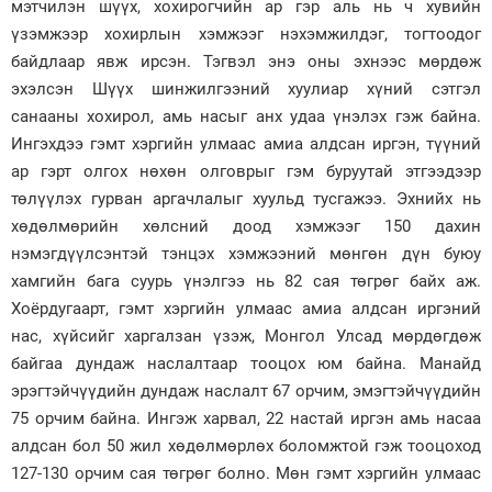
мэтчилэн шүүх, хохирогчийн ар гэр аль нь ч хувийн
үзэмжээр хохирлын хэмжээг нэхэмжилдэг, тогтоодог
байдлаар явж ирсэн. Тэгвэл энэ оны эхнээс мөрдөж
эхэлсэн Шүүх шинжилгээний хуулиар хүний сэтгэл
санааны хохирол, амь насыг анх удаа үнэлэх гэж байна.
Ингэхдээ гэмт хэргийн улмаас амиа алдсан иргэн, түүний
ар гэрт олгох нөхөн олговрыг гэм буруутай этгээдээр
төлүүлэх гурван аргачлалыг хуульд тусгажээ. Эхнийх нь
хөдөлмөрийн хөлсний доод хэмжээг 150 дахин
нэмэгдүүлсэнтэй тэнцэх хэмжээний мөнгөн дүн буюу
хамгийн бага суурь үнэлгээ нь 82 сая төгрөг байх аж.
Хоёрдугаарт, гэмт хэргийн улмаас амиа алдсан иргэний
нас, хүйсийг харгалзан үзэж, Монгол Улсад мөрдөгдөж
байгаа дундаж наслалтаар тооцох юм байна. Манайд
эрэгтэйчүүдийн дундаж наслалт 67 орчим, эмэгтэйчүүдийн
75 орчим байна. Ингэж харвал, 22 настай иргэн амь насаа
алдсан бол 50 жил хөдөлмөрлөх боломжтой гэж тооцоход
127-130 орчим сая төгрөг болно. Мөн гэмт хэргийн улмаас