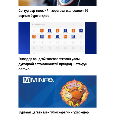
Согтуугаар тээврийн хэрэгсэл жолоодсон 69
зөрчил бүртгэгдлээ
Өнөөдөр сондгой тоогоор төгссөн улсын
дугаартай автомашинтай иргэдэд шатахуун
олгоно
Зургаан цагаан мэнгэтэй харагчин үхэр өдөр