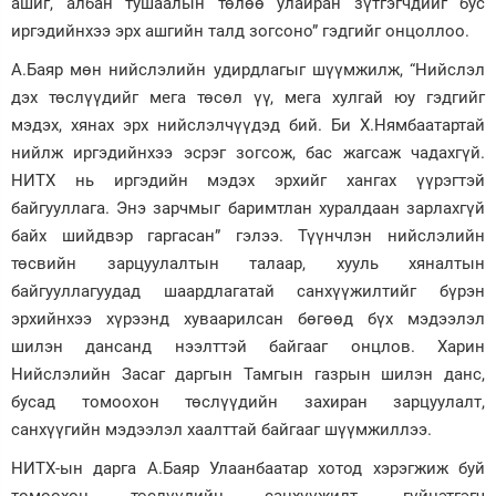
ашиг, албан тушаалын төлөө улайран зүтгэгчдийг бус
иргэдийнхээ эрх ашгийн талд зогсоно” гэдгийг онцоллоо.
А.Баяр мөн нийслэлийн удирдлагыг шүүмжилж, “Нийслэл
дэх төслүүдийг мега төсөл үү, мега хулгай юу гэдгийг
мэдэх, хянах эрх нийслэлчүүдэд бий. Би Х.Нямбаатартай
нийлж иргэдийнхээ эсрэг зогсож, бас жагсаж чадахгүй.
НИТХ нь иргэдийн мэдэх эрхийг хангах үүрэгтэй
байгууллага. Энэ зарчмыг баримтлан хуралдаан зарлахгүй
байх шийдвэр гаргасан” гэлээ. Түүнчлэн нийслэлийн
төсвийн зарцуулалтын талаар, хууль хяналтын
байгууллагуудад шаардлагатай санхүүжилтийг бүрэн
эрхийнхээ хүрээнд хуваарилсан бөгөөд бүх мэдээлэл
шилэн дансанд нээлттэй байгааг онцлов. Харин
Нийслэлийн Засаг даргын Тамгын газрын шилэн данс,
бусад томоохон төслүүдийн захиран зарцуулалт,
санхүүгийн мэдээлэл хаалттай байгааг шүүмжиллээ.
НИТХ-ын дарга А.Баяр Улаанбаатар хотод хэрэгжиж буй