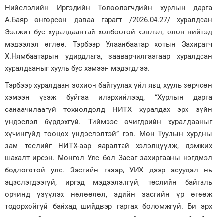
Нийслэлийн Иргэдийн Төлөөлөгчдийн хурлын дарга
Зурхай
А.Баяр өнгөрсөн даваа гарагт /2026.04.27/ хуралдсан
Ээлжит бус хуралдаантай холбоотой хэвлэл, олон нийтэд
мэдээлэл өглөө. Тэрбээр Улаанбаатар хотын Захирагч
Х.Нямбаатарын удирдлага, зааварчилгаагаар хуралдсан
хуралдааныг хууль бус хэмээн мэдэгдлээ.
Тэрбээр хуралдаан зохион байгуулах үйл явц хууль зөрчсөн
хэмээн үзэж буйгаа илэрхийлээд, “Хурлын дарга
санаачилаагүй тохиолдолд НИТХ хуралдах эрх зүйн
үндэслэл бүрдэхгүй. Тиймээс өчигдрийн хуралдааныг
хүчингүйд тооцох үндэслэлтэй” гэв. Мөн Туулын хурдны
зам төслийг НИТХ-аар яаралтай хэлэлцүүлж, дэмжих
шахалт ирсэн. Монгол Улс бол Засаг захиргааны нэгдмэл
бодлоготой улс. Засгийн газар, УИХ дээр асуудал нь
эцэслэгдээгүй, иргэд мэдээлэлгүй, төслийн байгаль
орчинд үзүүлэх нөлөөлөл, эдийн засгийн үр өгөөж
тодорхойгүй байхад шийдвэр гаргах боломжгүй. Би эрх