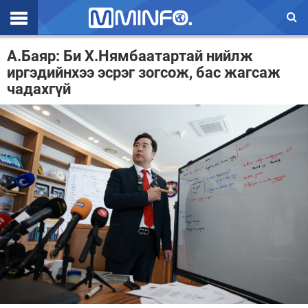
Эхлэл
А.Баяр: Би Х.Нямбаатартай нийлж
иргэдийнхээ эсрэг зогсож, бас жагсаж
Цаг агаар
чадахгүй
Валют ханш
Улс төр
Эдийн засаг
Үзэл бодол
Спорт
Нийгэм
Дэлхий
Энтертайнмэнт