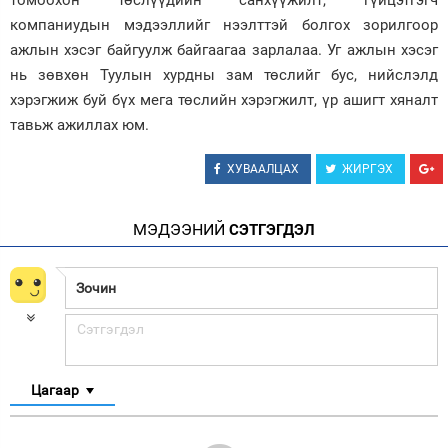
томоохон төслүүдийн санхүүжилт, гүйцэтгэгч
компаниудын мэдээллийг нээлттэй болгох зорилгоор
ажлын хэсэг байгуулж байгаагаа зарлалаа. Уг ажлын хэсэг
нь зөвхөн Туулын хурдны зам төслийг бус, нийслэлд
хэрэгжиж буй бүх мега төслийн хэрэгжилт, үр ашигт хяналт
тавьж ажиллах юм.
ХУВААЛЦАХ
ЖИРГЭХ
МЭДЭЭНИЙ
СЭТГЭГДЭЛ
Цагаар