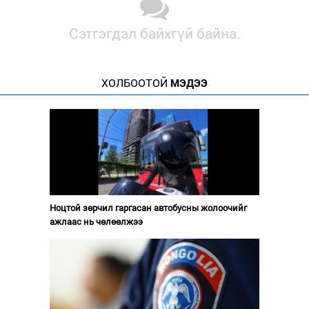
Сэтгэгдэл байхгүй байна.
ХОЛБООТОЙ
МЭДЭЭ
Ноцтой зөрчил гаргасан автобусны жолоочийг
ажлаас нь чөлөөлжээ