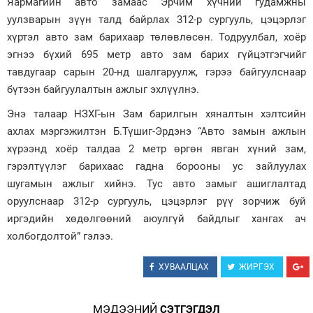
Яармагийн авто замаас Эрчим хүчний гудамжны
уулзварын зүүн талд байрлах 312-р сургууль, цэцэрлэг
Зурхай
хүртэл авто зам барихаар төлөвлөсөн. Тодруулбал, хоёр
эгнээ бүхий 695 метр авто зам барих гүйцэтгэгчийг
тавдугаар сарын 20-нд шалгаруулж, гэрээ байгуулснаар
бүтээн байгуулалтын ажлыг эхлүүлнэ.
Энэ талаар НЗХГ-ын Зам барилгын хяналтын хэлтсийн
ахлах мэргэжилтэн Б.Түшиг-Эрдэнэ “Авто замын ажлын
хүрээнд хоёр талдаа 2 метр өргөн явган хүний зам,
гэрэлтүүлэг барихаас гадна борооны ус зайлуулах
шугамын ажлыг хийнэ. Тус авто замыг ашиглалтад
оруулснаар 312-р сургууль, цэцэрлэг рүү зорчиж буй
иргэдийн хөдөлгөөний аюулгүй байдлыг хангах ач
холбогдолтой” гэлээ.
ХУВААЛЦАХ
ЖИРГЭХ
МЭДЭЭНИЙ
СЭТГЭГДЭЛ