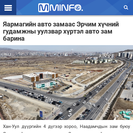
Эхлэл
Яармагийн авто замаас Эрчим хүчний
гудамжны уулзвар хүртэл авто зам
Цаг агаар
барина
Валют ханш
Улс төр
Эдийн засаг
Үзэл бодол
Спорт
Нийгэм
Дэлхий
Хан-Уул дүүргийн 4 дүгээр хороо, Наадамчдын зам буюу
Энтертайнмэнт