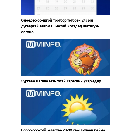
Өнөөдөр сондгой тоогоор төгссөн улсын
дугаартай автомашинтай иргэдэд шатахуун
олгоно
Зургаан цагаан мэнгэтэй харагчин үхэр өдөр
Бороо орохгүй, өдөртөө 28-30 хэм дулаан байна