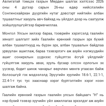
Авлигатай тэмцэх газрын Мөрдөн шалгах хэлтсээс 2026
оны 4 дүгээр сарын 26-ны өдөр нийслэлийн
Зурхай
Сонгинохайрхан дүүргийн нутаг дэвсгэрт нийтийн албан
тушаалтныг хахууль авч байхад нь үйлдэл дээр нь саатуулж
хойшлуулшгүйгээр баривчиллаа.
Монгол Улсын хилээр бараа, тээврийн хэрэгсэлд гаалийн
хяналт шалгалт хийх Гаалийн ерөнхий газрын эрх бүхий
албан тушаалтнууд нь бүрэн эрх, албан тушаалын байдлаа
урвуулан ашиглаж, бараа тээвэрлэгч аж ахуйн нэгжүүдийн
ашиг сонирхлын үүднээс гүйцэтгэх ёсгүй үйлдлийг
гүйцэтгэж хахууль авах, хууль бусаар олсон орлогын эх
үүсвэр, бодит шинж чанарыг өөрчлөн мөнгө угаасан байж
болзошгүй гэх мэдээлэлд Эрүүгийн хуулийн 18.6-1, 22.1-1,
22.4-1-т тус тус зааснаар хэрэг бүртгэлтийн хэрэг нээн
шалгаж байна.
Гаалийн ерөнхий газрын гаалийн улсын байцаагч “Н” нь
нэр бүхий тээвэр зуучийн үйл ажиллагаа эрхэлдэг аж ахуйн