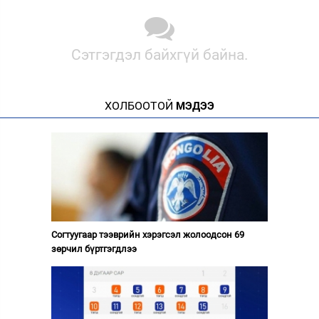
Сэтгэгдэл байхгүй байна.
ХОЛБООТОЙ
МЭДЭЭ
Согтуугаар тээврийн хэрэгсэл жолоодсон 69
зөрчил бүртгэгдлээ