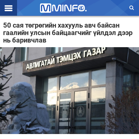
Эхлэл
50 сая төгрөгийн хахууль авч байсан
гаалийн улсын байцаагчийг үйлдэл дээр
Цаг агаар
нь баривчлав
Валют ханш
Улс төр
Эдийн засаг
Үзэл бодол
Спорт
Нийгэм
Дэлхий
Энтертайнмэнт