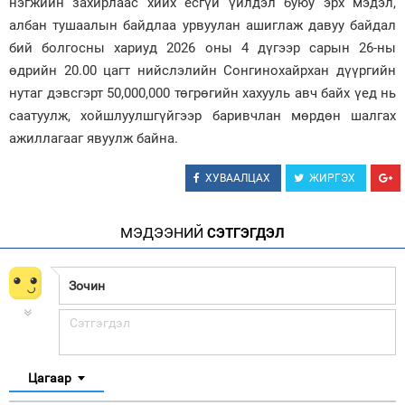
нэгжийн захирлаас хийх ёсгүй үйлдэл буюу эрх мэдэл,
албан тушаалын байдлаа урвуулан ашиглаж давуу байдал
бий болгосны хариуд 2026 оны 4 дүгээр сарын 26-ны
өдрийн 20.00 цагт нийслэлийн Сонгинохайрхан дүүргийн
нутаг дэвсгэрт 50,000,000 төгрөгийн хахууль авч байх үед нь
саатуулж, хойшлуулшгүйгээр баривчлан мөрдөн шалгах
ажиллагааг явуулж байна.
ХУВААЛЦАХ
ЖИРГЭХ
МЭДЭЭНИЙ
СЭТГЭГДЭЛ
Цагаар