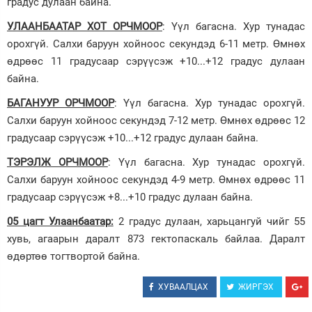
градус дулаан байна.
УЛААНБААТАР ХОТ ОРЧМООР
: Үүл багасна. Хур тунадас
орохгүй. Салхи баруун хойноос секундэд 6-11 метр. Өмнөх
өдрөөс 11 градусаар сэрүүсэж +10...+12 градус дулаан
байна.
БАГАНУУР ОРЧМООР
: Үүл багасна. Хур тунадас орохгүй.
Салхи баруун хойноос секундэд 7-12 метр. Өмнөх өдрөөс 12
градусаар сэрүүсэж +10...+12 градус дулаан байна.
ТЭРЭЛЖ ОРЧМООР
: Үүл багасна. Хур тунадас орохгүй.
Салхи баруун хойноос секундэд 4-9 метр. Өмнөх өдрөөс 11
градусаар сэрүүсэж +8...+10 градус дулаан байна.
05 цагт Улаанбаатар:
2 градус дулаан, харьцангуй чийг 55
хувь, агаарын даралт 873 гектопаскаль байлаа. Даралт
өдөртөө тогтвортой байна.
ХУВААЛЦАХ
ЖИРГЭХ