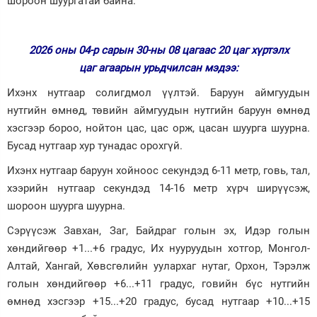
шороон шуургатай байна.
Зурхай
2026 оны 04-р сарын 30-ны 08 цагаас 20 цаг хүртэлх
цаг агаарын урьдчилсан мэдээ:
Ихэнх нутгаар солигдмол үүлтэй. Баруун аймгуудын
нутгийн өмнөд, төвийн аймгуудын нутгийн баруун өмнөд
хэсгээр бороо, нойтон цас, цас орж, цасан шуурга шуурна.
Бусад нутгаар хур тунадас орохгүй.
Ихэнх нутгаар баруун хойноос секундэд 6-11 метр, говь, тал,
хээрийн нутгаар секундэд 14-16 метр хүрч ширүүсэж,
шороон шуурга шуурна.
Сэрүүсэж Завхан, Заг, Байдраг голын эх, Идэр голын
хөндийгөөр +1...+6 градус, Их нууруудын хотгор, Монгол-
Алтай, Хангай, Хөвсгөлийн уулархаг нутаг, Орхон, Тэрэлж
голын хөндийгөөр +6...+11 градус, говийн бүс нутгийн
өмнөд хэсгээр +15...+20 градус, бусад нутгаар +10...+15