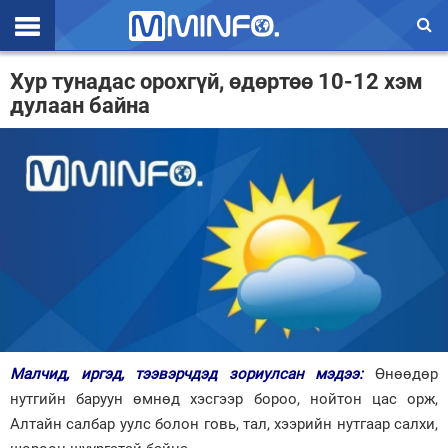
Эхлэл
Хур тунадас орохгүй, өдөртөө 10-12 хэм
дулаан байна
Цаг агаар
Валют ханш
Улс төр
Эдийн засаг
Үзэл бодол
Спорт
Нийгэм
Малчид, иргэд, тээвэрчдэд зориулсан мэдээ:
Өнөөдөр
Дэлхий
нутгийн баруун өмнөд хэсгээр бороо, нойтон цас орж,
Алтайн салбар уулс болон говь, тал, хээрийн нутгаар салхи,
Энтертайнмэнт