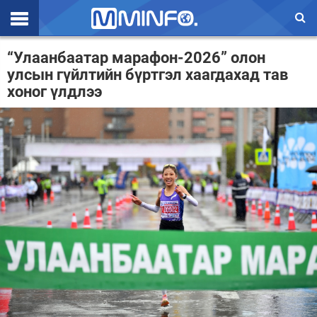
Эхлэл
“Улаанбаатар марафон-2026” олон
улсын гүйлтийн бүртгэл хаагдахад тав
Цаг агаар
хоног үлдлээ
Валют ханш
Улс төр
Эдийн засаг
Үзэл бодол
Спорт
Нийгэм
Дэлхий
Энтертайнмэнт