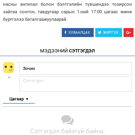
насны ангилал болон бэлтгэлийн түвшиндээ тохирсон
зайгаа сонгон, тавдугаар сарын 1-ний 17:00 цагаас өмнө
бүртгэлээ баталгаажуулаарай.
ХУВААЛЦАХ
ЖИРГЭХ
МЭДЭЭНИЙ
СЭТГЭГДЭЛ
Цагаар
Сэтгэгдэл байхгүй байна.