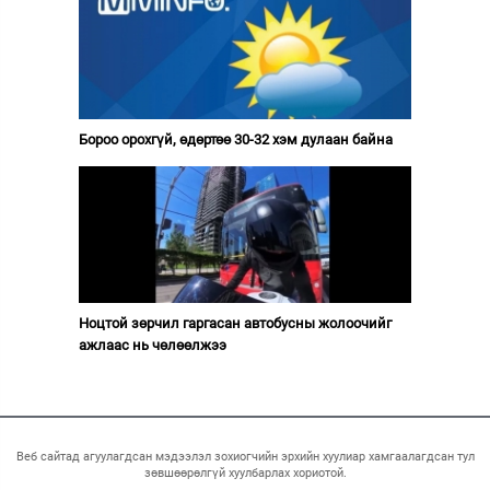
Бороо орохгүй, өдөртөө 30-32 хэм дулаан байна
Ноцтой зөрчил гаргасан автобусны жолоочийг
ажлаас нь чөлөөлжээ
Веб сайтад агуулагдсан мэдээлэл зохиогчийн эрхийн хуулиар хамгаалагдсан тул
зөвшөөрөлгүй хуулбарлах хориотой.