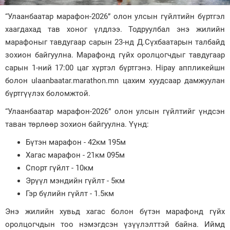
“Улаанбаатар марафон-2026” олон улсын гүйлтийн бүртгэл
Зурхай
хаагдахад тав хоног үлдлээ. Тодруулбал энэ жилийн
марафоныг тавдугаар сарын 23-нд Д.Сүхбаатарын талбайд
зохион байгуулна. Марафонд гүйх оролцогчдыг тавдугаар
сарын 1-ний 17:00 цаг хүртэл бүртгэнэ. Hipay аппликейшн
болон ulaanbaatar.marathon.mn цахим хуудсаар дамжуулан
бүртгүүлэх боломжтой.
“Улаанбаатар марафон-2026” олон улсын гүйлтийг үндсэн
таван төрлөөр зохион байгуулна. Үүнд:
Бүтэн марафон - 42км 195м
Хагас марафон - 21км 095м
Спорт гүйлт - 10км
Эрүүл мэндийн гүйлт - 5км
Гэр бүлийн гүйлт - 1.5км
Энэ жилийн хувьд хагас болон бүтэн марафонд гүйх
оролцогчдын тоо нэмэгдсэн үзүүлэлттэй байна. Иймд