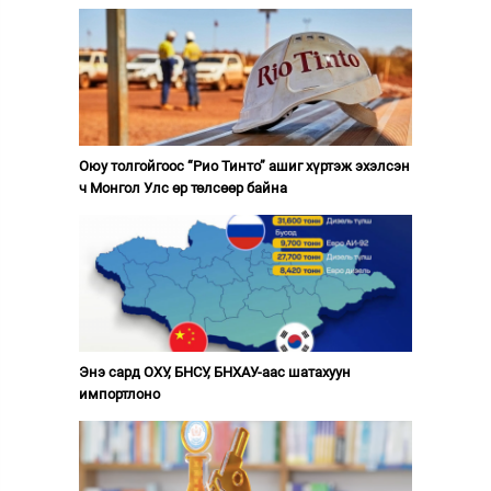
Оюу толгойгоос “Рио Тинто” ашиг хүртэж эхэлсэн
ч Монгол Улс өр төлсөөр байна
Энэ сард ОХУ, БНСУ, БНХАУ-аас шатахуун
импортлоно