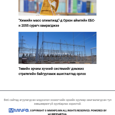
"Химийн масс олимпиад"-д Орхон аймгийн ЕБС-
н 2055 сурагч хамрагджээ
Төвийн эрчим хүчний системийг дэмжих
стратегийн байгууламж ашиглалтад орлоо
Веб сайтад агуулагдсан мэдээлэл зохиогчийн эрхийн хуулиар хамгаалагдсан тул
зөвшөөрөлгүй хуулбарлах хориотой.
COPYRIGHT © MMINFO.MN ALL RIGHTS RESERVED. POWERED BY
HUREEMEDIA.