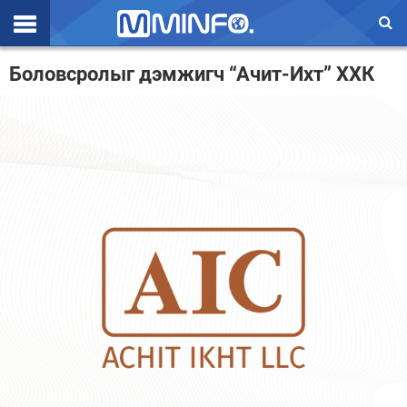
Эхлэл
Боловсролыг дэмжигч “Ачит-Ихт” ХХК
Цаг агаар
Валют ханш
Улс төр
Эдийн засаг
Үзэл бодол
Спорт
Нийгэм
Дэлхий
Энтертайнмэнт