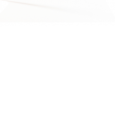
Зурхай