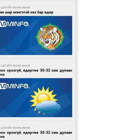
 цагийн өмнө өмнө
ан шар мэнгэтэй хөх бар өдөр
 цагийн өмнө өмнө
роо орохгүй, өдөртөө 30-32 хэм дулаан
йна
 цагийн өмнө өмнө
роо орохгүй, өдөртөө 30-32 хэм дулаан
йна