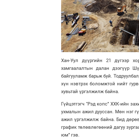
Хан-Уул дүүргийн 21 дүгээр хо
хамгаалалтын далан дээгүүр Шү
байгууламж барьж буй. Тодруулбал
хүн нэвтрэх боломжтой нийт гур
хувьтай үргэлжилж байна.
Гүйцэтгэгч “Рэд копс” ХХК-ийн за
ухмалын ажил дууссан. Мөн нэг гүү
ажил үргэлжилж байна. Бид дөрөв
график төлөвлөгөөний дагуу зурга
юм” гэв.