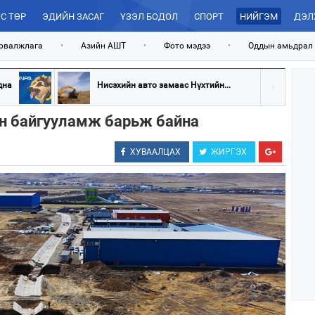
С ТӨР
ЭДИЙН ЗАСАГ
ҮЗЭЛ БОДОЛ
СПОРТ
НИЙГЭМ
ДЭЛ
рвалжлага
•
Азийн АШТ
•
Фото мэдээ
•
Оддын амьдрал
дна
Нисэхийн авто замаас Нүхтийн...
эн байгууламж барьж байна
ХУВААЛЦАХ
ЖИРГЭХ