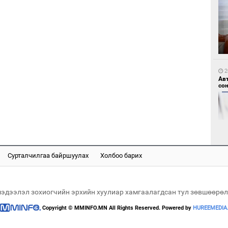
1
Мо
өн
2
Ав
со
1
Өн
ду
ол
Сурталчилгаа байршуулах
Холбоо барих
2
Хөш
мэдээлэл зохиогчийн эрхийн хуулиар хамгаалагдсан тул зөвшөөрөл
Copyright © MMINFO.MN All Rights Reserved. Powered by
HUREEMEDIA