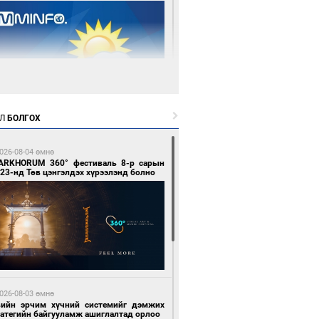
 өдрийн өмнө өмнө
Л
БОЛГОХ
цтой зөрчил гаргасан автобусны
лоочийг ажлаас нь чөлөөлжээ
026-08-04 өмнө
ARKHORUM 360° фестиваль 8-р сарын
23-нд Төв цэнгэлдэх хүрээлэнд болно
 өдрийн өмнө өмнө
гтуугаар тээврийн хэрэгсэл жолоодсон
зөрчил бүртгэгдлээ
026-08-03 өмнө
вийн эрчим хүчний системийг дэмжих
ратегийн байгууламж ашиглалтад орлоо