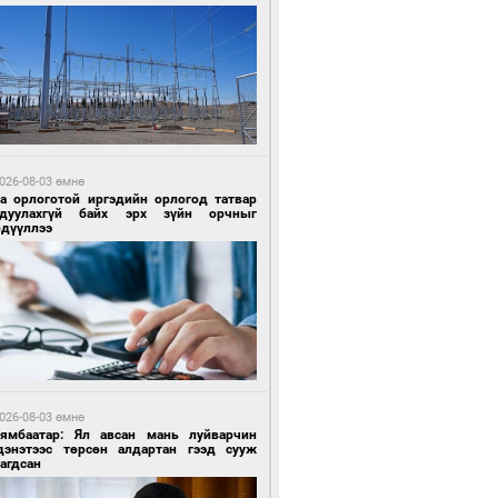
 өдрийн өмнө өмнө
ландын алдарт Boyzone хамтлагийн
шүүн Ronan Keating Монголд анх удаа
улна
026-08-03 өмнө
га орлоготой иргэдийн орлогод татвар
гдуулахгүй байх эрх зүйн орчныг
рдүүллээ
 өдрийн өмнө өмнө
ны эрчим хүчээр гэрэлтдэг үйлдвэр
026-08-03 өмнө
Нямбаатар: Ял авсан мань луйварчин
дэнэтээс төрсөн алдартан гээд сууж
агдсан