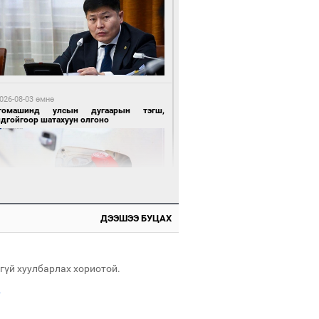
 өдрийн өмнө өмнө
нгол Улсын волейболын шигшээ баг
өөдөр Хятадын эсрэг тоглоно
026-08-03 өмнө
томашинд улсын дугаарын тэгш,
ндгойгоор шатахуун олгоно
 өдрийн өмнө өмнө
өөдөр сондгой тоогоор төгссөн улсын
гаартай автомашинтай иргэдэд шатахуун
гоно
ДЭЭШЭЭ БУЦАХ
026-08-03 өмнө
өө бүтсэн түүхийг өгүүлэх 7 баримт
гүй хуулбарлах хориотой.
.