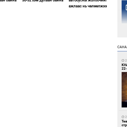
аан байна
30-32 хэм дулаан байна
автобусны жолоочийг
ажлаас нь чөлөөлжээ
1
САНА
Но
жо
2
KH
22-
1
Со
69 
2
Тө
ст