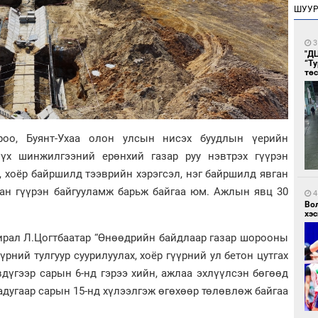
ШУУ
3
"Д
“Т
тө
роо, Буянт-Ухаа олон улсын нисэх буудлын үерийн
үх шинжилгээний ерөнхий газар руу нэвтрэх гүүрэн
, хоёр байршилд тээврийн хэрэгсэл, нэг байршилд явган
ван гүүрэн байгууламж барьж байгаа юм. Ажлын явц 30
4
Во
хэс
хирал Л.Цогтбаатар “Өнөөдрийн байдлаар газар шорооны
рний тулгуур суурилуулах, хоёр гүүрний ул бетон цутгах
дүгээр сарын 6-нд гэрээ хийн, ажлаа эхлүүлсэн бөгөөд
адугаар сарын 15-нд хүлээлгэж өгөхөөр төлөвлөж байгаа