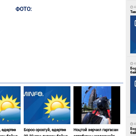
4
ФОТО:
Тав
4
Бо
ба
4
Бо
, өдөртөө
Бороо орохгүй, өдөртөө
Ноцтой зөрчил гаргасан
ба