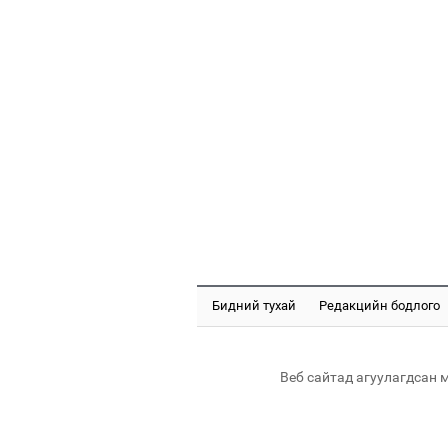
Бидний тухай
Редакцийн бодлого
Веб сайтад агуулагдсан 