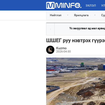
ЭХЛЭЛ
УЛ
Нийтлэл
•
Ярилцлага
•
Су
Үс засуулвал эд мал арви
ШШЕГ руу нэвтрэх гүүр
Kuzmo
2026-04-30