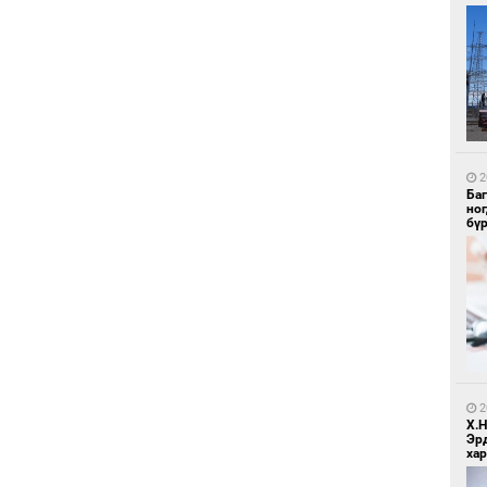
1
Ир
ги
ду
2
Ба
но
бү
1
Нар
2
Х.
Эр
хар