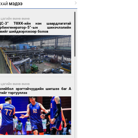
РХАЙ
МЭДЭЭ
 цагийн өмнө өмнө
ЦС-3” ТӨХК-ийн нэн шаардлагатай
урбингенератор-5”-ын шинэчлэлийн
свийг шийдвэрлэхээр болов
 цагийн өмнө өмнө
ллейбол эрэгтэйчүүдийн шигшээ баг А
гийг тэргүүллээ