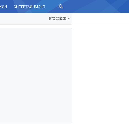
ХИЙ
ЭНТЕРТАЙНМЭНТ
ЗУРХАЙ
БҮХ СЭДЭВ