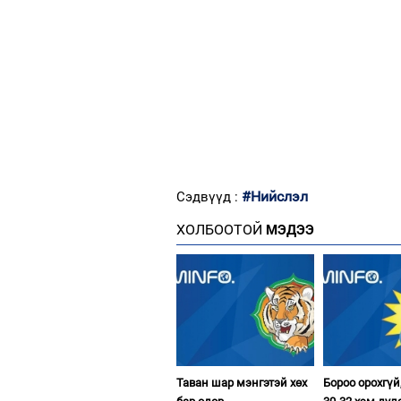
#Нийслэл
Сэдвүүд :
ХОЛБООТОЙ
МЭДЭЭ
Таван шар мэнгэтэй хөх
Бороо орохгүй