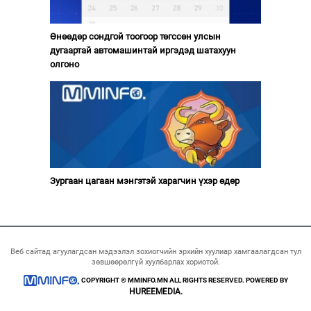
Өнөөдөр сондгой тоогоор төгссөн улсын
дугаартай автомашинтай иргэдэд шатахуун
олгоно
Зургаан цагаан мэнгэтэй харагчин үхэр өдөр
Веб сайтад агуулагдсан мэдээлэл зохиогчийн эрхийн хуулиар хамгаалагдсан тул
зөвшөөрөлгүй хуулбарлах хориотой.
COPYRIGHT © MMINFO.MN ALL RIGHTS RESERVED. POWERED BY
HUREEMEDIA.