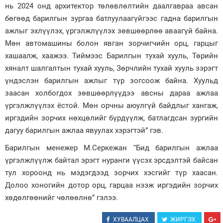
нь 2024 онд архитектор төлөвлөлтийн даалгавраа авсан
бөгөөд барилгын зургаа батлуулаагүйгээс гадна барилгын
ажлыг эхлүүлэх, үргэлжлүүлэх зөвшөөрлөө аваагүй байна.
Мөн автомашины болон явган зорчигчийн орц, гарцыг
хашаалж, хаажээ. Тиймээс Барилгын тухай хууль, Төрийн
хяналт шалгалтын тухай хууль, Зөрчлийн тухай хууль зэрэгт
үндэслэн барилгын ажлыг түр зогсоож байна. Хуульд
заасан холбогдох зөвшөөрлүүдээ авсны дараа ажлаа
үргэлжлүүлэх ёстой. Мөн орчны аюулгүй байдлыг хангаж,
иргэдийн зорчих нөхцөлийг бүрдүүлж, батлагдсан зургийн
дагуу барилгын ажлаа явуулах хэрэгтэй” гэв.
Барилгын менежер М.Серкежан “Бид барилгын ажлаа
үргэлжлүүлж байтал эрэгт нуранги үүсэх эрсдэлтэй байсан
тул хороонд нь мэдэгдээд зорчих хэсгийг түр хаасан.
Долоо хоногийн дотор орц, гарцаа нээж иргэдийн зорчих
хөдөлгөөнийг чөлөөлнө” гэлээ.
ХУВААЛЦАХ
ЖИРГЭХ