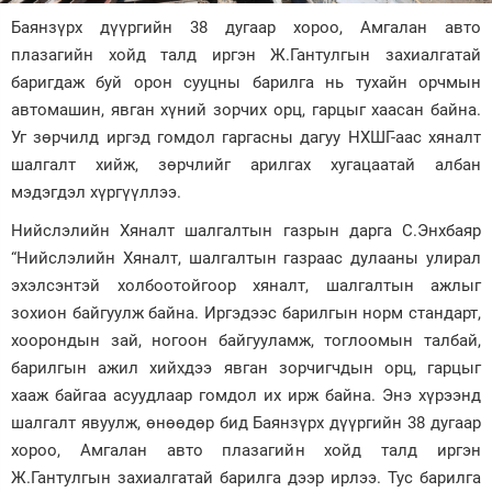
Баянзүрх дүүргийн 38 дугаар хороо, Амгалан авто
Зурхай
плазагийн хойд талд иргэн Ж.Гантулгын захиалгатай
баригдаж буй орон сууцны барилга нь тухайн орчмын
автомашин, явган хүний зорчих орц, гарцыг хаасан байна.
Уг зөрчилд иргэд гомдол гаргасны дагуу НХШГ-аас хяналт
шалгалт хийж, зөрчлийг арилгах хугацаатай албан
мэдэгдэл хүргүүллээ.
Нийслэлийн Хяналт шалгалтын газрын дарга С.Энхбаяр
“Нийслэлийн Хяналт, шалгалтын газраас дулааны улирал
эхэлсэнтэй холбоотойгоор хяналт, шалгалтын ажлыг
зохион байгуулж байна. Иргэдээс барилгын норм стандарт,
хоорондын зай, ногоон байгууламж, тоглоомын талбай,
барилгын ажил хийхдээ явган зорчигчдын орц, гарцыг
хааж байгаа асуудлаар гомдол их ирж байна. Энэ хүрээнд
шалгалт явуулж, өнөөдөр бид Баянзүрх дүүргийн 38 дугаар
хороо, Амгалан авто плазагийн хойд талд иргэн
Ж.Гантулгын захиалгатай барилга дээр ирлээ. Тус барилга