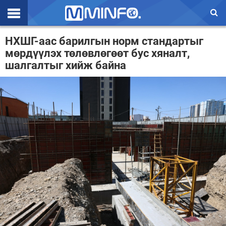
Эхлэл
НХШГ-аас барилгын норм стандартыг
мөрдүүлэх төлөвлөгөөт бус хяналт,
Цаг агаар
шалгалтыг хийж байна
Валют ханш
Улс төр
Эдийн засаг
Үзэл бодол
Спорт
Нийгэм
Дэлхий
Энтертайнмэнт