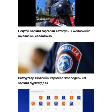
Ноцтой зөрчил гаргасан автобусны жолоочийг
ажлаас нь чөлөөлжээ
Согтуугаар тээврийн хэрэгсэл жолоодсон 69
зөрчил бүртгэгдлээ