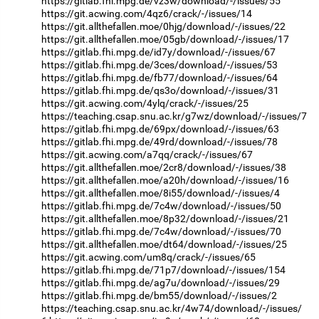
https://gitlab.fhi.mpg.de/vz3w/download/-/issues/55
https://git.acwing.com/4qz6/crack/-/issues/14
https://git.allthefallen.moe/0hjg/download/-/issues/22
https://git.allthefallen.moe/05gb/download/-/issues/17
https://gitlab.fhi.mpg.de/id7y/download/-/issues/67
https://gitlab.fhi.mpg.de/3ces/download/-/issues/53
https://gitlab.fhi.mpg.de/fb77/download/-/issues/64
https://gitlab.fhi.mpg.de/qs3o/download/-/issues/31
https://git.acwing.com/4ylq/crack/-/issues/25
https://teaching.csap.snu.ac.kr/g7wz/download/-/issues/7
https://gitlab.fhi.mpg.de/69px/download/-/issues/63
https://gitlab.fhi.mpg.de/49rd/download/-/issues/78
https://git.acwing.com/a7qq/crack/-/issues/67
https://git.allthefallen.moe/2cr8/download/-/issues/38
https://git.allthefallen.moe/a20h/download/-/issues/16
https://git.allthefallen.moe/8i55/download/-/issues/4
https://gitlab.fhi.mpg.de/7c4w/download/-/issues/50
https://git.allthefallen.moe/8p32/download/-/issues/21
https://gitlab.fhi.mpg.de/7c4w/download/-/issues/70
https://git.allthefallen.moe/dt64/download/-/issues/25
https://git.acwing.com/um8q/crack/-/issues/65
https://gitlab.fhi.mpg.de/71p7/download/-/issues/154
https://gitlab.fhi.mpg.de/ag7u/download/-/issues/29
https://gitlab.fhi.mpg.de/bm55/download/-/issues/2
https://teaching.csap.snu.ac.kr/4w74/download/-/issues/