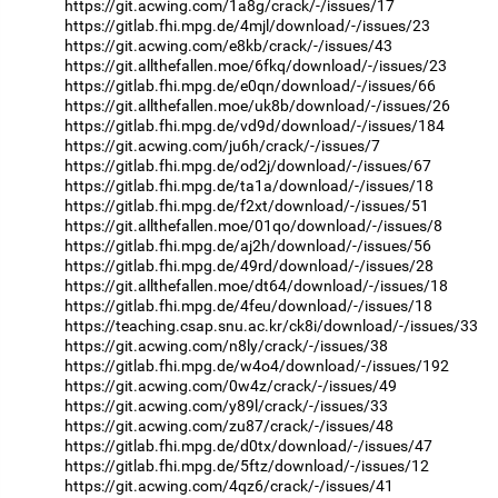
https://git.acwing.com/1a8g/crack/-/issues/17
https://gitlab.fhi.mpg.de/4mjl/download/-/issues/23
https://git.acwing.com/e8kb/crack/-/issues/43
https://git.allthefallen.moe/6fkq/download/-/issues/23
https://gitlab.fhi.mpg.de/e0qn/download/-/issues/66
https://git.allthefallen.moe/uk8b/download/-/issues/26
https://gitlab.fhi.mpg.de/vd9d/download/-/issues/184
https://git.acwing.com/ju6h/crack/-/issues/7
https://gitlab.fhi.mpg.de/od2j/download/-/issues/67
https://gitlab.fhi.mpg.de/ta1a/download/-/issues/18
https://gitlab.fhi.mpg.de/f2xt/download/-/issues/51
https://git.allthefallen.moe/01qo/download/-/issues/8
https://gitlab.fhi.mpg.de/aj2h/download/-/issues/56
https://gitlab.fhi.mpg.de/49rd/download/-/issues/28
https://git.allthefallen.moe/dt64/download/-/issues/18
https://gitlab.fhi.mpg.de/4feu/download/-/issues/18
https://teaching.csap.snu.ac.kr/ck8i/download/-/issues/33
https://git.acwing.com/n8ly/crack/-/issues/38
https://gitlab.fhi.mpg.de/w4o4/download/-/issues/192
https://git.acwing.com/0w4z/crack/-/issues/49
https://git.acwing.com/y89l/crack/-/issues/33
https://git.acwing.com/zu87/crack/-/issues/48
https://gitlab.fhi.mpg.de/d0tx/download/-/issues/47
https://gitlab.fhi.mpg.de/5ftz/download/-/issues/12
https://git.acwing.com/4qz6/crack/-/issues/41