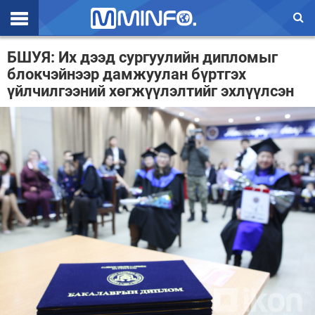
Эхлэл
БШУЯ: Их дээд сургуулийн дипломыг
блокчэйнээр дамжуулан бүртгэх
Цаг агаар
үйлчилгээний хөгжүүлэлтийг эхлүүлсэн
Валют ханш
Улс төр
Эдийн засаг
Үзэл бодол
Спорт
Нийгэм
Дэлхий
Энтертайнмэнт