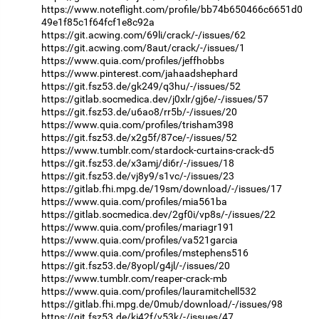
https://www.noteflight.com/profile/bb74b650466c6651d0
49e1f85c1f64fcf1e8c92a
https://git.acwing.com/69li/crack/-/issues/62
https://git.acwing.com/8aut/crack/-/issues/1
https://www.quia.com/profiles/jeffhobbs
https://www.pinterest.com/jahaadshephard
https://git.fsz53.de/gk249/q3hu/-/issues/52
https://gitlab.socmedica.dev/j0xlr/gj6e/-/issues/57
https://git.fsz53.de/u6ao8/rr5b/-/issues/20
https://www.quia.com/profiles/trisham398
https://git.fsz53.de/x2g5f/87ce/-/issues/52
https://www.tumblr.com/stardock-curtains-crack-d5
https://git.fsz53.de/x3amj/di6r/-/issues/18
https://git.fsz53.de/vj8y9/s1vc/-/issues/23
https://gitlab.fhi.mpg.de/19sm/download/-/issues/17
https://www.quia.com/profiles/mia561ba
https://gitlab.socmedica.dev/2gf0i/vp8s/-/issues/22
https://www.quia.com/profiles/mariagr191
https://www.quia.com/profiles/va521garcia
https://www.quia.com/profiles/mstephens516
https://git.fsz53.de/8yopl/g4jl/-/issues/20
https://www.tumblr.com/reaper-crack-mb
https://www.quia.com/profiles/lauramitchell532
https://gitlab.fhi.mpg.de/0mub/download/-/issues/98
https://git.fsz53.de/ki42f/v53k/-/issues/47