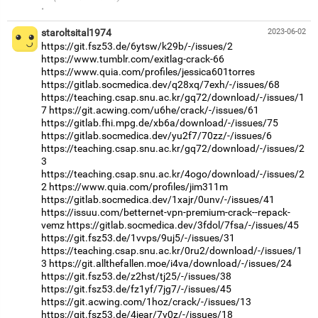
·
staroltsital1974
2023-06-02
https://git.fsz53.de/6ytsw/k29b/-/issues/2
https://www.tumblr.com/exitlag-crack-66
https://www.quia.com/profiles/jessica601torres
https://gitlab.socmedica.dev/q28xq/7exh/-/issues/68
https://teaching.csap.snu.ac.kr/gq72/download/-/issues/1
7
https://git.acwing.com/u6he/crack/-/issues/61
https://gitlab.fhi.mpg.de/xb6a/download/-/issues/75
https://gitlab.socmedica.dev/yu2f7/70zz/-/issues/6
https://teaching.csap.snu.ac.kr/gq72/download/-/issues/2
3
https://teaching.csap.snu.ac.kr/4ogo/download/-/issues/2
2
https://www.quia.com/profiles/jim311m
https://gitlab.socmedica.dev/1xajr/0unv/-/issues/41
https://issuu.com/betternet-vpn-premium-crack--repack-
vemz
https://gitlab.socmedica.dev/3fdol/7fsa/-/issues/45
https://git.fsz53.de/1vvps/9uj5/-/issues/31
https://teaching.csap.snu.ac.kr/0ru2/download/-/issues/1
3
https://git.allthefallen.moe/i4va/download/-/issues/24
https://git.fsz53.de/z2hst/tj25/-/issues/38
https://git.fsz53.de/fz1yf/7jg7/-/issues/45
https://git.acwing.com/1hoz/crack/-/issues/13
https://git.fsz53.de/4jear/7v0z/-/issues/18