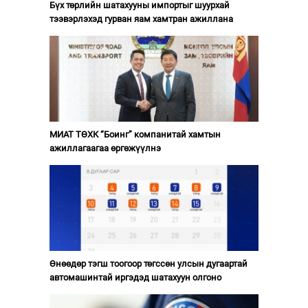
Бүх төрлийн шатахууны импортыг шуурхай
тээвэрлэхэд гурван яам хамтран ажиллана
МИАТ ТӨХК “Боинг” компанитай хамтын
ажиллагаагаа өргөжүүлнэ
Өнөөдөр тэгш тоогоор төгссөн улсын дугаартай
автомашинтай иргэдэд шатахуун олгоно