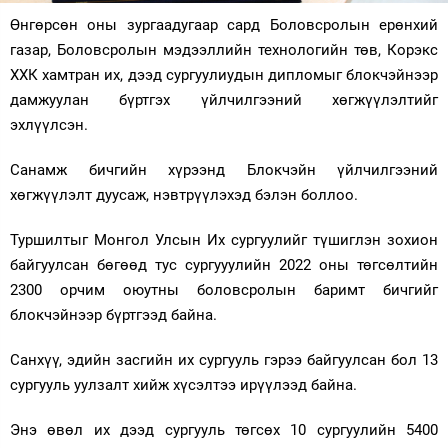
Өнгөрсөн оны зургаадугаар сард Боловсролын ерөнхий
Зурхай
газар, Боловсролын мэдээллийн технологийн төв, Корэкс
ХХК хамтран их, дээд сургуулиудын дипломыг блокчэйнээр
дамжуулан бүртгэх үйлчилгээний хөгжүүлэлтийг
эхлүүлсэн.
Санамж бичгийн хүрээнд Блокчэйн үйлчилгээний
хөгжүүлэлт дуусаж, нэвтрүүлэхэд бэлэн боллоо.
Туршилтыг Монгол Улсын Их сургуулийг түшиглэн зохион
байгуулсан бөгөөд тус сургууулийн 2022 оны төгсөлтийн
2300 орчим оюутны боловсролын баримт бичгийг
блокчэйнээр бүртгээд байна.
Санхүү, эдийн засгийн их сургууль гэрээ байгуулсан бол 13
сургууль уулзалт хийж хүсэлтээ ирүүлээд байна.
Энэ өвөл их дээд сургууль төгсөх 10 сургуулийн 5400