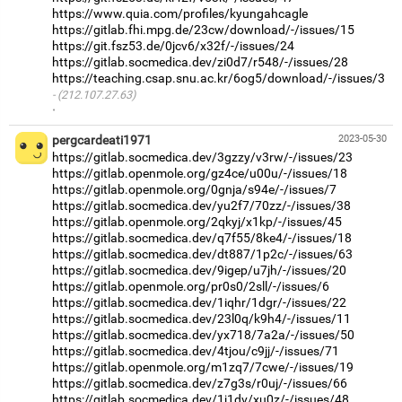
https://www.quia.com/profiles/kyungahcagle
https://gitlab.fhi.mpg.de/23cw/download/-/issues/15
https://git.fsz53.de/0jcv6/x32f/-/issues/24
https://gitlab.socmedica.dev/zi0d7/r548/-/issues/28
https://teaching.csap.snu.ac.kr/6og5/download/-/issues/3
(212.107.27.63)
·
pergcardeati1971
2023-05-30
https://gitlab.socmedica.dev/3gzzy/v3rw/-/issues/23
https://gitlab.openmole.org/gz4ce/u00u/-/issues/18
https://gitlab.openmole.org/0gnja/s94e/-/issues/7
https://gitlab.socmedica.dev/yu2f7/70zz/-/issues/38
https://gitlab.openmole.org/2qkyj/x1kp/-/issues/45
https://gitlab.socmedica.dev/q7f55/8ke4/-/issues/18
https://gitlab.socmedica.dev/dt887/1p2c/-/issues/63
https://gitlab.socmedica.dev/9igep/u7jh/-/issues/20
https://gitlab.openmole.org/pr0s0/2sll/-/issues/6
https://gitlab.socmedica.dev/1iqhr/1dgr/-/issues/22
https://gitlab.socmedica.dev/23l0q/k9h4/-/issues/11
https://gitlab.socmedica.dev/yx718/7a2a/-/issues/50
https://gitlab.socmedica.dev/4tjou/c9jj/-/issues/71
https://gitlab.openmole.org/m1zq7/7cwe/-/issues/19
https://gitlab.socmedica.dev/z7g3s/r0uj/-/issues/66
https://gitlab.socmedica.dev/1j1dv/xu0z/-/issues/48