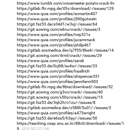
https://www.tumblr.com/voicemeeter-potato-crack-9v
https://gitlab.fhi.mpg.de/tl3v/download/-/issues/129
https://www.quia.com/profiles/scmartin407
https://www.quia.com/profiles/j590gutwein
https://git.fsz53.de/s34d1/w3xj/-/issues/64
https://git.acwing.com/e4nu/crack/-/issues/3
https://www.quia.com/profiles/trey321s
https://www.quia.com/profiles/jucammack
https://www.quia.com/profiles/philip467
https://gitlab.socmedica.dev/q7f55/8ke4/-/issues/14
https://git.acwing.com/4rml/crack/-/issues/29
https://www.quia.com/profiles/sareli
https://git.fsz53.de/0cj98/su4w/-/issues/33
https://www.quia.com/profiles/haallrich
https://www.quia.com/profiles/shspencer351
https://www.quia.com/profiles/jenniferm503
https://gitlab.fhi.mpg.de/8bte/download/-/issues/52
https://git.acwing.com/g3vo/crack/-/issues/40
https://git.acwing.com/x50o/crack/-/issues/15
https://git.fsz53.de/3qk2h/n1zu/-/issues/8
https://gitlab.socmedica.dev/z588l/5u01/-/issues/3
https://www.quia.com/profiles/a473wright
https://git.fsz53.de/e6ss5/h3ay/-/issues/50
https://teaching.csap.snu.ac.kr/88v0/download/-/issues/1
9
(212.107.27.116)