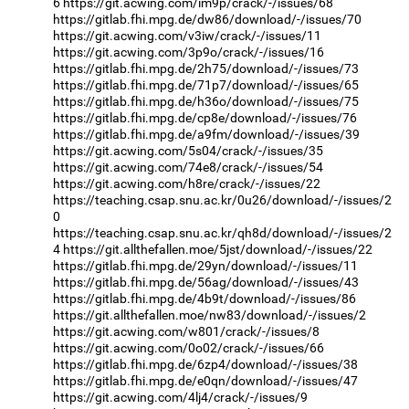
6
https://git.acwing.com/im9p/crack/-/issues/68
https://gitlab.fhi.mpg.de/dw86/download/-/issues/70
https://git.acwing.com/v3iw/crack/-/issues/11
https://git.acwing.com/3p9o/crack/-/issues/16
https://gitlab.fhi.mpg.de/2h75/download/-/issues/73
https://gitlab.fhi.mpg.de/71p7/download/-/issues/65
https://gitlab.fhi.mpg.de/h36o/download/-/issues/75
https://gitlab.fhi.mpg.de/cp8e/download/-/issues/76
https://gitlab.fhi.mpg.de/a9fm/download/-/issues/39
https://git.acwing.com/5s04/crack/-/issues/35
https://git.acwing.com/74e8/crack/-/issues/54
https://git.acwing.com/h8re/crack/-/issues/22
https://teaching.csap.snu.ac.kr/0u26/download/-/issues/2
0
https://teaching.csap.snu.ac.kr/qh8d/download/-/issues/2
4
https://git.allthefallen.moe/5jst/download/-/issues/22
https://gitlab.fhi.mpg.de/29yn/download/-/issues/11
https://gitlab.fhi.mpg.de/56ag/download/-/issues/43
https://gitlab.fhi.mpg.de/4b9t/download/-/issues/86
https://git.allthefallen.moe/nw83/download/-/issues/2
https://git.acwing.com/w801/crack/-/issues/8
https://git.acwing.com/0o02/crack/-/issues/66
https://gitlab.fhi.mpg.de/6zp4/download/-/issues/38
https://gitlab.fhi.mpg.de/e0qn/download/-/issues/47
https://git.acwing.com/4lj4/crack/-/issues/9