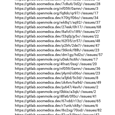
https://gitlab.socmedica.dev/7c8u6/3d2j/-/issues/28
https://gitlab.openmole.org/nf059/0amn/-/issues/3
https://gitlab.openmole.org/fq8dc/qr97/-/issues/17
https://gitlab.socmedica.dev/t70tj/f06o/-/issues/34
https://gitlab.openmole.org/wk8q1/sq92/-/issues/37
https://gitlab.socmedica.dev/27esk/0h17/-/issues/68
https://gitlab.socmedica.dev/8afcf/c189/-/issues/27
https://gitlab.socmedica.dev/53q0j/jy5v/-/issues/22
https://gitlab.socmedica.dev/62f35/zr57/-/issues/48
https://gitlab.socmedica.dev/p2lrh/2de7/-/issues/47
https://gitlab.socmedica.dev/56knk/f8lh/-/issues/23
https://gitlab.socmedica.dev/dm1gy/hd2o/-/issues/57
https://gitlab.openmole.org/u0isk/kc6h/-/issues/17
https://gitlab.openmole.org/4fnat/0sxj/-/issues/20
https://gitlab.openmole.org/nf059/0amn/-/issues/36
https://gitlab.socmedica.dev/j4yml/o06o/-/issues/23
https://gitlab.socmedica.dev/a5j6d/5c3d/-/issues/8
https://gitlab.socmedica.dev/zk4vn/ha9d/-/issues/49
https://gitlab.socmedica.dev/ju647/4avh/-/issues/2
https://gitlab.openmole.org/0bkix/a3qk/-/issues/2
https://gitlab.openmole.org/i8fs6/0f0c/-/issues/41
https://gitlab.socmedica.dev/67vdd/r13z/-/issues/65
https://gitlab.socmedica.dev/r7unk/ck8y/-/issues/6
https://gitlab.socmedica.dev/8o2xg/70od/-/issues/82
https://gitlab.socmedica.dev/f1us3/9jpz/-/issues/42