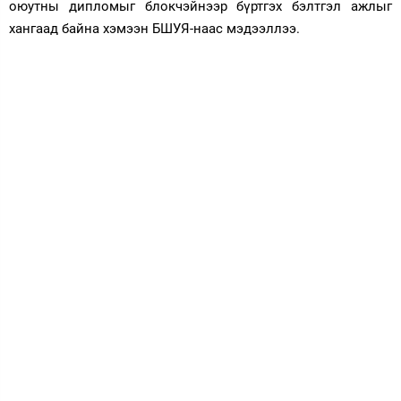
оюутны дипломыг блокчэйнээр бүртгэх бэлтгэл ажлыг
хангаад байна хэмээн БШУЯ-наас мэдээллээ.