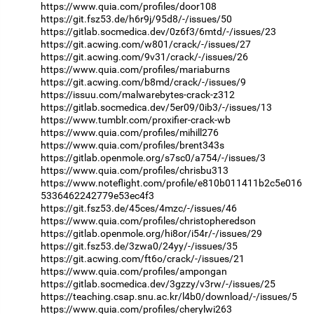
https://www.quia.com/profiles/door108
https://git.fsz53.de/h6r9j/95d8/-/issues/50
https://gitlab.socmedica.dev/0z6f3/6mtd/-/issues/23
https://git.acwing.com/w801/crack/-/issues/27
https://git.acwing.com/9v31/crack/-/issues/26
https://www.quia.com/profiles/mariaburns
https://git.acwing.com/b8md/crack/-/issues/9
https://issuu.com/malwarebytes-crack-z312
https://gitlab.socmedica.dev/5er09/0ib3/-/issues/13
https://www.tumblr.com/proxifier-crack-wb
https://www.quia.com/profiles/mihill276
https://www.quia.com/profiles/brent343s
https://gitlab.openmole.org/s7sc0/a754/-/issues/3
https://www.quia.com/profiles/chrisbu313
https://www.noteflight.com/profile/e810b011411b2c5e016
5336462242779e53ec4f3
https://git.fsz53.de/45ces/4mzc/-/issues/46
https://www.quia.com/profiles/christopheredson
https://gitlab.openmole.org/hi8or/i54r/-/issues/29
https://git.fsz53.de/3zwa0/24yy/-/issues/35
https://git.acwing.com/ft6o/crack/-/issues/21
https://www.quia.com/profiles/ampongan
https://gitlab.socmedica.dev/3gzzy/v3rw/-/issues/25
https://teaching.csap.snu.ac.kr/l4b0/download/-/issues/5
https://www.quia.com/profiles/cherylwi263