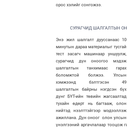
орос хэлийг сонгожээ.
СУРАГЧИД ШАЛГАЛТЫН ОН
Энэ жил шалгалт дууссанаас 10
минутын дараа материалыг тусгай
тест засагч машинаар уншуулж,
сурагчид дүн оноогоо мэдэж
шалгалтын танхимаас гарах
боломжтой болжээ. Улсын
хэмжээнд бэлтгэсэн 49
шалгалтын байрны нэгдсэн бүх
дүнг БҮТ-ийн төвийн жагсаалтад
тухайн өдөрт нь багтааж, олон
нийтэд нээлттэйгээр мэдээллэж
ажиллана. Дүн оноог олон улсын
үнэлгээний аргачлалаар тооцож 