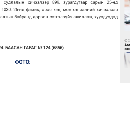
м судлалын хичээлээр 899, зурагдугаар сарын 25-нд
1030, 26-нд физик, орос хэл, монгол хэлний хичээлээр
галтын байранд дөрвөн сэтгэлзүйч ажиллаж, хүүхдүүдэд
1
Но
жо
2
Ав
. БААСАН ГАРАГ. № 124 (6856)
со
ФОТО:
1
Со
69 
2
Хө
та