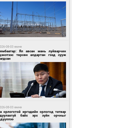
4 цагийн өмнө өмнө
роо орохгүй, өдөртөө 30-32 хэм дулаан
йна
026-08-03 өмнө
Нямбаатар: Ял авсан мань луйварчин
дэнэтээс төрсөн алдартан гээд сууж
агдсан
4 цагийн өмнө өмнө
роо орохгүй, өдөртөө 30-32 хэм дулаан
йна
026-08-03 өмнө
га орлоготой иргэдийн орлогод татвар
гдуулахгүй байх эрх зүйн орчныг
рдүүллээ