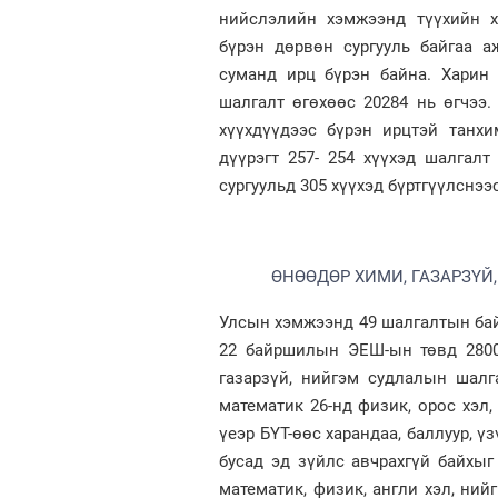
нийслэлийн хэмжээнд түүхийн х
бүрэн дөрвөн сургууль байгаа 
суманд ирц бүрэн байна. Харин
шалгалт өгөхөөс 20284 нь өгчээ.
хүүхдүүдээс бүрэн ирцтэй танхи
дүүрэгт 257- 254 хүүхэд шалгалт
сургуульд 305 хүүхэд бүртгүүлснээс
ӨНӨӨДӨР ХИМИ, ГАЗАРЗҮ
Улсын хэмжээнд 49 шалгалтын байр
22 байршилын ЭЕШ-ын төвд 2800
газарзүй, нийгэм судлалын шалг
математик 26-нд физик, орос хэл
үеэр БҮТ-өөс харандаа, баллуур, үз
бусад эд зүйлс авчрахгүй байхыг
математик, физик, англи хэл, нийг