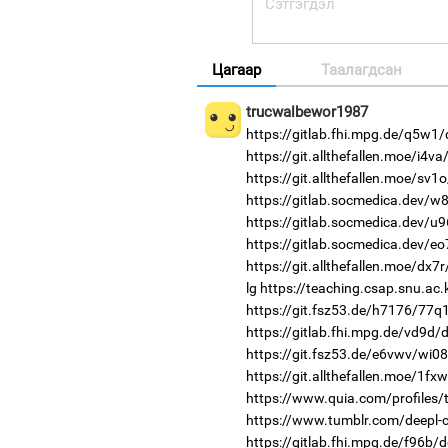
Цагаар
Таалагдсан
trucwalbewor1987
https://gitlab.fhi.mpg.de/q5w1
https://git.allthefallen.moe/i4
https://git.allthefallen.moe/sv
https://gitlab.socmedica.dev/w
https://gitlab.socmedica.dev/u
https://gitlab.socmedica.dev/eo
https://git.allthefallen.moe/dx
lg
https://teaching.csap.snu.ac
https://git.fsz53.de/h7176/77q
https://gitlab.fhi.mpg.de/vd9d
https://git.fsz53.de/e6vwv/wi08
https://git.allthefallen.moe/1f
https://www.quia.com/profiles/
https://www.tumblr.com/deepl-c
https://gitlab.fhi.mpg.de/f96b/