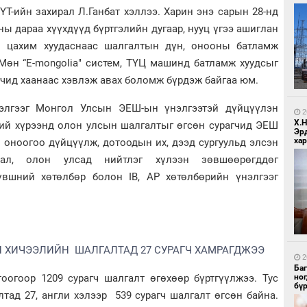
Т-ийн захирал Л.Ганбат хэллээ. Харин энэ сарын 28-нд
 дараа хүүхдүүд бүртгэлийн дугаар, нууц үгээ ашиглан
 цахим хуудаснаас шалгалтын дүн, онооны батламж
Мөн “Е-mongolia" систем, ТҮЦ машинд батламж хуудсыг
гчид хаанаас хэвлэж авах боломж бүрдэж байгаа юм.
1
Бо
лгээг Монгол Улсын ЭЕШ-ын үнэлгээтэй дүйцүүлэн
ба
2
Х.
ний хүрээнд олон улсын шалгалтыг өгсөн сурагчид ЭЕШ
Эр
хар
 оноогоо дүйцүүлж, дотоодын их, дээд сургуульд элсэн
бал, олон улсад нийтлэг хүлээн зөвшөөрөгддөг
үвшний хөтөлбөр болон IB, AР хөтөлбөрийн үнэлгээг
1
Бо
Н ХИЧЭЭЛИЙН ШАЛГАЛТАД 27 СУРАГЧ ХАМРАГДЖЭЭ
ба
2
Ба
оогоор 1209 сурагч шалгалт өгөхөөр бүртгүүлжээ. Тус
но
бү
тад 27, англи хэлээр 539 сурагч шалгалт өгсөн байна.