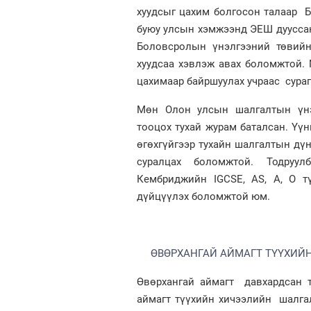
хуудсыг цахим болгосон талаар БҮ
буюу улсын хэмжээнд ЭЕШ дууссаны
Боловсролын үнэлгээний төвийн
хуудсаа хэвлэж авах боломжтой. 
цахимаар байршуулах учраас сура
Мөн Олон улсын шалгалтын үнэ
тооцох тухай журам баталсан. Үү
өгөхгүйгээр тухайн шалгалтын дүн
суралцах боломжтой. Тодруул
Кембриджийн IGCSE, AS, A, O т
дүйцүүлэх боломжтой юм.
ӨВӨРХАНГАЙ АЙМАГТ ТҮҮХИЙ
Өвөрхангай аймагт давхардсан т
аймагт түүхийн хичээлийн шалгал