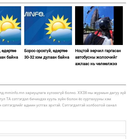
1
Ир
ги
ду
2
“Ну
, өдөртөө
Бороо орохгүй, өдөртөө
Ноцтой зөрчил гаргасан
аан байна
30-32 хэм дулаан байна
автобусны жолоочийг
ажлаас нь чөлөөлжээ
1
Нар
2
Хөш
лд mminfo.mn хариуцлага хүлээхгүй болно. ХХЗХ-ны журмын дагуу зүй
тул ТА сэтгэгдэл бичихдээ хууль зүйн болон ёс суртахууны хэм
н сэтгэгдлийг админ устгах эрхтэй. Сэтгэгдэлтэй холбоотой санал
1