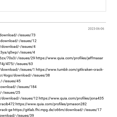
Мо
өн
2
"Х
ЕБС
2023-06-06
/download/-/issues/73
va/download/-/issues/12
1o/download/-/issues/4
1
83ya/q0wp/-/issues/4
Өн
ду
2
96zx/70s3/-/issues/29
https://www.quia.com/profiles/jeffmasar
ол
Ав
тат
74j/4l75/-/issues/63
7r/download/-/issues/1
https://www.tumblr.com/gitkraken-crack-
.kr/4ogo/download/-/issues/38
1/-/issues/45
/download/-/issues/184
/-/issues/25
xw/download/-/issues/12
https://www.quia.com/profiles/jona435
tracib472
https://www.quia.com/profiles/pmason282
1
УИ
2
rack-ge
https://gitlab.fhi.mpg.de/o66m/download/-/issues/17
тэн
Са
мэ
download/-/issues/39