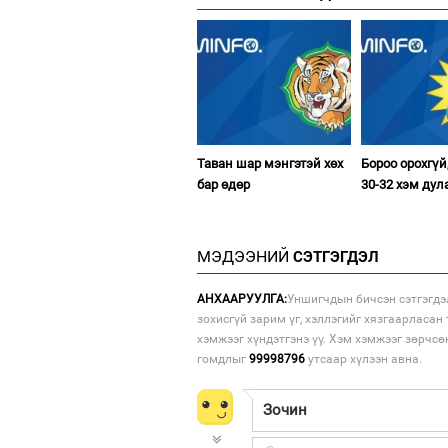
Таван шар мэнгэтэй хөх
Бороо орохгүй
бар өдөр
30-32 хэм дул
МЭДЭЭНИЙ
СЭТГЭГДЭЛ
АНХААРУУЛГА:
Уншигчдын бичсэн сэтгэгдэ
зохисгүй зарим үг, хэллэгийг хязгаарласан 
хэмжээг хүндэтгэнэ үү. Хэм хэмжээг зөрчсө
гомдлыг
99998796
утсаар хүлээн авна.