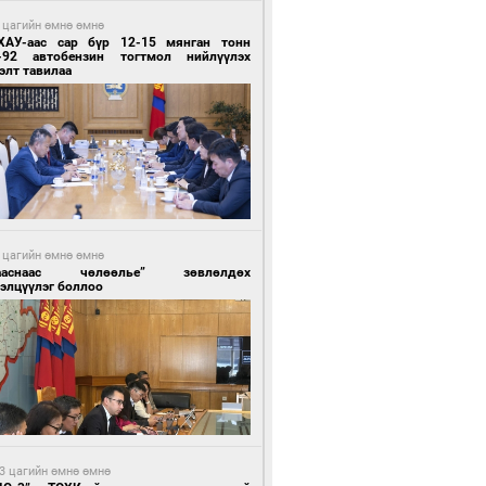
 цагийн өмнө өмнө
ХАУ-аас сар бүр 12-15 мянган тонн
-92 автобензин тогтмол нийлүүлэх
элт тавилаа
 цагийн өмнө өмнө
ааснаас чөлөөлье” зөвлөлдөх
элцүүлэг боллоо
3 цагийн өмнө өмнө