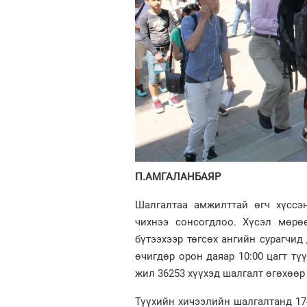
П.АМГАЛАНБАЯР
Шалгалтаа амжилттай өгч хүссэ
чихнээ сонсогдлоо. Хүсэл мөрө
бүтээхээр төгсөх ангийн сурагчи
өчигдөр орон даяар 10:00 цагт тү
жил 36253 хүүхэд шалгалт өгөхөөр 
Түүхийн хичээлийн шалгалтанд 174