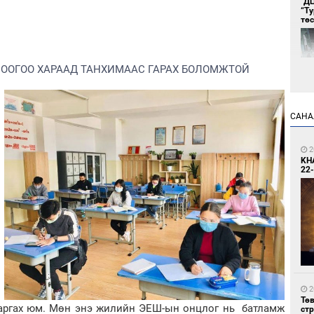
"Д
“Т
тө
ООГОО ХАРААД ТАНХИМААС ГАРАХ БОЛОМЖТОЙ
САНА
1
Во
2
хэс
KH
22-
1
Тав
2
Тө
гаргах юм. Мөн энэ жилийн ЭЕШ-ын онцлог нь батламж
ст