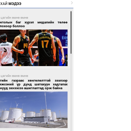
РХАЙ
МЭДЭЭ
 цагийн өмнө өмнө
нголын баг хүрэл медалийн төлөө
глохоор боллоо
 цагийн өмнө өмнө
сгийн газраас хөнгөлөлттэй зээлээр
мжсэний үр дүнд шатахуун хадгалах
нууд эхнээсээ ашиглалтад орж байна