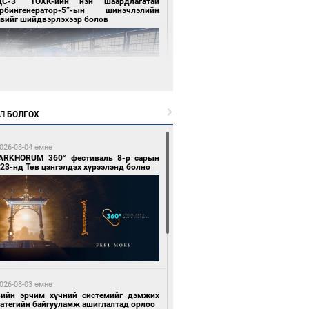
ЦС-3” ТӨХК-ийн нэн шаардлагатай
урбингенератор-5”-ын шинэчлэлийн
свийг шийдвэрлэхээр болов
Л
БОЛГОХ
3 цагийн өмнө өмнө
ллейбол эрэгтэйчүүдийн шигшээ баг А
026-08-04 өмнө
гийг тэргүүллээ
ARKHORUM 360° фестиваль 8-р сарын
23-нд Төв цэнгэлдэх хүрээлэнд болно
3 цагийн өмнө өмнө
ан шар мэнгэтэй хөх бар өдөр
026-08-03 өмнө
вийн эрчим хүчний системийг дэмжих
ратегийн байгууламж ашиглалтад орлоо