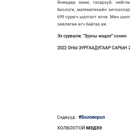
Өнөөдөр хими, газарзүй, нийгэ
биологи, математикийн хичээлээр 
699 сурагч шалгалт өгнө. Мөн шал
зөвлөгөө өгч байгаа аж.
Эх сурвалж: “Зууны мэдээ” сонин
2022 ОНЫ ЗУРГААДУГААР САРЫН 24
#Боловсрол
Сэдвүүд :
ХОЛБООТОЙ
МЭДЭЭ