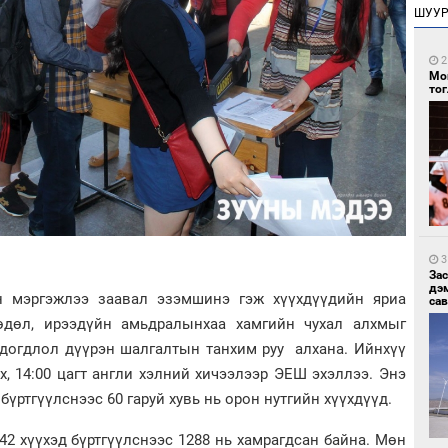
ШУУ
2
Мо
то
3
За
дэ
н мэргэжлээ заавал эзэмшинэ гэж хүүхдүүдийн яриа
сав
өдөл, ирээдүйн амьдралынхаа хамгийн чухал алхмыг
д догдлол дүүрэн шалгалтын танхим руу алхана. Ийнхүү
үх, 14:00 цагт англи хэлний хичээлээр ЭЕШ эхэллээ. Энэ
бүртгүүлснээс 60 гаруй хувь нь орон нутгийн хүүхдүүд.
2 хүүхэд бүртгүүлснээс 1288 нь хамрагдсан байна. Мөн