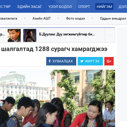
С ТӨР
ЭДИЙН ЗАСАГ
ҮЗЭЛ БОДОЛ
СПОРТ
НИЙГЭМ
ДЭЛ
рвалжлага
•
Азийн АШТ
•
Фото мэдээ
•
Оддын амьдрал
...
Б.Дуулим: Дуу хөгжимгүйгээр би...
н шалгалтад 1288 сурагч хамрагджээ
ХУВААЛЦАХ
ЖИРГЭХ