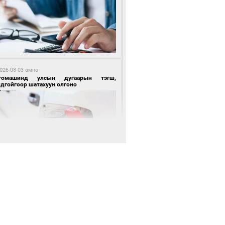
 өдрийн өмнө өмнө
цтой зөрчил гаргасан автобусны
лоочийг ажлаас нь чөлөөлжээ
026-08-03 өмнө
томашинд улсын дугаарын тэгш,
ндгойгоор шатахуун олгоно
 өдрийн өмнө өмнө
гтуугаар тээврийн хэрэгсэл жолоодсон
зөрчил бүртгэгдлээ
026-08-03 өмнө
всгөл нуурын лусыг тахих төрийн
хилгын ёслол боллоо