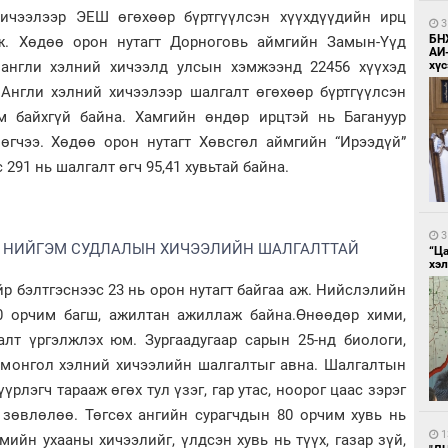
ичээлээр ЭЕШ өгөхөөр бүртгүүлсэн хүүхдүүдийн ирц
3
БН
аж. Хөдөө орон нутагт Дорноговь аймгийн Замын-Үүд
АИ
 англи хэлний хичээлд улсын хэмжээнд 22456 хүүхэд
хүс
 Англи хэлний хичээлээр шалгалт өгөхөөр бүртгүүлсэн
м байхгүй байна. Хамгийн өндөр ирцтэй нь Багануур
 өгчээ. Хөдөө орон нутагт Хөвсгөл аймгийн “Ирээдүй”
 291 нь шалгалт өгч 95,41 хувьтай байна.
3
Й, НИЙГЭМ СУДЛАЛЫН ХИЧЭЭЛИЙН ШАЛГАЛТТАЙ
“Ц
хэл
 бэлтгэснээс 23 нь орон нутагт байгаа аж. Нийслэлийн
 орчим багш, ажилтан ажиллаж байна.Өнөөдөр хими,
алт үргэлжлэх юм. Зургаадугаар сарын 25-нд биологи,
, монгол хэлний хичээлийн шалгалтыг авна. Шалгалтын
үүрлэгч тарааж өгөх тул үзэг, гар утас, ноорог цаас зэрэг
 зөвлөлөө. Төгсөх ангийн сурагчдын 80 орчим хувь нь
1
мийн ухааны хичээлийг, үлдсэн хувь нь түүх, газар зүй,