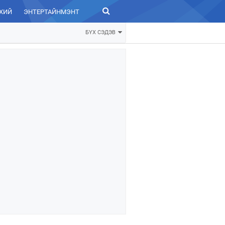
ХИЙ
ЭНТЕРТАЙНМЭНТ
ЗУРХАЙ
БҮХ СЭДЭВ