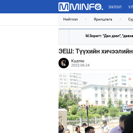
ЭХЛЭЛ
УЛ
Нийтлэл
•
Ярилцлага
•
Су
М.Зоригт: “Дан дээл”, “давхар
ЭЕШ: Түүхийн хичээлий
Kuzmo
2022-06-24