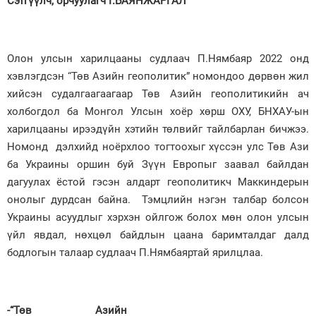
Сэтгүүлч, орчуулагч Г.БАЯНЖАРГАЛ
Зурхай
Олон улсын харилцааны судлаач П.Нямбаяр 2022 онд
хэвлэгдсэн “Төв Азийн геополитик” номондоо дөрвөн жил
хийсэн судалгаагаагаар Төв Азийн геополитикийн ач
холбогдол ба Монгол Улсын хоёр хөрш ОХУ, БНХАУ-ын
харилцааны ирээдүйн хэтийн төлвийг тайлбарлан бичжээ.
Номонд дэлхийд ноёрхлоо тогтоохыг хүссэн улс Төв Ази
ба Украины оршин буй Зүүн Европыг заавал байлдан
дагуулах ёстой гэсэн алдарт геополитикч Маккиндерын
онолыг дурдсан байна. Тэмцлийн нэгэн талбар болсон
Украины асуудлыг хэрхэн ойлгож болох мөн олон улсын
үйл явдал, нөхцөл байдлын цаана баримталдаг далд
бодлогын талаар судлаач П.Нямбаяртай ярилцлаа.
-“Төв Азийн