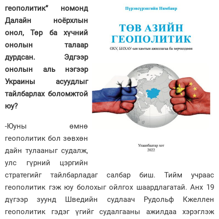
геополитик” номонд
Далайн ноёрхлын
онол, Төр ба хүч­ний
онолын талаар
дурдсан. Эд­гээр
онолын аль нэгээр
Украины асууд­лыг
тайлбарлах боломжтой
юу?
-Юуны өмнө
геополитик бол зөвхөн
дайн тулааныг судалж,
улс гүрний цэргийн
стратегийг тайлбарладаг салбар биш. Тийм учраас
геополитик гэж юу болохыг ойлгох шаардлагатай. Анх 19
дүгээр зуунд Шведийн судлаач Рудольф Кжеллен
геополитик гэдэг үгийг судалгааны ажилдаа хэрэглэж