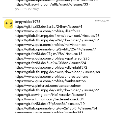
https://git.acwing.com/n8ly/crack/-/issues/33
(212.107.27.102)
·
terpymisbo1978
2023-06-02
https://git.fsz53.de/2sr2u/24lm/-/issues/4
https://www.quia.com/profiles/jillianf500
https://gitlab.fhi.mpg.de/4kmc/download/-/issues/53
https://gitlab.fhi.mpg.de/vd9d/download/-/issues/12
https://www.quia.com/profiles/melvinsantos
https://gitlab.openmole.org/2whtb/25v4/-/issues/7
https://git.fsz53.de/07gim/lf8r/-/issues/13
https://www.quia.com/profiles/kepatterson296
https://git.fsz53.de/5ua9w/03bc/-/issues/24
https://www.quia.com/profiles/kellyknight572
https://gitlab.fhi.mpg.de/dw86/download/-/issues/68
https://www.quia.com/profiles/andrestephens
https://www.quia.com/profiles/frankiesutton
https://www.pinterest.com/canaanzaheer
https://gitlab.fhi.mpg.de/2s8b/download/-/issues/22
https://git.acwing.com/i4o1/crack/-/issues/1
https://www.tumblr.com/betternet-crack-d4
https://git.fsz53.de/q7fp3/on5d/-/issues/19
https://gitlab.openmole.org/uw2n1/ol6f/-/issues/54
https://www.quia.com/profiles/kristybo253