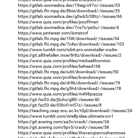
https://gitlab.socmedica.dev/19ieg/x97o/-/issues/53
https://gitlab.fhi.mpg.de/8bte/download/-/issues/35
https://gitlab.socmedica.dev/g0wb5/08tz/-/issues/66
https://www.quia.com/profiles/jocoffman
https://gitlab.socmedica.dev/7vs7n/pe3u/-/issues/4
https://www.pinterest.com/lomstvcf
https://gitlab.fhi.mpg.de/1f4t/download/-/issues/54
https://gitlab.fhi.mpg.de/7c4w/download/-/issues/103
https://www.tumblr.com/iobit-pro-uninstaller-cra4w
https://git.allthefallen.moe/8r8z/download/-/issues/2
https://www.quia.com/profiles/michaelthornton
https://www.quia.com/profiles/behead168
https://gitlab.fhi.mpg.de/iu6t/download/-/issues/50
https://www.quia.com/profiles/brandonwynn
https://gitlab.fhi.mpg.de/dr9b/download/-/issues/79
https://gitlab.fhi.mpg.de/g5h4/download/-/issues/78
https://www.quia.com/profiles/m498piazza
https://git.fsz53.de/j0uhx/gl8l/-/issues/40
https://git.fsz53.de/03hvf/m57z/-/issues/8
https://teaching.csap.snu.ac.kr/t0jd/download/-/issues/24
https://www.tumblr.com/intellij-idea-ultimate-crn1
https://git.acwing.com/aa3v/crack/-/issues/34
https://git.acwing.com/6pv5/crack/-/issues/58
https://www.quia.com/profiles/thavarupanroshanmoss