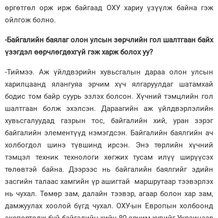
өргөтгөл орж ирж байгаад ОХУ хариу үзүүлж байна гэж
ойлгож болно.
-Байгалийн баялаг олон улсын зөрчлийн гол шалтгаан байх
үзэгдэл өөрчлөгдөхгүй гэж харж болох уу?
-Тиймээ. Аж үйлдвэрийн хувьсгалын дараа олон улсын
харилцаанд ялангуяа эрчим хүч ялгаруулдаг шатамхай
бодис том байр суурь эзлэх болсон. Хүчний тэмцлийн гол
шалтгаан болж эхэлсэн. Дараагийн аж үйлдвэрлэлийн
хувьсгалуудад газрын тос, байгалийн хий, уран зэрэг
байгалийн элементүүд нэмэгдсэн. Байгалийн баялгийн ач
холбогдол шинэ түвшинд ирсэн. Энэ төрлийн хүчний
тэмцэл техник технологи хөгжих тусам илүү ширүүсэх
төлөвтэй байна. Дээрээс нь байгалийн баялгийг эдийн
засгийн талаас хамгийн үр ашигтай маршрутаар тээвэрлэх
нь чухал. Төмөр зам, далайн тээвэр, агаар болон хар зам,
дамжуулах хоолой бүгд чухал. ОХУ-ын Европын холбоонд
экспортолж буй байгалийн хийн 80 орчим хувийг Украинаар