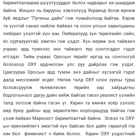
баримтлалаараа шүүлтүүрддэг болох чадварыг их шаардаж
байна. Жишээ нь барууны хэвлэлүүд Украинд болж өрнөж
буй явдлыг “Путины дайн” гэж томьёолоод байгаа. Хэрэв
та үүнтэй санал нийлж байвал та олон улсын харилцааны
либерал үзэлтэй хүн юм. Либералууд хүн төрөлхийн сайн,
ёс суртахуунтай, хамтач гэж үздэг. Хүн өөрөө энх тайванч
учраас ард түмнээс энх тайванч төр сонгогддог гэдэг
итгэдэг. Тийм учраас Оросын төрийг иргэд нь сонгоогүй
болохоор ОХУ ардчилсан улс руу дайрлаа гэж үздэг.
Цаагуураа Оросын ард түмэн энэ дайныг хүсээгүй гэдэг
далд мессежийг өгдөг. Нөгөө талд ОХУ олон зууны турш
боловсруулж төлөвлөсөн төрийн хар хайрцагны
бодлогынхоо дагуу дайн хийж байгаа гэвэл реалист үзлийн
талд зогсож байна гэсэн үг. Харин та өмнөх хоёр үзлээс
өөр буюу дайны ард хөрөнгөтөн корпорацууд байгаа гэж
үзэж байвал Марксист баримтлалтай байна. Эсвэл та ОХУ-
ын ерөнхийлөгч эмэгтэй хүн байсан бол дайн гарахгүй гэх
юм бол феминист ч байж болно. Харин ОХУ үндэстний