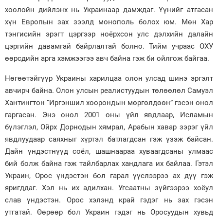
хоолойн дийлэнх нь Украинаар дамждаг. Үүнийг атгасан
хүн Европын зах зээлд монополь болох юм. Мөн Хар
тэнгисийн эрэгт цэргээр ноёрхсон улс дэлхийн далайн
цэргийн давамгай байрлалтай болно. Тийм учраас ОХУ
өөрсдийн арга хэмжээгээ авч байна гэж би ойлгож байгаа.
Нөгөөтэйгүүр Украины харилцаа олон улсад шинэ эргэлт
авчирч байна. Олон улсын реалистуудын төлөөлөл Самуэл
Хантингтон “Иргэншил хоорондын мөргөлдөөн” гэсэн онол
гаргасан. Энэ онол 2001 оны үйл явдлаар, Исламын
бүлэглэл, Ойрх Дорнодын хямрал, Арабын хавар зэрэг үйл
явдлуудаар саяхныг хүртэл батлагдсан гэж үзэж байсан.
Дайн үндэстнүүд соёл, шашнаараа хуваагдсаны улмаас
бий болж байна гэж тайлбарлах хандлага их байлаа. Гэтэл
Украин, Орос үндэстэн бол гарал үүслээрээ ах дүү гэж
яригддаг. Хэл нь их адилхан. Угсаатны зүйгээрээ хоёул
слав үндэстэн. Орос хэлэнд край гэдэг нь зах гэсэн
утгатай. Өөрөөр бол Украин гэдэг нь Оросуудын хувьд