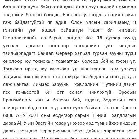
бол шатар нүүж байгаатай адил олон зуун жилийн өмнөөс
тодорхой болсон байдаг. Ерөөсөө улстөрд гэнэтийн зүйл
гэж байдаггүйтэй яг адил. Олон улсын харилцаанд ч
гэнэтийн үйл явдал байдаггүй гэдэгт би итгэдэг.
Геополитикийн салбарын онцлог бол 18 дугаар зуунд
үүсээд гаргасан онолоор өнөөдрийн үйл явдлыг
тайлбарладагт байдаг. Өөрөөр хэлбэл гурван зууны турш
онолоор юу тохиохыг таамаглаж болоод байна гэсэн үг.
Тэгэхээр иргэд юу хүсэхээс үл шалтгаалан том улсууд
хэдийнэ тодорхойлсон хар хайрцагны бодлогынхоо дагуу л
явж байгаа. Иймээс барууны хэвлэлийн “Путиний дайн”
гэх томьёотой би огт санал нийлэхгүй. Оросын
Ерөнхийлөгч хэн ч болсон бай, гадаад бодлогын хар
хайрцагны бодлогоо л үргэлжлүүлж байгаа. Ганцхан Орос ч
биш. АНУ 2001 оны есдүгээр сарын 11-ний халдлагын
дараа АНУ-ын Засгийн газар үнэхээр ард түмнийхээ айдсыг
дарах гэсэндээ терроризмын эсрэг дайныг зарласан эсэх
нь эргэлзээтэй. Мэдээж энэ бол том хүчин зүйл гэдэгтэй