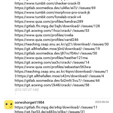
https://www.tumblr.com/checker-crack-l3
https://gitlab.socmedica.dev/ul4lw/ei7i/-/issues/69
https://www.tumblr.com/morphvox-pro-crack-jk
https://www.tumblr.com/fonelab-crack-v4
https://www.quia.com/profiles/kendrac289
https://gitlab.fhi.mpg.de/3ajh/download/-/issues/128
https://git.acwing.com/1hoz/crack/-/issues/53
https://www.quia.com/profiles/cvelia
https://www.quia.com/profiles/carid246
https://teaching.csap.snu.ac.kr/yj21/download/-/issues/30
https://git.allthefallen.moe/j0nl/download/-/issues/19
https://gitlab.socmedica.dev/j87rx/f04n/-/issues/50
https://www.quia.com/profiles/heather121ma
https://git.acwing.com/aa3v/crack/-/issues/14
https://www.quia.com/profiles/sebastian563wa
https://teaching.csap.snu.ac.kr/4qnn/download/-/issues/1
3
https://git.allthefallen.moe/c42m/download/-/issues/4
https://gitlab.socmedica.dev/bi2m9/3vu7/-/issues/44
https://git.acwing.com/2k48/crack/-/issues/58
(212.107.27.143)
·
corwohorgert1984
2023-06-04
https://gitlab.fhi.mpg.de/s4iq/download/-/issues/11
https://git.fsz53.de/g483o/g5kx/-/issues/31