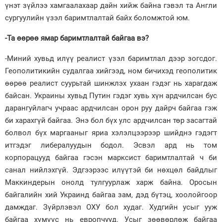
үнэт зүйлээ хамгаалахаар дайн хийж байна гэвэл та Англи
сургуулийн үзэл баримтлалтай байх боломжтой юм.
-Та өөрөө ямар баримтлалтай байгаа вэ?
-Миний хувьд илүү реалист үзэл баримтлал дээр зогсдог.
Геополитикийн судалгаа хийгээд, ном бичихэд геополитик
өөрөө реалист суурьтай шинжлэх ухаан гэдэг нь харагдаж
байсан. Украины хувьд Путин гэдэг хувь хүн ардчилсан бус
дарангуйлагч учраас ардчилсан орон руу дайрч байгаа гэж
би харахгүй байгаа. Энэ бол бүх улс ардчилсан төр засагтай
болвол бүх маргааныг яриа хэлэлцээрээр шийднэ гэдэгт
итгэдэг либералуудын бодол. Эсвэл ард нь том
корпорацууд байгаа гэсэн марксист баримтлалтай ч би
санал нийлэхгүй. Эдгээрээс илүүтэй би нөхцөл байдлыг
Маккиндерын онолд тулгуурлаж харж байна. Оросын
байгалийн хий Украинд байгаа зам, дэд бүтэц, хоолойгоор
дамждаг. Зүйрлэвэл ОХУ бол худаг. Худгийн усыг ууж
байгаа хүмүүс нь европчууд. Усыг зөөвөрлөж байгаа