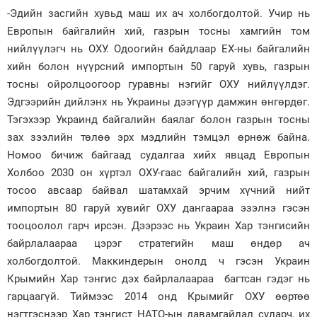
-Эдийн засгийн хувьд маш их ач холбогдолтой. Учир нь
Европын байгалийн хий, газрын тосны хамгийн том
нийлүүлэгч нь ОХУ. Одоогийн байдлаар ЕХ-ны байгалийн
хийн болон нүүрсний импортын 50 гаруй хувь, газрын
тосны ойролцоогоор гуравны нэгийг ОХУ нийлүүлдэг.
Эдгээрийн дийлэнх нь Украины дээгүүр дамжин өнгөрдөг.
Тэгэхээр Украинд байгалийн баялаг болон газрын тосны
зах зээлийн төлөө эрх мэдлийн тэмцэл өрнөж байна.
Номоо бичиж байгаад судалгаа хийх явцад Европын
Холбоо 2030 он хүртэл ОХУ-гаас байгалийн хий, газрын
тосоо авсаар байвал шатамхай эрчим хүчний нийт
импортын 80 гаруй хувийг ОХУ дангаараа эзэлнэ гэсэн
тооцоолол гарч ирсэн. Дээрээс нь Украин Хар тэнгисийн
байрлалаараа цэрэг стратегийн маш өндөр ач
холбогдолтой. Маккиндерын онолд ч гэсэн Украин
Крымийн Хар тэнгис дэх байрлалаараа багтсан гэдэг нь
гарцаагүй. Тиймээс 2014 онд Крымийг ОХУ өөртөө
нэгтгэснээр Хар тэнгист НАТО-ын давамгайлал суларч, их