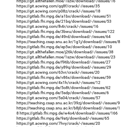
https://git.allthefallen.moe/1szw/download/-/issues/16
https://git.acwing.com/qq8f/crack/-/issues/35
https://git.acwing.com/p08z/crack/-/issues/18
https://gitlab.fhi.mpg.de/a1bx/download/-/issues/51
https://gitlab.fhi.mpg.de/21bq/download/-/issues/53
https://git.acwing.com/lh4r/crack/-/issues/16
https://gitlab.fhi.mpg.de/3bwu/download/-/issues/122
https://gitlab.fhi.mpg.de/49rd/download/-/issues/64
https://teaching.csap.snu.ac.kr/1g1j/download/-/issues/8
https://gitlab.fhi.mpg.de/ep5w/download/-/issues/10
https://git.allthefallen.moe/j26k/download/-/issues/38
https://git.allthefallen.moe/1szw/download/-/issues/23
https://gitlab.fhi.mpg.de/f96b/download/-/issues/27
https://gitlab.fhi.mpg.de/y89q/download/-/issues/29
https://git.acwing.com/63vr/crack/-/issues/20
https://gitlab.fhi.mpg.de/v86x/download/-/issues/59
https://git.acwing.com/4x1h/crack/-/issues/12
https://gitlab.fhi.mpg.de/5o8t/download/-/issues/62
https://gitlab.fhi.mpg.de/5sdp/download/-/issues/6
https://git.acwing.com/5s04/crack/-/issues/57
https://teaching.csap.snu.ac.kr/39zj/download/-/issues/9
https://teaching.csap.snu.ac.kr/b8j0/download/-/issues/1
8
https://gitlab.fhi.mpg.de/w4o4/download/-/issues/166
https://gitlab.fhi.mpg.de/9atj/download/-/issues/65
https://git.acwing.com/7hvy/crack/-/issues/20