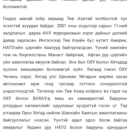
боломжтой.
Гэхдээ манай хоёр хөршид Төв Азитай холбоотой тун
эгзэгтэй асуудал байдаг. 2001 оны есдүгээр сарын 11-ний
халдлагын дараа АНУ терроризмын эсрэг дайныг дэлхий
даяар зарласан. Ингэснээр Төв Азийн бүс нутагт Америк,
НАТО-ийн цэргийн баазууд байгуулагдсан. Үүний хамгийн
том нь Киргизстаны Манаст байрлаж, Афган руу цэргийн
үйл ажиллагаа явуулж байсан. Энэ бол ОХУ болон Хятадад
хүлээн зөвшөөрөх боломжгүй зүйл. Яагаад гэвэл ОХУ
Чечень зэрэг, Хятад улс Шинжан Уйгарын өөртөө засах
автономит муж гээд тусгаар тогтнох сонирхолтой
үндэстнүүдтэй. Тэгэхээр хэн Төв Азид ноёрхох вэ гэдэг нь
ОХУ болон БНХАУ-д маш их хамааралтай. Барууны
улсуудын нөлөөллийг оруулахыг хүсдэггүй гэсэн үг. Тэр
утгаараа Орос Хятад нийлж Шанхайн Хамтын ажиллагааны
байгууллагыг нээсэн. Үүнтэй адил одоо болж байгаа
хямралыг Украин руу НАТО болон барууны орнуудын