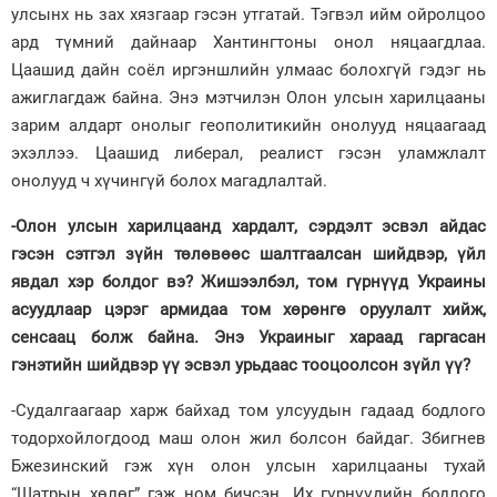
улсынх нь зах хязгаар гэсэн утгатай. Тэгвэл ийм ойролцоо
ард түмний дайнаар Хантингтоны онол няцаагдлаа.
Цаашид дайн соёл иргэншлийн улмаас болохгүй гэдэг нь
ажиглагдаж байна. Энэ мэтчилэн Олон улсын харилцааны
зарим алдарт онолыг геополитикийн онолууд няцаагаад
эхэллээ. Цаашид либерал, реалист гэсэн уламжлалт
онолууд ч хүчингүй болох магадлалтай.
-Олон улсын харилцаанд хардалт, сэрдэлт эсвэл айдас
гэсэн сэтгэл зүйн төлөвөөс шалтгаалсан шийдвэр, үйл
явдал хэр болдог вэ? Жишээлбэл, том гүрнүүд Украины
асуудлаар цэрэг армидаа том хөрөнгө оруулалт хийж,
сенсаац болж байна. Энэ Украиныг хараад гаргасан
гэнэтийн шийдвэр үү эсвэл урьдаас тооцоолсон зүйл үү?
-Судалгаагаар харж байхад том улсуудын гадаад бодлого
тодорхойлогдоод маш олон жил болсон байдаг. Збигнев
Бжезинский гэж хүн олон улсын харилцааны тухай
“Шатрын хөлөг” гэж ном бичсэн. Их гүрнүүдийн бодлого