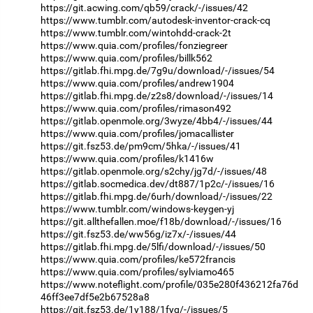
https://git.acwing.com/qb59/crack/-/issues/42
https://www.tumblr.com/autodesk-inventor-crack-cq
https://www.tumblr.com/wintohdd-crack-2t
https://www.quia.com/profiles/fonziegreer
https://www.quia.com/profiles/billk562
https://gitlab.fhi.mpg.de/7g9u/download/-/issues/54
https://www.quia.com/profiles/andrew1904
https://gitlab.fhi.mpg.de/z2s8/download/-/issues/14
https://www.quia.com/profiles/rimason492
https://gitlab.openmole.org/3wyze/4bb4/-/issues/44
https://www.quia.com/profiles/jomacallister
https://git.fsz53.de/pm9cm/5hka/-/issues/41
https://www.quia.com/profiles/k1416w
https://gitlab.openmole.org/s2chy/jg7d/-/issues/48
https://gitlab.socmedica.dev/dt887/1p2c/-/issues/16
https://gitlab.fhi.mpg.de/6urh/download/-/issues/22
https://www.tumblr.com/windows-keygen-yj
https://git.allthefallen.moe/f18b/download/-/issues/16
https://git.fsz53.de/ww56g/iz7x/-/issues/44
https://gitlab.fhi.mpg.de/5lfi/download/-/issues/50
https://www.quia.com/profiles/ke572francis
https://www.quia.com/profiles/sylviamo465
https://www.noteflight.com/profile/035e280f436212fa76d
46ff3ee7df5e2b67528a8
https://git.fsz53.de/1y188/1fyq/-/issues/5