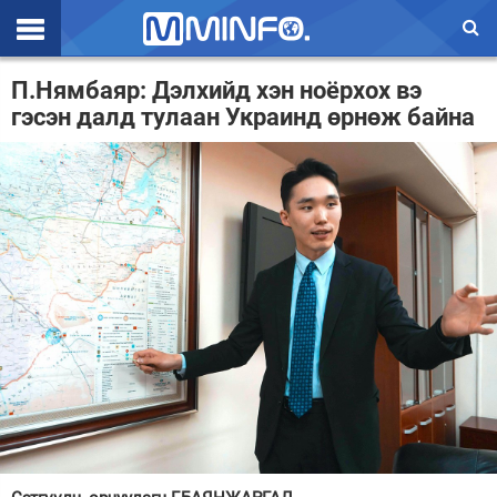
Эхлэл
П.Нямбаяр: Дэлхийд хэн ноёрхох вэ
гэсэн далд тулаан Украинд өрнөж байна
Цаг агаар
Валют ханш
Улс төр
Эдийн засаг
Үзэл бодол
Спорт
Нийгэм
Дэлхий
Энтертайнмэнт