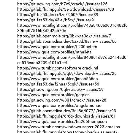
https://git.acwing.com/b7v9/crack/-/issues/125
https://gitlab.fhi.mpg.de/3eit/download/-/issues/68
https://git.fsz53.de/xx9zd/i950/-/issues/39
https://git.fsz53.de/43lei/b5rx/-/issues/9
https://www.noteflight.com/profile/748a8460e0631d482fc
39bbdf7516b3d2d2bb70e
https://gitlab.openmole.org/0bkix/a3qk/-/issues/7
https://gitlab.socmedica.dev/6zx8d/8sim/-/issues/66
https://www.quia.com/profiles/ti200peters
https://www.quia.com/profiles/sthallett
https://www.noteflight.com/profile/840861d97da2414ad0
ea515cadb3209e101b1eef
https://www.tumblr.com/software-crack-ml
https://gitlab.fhi.mpg.de/aq69/download/-/issues/26
https://www.quia.com/profiles/jason566da
https://git.fsz53.de/f2haa/5cgk/-/issues/56
https://git.acwing.com/0qlv/crack/-/issues/59
https://www.quia.com/profiles/gegries
https://git.acwing.com/w801/crack/-/issues/28
https://www.quia.com/profiles/angelamonae
https://gitlab.socmedica.dev/3nk8a/l077/-/issues/93
https://gitlab.fhi.mpg.de/6r6q/download/-/issues/61
https://www.quia.com/profiles/ha266thompson
https://www.tumblr.com/windows-server-2022-crackps
https://gitlab.fhi.mpg.de/q5w1/download/-/issues/47