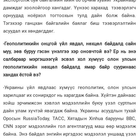
дамждаг хоолойгоор хангадаг. Үүнээс харахад тээвэрлэгч
орнуудад ноёрхол тогтоохын тулд дайн болж байна.
Тэгэхээр ганцхан байгалийн баялаг биш тээвэрлэлтийн
асуудал их хөндөгддөг.
-Геополитикийн онцгой үйл явдал, нөхцөл байдалд сайн
муу, зөв буруу гэсэн үнэлгээ хэр оновчтой вэ? Ер нь энэ
салбараар мэргэшээгүй эсвэл хол хүмүүс олон улсын
геополитикийн нөхцөл байдалд ямар байр сууринаас
хандах ёстой вэ?
-Украины үйл явдлаас хүмүүс геополитик, олон улсын
харилцааг их сонирхдог нь харагдаж байна. Хүйтэн дайнаас
хойш эрчимжсэн хэвлэл мэдээллийн буюу үзэл суртлын
дайн улам хүчтэй явагдаж байна. Украины асуудлын тухай
Оросын RussiaToday, ТАCC, Хятадын Xinhua барууны BBC,
CNN зэрэг мэдээллийн гол агентлагууд маш өөр мэдээлж
байна. Энэ байдал энгийн иргэдээс мэдээлэл уншаад үзэл