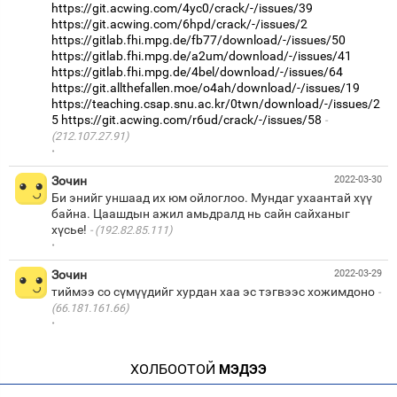
https://git.acwing.com/4yc0/crack/-/issues/39
https://git.acwing.com/6hpd/crack/-/issues/2
https://gitlab.fhi.mpg.de/fb77/download/-/issues/50
https://gitlab.fhi.mpg.de/a2um/download/-/issues/41
https://gitlab.fhi.mpg.de/4bel/download/-/issues/64
https://git.allthefallen.moe/o4ah/download/-/issues/19
https://teaching.csap.snu.ac.kr/0twn/download/-/issues/2
5
https://git.acwing.com/r6ud/crack/-/issues/58
(212.107.27.91)
·
Зочин
2022-03-30
Би энийг уншаад их юм ойлоглоо. Мундаг ухаантай хүү
байна. Цаашдын ажил амьдралд нь сайн сайханыг
хүсье!
(192.82.85.111)
·
Зочин
2022-03-29
тиймээ со сүмүүдийг хурдан хаа эс тэгвээс хожимдоно
(66.181.161.66)
·
ХОЛБООТОЙ
МЭДЭЭ