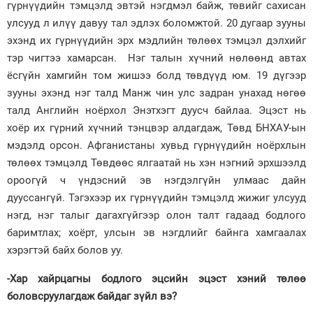
гүрнүүдийн тэмцэлд эвтэй нэгдмэл байж, төвийг сахисан
улсууд л илүү давуу тал эдлэх боломжтой. 20 дугаар зууны
эхэнд их гүрнүүдийн эрх мэдлийн төлөөх тэмцэл дэлхийг
тэр чигтээ хамарсан. Нэг талын хүчний нөлөөнд автах
ёсгүйн хамгийн том жишээ болд төвдүүд юм. 19 дүгээр
зууны эхэнд нэг талд Манж чин улс задран унахад нөгөө
талд Английн ноёрхол Энэтхэгт дуусч байлаа. Эцэст нь
хоёр их гүрний хүчний тэнцвэр алдагдаж, Төвд БНХАУ-ын
мэдэлд орсон. Афганистаны хувьд гүрнүүдийн ноёрхлын
төлөөх тэмцэлд Төвдөөс ялгаатай нь хэн нэгний эрхшээлд
ороогүй ч үндэсний эв нэгдэлгүйн улмаас дайн
дууссангүй. Тэгэхээр их гүрнүүдийн тэмцэлд жижиг улсууд
нэгд, нэг талыг дагахгүйгээр олон талт гадаад бодлого
баримтлах; хоёрт, улсын эв нэгдлийг байнга хамгаалах
хэрэгтэй байх болов уу.
-Хар хайрцагны бодлого эцсийн эцэст хэний төлөө
боловсруулагдаж байдаг зүйл вэ?