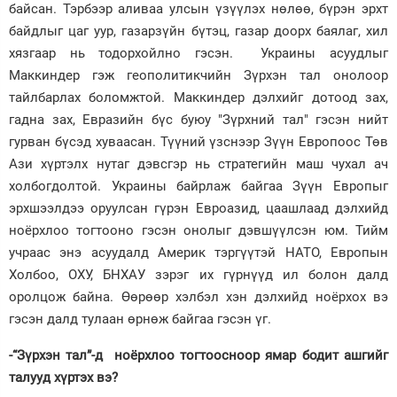
байсан. Тэрбээр аливаа улсын үзүүлэх нөлөө, бүрэн эрхт
байдлыг цаг уур, газарзүйн бүтэц, газар доорх баялаг, хил
хязгаар нь тодорхойлно гэсэн. Украины асуудлыг
Маккиндер гэж геополитикчийн Зүрхэн тал онолоор
тайлбарлах боломжтой. Маккиндер дэлхийг дотоод зах,
гадна зах, Евразийн бүс буюу "Зүрхний тал" гэсэн нийт
гурван бүсэд хуваасан. Түүний үзснээр Зүүн Европоос Төв
Ази хүртэлх нутаг дэвсгэр нь стратегийн маш чухал ач
холбогдолтой. Украины байрлаж байгаа Зүүн Европыг
эрхшээлдээ оруулсан гүрэн Евроазид, цаашлаад дэлхийд
ноёрхлоо тогтооно гэсэн онолыг дэвшүүлсэн юм. Тийм
учраас энэ асуудалд Америк тэргүүтэй НАТО, Европын
Холбоо, ОХУ, БНХАУ зэрэг их гүрнүүд ил болон далд
оролцож байна. Өөрөөр хэлбэл хэн дэлхийд ноёрхох вэ
гэсэн далд тулаан өрнөж байгаа гэсэн үг.
-“Зүрхэн тал”-д ноёрхлоо тогтоосноор ямар бодит ашгийг
талууд хүртэх вэ?