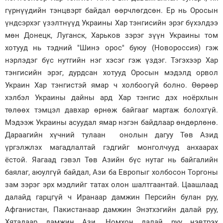
гүрнүүдийн тэнцвэрт байдал өөрчлөгдсөн. Ер нь Оросын
үндсэрхэг үзэлтнүүд Украины Хар тэнгисийн эрэг бүхэлдээ
мөн Донецк, Луганск, Харьков зэрэг зүүн Украины том
хотууд нь тэдний "Шинэ орос" буюу (Новороссия) гэж
нэрлэдэг бүс нутгийн нэг хэсэг гэж үздэг. Тэгэхээр Хар
тэнгисийн эрэг, дурдсан хотууд Оросын мэдэлд орвол
Украин Хар тэнгистэй ямар ч холбоогүй болно. Өөрөөр
хэлбэл Украины дайны ард Хар тэнгис дэх ноёрхлын
төлөөх тэмцэл давхар өрнөж байгааг мартаж болохгүй.
Мэдээж Украины асуудал ямар нэгэн байдлаар өндөрлөнө.
Дараагийн хүчний тулаан онолын дагуу Төв Азид
үргэлжлэх магадлалтай гэдгийг монголчууд анхаарах
ёстой. Яагаад гэвэл Төв Азийн бүс нутаг нь байгалийн
баялаг, аюулгүй байдал, Ази ба Европыг холбосон Торгоны
зам зэрэг эрх мэдлийг татах олон шалтгаантай. Цаашлаад
далайд гарцгүй ч Иранаар дамжин Персийн булан руу,
Афганистан, Пакистанаар дамжин Энэтхэгийн далай руу,
Хятадаар дамжин Ази, Номхон далай руу нэвтрэх