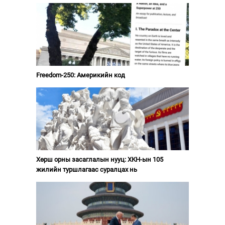
Freedom-250: Америкийн код
Хөрш орны засаглалын нууц: ХКН-ын 105
жилийн туршлагаас суралцах нь