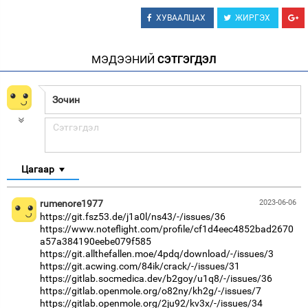
ХУВААЛЦАХ
ЖИРГЭХ
МЭДЭЭНИЙ
СЭТГЭГДЭЛ
Цагаар
rumenore1977
2023-06-06
https://git.fsz53.de/j1a0l/ns43/-/issues/36
https://www.noteflight.com/profile/cf1d4eec4852bad2670
a57a384190eebe079f585
https://git.allthefallen.moe/4pdq/download/-/issues/3
https://git.acwing.com/84ik/crack/-/issues/31
https://gitlab.socmedica.dev/b2goy/u1q8/-/issues/36
https://gitlab.openmole.org/o82ny/kh2g/-/issues/7
https://gitlab.openmole.org/2ju92/kv3x/-/issues/34