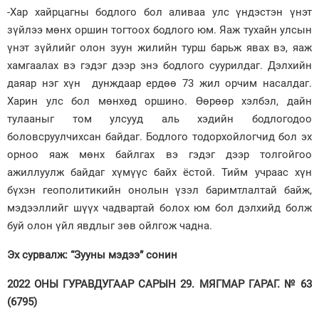
-Хар хайрцагны бодлого бол аливаа улс үндэстэн үнэт
зүйлээ мөнх оршин тогтоох бодлого юм. Яаж тухайн улсын
үнэт зүйлийг олон зуун жилийн турш барьж явах вэ, яаж
хамгаалах вэ гэдэг дээр энэ бодлого суурилдаг. Дэлхийн
даяар нэг хүн дунждаар ердөө 73 жил орчим насалдаг.
Харин улс бол мөнхөд оршино. Өөрөөр хэлбэл, дайн
тулааныг том улсууд аль хэдийн бодлогодоо
боловсруулчихсан байдаг. Бодлого тодорхойлогчид бол эх
орноо яаж мөнх байлгах вэ гэдэг дээр толгойгоо
ажиллуулж байдаг хүмүүс байх ёстой. Тийм учраас хүн
бүхэн геополитикийн онолын үзэл баримтлалтай байж,
мэдээллийг шүүх чадвартай болох юм бол дэлхийд болж
буй олон үйл явдлыг зөв ойлгож чадна.
Эх сурвалж: “Зууны мэдээ” сонин
2022 ОНЫ ГУРАВДУГААР САРЫН 29. МЯГМАР ГАРАГ. № 63
(6795)