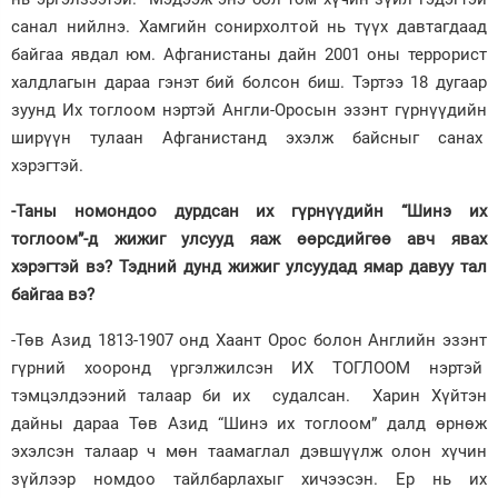
санал нийлнэ. Хамгийн сонирхолтой нь түүх давтагдаад
байгаа явдал юм. Афганистаны дайн 2001 оны террорист
халдлагын дараа гэнэт бий болсон биш. Тэртээ 18 дугаар
зуунд Их тоглоом нэртэй Англи-Оросын эзэнт гүрнүүдийн
ширүүн тулаан Афганистанд эхэлж байсныг санах
хэрэгтэй.
-Таны номондоо дурдсан их гүрнүүдийн “Шинэ их
тоглоом”-д жижиг улсууд яаж өөрсдийгөө авч явах
хэрэгтэй вэ? Тэдний дунд жижиг улсуудад ямар давуу тал
байгаа вэ?
-Төв Азид 1813-1907 онд Хаант Орос болон Английн эзэнт
гүрний хооронд үргэлжилсэн ИХ ТОГЛООМ нэртэй
тэмцэлдээний талаар би их судалсан. Харин Хүйтэн
дайны дараа Төв Азид “Шинэ их тоглоом” далд өрнөж
эхэлсэн талаар ч мөн таамаглал дэвшүүлж олон хүчин
зүйлээр номдоо тайлбарлахыг хичээсэн. Ер нь их