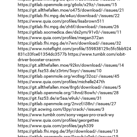
https://gitlab.openmole.org/g6olx/x29z/-/issues/15
https://git.allthefallen.moe/o475/download/-/issues/21
https://gitlab.fhi.mpg.de/e4uc/download/-/issues/22
https://www.quia.com/profiles/lisabrown511
https://gitlab.fhi.mpg.de/zh6f/download/-/issues/26
https://gitlab.socmedica.dev/ds2ym/91v0/-/issues/11
https://www.quia.com/profiles/megan372an
https://gitlab.fhi.mpg.de/n7wn/download/-/issues/32
https://www.noteflight.com/profile/559838129c5fc5bb924
831c33fce01354dc3577b
https://www.tumblr.com/iobit-
driver-booster-cracnm
https://git.allthefallen.moe/92kn/download/-/issues/14
https://git.fsz53.de/z3rtm/5oyr/-/issues/10
https://gitlab.openmole.org/wc8sg/32oz/-/issues/45
https://www.quia.com/profiles/michelle247th
https://git.allthefallen.moe/8rg6/download/-/issues/5
https://gitlab.openmole.org/1ihnd/8owh/-/issues/28
https://git.fsz53.de/sr5aa/e9uk/-/issues/31
https://gitlab.openmole.org/2nvzf/i38n/-/issues/27
https://git.acwing.com/l3py/crack/-/issues/3
https://www.tumblr.com/sony-vegas-pro-crack-wy
https://www.quia.com/profiles/georgettes
https://www.quia.com/profiles/jayh339
https://gitlab.fhi.mpg.de/3fyr/download/-/issues/13
https://gitlab.openmole.org/0acuh/y0qk/-/issues/15