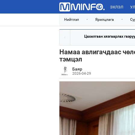
ЭХЛЭЛ
УЛ
Нийтлэл
•
Ярилцлага
•
Су
Цахилгаан хязгаарлах газрууд
Намаа авлигачдаас чөл
тэмцэл
Баяр
2026-04-29