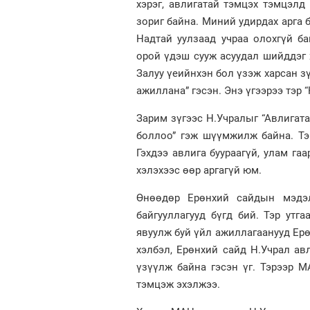
хэрэг, авлигатай тэмцэх тэмцэлд 
зориг байна. Миний удирдах арга 
Надтай уулзаад учраа олохгүй ба
орой үдэш сууж асуудал шийддэг х
Залуу үеийнхэн бол үзэж харсан зү
ажиллана” гэсэн. Энэ үгээрээ тэр 
Зарим зүгээс Н.Учралыг “Авлигат
боллоо” гэж шүүмжилж байна. Тэ
Гэхдээ авлига буураагүй, улам га
хэлэхээс өөр аргагүй юм.
Өнөөдөр Ерөнхий сайдын мэдэл
байгууллагууд бүгд бий. Тэр утга
явуулж буй үйл ажиллагаанууд Ерө
хэлбэл, Ерөнхий сайд Н.Учрал авл
үзүүлж байна гэсэн үг. Тэрээр 
тэмцэж эхэлжээ.