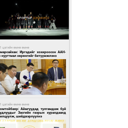
1 цагийн өмнө өмнө
Амарсайхан: Иргэдийг хохироосон ААН-
н нуугтмал хөрөнгийг битүүмжлэнэ
1 цагийн өмнө өмнө
Номтойбаяр: Аймгуудад тулгамдаж буй
уудлуудыг Засгийн газрын хуралдаанд
нилцуулж, шийдвэрлүүлнэ