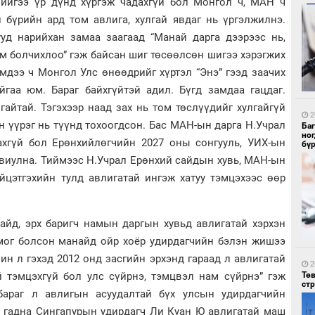
ийгээ үр дүнд хүргэж чадахгүй бол Монгол ч, МАН ч
 бүрийн ард том авлига, хулгай явдаг нь үргэлжилнэ.
ууд нарийхан замаа заагаад “Манай дарга дээрээс нь,
йм болчихлоо” гэж байсан шиг төсөөлсөн шигээ хэрэгжих
мдээ ч Монгол Улс өнөөдрийг хүртэл “Энэ” гээд заачих
1
Со
йгаа юм. Бараг байхгүйтэй адил. Бүгд замдаа гацдаг.
95 
гайтай. Тэгэхээр наад зах нь том төслүүдийг хулгайгүй
2
н үүрэг нь түүнд тохоогдсон. Бас МАН-ын дарга Н.Учрал
Ба
но
хгүй бол Ерөнхийлөгчийн 2027 оны сонгууль, УИХ-ын
бү
авиулна. Тиймээс Н.Учрал Ерөнхий сайдын хувь, МАН-ын
үйцэтгэхийн тулд авлигатай ингэж хатуу тэмцэхээс өөр
1
айд, эрх баригч намын даргын хувьд авлигатай хэрхэн
Ав
тат
омог болсон манайд ойр хоёр удирдагчийн бэлэн жишээ
н л гэхэд 2012 онд засгийн эрхэнд гараад л авлигатай
2
й тэмцэхгүй бол улс сүйрнэ, тэмцвэл нам сүйрнэ” гэж
Тө
ст
бараг л авлигын асуудалтай бүх улсын удирдагчийн
 гадна Сингапурын удирдагч Ли Куан Ю авлигатай маш