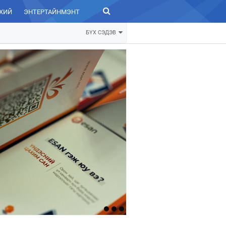
ХИЙ
ЭНТЕРТАЙНМЭНТ
ЗУРХАЙ
БҮХ СЭДЭВ