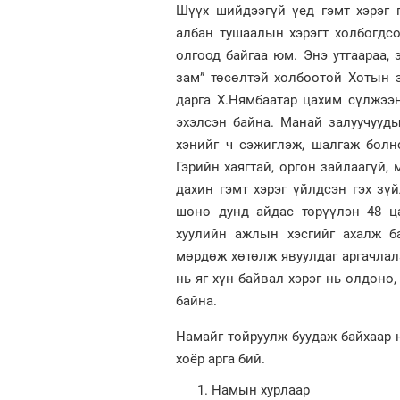
Шүүх шийдээгүй үед гэмт хэрэг г
албан тушаалын хэрэгт холбогдс
олгоод байгаа юм. Энэ утгаараа, 
зам” төсөлтэй холбоотой Хотын 
дарга Х.Нямбаатар цахим сүлжээ
эхэлсэн байна. Манай залуучууды
хэнийг ч сэжиглэж, шалгаж болн
Гэрийн хаягтай, оргон зайлаагүй,
дахин гэмт хэрэг үйлдсэн гэх з
шөнө дунд айдас төрүүлэн 48 ц
хуулийн ажлын хэсгийг ахалж б
мөрдөж хөтөлж явуулдаг аргачлала
нь яг хүн байвал хэрэг нь олдоно
байна.
Намайг тойруулж буудаж байхаар н
хоёр арга бий.
Намын хурлаар