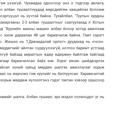
1
эж үзэхгүй. Чухамдаа одоогоор энэ л тэдгээр авлига,
Мо
төл
он албан тушаалтнуудад өөрсдийгөө хаацайлах боломж
эсэргүүцэл нь хүчтэй байна. Тухайлбал, “Туулын хурдны
2
захиргааны 2-3 албан тушаалтныг саатуулахад л Хотын
Хө
та
нд “Хуулийн махны машин албан ёсоор хотод ажиллаж
г ээлж дараалан 48 цаг баривчилж байна. Гэмт хэрэгт
о. Жишээ нь Т.Даваадалай орлогч дуудахад нь очсон.
 мөрдөгчийг айлган сүрдүүлээгүй, нотлох баримт устгаад
1
үйлгүй байхад амралтын өдөр өдөржин байлгаж байгаад
16
ху
агаар баривчилсан байх юм. Хэрэг хянан шийдвэрлэх
айсан хүний хувьд мөрдөн шалгах ажиллагааг хорьж
2
ас нь өөрчлөх гэж хуулийг нь батлуулсан. Харамсалтай
“Ну
, хорьж мөрдөж хүлээлгэнэ гэдэг тактик хэвээр оршсоор
амайг шалга. Албан тушаал, эрх мэдэл солилцдог уг нь
2
Бү
на
то