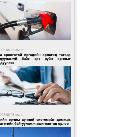
9 цагийн өмнө өмнө
гтуугаар тээврийн хэрэгсэл жолоодсон
зөрчил бүртгэгдлээ
026-08-03 өмнө
га орлоготой иргэдийн орлогод татвар
гдуулахгүй байх эрх зүйн орчныг
рдүүллээ
9 цагийн өмнө өмнө
тобензин, дизель түлшний онцгой албан
варыг тэглэлээ
026-08-03 өмнө
вийн эрчим хүчний системийг дэмжих
ратегийн байгууламж ашиглалтад орлоо