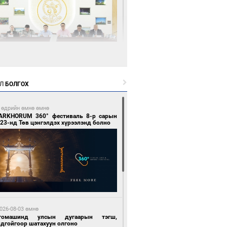
9 цагийн өмнө өмнө
өөдөр тэгш тоогоор төгссөн улсын
гаартай автомашинтай иргэдэд шатахуун
Л
БОЛГОХ
гоно
 өдрийн өмнө өмнө
ARKHORUM 360° фестиваль 8-р сарын
23-нд Төв цэнгэлдэх хүрээлэнд болно
9 цагийн өмнө өмнө
Бямбацогт Зүүн Азийн эрэгтэйчүүдийн
лейболын тэмцээнд оролцож байгаа баг
мирчдад амжилт хүслээ
026-08-03 өмнө
томашинд улсын дугаарын тэгш,
ндгойгоор шатахуун олгоно