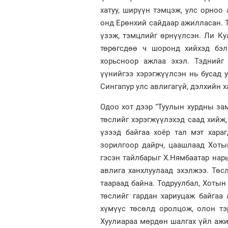
хатуу, ширүүн тэмцэж, улс орноо 
онд Ерөнхий сайдаар ажилласан. Т
үзэж, тэмцлийг өрнүүлсэн. Ли Ку
төрөгсдөө ч шоронд хийхэд бэл
хорьсноор ажлаа эхэл. Тэднийг
үүнийгээ хэрэгжүүлсэн нь бусад 
Сингапур улс авлигагүй, дэлхийн 
Одоо хот дээр “Туулын хурдны зам
төслийг хэрэгжүүлэхэд саад хийж,
үзээд байгаа хоёр тал мэт хара
зорилгоор дайрч, цаашлаад Хоты
гэсэн тайлбарыг Х.Нямбаатар нары
авлига ханхлуулаад эхэлжээ. Тө
таараад байна. Тодруулбал, Хотын
төслийг гардан хариуцаж байгаа
хүмүүс төсөлд оролцож, олон тэ
Хуулиараа мөрдөн шалгах үйл ажил