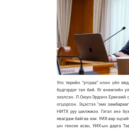
Улс төрийн “угсраа” олон үйл явд
бүдгэрдэг тал бий. Яг өнөөгийн у
эхэлсэн. Л.Оюун-Эрдэнэ Ерөнхий 
огцорсон. Эцэстээ “эмх замбараа
НИТХ руу шилжжээ. Гэтэл энэ бү
явагдаж байгаа юм. УИХ-аар эцсий
ын генсек асан, УИХ-ын дарга Та