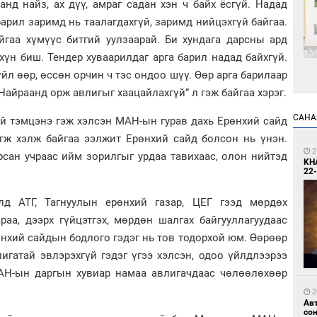
анд найз, ах дүү, амраг садан хэн ч байх ёсгүй. Надад
барил заримд нь таалагдахгүй, заримд нийцэхгүй байгаа.
йгаа хүмүүс битгий уулзаарай. Би хундага дарсны ард
үн биш. Тендер хуваарилдаг арга барил надад байхгүй.
йл өөр, өссөн орчин ч тэс ондоо шүү. Өөр арга барилаар
“Найраанд орж авлигыг хаацайлахгүй” л гэж байгаа хэрэг.
1
Өн
ду
САНА
ай тэмцэнэ гэж хэлсэн МАН-ын гурав дахь Ерөнхий сайд
ол
гж хэлж байгаа ээлжит Ерөнхий сайд болсон нь үнэн.
2
арсан учраас ийм зорилгыг урдаа тавихаас, олон нийтэд
KH
22-
д АТГ, Тагнуулын ерөнхий газар, ЦЕГ гээд мөрдөх
араа, дээрх гүйцэтгэх, мөрдөн шалгах байгууллагуудаас
нхий сайдын бодлого гэдэг нь тов тодорхой юм. Өөрөөр
1
С.
игатай эвлэрэхгүй гэдэг үгээ хэлсэн, одоо үйлдлээрээ
во
та
МАН-ын даргын хувиар намаа авлигачдаас чөлөөлөхөөр
2
Ав
со