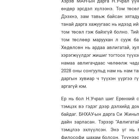
Хэрэв МАН-ын дарга Н.Учрал үүн
өндөр эрсдэл хүлээнэ. Том төсөл
Дээхнэ, зам тавьж байсан хятад
танай дарга хажуугаас нь идээд и
том төсөл гэж байхгүй болно. Тий
том төслөөр маруухан л сууж ба
Хөдөлсөн нь ардаа авлигатай, хул
хэрэгжүүлдэг жишиг тогтоох түүхэ
намаа авлигачдаас чөлөөлж чада
2028 оны сонгуульд нам нь нам т
даргын хувиар ч түүхэн үүргээ г
аргагүй юм.
Ер нь бол Н.Учрал шиг Ерөнхий с
тэмцэх вэ гэдэг дээр дэлхийд д
байдаг. БНХАУ-ын дарга Си Жиньпи
дайн зарласан. Тэрээр “Авлигата
тэмцлээ эхлүүлсэн. Энэ үг нь 
философи шахам болсон. Түүнээс