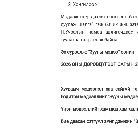
Хонгилоор
Мэдээж хоёр дахийг сонгосон бол
дуудаж шалга” гэж бичих жишээт
Н.Учралын намаа авлигачдаас ч
туулахаар харагдаж байна.
Эх сурвалж: “Зууны мэдээ” сонин
2026 ОНЫ ДӨРӨВДҮГЭЭР САРЫН 29.
Хуурамч мэдээлэл хаа сайгүй та
бодитой мэдээллийг “Зууны мэдээ
Үнэн мэдээллийг хамтдаа хамгаалц
Бие даасан сэтгүүл зүйг дэмжин "