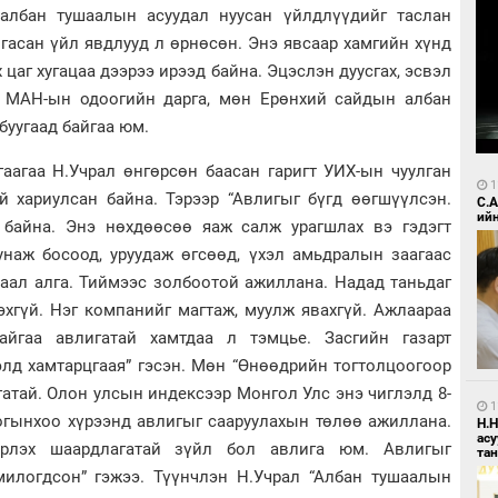
, албан тушаалын асуудал нуусан үйлдлүүдийг таслан
лгасан үйл явдлууд л өрнөсөн. Энэ явсаар хамгийн хүнд
 цаг хугацаа дээрээ ирээд байна. Эцэслэн дуусгах, эсвэл
ь МАН-ын одоогийн дарга, мөн Ерөнхий сайдын албан
буугаад байгаа юм.
гаагаа Н.Учрал өнгөрсөн баасан гаригт УИХ-ын чуулган
1
й хариулсан байна. Тэрээр “Авлигыг бүгд өөгшүүлсэн.
С.
ий
 байна. Энэ нөхдөөсөө яаж салж урагшлах вэ гэдэгт
унаж босоод, уруудаж өгсөөд, үхэл амьдралын заагаас
чаал алга. Тиймээс золбоотой ажиллана. Надад таньдаг
эхгүй. Нэг компанийг магтаж, муулж явахгүй. Ажлаараа
айгаа авлигатай хамтдаа л тэмцье. Засгийн газарт
элд хамтарцгаая” гэсэн. Мөн “Өнөөдрийн тогтолцоогоор
гатай. Олон улсын индексээр Монгол Улс энэ чиглэлд 8-
1
огынхоо хүрээнд авлигыг сааруулахын төлөө ажиллана.
Н.
ас
эрлэх шаардлагатай зүйл бол авлига юм. Авлигыг
та
милогдсон” гэжээ. Түүнчлэн Н.Учрал “Албан тушаалын