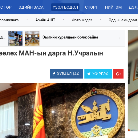
С ТӨР
ЭДИЙН ЗАСАГ
ҮЗЭЛ БОДОЛ
СПОРТ
НИЙГЭМ
ДЭЛ
рвалжлага
•
Азийн АШТ
•
Фото мэдээ
•
Оддын амьдрал
...
Засгийн хуралдаан болж байна
өөлөх МАН-ын дарга Н.Учралын
ХУВААЛЦАХ
ЖИРГЭХ