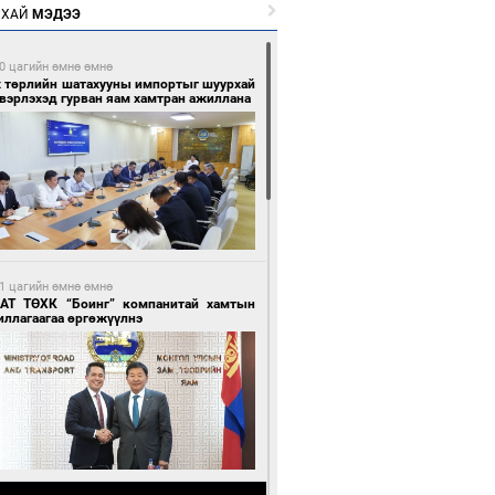
РХАЙ
МЭДЭЭ
0 цагийн өмнө өмнө
х төрлийн шатахууны импортыг шуурхай
вэрлэхэд гурван яам хамтран ажиллана
1 цагийн өмнө өмнө
АТ ТӨХК “Боинг” компанитай хамтын
иллагаагаа өргөжүүлнэ