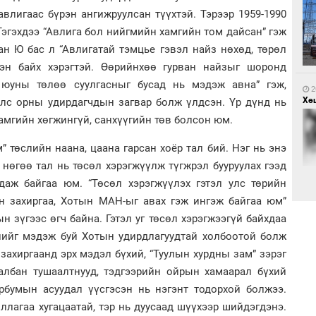
авлигаас бүрэн ангижруулсан түүхтэй. Тэрээр 1959-1990
эгэхдээ “Авлига бол нийгмийн хамгийн том дайсан” гэж
1
ан Ю бас л “Авлигатай тэмцье гэвэл найз нөхөд, төрөл
Са
мэ
эн байх хэрэгтэй. Өөрийнхөө гурван найзыг шоронд
 юуны төлөө суулгасныг бусад нь мэдэж авна” гэж,
2
Хөш
улс орны удирдагчдын загвар болж үлдсэн. Үр дүнд нь
хамгийн хөгжингүй, санхүүгийн төв болсон юм.
” төслийн наана, цаана гарсан хоёр тал бий. Нэг нь энэ
 нөгөө тал нь төсөл хэрэгжүүлж түгжрэл бууруулах гээд
1
гдаж байгаа юм. “Төсөл хэрэгжүүлэх гэтэл улс төрийн
Нө
н захиргаа, Хотын МАН-ыг авах гэж ингэж байгаа юм”
нээ
н зүгээс өгч байна. Гэтэл уг төсөл хэрэгжээгүй байхдаа
2
Х.
слийг мэдэж буй Хотын удирдлагуудтай холбоотой болж
Эр
хар
 захиргаанд эрх мэдэл бүхий, “Туулын хурдны зам” зэрэг
 албан тушаалтнууд, тэдгээрийн ойрын хамаарал бүхий
рбумын асуудал үүсгэсэн нь нэгэнт тодорхой болжээ.
лагаа хугацаатай, тэр нь дуусаад шүүхээр шийдэгдэнэ.