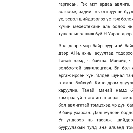
гаргасан. Гэх мэт ардаа авлига
зогсоож, эздийг нь огцруулан буу
үе, эсвэл шийдвэрлэх үе гэж болох
хүчин мөхөстөхийн аль болох н
тушаалыг хашиж буй Н.Учрал дээр 
Энэ дээр ямар байр суурьтай бай
дээр АН-ынхны асуултад тодорхо
Танай намд ч байгаа. Манайд ч
золбоотой ажиллацгаая. Би бол 
эргэж ирсэн хүн. Элдэв шунал та
атаман байхгүй. Кино драм үзүүл
харуулна. Танай, манай намд б
хамтраагүй ч авлигын эсрэг тэмц
бол авлигатай тэмцэхэд үр дүн ба
9 байр ухарсан. Дэвшүүлсэн бодл
Уг үндсээр нь тасалж, шийдв
бууруулахын тулд энэ албанд то