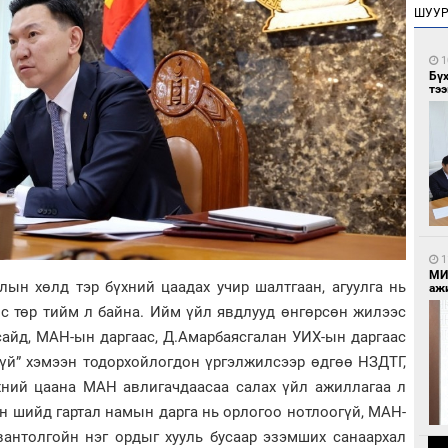
ШУУ
1
Бү
тээ
1
МИ
лын хөлд тэр бүхний цаадах учир шалтгаан, агуулга нь
аж
лс төр тийм л байна. Ийм үйл явдлууд өнгөрсөн жилээс
сайд, МАН-ын даргаас, Д.Амарбаясгалан УИХ-ын даргаас
гүй” хэмээн тодорхойлогдон үргэлжилсээр өдгөө НЗДТГ,
хний цаана МАН авлигачдаасаа салах үйл ажиллагаа л
н шийд гартал намын дарга нь орлогоо нотлоогүй, МАН-
вантолгойн нэг ордыг хууль бусаар эзэмших санаархал