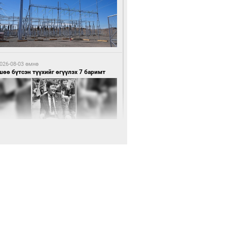
9 цагийн өмнө өмнө
нхүүгийн хэмнэлтийн горимд эрүүл
ндийн салбар хамаарахгүй
026-08-03 өмнө
өө бүтсэн түүхийг өгүүлэх 7 баримт
9 цагийн өмнө өмнө
өцийн махны худалдаа, борлуулалтыг
лттэй ил тод болгоно
026-08-03 өмнө
Нямбаатар: Ял авсан мань луйварчин
дэнэтээс төрсөн алдартан гээд сууж
агдсан