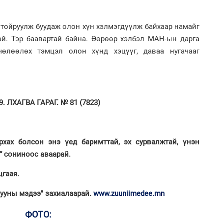
2
"Х
ЕБС
 тойруулж буудаж олон хүн хэлмэгдүүлж байхаар намайг
эй. Тэр баавартай байна. Өөрөөр хэлбэл МАН-ын дарга
өлөөлөх тэмцэл олон хүнд хэцүүг, даваа нугачааг
2
Ою
эхэ
 ЛХАГВА ГАРАГ. № 81 (7823)
2
Ст
72
хү
рхах болсон энэ үед баримттай, эх сурвалжтай, үнэн
” сониноос аваарай.
гаая.
2
МА
Зууны мэдээ" захиалаарай.
www.zuuniimedee.mn
нас
2
ФОТО:
Со