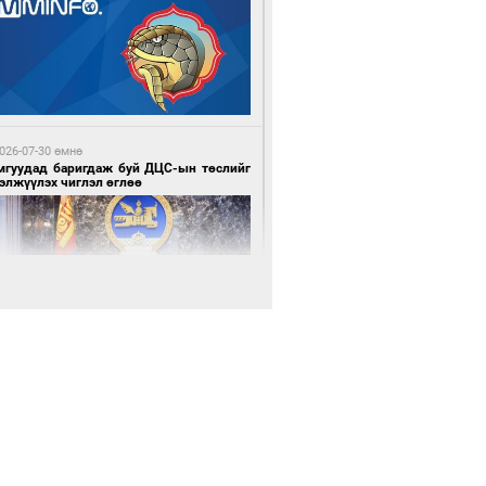
 цагийн өмнө өмнө
өцийн махны худалдаа, борлуулалтыг
лттэй ил тод болгоно
026-07-30 өмнө
мгуудад баригдаж буй ДЦС-ын төслийг
элжүүлэх чиглэл өглөө
 цагийн өмнө өмнө
нгол Улс “COP17”-д “Тал хээрийн
өвлөгөө”-гөө танилцуулна
026-07-30 өмнө
э намар 1-6 дугаар ангийн хүүхдүүдэд
гуулийн автобус үйлчилнэ