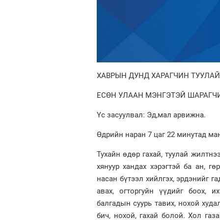
ХАВРЫН ДУНД ХАРАГЧИН ТУУЛА
ЕСӨН УЛААН МЭНГЭТЭЙ ШАРАГЧ
Үс засуулвал: Эд,мал арвижна.
Өдрийн наран 7 цаг 22 минутад ман
Тухайн өдөр гахай, туулай жилтнэ
хянуур хандах хэрэгтэй ба ан, гө
насан бүтээл хийлгэх, эрдэнийг га
авах, огторгуйн үүдийг боох, и
балгадын суурь тавих, нохой худал
бич, нохой, гахай болой. Хол газ