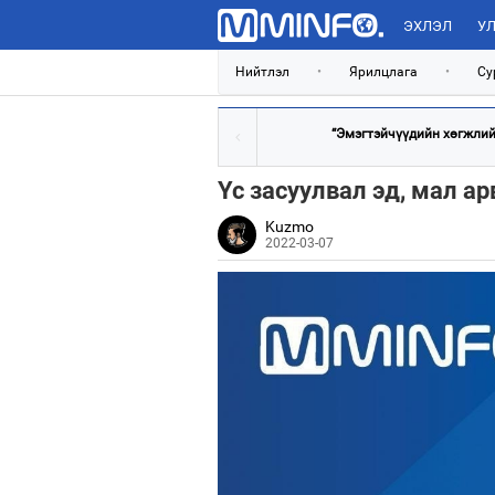
ЭХЛЭЛ
УЛ
Нийтлэл
•
Ярилцлага
•
Су
“Эмэгтэйчүүдийн хөгжлийн
Үс засуулвал эд, мал а
Kuzmo
2022-03-07