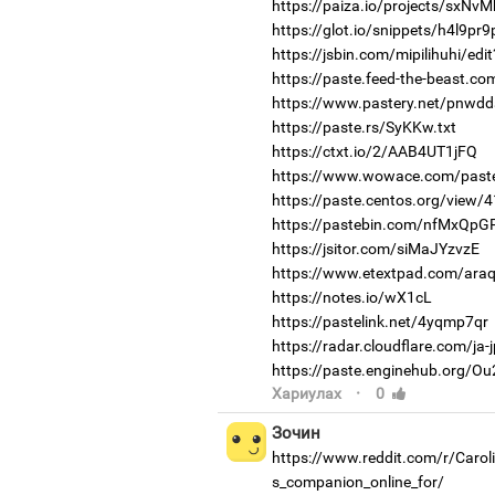
https://paiza.io/projects/sxN
https://glot.io/snippets/h4l9pr
https://jsbin.com/mipilihuhi/edi
https://paste.feed-the-beast.c
https://www.pastery.net/pnwdd
https://paste.rs/SyKKw.txt
https://ctxt.io/2/AAB4UT1jFQ
https://www.wowace.com/past
https://paste.centos.org/view/
https://pastebin.com/nfMxQpG
https://jsitor.com/siMaJYzvzE
https://www.etextpad.com/ara
https://notes.io/wX1cL
https://pastelink.net/4yqmp7qr
https://radar.cloudflare.com/j
https://paste.enginehub.org/O
·
Хариулах
0
Зочин
https://www.reddit.com/r/Car
s_companion_online_for/