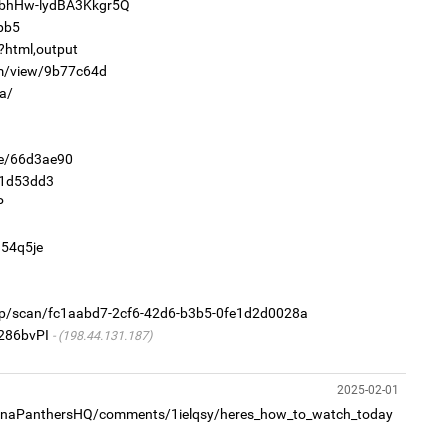
vMbhHw-lydBA3Kkgr5Q
8
16
9pb5
ху
t?html,output
om/view/9b77c64d
2
a/
Ер
хү
өг
e/66d3ae90
41d53dd3
P
8
Бү
на
q54q5je
то
2
a-jp/scan/fc1aabd7-2cf6-42d6-b3b5-0fe1d2d0028a
Ул
хон
u286bvPI
(198.44.131.187)
2025-02-01
olinaPanthersHQ/comments/1ielqsy/heres_how_to_watch_today
9
Ою
эхэ