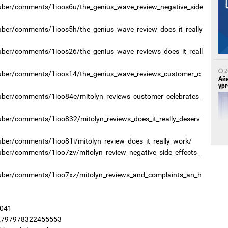
uber/comments/1ioos6u/the_genius_wave_review_negative_side
uber/comments/1ioos5h/the_genius_wave_review_does_it_really
8
Нө
нээ
uber/comments/1ioos26/the_genius_wave_reviews_does_it_reall
2
Tuber/comments/1ioos14/the_genius_wave_reviews_customer_c
Ай
үрг
uber/comments/1ioo84e/mitolyn_reviews_customer_celebrates_
uber/comments/1ioo832/mitolyn_reviews_does_it_really_deserv
8
Мо
ber/comments/1ioo81i/mitolyn_review_does_it_really_work/
төл
uber/comments/1ioo7zv/mitolyn_review_negative_side_effects_
2
uber/comments/1ioo7xz/mitolyn_reviews_and_complaints_an_h
Эн
сур
1041
22797978322455553