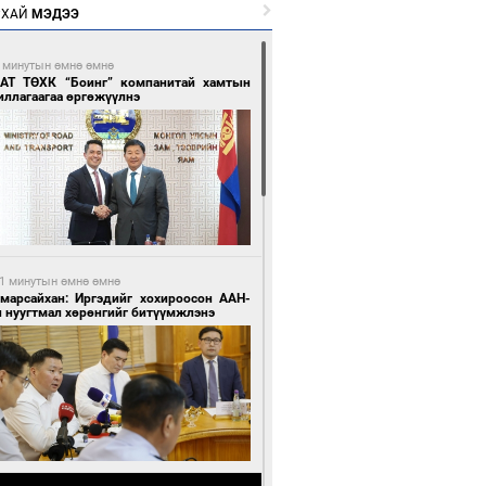
РХАЙ
МЭДЭЭ
 минутын өмнө өмнө
АТ ТӨХК “Боинг” компанитай хамтын
иллагаагаа өргөжүүлнэ
1 минутын өмнө өмнө
Амарсайхан: Иргэдийг хохироосон ААН-
н нуугтмал хөрөнгийг битүүмжлэнэ