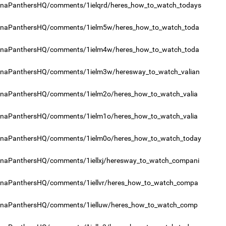
olinaPanthersHQ/comments/1ielqrd/heres_how_to_watch_todays
olinaPanthersHQ/comments/1ielm5w/heres_how_to_watch_toda
2
Н.
то
эрс
olinaPanthersHQ/comments/1ielm4w/heres_how_to_watch_toda
olinaPanthersHQ/comments/1ielm3w/heresway_to_watch_valian
9
МА
olinaPanthersHQ/comments/1ielm2o/heres_how_to_watch_valia
нас
olinaPanthersHQ/comments/1ielm1o/heres_how_to_watch_valia
2
olinaPanthersHQ/comments/1ielm0o/heres_how_to_watch_today
KH
22-
linaPanthersHQ/comments/1iellxj/heresway_to_watch_compani
olinaPanthersHQ/comments/1iellvr/heres_how_to_watch_compa
9
Во
эх
olinaPanthersHQ/comments/1ielluw/heres_how_to_watch_comp