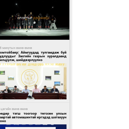
8 минутын өмнө өмнө
Номтойбаяр: Аймгуудад тулгамдаж буй
уудлуудыг Засгийн газрын хуралдаанд
нилцуулж, шийдвэрлүүлнэ
 цагийн өмнө өмнө
өөдөр тэгш тоогоор төгссөн улсын
гаартай автомашинтай иргэдэд шатахуун
гоно