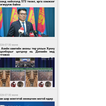
ээнд нийслэлд 573 төсөл, арга хэмжээг
рэгжүүлж байна
 цагийн өмнө өмнө
тобензин, дизель түлшний онцгой албан
варыг тэглэлээ
026-07-30 өмнө
в Азийн хамгийн анхны төр улсын Хүннү
гцолборыг цогцоор нь Дэлхийн өвд
ртгэжээ
 цагийн өмнө өмнө
нхүүгийн хэмнэлтийн горимд эрүүл
ндийн салбар хамаарахгүй
026-07-30 өмнө
ван шар мэнгэтэй хөхөшчин могой өдөр