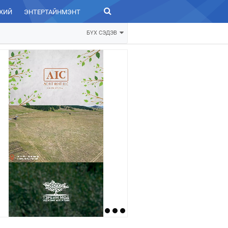
ХИЙ
ЭНТЕРТАЙНМЭНТ
ЗУРХАЙ
БҮХ СЭДЭВ