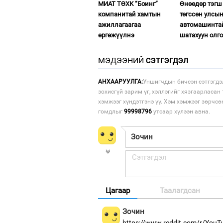
МИАТ ТӨХК “Боинг”
Өнөөдөр тэгш
компанитай хамтын
төгссөн улсын
ажиллагаагаа
автомашинта
өргөжүүлнэ
шатахуун олг
МЭДЭЭНИЙ
СЭТГЭГДЭЛ
АНХААРУУЛГА:
Уншигчдын бичсэн сэтгэгдэ
зохисгүй зарим үг, хэллэгийг хязгаарласан 
хэмжээг хүндэтгэнэ үү. Хэм хэмжээг зөрчсө
гомдлыг
99998796
утсаар хүлээн авна.
Цагаар
Таалагдсан
Зочин
https://www.reddit.com/r/YouT