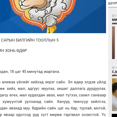
ШУУ
1
МИ
аж
Й САРЫН БИЛГИЙН ТООЛЛЫН 5
ИН ХОНЬ ӨДӨР
1
дан, 18 цаг 45 минутад жаргана.
С.
ий
э аливаа үйлийг хийхэд эерэг сайн. Эл өдөр элдэв үйлд
рөө хийх, мал, адгуус муулах, хишиг даллага дуудуулах,
дагш өгөх, мал худалдан авах, мал түгээх, сахил санваар
х хүмүүнтэй уулзахад сайн. Хануур, төөнүүр хийлгэх,
дан авахад муу. Өдрийн сайн цаг нь бар, туулай, могой,
ар яваар одогсод урд зүгт мөрөө гаргавал зохистой. Үс