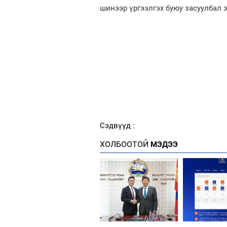
шинээр үргээлгэх буюу засуулбал э
Сэдвүүд :
ХОЛБООТОЙ
МЭДЭЭ