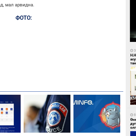
д, мал арвидна.
ФОТО:
3
Н.
ас
та
8
Өн
ду
ол