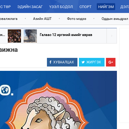
С ТӨР
ЭДИЙН ЗАСАГ
ҮЗЭЛ БОДОЛ
СПОРТ
НИЙГЭМ
ДЭЛ
рвалжлага
•
Азийн АШТ
•
Фото мэдээ
•
Оддын амьдрал
...
Галаас 12 иргэний амийг аврав
рвижна
ХУВААЛЦАХ
ЖИРГЭХ