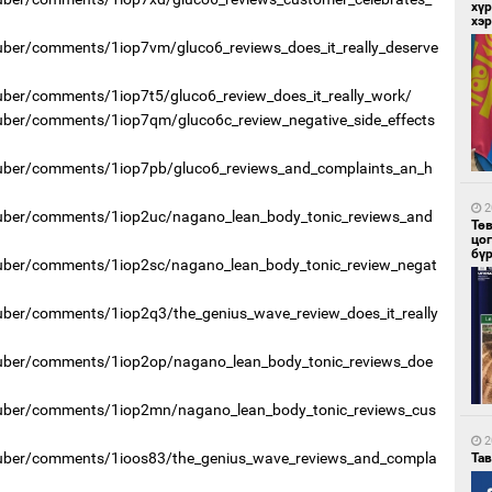
хүр
хэ
uber/comments/1iop7vm/gluco6_reviews_does_it_really_deserve
uber/comments/1iop7t5/gluco6_review_does_it_really_work/
8
uber/comments/1iop7qm/gluco6c_review_negative_side_effects
Ав
тат
Tuber/comments/1iop7pb/gluco6_reviews_and_complaints_an_h
2
Tuber/comments/1iop2uc/nagano_lean_body_tonic_reviews_and
Тө
цо
бү
uber/comments/1iop2sc/nagano_lean_body_tonic_review_negat
uber/comments/1iop2q3/the_genius_wave_review_does_it_really
8
Са
Tuber/comments/1iop2op/nagano_lean_body_tonic_reviews_doe
мэ
Tuber/comments/1iop2mn/nagano_lean_body_tonic_reviews_cus
2
Tuber/comments/1ioos83/the_genius_wave_reviews_and_compla
Та