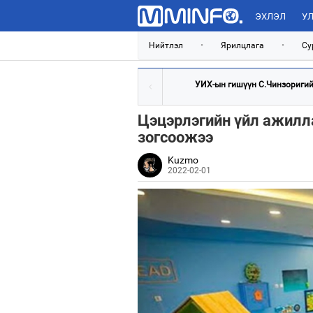
ЭХЛЭЛ
УЛ
Нийтлэл
•
Ярилцлага
•
Су
УИХ-ын гишүүн С.Чинзоригийн
Цэцэрлэгийн үйл ажилла
зогсоожээ
Kuzmo
2022-02-01