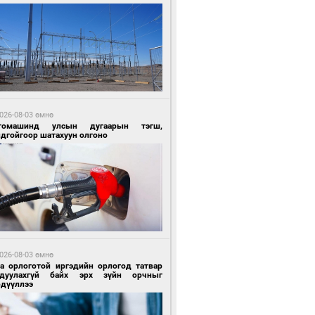
3 цагийн өмнө өмнө
Х-ын дарга С.Бямбацогт Сутай хайрхны
гэрийг тахих тахилгад оролцлоо
026-08-03 өмнө
томашинд улсын дугаарын тэгш,
ндгойгоор шатахуун олгоно
3 цагийн өмнө өмнө
ргаан цагаан мэнгэтэй харагчин үхэр
өр
026-08-03 өмнө
га орлоготой иргэдийн орлогод татвар
гдуулахгүй байх эрх зүйн орчныг
рдүүллээ