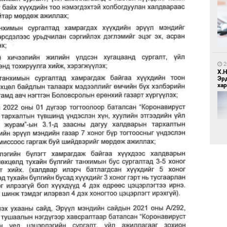
1
Бо
ба
2
Х.
Эр
хар
1
Бү
тээ
2
Б.
би
1
МИ