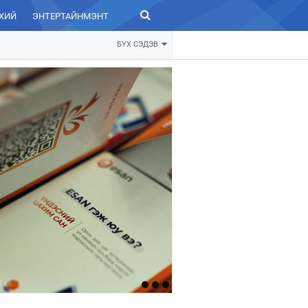
ХИЙ
ЭНТЕРТАЙНМЭНТ
ЗУРХАЙ
БҮХ СЭДЭВ