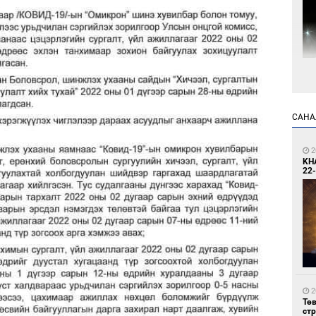
1
Мо
өн
САНА
2
KH
22-
1
Өн
ду
ол
2
Тө
ст