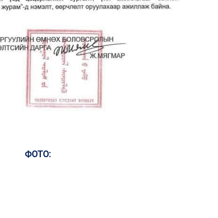
аж
2
Хөш
1
С.
ий
2
Хө
та
ФОТО:
1
Н.
ас
та