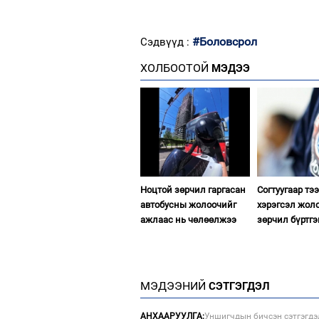
#Боловсрол
Сэдвүүд :
ХОЛБООТОЙ
МЭДЭЭ
Ноцтой зөрчил гаргасан
Согтуугаар тэ
автобусны жолоочийг
хэрэгсэл жол
ажлаас нь чөлөөлжээ
зөрчил бүртгэ
МЭДЭЭНИЙ
СЭТГЭГДЭЛ
АНХААРУУЛГА:
Уншигчдын бичсэн сэтгэгдэ