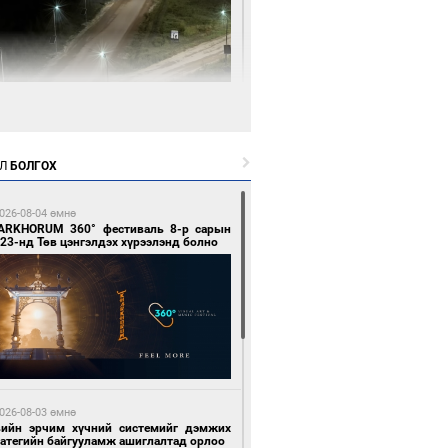
3 цагийн өмнө өмнө
нгол Улсын волейболын шигшээ баг
өөдөр Хятадын эсрэг тоглоно
Л
БОЛГОХ
026-08-04 өмнө
ARKHORUM 360° фестиваль 8-р сарын
23-нд Төв цэнгэлдэх хүрээлэнд болно
3 цагийн өмнө өмнө
өөдөр сондгой тоогоор төгссөн улсын
гаартай автомашинтай иргэдэд шатахуун
гоно
026-08-03 өмнө
вийн эрчим хүчний системийг дэмжих
ратегийн байгууламж ашиглалтад орлоо