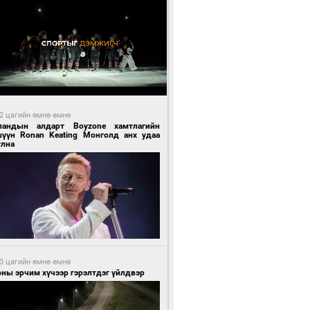
2 цагийн өмнө өмнө
ландын алдарт Boyzone хамтлагийн
шүүн Ronan Keating Монголд анх удаа
улна
3 цагийн өмнө өмнө
ны эрчим хүчээр гэрэлтдэг үйлдвэр