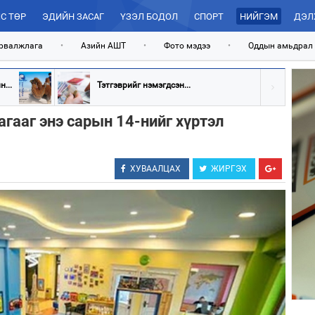
С ТӨР
ЭДИЙН ЗАСАГ
ҮЗЭЛ БОДОЛ
СПОРТ
НИЙГЭМ
ДЭЛ
рвалжлага
•
Азийн АШТ
•
Фото мэдээ
•
Оддын амьдрал
...
Тэтгэврийг нэмэгдсэн...
гааг энэ сарын 14-нийг хүртэл
ХУВААЛЦАХ
ЖИРГЭХ