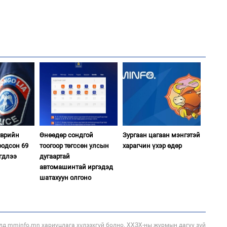
2
“Ну
1
Өн
ду
ол
1
Со
95 
эврийн
Өнөөдөр сондгой
Зургаан цагаан мэнгэтэй
оодсон 69
тоогоор төгссөн улсын
харагчин үхэр өдөр
гдлээ
дугаартай
автомашинтай иргэдэд
шатахуун олгоно
1
С.
во
та
2
"Х
ЕБС
лд mminfo.mn хариуцлага хүлээхгүй болно. ХХЗХ-ны журмын дагуу зүй