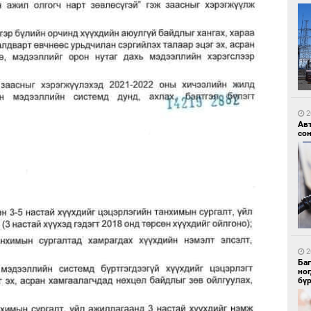
1
УИ
тэн
2
Ав
со
1
Зу
өд
2
Ба
но
бү