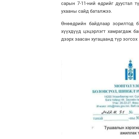
сарын 7-11-ний өдрийг дуустал 
ухааны сайд баталжээ.
Өнөөдрийн байдлаар зорилтод б
хүүхдүүд цэцэрлэгт хамрагдаж б
дээрх заасан хугацаанд түр зогсо