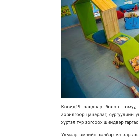
Ковид19 халдвар болон томуу, 
зорилгоор цэцэрлэг, сургуулийн 
хүртэл түр зогсоох шийдвэр гарга
Улмаар өмчийн хэлбэр үл харгал