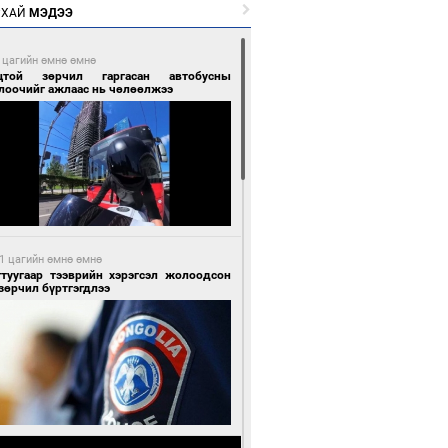
РХАЙ
МЭДЭЭ
 цагийн өмнө өмнө
цтой зөрчил гаргасан автобусны
лоочийг ажлаас нь чөлөөлжээ
1 цагийн өмнө өмнө
гтуугаар тээврийн хэрэгсэл жолоодсон
зөрчил бүртгэгдлээ