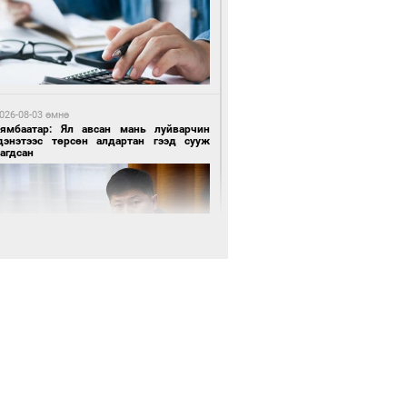
3 цагийн өмнө өмнө
роо орохгүй, өдөртөө 28-30 хэм дулаан
йна
026-08-03 өмнө
Нямбаатар: Ял авсан мань луйварчин
дэнэтээс төрсөн алдартан гээд сууж
агдсан
 өдрийн өмнө өмнө
х төрлийн шатахууны импортыг шуурхай
вэрлэхэд гурван яам хамтран ажиллана
 өдрийн өмнө өмнө
Энх-Амгалан: Би Монгол Улсын иргэн
ш
 өдрийн өмнө өмнө
АТ ТӨХК “Боинг” компанитай хамтын