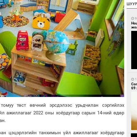
ШУУ
9
Но
жо
1
Со
69 
томуу төст өвчний эрсдэлээс урьдчилан сэргийлэх
үйл ажиллагааг 2022 оны хоёрдугаар сарын 14-ний өдөр
сан.
зан цэцэрлэгийн танхимын үйл ажиллагааг хоёрдугаар