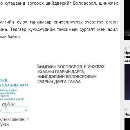
түр хугацаанд зогсоох шийдвэрийг Боловсрол, шинжлэх
үлгийн буюу танхимаар хичээллүүлэх хүсэлтээ өгсөн
айна. Тэдгээр хүүхдүүдийн танхимын сургалт мөн адил
х юм байна.
1
Ир
ги
ду
1
Нар