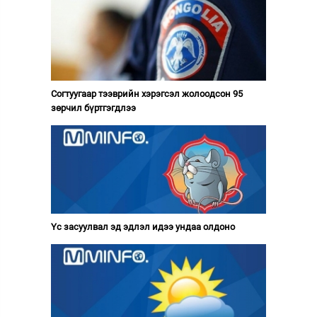
Согтуугаар тээврийн хэрэгсэл жолоодсон 95
зөрчил бүртгэгдлээ
Үс засуулвал эд эдлэл идээ ундаа олдоно