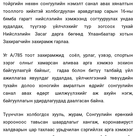
тойргийн нөхөн сонгуулийн нэмэлт санал авах хяналтын
Зурхай
тооллого хийхтэй холбогдуулан аравдугаар сарын 16-ны
бямба гарагт нийслэлийн хэмжээнд согтууруулах ундаа
худалдах, түүгээр үйлчлэхийг түр зогсоох тухай
Нийслэлийн Засаг дарга бөгөөд Улаанбаатар хотын
Захирагчийн захирамж гарлаа.
Уг А/785 тоот захирамжид соёл, урлаг, үзвэр, спортын
зэрэг олныг хамарсан аливаа арга хэмжээ зохион
байгуулахгүй байхыг, гадаа болон битүү талбайд үйл
ажиллагаа явуулдаг худалдаа, үйлчилгээний төвүүдийн
тухайн долоо хоногийн амралтын өдрийг сонгуулийн
санал авах өдөрт шилжүүлэхийг аж ахуйн нэгж,
байгууллагын удирдлагуудад даалгасан байна.
Түүнчлэн холбогдох хууль, журам, Сонгуулийн ерөнхий
хорооноос тавьсан шаардлагыг хангаж, коронавируст
халдварын цар тахлаас урьдчилан сэргийлэх арга хэмжээг