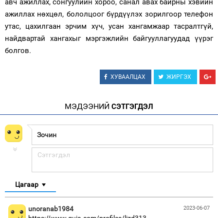
авч ажиллах, сонгуулийн хороо, санал авах байрны хэвийн
ажиллах нөхцөл, бололцоог бүрдүүлэх зорилгоор телефон
утас, цахилгаан эрчим хүч, усан хангамжаар тасралтгүй,
найдвартай хангахыг мэргэжлийн байгууллагуудад үүрэг
болгов.
ХУВААЛЦАХ
ЖИРГЭХ
МЭДЭЭНИЙ
СЭТГЭГДЭЛ
Цагаар
unoranab1984
2023-06-07
https://www.quia.com/profiles/lizd313