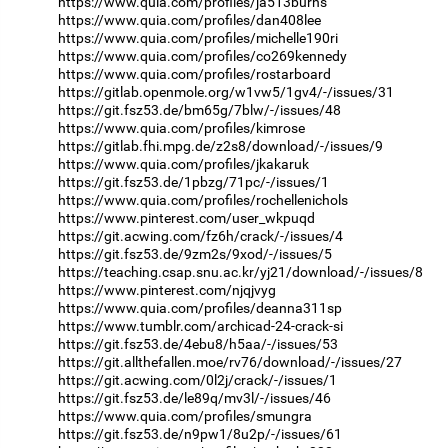
https://www.quia.com/profiles/ja513burns
https://www.quia.com/profiles/dan408lee
https://www.quia.com/profiles/michelle190ri
https://www.quia.com/profiles/co269kennedy
https://www.quia.com/profiles/rostarboard
https://gitlab.openmole.org/w1vw5/1gv4/-/issues/31
https://git.fsz53.de/bm65g/7blw/-/issues/48
https://www.quia.com/profiles/kimrose
https://gitlab.fhi.mpg.de/z2s8/download/-/issues/9
https://www.quia.com/profiles/jkakaruk
https://git.fsz53.de/1pbzg/71pc/-/issues/1
https://www.quia.com/profiles/rochellenichols
https://www.pinterest.com/user_wkpuqd
https://git.acwing.com/fz6h/crack/-/issues/4
https://git.fsz53.de/9zm2s/9xod/-/issues/5
https://teaching.csap.snu.ac.kr/yj21/download/-/issues/8
https://www.pinterest.com/njqjvyg
https://www.quia.com/profiles/deanna311sp
https://www.tumblr.com/archicad-24-crack-si
https://git.fsz53.de/4ebu8/h5aa/-/issues/53
https://git.allthefallen.moe/rv76/download/-/issues/27
https://git.acwing.com/0l2j/crack/-/issues/1
https://git.fsz53.de/le89q/mv3l/-/issues/46
https://www.quia.com/profiles/smungra
https://git.fsz53.de/n9pw1/8u2p/-/issues/61