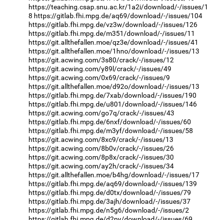
https://teaching.csap.snu.ac.kr/1a2i/download/-/issues/1
8
https://gitlab.fhi.mpg.de/aq69/download/-/issues/104
https://gitlab.fhi.mpg.de/vz3w/download/-/issues/126
https://gitlab.fhi.mpg.de/m351/download/-/issues/11
https://git.allthefallen.moe/qz3e/download/-/issues/41
https://git.allthefallen.moe/1hno/download/-/issues/13
https://git.acwing.com/3s80/crack/-/issues/12
https://git.acwing.com/y89l/crack/-/issues/49
https://git.acwing.com/0x69/crack/-/issues/9
https://git.allthefallen.moe/d92o/download/-/issues/13
https://gitlab.fhi.mpg.de/7xab/download/-/issues/190
https://gitlab.fhi.mpg.de/u801/download/-/issues/146
https://git.acwing.com/go7q/crack/-/issues/43
https://gitlab.fhi.mpg.de/6nxf/download/-/issues/60
https://gitlab.fhi.mpg.de/m3yf/download/-/issues/58
https://git.acwing.com/8xc9/crack/-/issues/13
https://git.acwing.com/8b0v/crack/-/issues/26
https://git.acwing.com/8p8x/crack/-/issues/30
https://git.acwing.com/ay2h/crack/-/issues/34
https://git.allthefallen.moe/b4hg/download/-/issues/17
https://gitlab.fhi.mpg.de/aq69/download/-/issues/139
https://gitlab.fhi.mpg.de/d0tx/download/-/issues/79
https://gitlab.fhi.mpg.de/3ajh/download/-/issues/37
https://gitlab.fhi.mpg.de/n5g6/download/-/issues/2
https://gitlab.fhi.mpg.de/d2py/download/-/issues/69