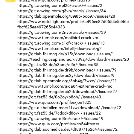
https://git.acwing.com/pl26/crack/-/issues/2
https://git.acwing.com/g3vo/crack/-/issues/34
https://gitlab.openmole.org/89i85/6oo9/-/issues/28
https://www.noteflight.com/profile/a496ee82d0554e5d46e
fbcf625ea497265c44333
https://git.acwing.com/2nvb/crack/-/issues/39
https://www.tumblr.com/mailbird-crack-xm
https://git.acwing.com/c1cf/crack/-/issues/13
https://www.tumblr.com/intellij-idea-crack-g2
https://gitlab.fhi.mpg.de/p15r/download/-/issues/1
https://teaching.csap.snu.ac.kr/39zj/download/-/issues/20
https://git.fsz53.de/x3amj/di6r/-/issues/35
https://gitlab.fhi.mpg.de/dr9b/download/-/issues/79
https://gitlab.fhi.mpg.de/us2y/download/-/issues/9
https://gitlab.openmole.org/3nh4g/7wze/-/issues/21
https://www.tumblr.com/aida64-extreme-crack-mc
https://gitlab.fhi.mpg.de/cb2d/download/-/issues/27
https://git.fsz53.de/0o2oy/p8oh/-/issues/43
https://www.quia.com/profiles/joe1823
https://git.allthefallen.moe/1fxw/download/-/issues/22
https://git.fsz53.de/7cdod/d8ov/-/issues/22
https://git.acwing.com/l8re/crack/-/issues/19
https://www.quia.com/profiles/co544foster
https://gitlab.socmedica.dev/dt887/1p2c/-/issues/72