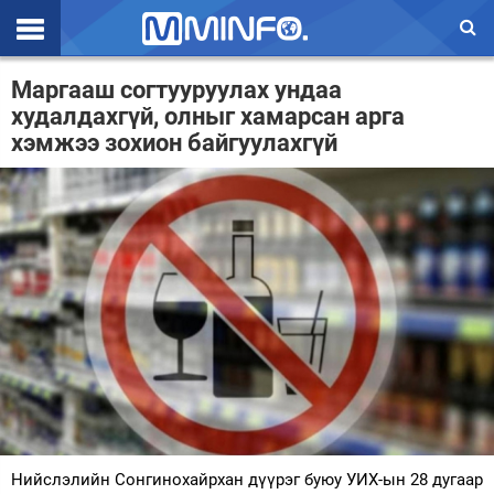
Эхлэл
Маргааш согтууруулах ундаа
худалдахгүй, олныг хамарсан арга
Цаг агаар
хэмжээ зохион байгуулахгүй
Валют ханш
Улс төр
Эдийн засаг
Үзэл бодол
Спорт
Нийгэм
Дэлхий
Нийслэлийн Сонгинохайрхан дүүрэг буюу УИХ-ын 28 дугаар
Энтертайнмэнт