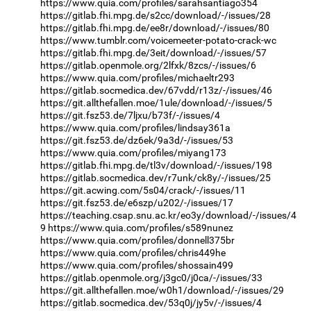
https://www.quia.com/profiles/sarahsantiago354
https://gitlab.fhi.mpg.de/s2cc/download/-/issues/28
https://gitlab.fhi.mpg.de/ee8r/download/-/issues/80
https://www.tumblr.com/voicemeeter-potato-crack-wc
https://gitlab.fhi.mpg.de/3eit/download/-/issues/57
https://gitlab.openmole.org/2lfxk/8zcs/-/issues/6
https://www.quia.com/profiles/michaeltr293
https://gitlab.socmedica.dev/67vdd/r13z/-/issues/46
https://git.allthefallen.moe/1ule/download/-/issues/5
https://git.fsz53.de/7ljxu/b73f/-/issues/4
https://www.quia.com/profiles/lindsay361a
https://git.fsz53.de/dz6ek/9a3d/-/issues/53
https://www.quia.com/profiles/miyang173
https://gitlab.fhi.mpg.de/tl3v/download/-/issues/198
https://gitlab.socmedica.dev/r7unk/ck8y/-/issues/25
https://git.acwing.com/5s04/crack/-/issues/11
https://git.fsz53.de/e6szp/u202/-/issues/17
https://teaching.csap.snu.ac.kr/eo3y/download/-/issues/4
9
https://www.quia.com/profiles/s589nunez
https://www.quia.com/profiles/donnell375br
https://www.quia.com/profiles/chris449he
https://www.quia.com/profiles/shossain499
https://gitlab.openmole.org/j3gc0/j0ca/-/issues/33
https://git.allthefallen.moe/w0h1/download/-/issues/29
https://gitlab.socmedica.dev/53q0j/jy5v/-/issues/4