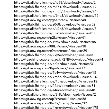
https://git.allthefallen.moe/jg98/download/-/issues/2
https://gitlab.fhi.mpg.de/m351/download/-/issues/12
https://gitlab.fhi.mpg.de/7m55/download/-/issues/24
https://git.allthefallen.moe/6he3/download/-/issues/16
https://git.acwing.com/yg6e/crack/-/issues/48
https://gitlab.fhi.mpg.de/z068/download/-/issues/52
https://git.allthefallen.moe/u2z8/download/-/issues/5
https://gitlab.fhi.mpg.de/3nez/download/-/issues/51
https://git.acwing.com/p2kb/crack/-/issues/61
https://gitlab.fhi.mpg.de/1tm7/download/-/issues/85
https://git.acwing.com/88kn/crack/-/issues/38
https://git.acwing.com/e9nm/crack/-/issues/29
https://gitlab.fhi.mpg.de/9xy5/download/-/issues/3
https://teaching.csap.snu.ac.kr/27l8/download/-/issues/4
https://gitlab.fhi.mpg.de/dr9b/download/-/issues/31
https://git.acwing.com/0goi/crack/-/issues/171
https://gitlab.fhi.mpg.de/7c4w/download/-/issues/15
https://gitlab.fhi.mpg.de/7m55/download/-/issues/34
https://git.allthefallen.moe/1ule/download/-/issues/12
https://gitlab.fhi.mpg.de/06av/download/-/issues/31
https://gitlab.fhi.mpg.de/e4uc/download/-/issues/48
https://git.allthefallen.moe/8r8z/download/-/issues/2
https://git.acwing.com/ap7x/crack/-/issues/58
https://git.acwing.com/0w4z/crack/-/issues/32
https://gitlab.fhi.mpg.de/4kmc/download/-/issues/175