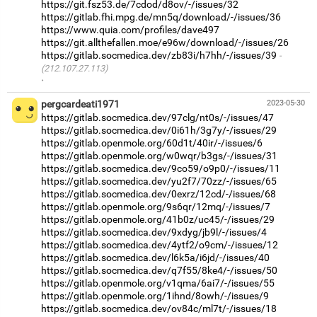
https://git.fsz53.de/7cdod/d8ov/-/issues/32
https://gitlab.fhi.mpg.de/mn5q/download/-/issues/36
https://www.quia.com/profiles/dave497
https://git.allthefallen.moe/e96w/download/-/issues/26
https://gitlab.socmedica.dev/zb83i/h7hh/-/issues/39
(212.107.27.113)
·
pergcardeati1971
2023-05-30
https://gitlab.socmedica.dev/97clg/nt0s/-/issues/47
https://gitlab.socmedica.dev/0i61h/3g7y/-/issues/29
https://gitlab.openmole.org/60d1t/40ir/-/issues/6
https://gitlab.openmole.org/w0wqr/b3gs/-/issues/31
https://gitlab.socmedica.dev/9co59/o9p0/-/issues/11
https://gitlab.socmedica.dev/yu2f7/70zz/-/issues/65
https://gitlab.socmedica.dev/0exrz/12cd/-/issues/68
https://gitlab.openmole.org/9s6qr/12mq/-/issues/7
https://gitlab.openmole.org/41b0z/uc45/-/issues/29
https://gitlab.socmedica.dev/9xdyg/jb9l/-/issues/4
https://gitlab.socmedica.dev/4ytf2/o9cm/-/issues/12
https://gitlab.socmedica.dev/l6k5a/i6jd/-/issues/40
https://gitlab.socmedica.dev/q7f55/8ke4/-/issues/50
https://gitlab.openmole.org/v1qma/6ai7/-/issues/55
https://gitlab.openmole.org/1ihnd/8owh/-/issues/9
https://gitlab.socmedica.dev/ov84c/ml7t/-/issues/18