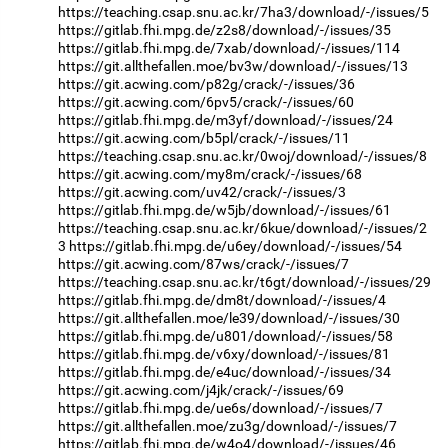
https://teaching.csap.snu.ac.kr/7ha3/download/-/issues/5
https://gitlab.fhi.mpg.de/z2s8/download/-/issues/35
https://gitlab.fhi.mpg.de/7xab/download/-/issues/114
https://git.allthefallen.moe/bv3w/download/-/issues/13
https://git.acwing.com/p82g/crack/-/issues/36
https://git.acwing.com/6pv5/crack/-/issues/60
https://gitlab.fhi.mpg.de/m3yf/download/-/issues/24
https://git.acwing.com/b5pl/crack/-/issues/11
https://teaching.csap.snu.ac.kr/0woj/download/-/issues/8
https://git.acwing.com/my8m/crack/-/issues/68
https://git.acwing.com/uv42/crack/-/issues/3
https://gitlab.fhi.mpg.de/w5jb/download/-/issues/61
https://teaching.csap.snu.ac.kr/6kue/download/-/issues/2
3
https://gitlab.fhi.mpg.de/u6ey/download/-/issues/54
https://git.acwing.com/87ws/crack/-/issues/7
https://teaching.csap.snu.ac.kr/t6gt/download/-/issues/29
https://gitlab.fhi.mpg.de/dm8t/download/-/issues/4
https://git.allthefallen.moe/le39/download/-/issues/30
https://gitlab.fhi.mpg.de/u801/download/-/issues/58
https://gitlab.fhi.mpg.de/v6xy/download/-/issues/81
https://gitlab.fhi.mpg.de/e4uc/download/-/issues/34
https://git.acwing.com/j4jk/crack/-/issues/69
https://gitlab.fhi.mpg.de/ue6s/download/-/issues/7
https://git.allthefallen.moe/zu3g/download/-/issues/7
https://gitlab.fhi.mpg.de/w4o4/download/-/issues/46