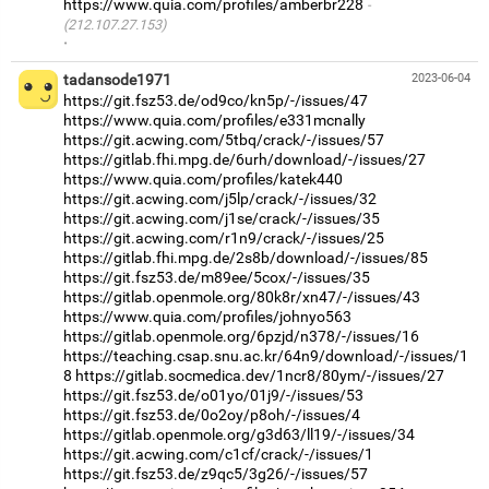
https://www.quia.com/profiles/amberbr228
(212.107.27.153)
·
tadansode1971
2023-06-04
https://git.fsz53.de/od9co/kn5p/-/issues/47
https://www.quia.com/profiles/e331mcnally
https://git.acwing.com/5tbq/crack/-/issues/57
https://gitlab.fhi.mpg.de/6urh/download/-/issues/27
https://www.quia.com/profiles/katek440
https://git.acwing.com/j5lp/crack/-/issues/32
https://git.acwing.com/j1se/crack/-/issues/35
https://git.acwing.com/r1n9/crack/-/issues/25
https://gitlab.fhi.mpg.de/2s8b/download/-/issues/85
https://git.fsz53.de/m89ee/5cox/-/issues/35
https://gitlab.openmole.org/80k8r/xn47/-/issues/43
https://www.quia.com/profiles/johnyo563
https://gitlab.openmole.org/6pzjd/n378/-/issues/16
https://teaching.csap.snu.ac.kr/64n9/download/-/issues/1
8
https://gitlab.socmedica.dev/1ncr8/80ym/-/issues/27
https://git.fsz53.de/o01yo/01j9/-/issues/53
https://git.fsz53.de/0o2oy/p8oh/-/issues/4
https://gitlab.openmole.org/g3d63/ll19/-/issues/34
https://git.acwing.com/c1cf/crack/-/issues/1
https://git.fsz53.de/z9qc5/3g26/-/issues/57