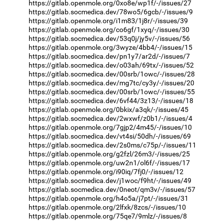
https://gitlab.openmole.org/0xo8e/wp1f/-/issues/27
https://gitlab.socmedica.dev/78wo5/6gcb/-/issues/9
https://gitlab.openmole.org/i1m83/1j8r/-/issues/39
https://gitlab.openmole.org/co6gf/1xyq/-/issues/30
https://gitlab.socmedica.dev/53q0j/jy5v/-/issues/56
https://gitlab.openmole.org/3wyze/4bb4/-/issues/15
https://gitlab.socmedica.dev/pn1y7/ar2d/-/issues/7
https://gitlab.socmedica.dev/o03ah/69tx/-/issues/52
https://gitlab.socmedica.dev/00srb/1owc/-/issues/28
https://gitlab.socmedica.dev/mg7tc/cy3y/-/issues/20
https://gitlab.socmedica.dev/00srb/1owc/-/issues/55
https://gitlab.socmedica.dev/6vf44/3z13/-/issues/18
https://gitlab.openmole.org/0bkix/a3qk/-/issues/45
https://gitlab.socmedica.dev/2wxwf/z0b1/-/issues/4
https://gitlab.openmole.org/7gjp2/4m45/-/issues/10
https://gitlab.socmedica.dev/vt4si/50dh/-/issues/69
https://gitlab.socmedica.dev/2s0ms/c75p/-/issues/11
https://gitlab.openmole.org/g2fzl/26m3/-/issues/25
https://gitlab.openmole.org/uw2n1/ol6f/-/issues/17
https://gitlab.openmole.org/i90iq/7fj0/-/issues/12
https://gitlab.socmedica.dev/j1woc/f9ht/-/issues/49
https://gitlab.socmedica.dev/0neot/qm3v/-/issues/57
https://gitlab.openmole.org/h4o5a/j7pt/-/issues/31
https://gitlab.openmole.org/2lfxk/8zcs/-/issues/10
https://gitlab.openmole.org/75qe7/9mlz/-/issues/8