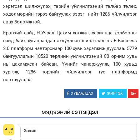
хэрэгсэл шилжүүлэх, төрийн үйлчилгээний төлбөр төлөх,
хөдөлмөрийн гэрээ байгуулах зэрэг нийт 1286 үйлчилгээг
авах боломжтой.
Ерөнхий сайд Н.Учрал Цахим хөгжил, харилцаа холбооны
сайд байх хугацаандаа эхлүүлсэн шинэчлэл нь E-Business
2.0 платформ нэвтэрснээр 100 хувь хэрэгжиж дууслаа. 5779
байгууллагын 18520 төрлийн үйлчилгээний 80 орчим хувь
нь цахимжсан байсан. Үүнийг чанаржуулж, 100 хувьд
хүргэж, 1286 төрлийн үйлчилгээг тус платформд
нэвтрүүллээ.
ХУВААЛЦАХ
ЖИРГЭХ
МЭДЭЭНИЙ
СЭТГЭГДЭЛ