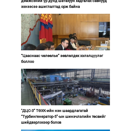
дэмжсэний үр дүнд шатахуун хадгалах савнууд
эхнээсээ ашиглалтад орж байна
“Цааснаас чөлөөлье” зөвлөлдөх хэлэлцүүлэг
боллоо
"ДЦС-3” ТӨХК-ийн нэн шаардлагатай
“Турбингенератор-5”-ын шинэчлэлийн төсвийг
шийдвэрлэхээр болов