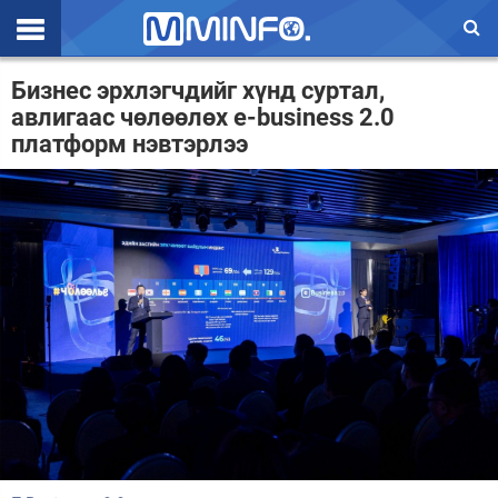
Эхлэл
Бизнес эрхлэгчдийг хүнд суртал,
авлигаас чөлөөлөх е-business 2.0
Цаг агаар
платформ нэвтэрлээ
Валют ханш
Улс төр
Эдийн засаг
Үзэл бодол
Спорт
Нийгэм
Дэлхий
Энтертайнмэнт