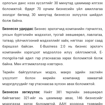
орлогын данс нээх хүсэлтийг 30 минутад цахимаар илгээх
боломжтой. Өдөрт 70 орчим бизнесийн үйл ажиллагаа
эхэлдэг бөгөөд 30 минутад бизнесээ эхлүүлэх шийдэл
болж байна.
Бизнесээ удирдах:
Бизнес эрхлэгчид компанийн гэрчилгээ,
улсын бүртгэлийн мэдээлэл, тусгай зөвшөөрөл, лавлагаа,
татвар, үйлчилгээний мэдээллийг хайх, нягтлах зэрэг саад
бэрхшээл байсан. E-Business 2.0 нь бизнес эрхлэгч
компанийн хэрэгцээт мэдээллээ илүү ойлгомжтой, E-
mongolia-тай адил гар утаснаасаа харах боломжтой болж
байна. Мөн итгэмжлэлээр нэвтэрнэ.
Төрийн байгууллагын мэдээ, макро эдийн засгийн
үзүүлэлт болон өөрийн компанид хамаатай
мэдэгдлүүдийг гар утаснаасаа хүлээн авах боломжтой.
Бизнесээ хөгжүүлэх:
Нийт 381 төрлийн зөвшөөрөл
байгаагаас 321-ийг нь цахимаар авах, 146 бизнесийг
мэдэгдээд эхлэх боломжтой. ААН хооронд тээврийн