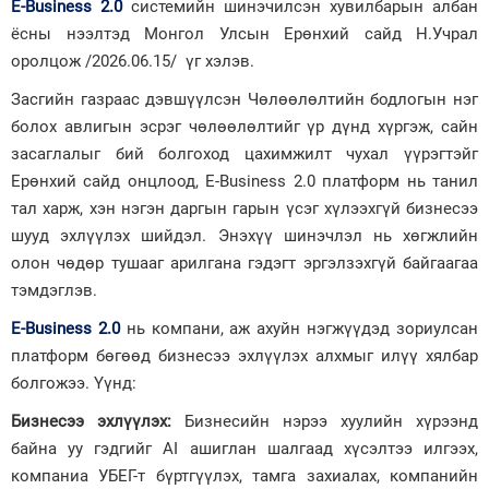
E-Business 2.0
системийн шинэчилсэн хувилбарын албан
ёсны нээлтэд Монгол Улсын Ерөнхий сайд Н.Учрал
Зурхай
оролцож /2026.06.15/ үг хэлэв.
Засгийн газраас дэвшүүлсэн Чөлөөлөлтийн бодлогын нэг
болох авлигын эсрэг чөлөөлөлтийг үр дүнд хүргэж, сайн
засаглалыг бий болгоход цахимжилт чухал үүрэгтэйг
Ерөнхий сайд онцлоод, E-Business 2.0 платформ нь танил
тал харж, хэн нэгэн даргын гарын үсэг хүлээхгүй бизнесээ
шууд эхлүүлэх шийдэл. Энэхүү шинэчлэл нь хөгжлийн
олон чөдөр тушааг арилгана гэдэгт эргэлзэхгүй байгаагаа
тэмдэглэв.
E-Business 2.0
нь компани, аж ахуйн нэгжүүдэд зориулсан
платформ бөгөөд бизнесээ эхлүүлэх алхмыг илүү хялбар
болгожээ. Үүнд:
Бизнесээ эхлүүлэх:
Бизнесийн нэрээ хуулийн хүрээнд
байна уу гэдгийг AI ашиглан шалгаад хүсэлтээ илгээх,
компаниа УБЕГ-т бүртгүүлэх, тамга захиалах, компанийн