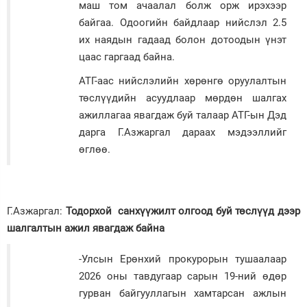
маш том ачаалал болж орж ирэхээр
байгаа. Одоогийн байдлаар нийслэл 2.5
их наядын гадаад болон дотоодын үнэт
цаас гаргаад байна.
АТГ-аас нийслэлийн хөрөнгө оруулалтын
төслүүдийн асуудлаар мөрдөн шалгах
ажиллагаа явагдаж буй талаар АТГ-ын Дэд
дарга Г.Азжаргал дараах мэдээллийг
өглөө.
Г.Азжаргал:
Тодорхой санхүүжилт олгоод буй төслүүд дээр
шалгалтын ажил явагдаж байна
-Улсын Ерөнхий прокурорын тушаалаар
2026 оны тавдугаар сарын 19-ний өдөр
гурван байгууллагын хамтарсан ажлын