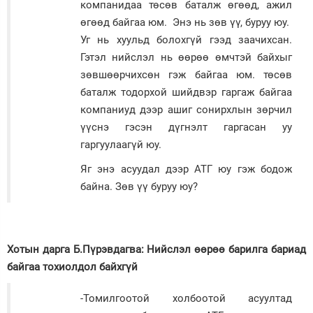
компанидаа төсөв баталж өгөөд, ажил
өгөөд байгаа юм. Энэ нь зөв үү, буруу юу.
Уг нь хуульд болохгүй гээд заачихсан.
Гэтэл нийслэл нь өөрөө өмчтэй байхыг
зөвшөөрчихсөн гэж байгаа юм. төсөв
баталж тодорхой шийдвэр гаргаж байгаа
компаниуд дээр ашиг сонирхлын зөрчил
үүснэ гэсэн дүгнэлт гаргасан уу
гаргуулаагүй юу.
Яг энэ асуудал дээр АТГ юу гэж бодож
байна. Зөв үү буруу юу?
Хотын дарга Б.Пүрэвдагва: Нийслэл өөрөө барилга бариад
байгаа тохиолдол байхгүй
-Томилгоотой холбоотой асуултад