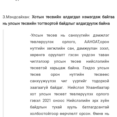
З.Мэндсайхан:
Хотын төсвийн алдагдал нэмэгдэж байгаа
нь улсын төсвийн тогтвортой байдлыг алдагдуулж байна
-Улсын төсөв нь санхүүгийн дэмжлэг
төвлөрүүлэх орлого, ААНОАТ,орон
нутгийн хөгжлийн сан, дамжуулан зээл,
хөрөнгө оруулалт гэсэн үндсэн таван
чиглэлээр улсын төсөв нийслэлийн
төсөвтэй харьцаж байна. Гэхдээ улсын
төсөв орон нутгийн төсвөөс
санхүүжүүлэх чиг үүргийг тодорхой
заагаагүй байдаг. Нийслэл Улаанбаатар
хот улсын төсөвт төвлөрүүлэх орлого
гэвэл 2021 оноос Нийслэлийн эрх зүйн
байдлын тухай хууль батлагдсантай
холбоотойгоор өөрчлөлт орсон. Өмнө нь