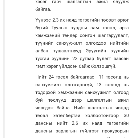
хэсэг гарч шалгалтын ажил явуулж
байгаа.
Үүнээс 2.3 их наяд төгрөгийн төсөвт өртөг
бүхий Туулын хурдны зам төсөл, арга
хэмжээний тендер сонгон шалгаруулалт,
түүнийг санхүүжилт олгохдоо нийтийн
албан тушаалтнууд Эрүүгийн хуулийн
тусгай хуулийн 22 дугаар бүлэгт заасан
гэмт хэрэг үйлдсэн байж болзошгүй.
Нийт 24 төсөл байгаагаас 11 төсөлд нь
санхүүжилт олгогдоогүй, 13 төсөлд нь
тодорхой хэмжээний санхүүжилт олгоод
буй төслүүд дээр шалгалтын ажил
явагдаж байна. Нийт шалгалтын явцад
төсөл хөтөлбөртэй холбоотойгоор 30
дансны нийт 2.6 их наяд төгрөгийн
дансны зарлагын гүйлгээг прокурорын