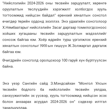
"Нийслэлийн 2024-2026 оны төсвийн зарцуулалт, хөрөнгө
Зурхай
оруулалтын төслүүдийн хэрэгжилт холбогдох хууль
тогтоомжид нийцсэн байдал" ерөнхий хяналтын сонсгол
өчигдөр төрийн ордонд эхэллээ. Энэ удаагийн сонсголоор
Х.Нямбаатарыг нийслэлийн Засаг даргаар томилогдсоноос
хойших хугацааны төсвийн зарцуулалтын мэдээллийг
сонсож байгаа юм. Хоёр өдрийн турш үргэлжлэх ерөнхий
хяналтын сонсголыг УИХ-ын гишүүн Ж.Золжаргал даргалж
байгаа юм.
Өчигдрийн сонсголд оролцохоор 100 гаруй хүн бүртгүүлсэн
байна.
Энэ үеэр Сангийн сайд З.Мэндсайхан "Монгол Улсын
төсвийн бодлого ба нийслэлийн төсвийн уялдаа,
санхүүжилтийн эх үүсвэр, хууль тогтоомжид нийцсэн эсэх
болон анхаарах асуудал 2024-2026 он" сэдвээр илтгэл
танилцууллаа.