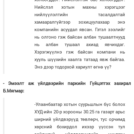
Нийслэл хотын махны хэрэгцээг
нийлүүлэлтийн тасалдалтай
хамааралгүйгээр зохицуулахаар энэ
компанийн асуудал явсан. Гэтэл зээлийг
нь олгоно гэж байсан албан тушаалтнууд
нь албан тушаал ахиад явчихдаг.
Хэрэгжүүлнэ гэж байсан компани нь
хууль шүүхийн хаалга татаад явж байгаа.
Энэ дээр тодорхой хариулт өгнө үү?
- Эмээлт аж үйлдвэрийн паркийн Гүйцэтгэх захирал
Б.Мягмар:
-Улаанбаатар хотын суурьшлын бүс болох
ХУД-ийн 20-р хорооны 30.25 га газарт арьс
ширний үйлдвэрүүд төвлөрч, тус орчимд
хөрсний бохирдол ихээр үүссэн тул