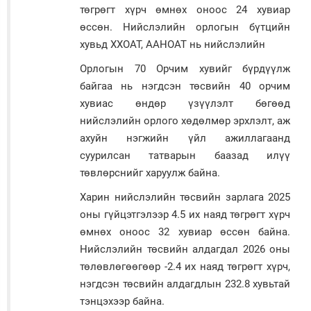
төгрөгт хүрч өмнөх оноос 24 хувиар
өссөн. Нийслэлийн орлогын бүтцийн
хувьд ХХОАТ, ААНОАТ нь нийслэлийн
Орлогын 70 Орчим хувийг бүрдүүлж
байгаа нь нэгдсэн төсвийн 40 орчим
хувиас өндөр үзүүлэлт бөгөөд
нийслэлийн орлого хөдөлмөр эрхлэлт, аж
ахуйн нэгжийн үйл ажиллагаанд
суурилсан татварын баазад илүү
төвлөрснийг харуулж байна.
Харин нийслэлийн төсвийн зарлага 2025
оны гүйцэтгэлээр 4.5 их наяд төгрөгт хүрч
өмнөх оноос 32 хувиар өссөн байна.
Нийслэлийн төсвийн алдагдал 2026 оны
төлөвлөгөөгөөр -2.4 их наяд төгрөгт хүрч,
нэгдсэн төсвийн алдагдлын 232.8 хувьтай
тэнцэхээр байна.