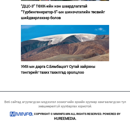
"ДЦС-3” ТӨХК-ийн нэн шаардлагатай
“Турбингенератор-5”-ын шинэчлэлийн төсвийг
шийдвэрлэхээр болов
УИХ-ын дарга С.Бямбацогт Сутай хайрхны
тэнгэрийг тахих тахилгад оролцлоо
Веб сайтад агуулагдсан мэдээлэл зохиогчийн эрхийн хуулиар хамгаалагдсан тул
зөвшөөрөлгүй хуулбарлах хориотой.
COPYRIGHT © MMINFO.MN ALL RIGHTS RESERVED. POWERED BY
HUREEMEDIA.