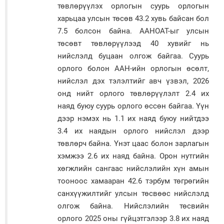
төвлөрүүлэх орлогын суурь орлогын
харьцаа улсын төсөв 43.2 хувь байсан бол
7.5 болсон байна. ААНОАТ-ыг улсын
төсөвт төвлөрүүлээд 40 хувийг нь
нийслэлд буцаан олгож байгаа. Суурь
орлого болон ААН-ийн орлогын өсөлт,
нийслэл дэх тэлэлтийг авч үзвэл, 2026
онд нийт орлого төвлөрүүлэлт 2.4 их
наяд буюу суурь орлого өссөн байгаа. Үүн
дээр нэмэх нь 1.1 их наяд буюу нийтдээ
3.4 их наядын орлого нийслэл дээр
төвлөрч байна. Үнэт цаас болон зарлагын
хэмжээ 2.6 их наяд байна. Орон нутгийн
хөгжлийн сангаас нийслэлийн хүн амын
тооноос хамааран 42.6 тэрбум төгрөгийн
санхүүжилтийг улсын төсвөөс нийслэлд
олгож байна. Нийслэлийн төсвийн
орлого 2025 оны гүйцэтгэлээр 3.8 их наяд