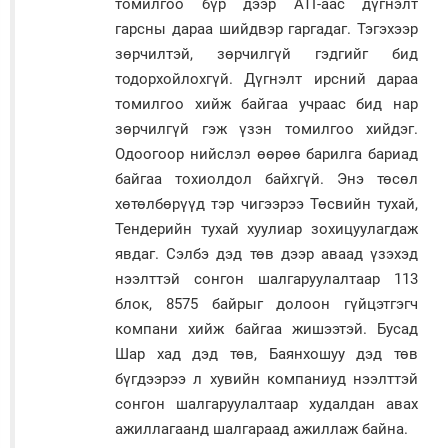
томилгоо бүр дээр АТГ-аас дүгнэлт
гарсны дараа шийдвэр гаргадаг. Тэгэхээр
зөрчилтэй, зөрчилгүй гэдгийг бид
тодорхойлохгүй. Дүгнэлт ирсний дараа
томилгоо хийж байгаа учраас бид нар
зөрчилгүй гэж үзэн томилгоо хийдэг.
Одоогоор нийслэл өөрөө барилга бариад
байгаа тохиолдол байхгүй. Энэ төсөл
хөтөлбөрүүд тэр чигээрээ Төсвийн тухай,
Тендерийн тухай хуулиар зохицуулагдаж
явдаг. Сэлбэ дэд төв дээр аваад үзэхэд
нээлттэй сонгон шалгаруулалтаар 113
блок, 8575 байрыг долоон гүйцэтгэгч
компани хийж байгаа жишээтэй. Бусад
Шар хад дэд төв, Баянхошуу дэд төв
бүгдээрээ л хувийн компаниуд нээлттэй
сонгон шалгаруулалтаар худалдан авах
ажиллагаанд шалгараад ажиллаж байна.