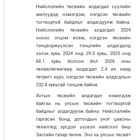
Нийслэлийн төсвийн алдагдал сүүлийн
жилүүдэд нэмэгдэж, нэгдсэн төсвийн
тогтвортой байдлыг алдагдуулж байна.
Нийслэлийн төсвийн алдагдал 2024
оноос огцом өсөж, нэгдсэн төсвийн
тэнцвэржүүлсэн тэнцлийн алдагдалд
эзлэх хувь 2024 онд 29.5 хувь, 2025 онд
68.1 хувь болсон бол 2026 оны
төлөвлөгөөгөөр алдагдал 2.4 их наяд
төгрөгт хүрч, нэгдсэн төсвийн алдагдлын
232.8 хувьтай тэнцэж байна.
Хотын төсвийн алдагдал нэмэгдэж
байгаа нь улсын төсвийн тогтвортой
байдлыг алдагдуулж байна. Нийслэлийн
гаргасан бонд, дотоодын үнэт цаасны
төлөлтөд эрсдэл үүсвэл нийслэл биш
Засгийн газар төлнө. Энэ нь улсын төсөвт