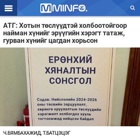
Эхлэл
АТГ: Хотын төслүүдтэй холбоотойгоор
найман хүнийг эрүүгийн хэрэгт татаж,
Цаг агаар
гурван хүнийг цагдан хорьсон
Валют ханш
Улс төр
Эдийн засаг
Үзэл бодол
Спорт
Нийгэм
Дэлхий
Ч.БЯМБАХАЖИД, Т.БАТЦЭЦЭГ
Энтертайнмэнт