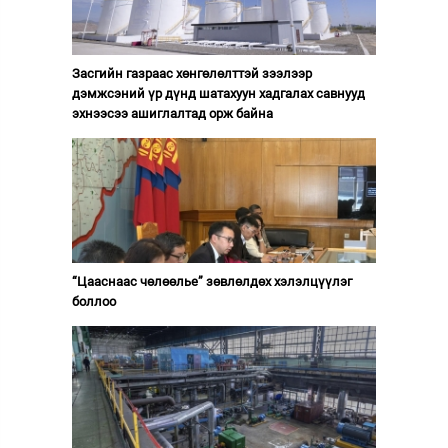
Засгийн газраас хөнгөлөлттэй зээлээр
дэмжсэний үр дүнд шатахуун хадгалах савнууд
эхнээсээ ашиглалтад орж байна
“Цааснаас чөлөөлье” зөвлөлдөх хэлэлцүүлэг
боллоо