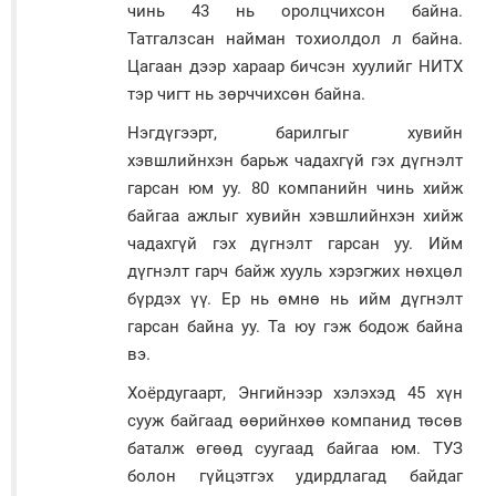
чинь 43 нь оролцчихсон байна.
Татгалзсан найман тохиолдол л байна.
Цагаан дээр хараар бичсэн хуулийг НИТХ
тэр чигт нь зөрччихсөн байна.
Нэгдүгээрт, барилгыг хувийн
хэвшлийнхэн барьж чадахгүй гэх дүгнэлт
гарсан юм уу. 80 компанийн чинь хийж
байгаа ажлыг хувийн хэвшлийнхэн хийж
чадахгүй гэх дүгнэлт гарсан уу. Ийм
дүгнэлт гарч байж хууль хэрэгжих нөхцөл
бүрдэх үү. Ер нь өмнө нь ийм дүгнэлт
гарсан байна уу. Та юу гэж бодож байна
вэ.
Хоёрдугаарт, Энгийнээр хэлэхэд 45 хүн
сууж байгаад өөрийнхөө компанид төсөв
баталж өгөөд суугаад байгаа юм. ТУЗ
болон гүйцэтгэх удирдлагад байдаг