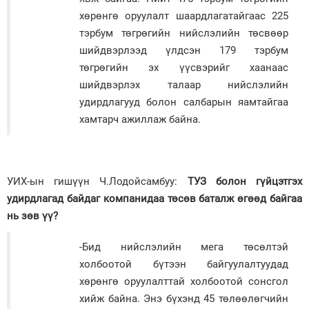
хөрөнгө оруулалт шаардлагатайгаас 225
тэрбум төгрөгийн нийслэлийн төсвөөр
шийдвэрлээд үлдсэн 179 тэрбум
төгрөгийн эх үүсвэрийг хаанаас
шийдвэрлэх талаар нийслэлийн
удирдлагууд болон салбарын яамтайгаа
хамтарч ажиллаж байна.
УИХ-ын гишүүн Ч.Лодойсамбуу:
ТУЗ болон гүйцэтгэх
удирдлагад байдаг компанидаа төсөв баталж өгөөд байгаа
нь зөв үү?
-Бид нийслэлийн мега төсөлтэй
холбоотой бүтээн байгуулалтуудад
хөрөнгө оруулалттай холбоотой сонсгол
хийж байна. Энэ бүхэнд 45 төлөөлөгчийн