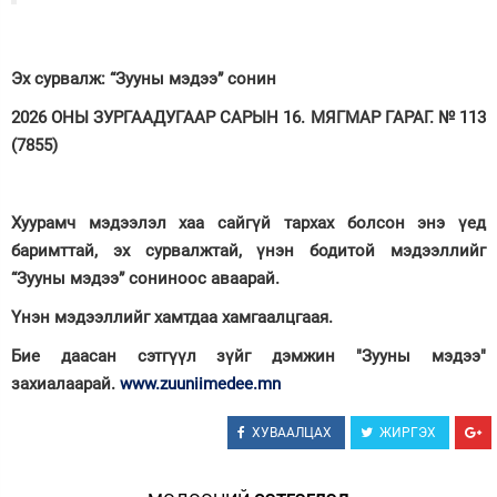
Эх сурвалж: “Зууны мэдээ” сонин
2026 ОНЫ ЗУРГААДУГААР САРЫН 16. МЯГМАР ГАРАГ. № 113
(7855)
Хуурамч мэдээлэл хаа сайгүй тархах болсон энэ үед
баримттай, эх сурвалжтай, үнэн бодитой мэдээллийг
“Зууны мэдээ” сониноос аваарай.
Үнэн мэдээллийг хамтдаа хамгаалцгаая.
Бие даасан сэтгүүл зүйг дэмжин "Зууны мэдээ"
захиалаарай.
www.zuuniimedee.mn
ХУВААЛЦАХ
ЖИРГЭХ