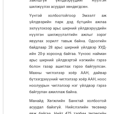
зайлшгүй үйлдвэрүүдийг нүүлгэн
шилжүүлэх асуудал хөндөгдсөн.
Үүнтэй холбоотойгоор Эмээлт аж
үйлдвэрийн парк дэд бүтцийн ажлаа
эхлүүлэхээр арьс ширний үйлдвэрүүдийн
нүүлгэн шилжүүлэлтийн ажлыг зэрэг
явуулах зорилт тавьж байна. Одоогийн
байдлаар 28 арьс ширний үйлдвэр ХУД-
ийн 20-р хороонд байгаа. Үүнээс найман
арьс ширний үйлдвэртэй нэгжийн гэрээ
болон газар ашиглах гэрээ байгуулсан.
Махны чиглэлээр хоёр ААН, дайвар
бүтээгдэхүүний чиглэлээр хоёр ААН, ноос
ноолуурын чиглэлээр нэг үйлдвэр гэрээ
байгуулан ажиллаж байна.
Манайд Хөгжлийн Банктай холбоотой
асуудал байхгүй. Нийслэлийн төсвөөр
явж байгаа. Нийт 475 тэрбум төгрөгийн