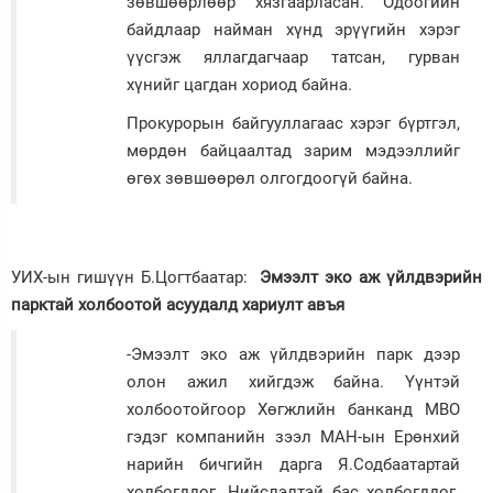
зөвшөөрлөөр хязгаарласан. Одоогийн
байдлаар найман хүнд эрүүгийн хэрэг
үүсгэж яллагдагчаар татсан, гурван
хүнийг цагдан хориод байна.
Прокурорын байгууллагаас хэрэг бүртгэл,
мөрдөн байцаалтад зарим мэдээллийг
өгөх зөвшөөрөл олгогдоогүй байна.
УИХ-ын гишүүн Б.Цогтбаатар:
Эмээлт эко аж үйлдвэрийн
парктай холбоотой асуудалд хариулт авъя
-Эмээлт эко аж үйлдвэрийн парк дээр
олон ажил хийгдэж байна. Үүнтэй
холбоотойгоор Хөгжлийн банканд MBO
гэдэг компанийн зээл МАН-ын Ерөнхий
нарийн бичгийн дарга Я.Содбаатартай
холбогддог. Нийслэлтэй бас холбогддог.