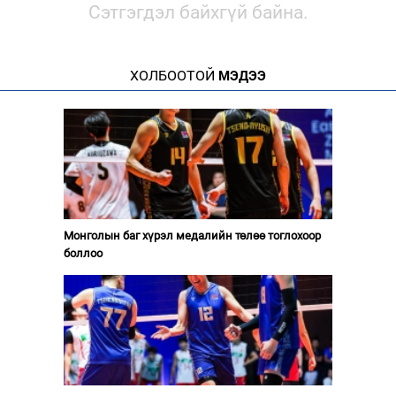
Сэтгэгдэл байхгүй байна.
ХОЛБООТОЙ
МЭДЭЭ
Монголын баг хүрэл медалийн төлөө тоглохоор
боллоо