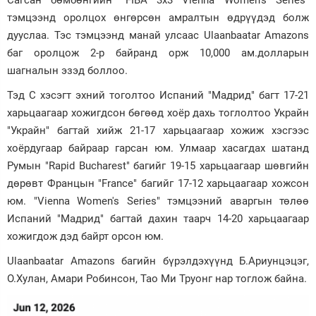
Сагсан бөмбөнгийн "FIBA 3x3 Vienna Women's Series"
тэмцээнд оролцох өнгөрсөн амралтын өдрүүдэд болж
Зурхай
дууслаа. Тэс тэмцээнд манай улсаас Ulaanbaatar Amazons
баг оролцож 2-р байранд орж 10,000 ам.долларын
шагналын эзэд боллоо.
Тэд С хэсэгт эхний тоголтоо Испаний "Мадрид" багт 17-21
харьцаагаар хожигдсон бөгөөд хоёр дахь тоглолтоо Украйн
"Украйн" багтай хийж 21-17 харьцаагаар хожиж хэсгээс
хоёрдугаар байраар гарсан юм. Улмаар хасагдах шатанд
Румын "Rapid Bucharest" багийг 19-15 харьцаагаар шөвгийн
дөрөвт Францын "France" багийг 17-12 харьцаагаар хожсон
юм. "Vienna Women's Series" тэмцээний аваргын төлөө
Испаний "Мадрид" багтай дахин таарч 14-20 харьцаагаар
хожигдож дэд байрт орсон юм.
Ulaanbaatar Amazons багийн бүрэлдэхүүнд Б.Ариунцэцэг,
О.Хулан, Амари Робинсон, Тао Ми Труонг нар тоглож байна.