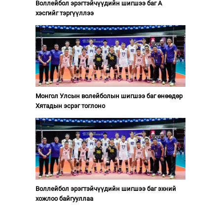
Воллейбол эрэгтэйчүүдийн шигшээ баг А
хэсгийг тэргүүллээ
Монгол Улсын волейболын шигшээ баг өнөөдөр
Хятадын эсрэг тоглоно
Воллейбол эрэгтэйчүүдийн шигшээ баг эхний
хожлоо байгууллаа