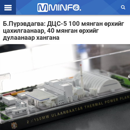
Эхлэл
Б.Пүрэвдагва: ДЦС-5 100 мянган өрхийг
цахилгаанаар, 40 мянган өрхийг
Цаг агаар
дулаанаар хангана
Валют ханш
Улс төр
Эдийн засаг
Үзэл бодол
Спорт
Нийгэм
Дэлхий
Энтертайнмэнт