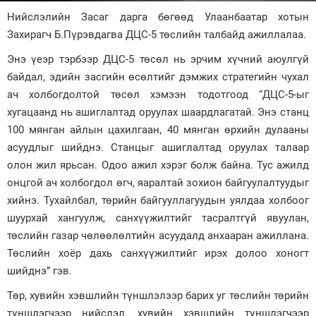
Нийслэлийн Засаг дарга бөгөөд Улаанбаатар хотын
Зурхай
Захирагч Б.Пүрэвдагва ДЦС-5 төслийн талбайд ажиллалаа.
Энэ үеэр тэрбээр ДЦС-5 төсөл нь эрчим хүчний аюулгүй
байдал, эдийн засгийн өсөлтийг дэмжих стратегийн чухал
ач холбогдолтой төсөл хэмээн тодотгоод “ДЦС-5-ыг
хугацаанд нь ашиглалтад оруулах шаардлагатай. Энэ станц
100 мянган айлын цахилгаан, 40 мянган өрхийн дулааны
асуудлыг шийднэ. Станцыг ашиглалтад оруулах талаар
олон жил ярьсан. Одоо ажил хэрэг болж байна. Тус ажилд
онцгой ач холбогдол өгч, яаралтай зохион байгуулалтуудыг
хийнэ. Тухайлбал, төрийн байгууллагуудын уялдаа холбоог
шуурхай хангуулж, санхүүжилтийг тасралтгүй явуулан,
төслийн газар чөлөөлөлтийн асуудалд анхааран ажиллана.
Төслийн хоёр дахь санхүүжилтийг ирэх долоо хоногт
шийднэ” гэв.
Төр, хувийн хэвшлийн түншлэлээр барих уг төслийн төрийн
түншлэгчээр нийслэл, хувийн хэвшлийн түншлэгчээр