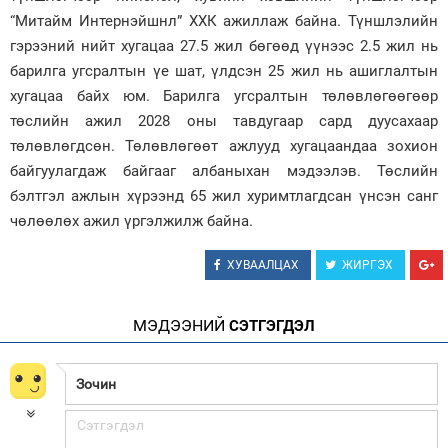
“Митайм Интернэйшнл” ХХК ажиллаж байна. Түншлэлийн
гэрээний нийт хугацаа 27.5 жил бөгөөд үүнээс 2.5 жил нь
барилга угсралтын үе шат, үлдсэн 25 жил нь ашиглалтын
хугацаа байх юм. Барилга угсралтын төлөвлөгөөгөөр
төслийн ажил 2028 оны тавдугаар сард дуусахаар
төлөвлөгдсөн. Төлөвлөгөөт ажлууд хугацаандаа зохион
байгуулагдаж байгааг албаныхан мэдээлэв. Төслийн
бэлтгэл ажлын хүрээнд 65 жил хуримтлагдсан үнсэн санг
чөлөөлөх ажил үргэлжилж байна.
ХУВААЛЦАХ
ЖИРГЭХ
МЭДЭЭНИЙ
СЭТГЭГДЭЛ