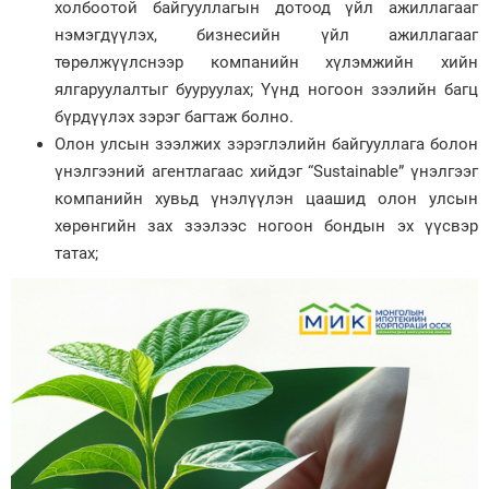
холбоотой байгууллагын дотоод үйл ажиллагааг
нэмэгдүүлэх, бизнесийн үйл ажиллагааг
төрөлжүүлснээр компанийн хүлэмжийн хийн
ялгаруулалтыг бууруулах; Үүнд ногоон зээлийн багц
бүрдүүлэх зэрэг багтаж болно.
Олон улсын зээлжих зэрэглэлийн байгууллага болон
үнэлгээний агентлагаас хийдэг “Sustainable” үнэлгээг
компанийн хувьд үнэлүүлэн цаашид олон улсын
хөрөнгийн зах зээлээс ногоон бондын эх үүсвэр
татах;