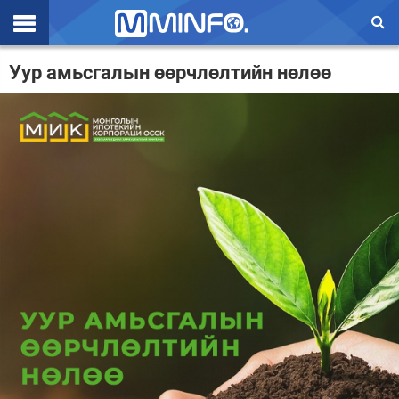
Эхлэл
Уур амьсгалын өөрчлөлтийн нөлөө
Цаг агаар
Валют ханш
Улс төр
Эдийн засаг
Үзэл бодол
Спорт
Нийгэм
Дэлхий
Энтертайнмэнт