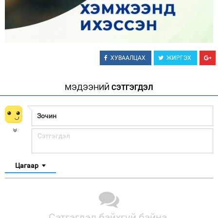
ХУВААЛЦАХ
ЖИРГЭХ
МЭДЭЭНИЙ
СЭТГЭГДЭЛ
Цагаар
Сэтгэгдэл байхгүй байна.