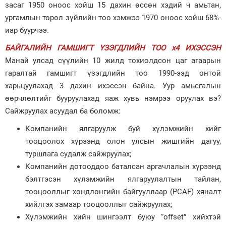
засаг 1950 оноос хойш 15 дахин өссөн хэдий ч амьтан,
ургамлын төрөл зүйлийн тоо хэмжээ 1970 оноос хойш 68%-
иар буурчээ.
БАЙГАЛИЙН ГАМШИГТ ҮЗЭГДЛИЙН ТОО x4 ИХЭССЭН
Манай улсад сүүлийн 10 жилд тохиолдсон цаг агаарын
гаралтай гамшигт үзэгдлийн тоо 1990-ээд онтой
харьцуулахад 3 дахин ихэссэн байна. Уур амьсгалын
өөрчлөлтийг бууруулахад яаж хувь нэмрээ оруулах вэ?
Сайжруулах асуудал ба боломж:
Компанийн ялгаруулж буй хүлэмжийн хийг
тооцоолох хүрээнд олон улсын жишгийн дагуу,
туршлага судалж сайжруулах;
Компанийн дотооддоо баталсан аргачлалын хүрээнд
бэлтгэсэн хүлэмжийн ялгаруулалтын тайлан,
тооцооллыг хөндлөнгийн байгууллаар (PCAF) хяналт
хийлгэх замаар тооцооллыг сайжруулах;
Хүлэмжийн хийн шингээлт буюу “offset” хийхтэй