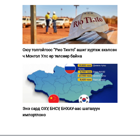
Оюу толгойгоос “Рио Тинто” ашиг хүртэж эхэлсэн
ч Монгол Улс өр төлсөөр байна
Энэ сард ОХУ, БНСУ, БНХАУ-аас шатахуун
импортлоно