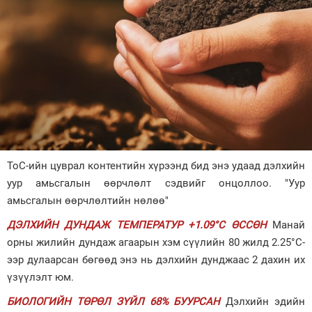
Зурхай
ТоС-ийн цуврал контентийн хүрээнд бид энэ удаад дэлхийн
уур амьсгалын өөрчлөлт сэдвийг онцоллоо. "Уур
амьсгалын өөрчлөлтийн нөлөө"
ДЭЛХИЙН ДУНДАЖ ТЕМПЕРАТУР +1.09°С ӨССӨН
Манай
орны жилийн дундаж агаарын хэм сүүлийн 80 жилд 2.25°С-
ээр дулаарсан бөгөөд энэ нь дэлхийн дунджаас 2 дахин их
үзүүлэлт юм.
БИОЛОГИЙН ТӨРӨЛ ЗҮЙЛ 68% БУУРСАН
Дэлхийн эдийн